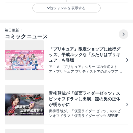
他ジャンルを表示する
毎日更新！
コミックニュース
「プリキュア」限定ショップに旅行グ
ッズ、平成ルックな「ふたりはプリキ
ュア」も登場
アニメ「プリキュア」シリーズの公式スト
ア・プリキュア プリティストアのポップアッ
プが、8月22日から31日まで東京・SHIBUYA
TSUTAYA1階で開催される。
青柳尊哉が「仮面ライダーゼッツ」ス
ピンオフドラマに出演、謎の男の正体
が明らかに
青柳尊哉が、「仮面ライダーゼッツ」のスピ
ンオフドラマ「仮面ライダーゼッツ SERIES
OF SISTER’S SUBSTORY エージェント美
浪」に、ロードサーティーン／コードナンバ
ー：サーティーン役で出演していることが明