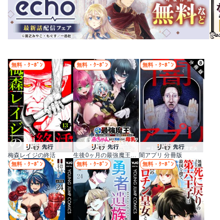
無料・ｸｰﾎﾟﾝ
無料・ｸｰﾎﾟﾝ
無料・ｸｰﾎﾟﾝ
梅森レイジの終活
生後0ヶ月の最強魔王 食べるだけ強くなるチート能力持ち転生者だけど赤ちゃんなので英雄たちの母乳で成長して無双します
闇アプリ 分冊版
無料・ｸｰﾎﾟﾝ
無料・ｸｰﾎﾟﾝ
無料・ｸｰﾎﾟﾝ