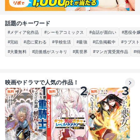
話題のキーワード
#メディア化作品
#シーモアコミックス
#会話が面白い
#悪役令
#完結
#恋に変わる
#学校生活
#最強
#広告掲載中
#ラブス
#大量無料
#読後感がスッキリ
#異世界
#マンガ賞受賞作品
#
映画やドラマで人気の作品！
無料
無料
無料