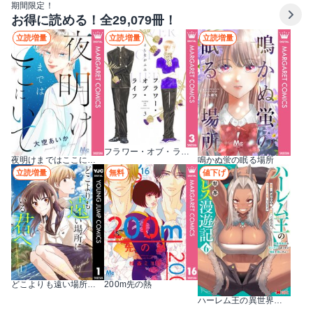
期間限定！
お得に読める！全29,079冊！
立読増量
立読増量
立読増量
フラワー・オブ・ライフ
夜明けまではここにいて
鳴かぬ蛍の眠る場所
立読増量
無料
値下げ
どこよりも遠い場所にいる君へ
200m先の熱
ハーレム王の異世界プレス漫遊記 ～最強無双のおじさんはあらゆる種族を嫁にする～（コミック）