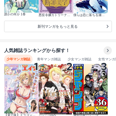
誰かの何か 1巻
悪役令嬢カトリーナの断罪美学 1巻
僕らは恋に落ちる瀬戸際で 1巻
新刊マンガをもっと見る
人気雑誌ランキングから探す！
少年マンガ雑誌
青年マンガ雑誌
少女マンガ雑誌
女性マンガ
【電子版】ドラゴンエイジ