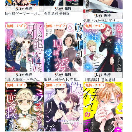
転生格ゲーマー ～オジでも勝てる異世界攻略～ 分冊版
勇者遺族 分冊版
処刑された死に戻りの第六王子は故国を捨て、隣国のギロチン皇女と復讐を誓う（分冊版）
無料・ｸｰﾎﾟﾝ
無料・ｸｰﾎﾟﾝ
無料・ｸｰﾎﾟﾝ
邪龍の花嫁～不浄の令嬢は呪われた皇子に溺愛される～
敏腕上司から10年越しの愛を受けています
【単話版】意地悪姉と呼ばれた令嬢、実はとても優れた魔法使いでした。@COMIC
無料・ｸｰﾎﾟﾝ
無料・ｸｰﾎﾟﾝ
無料・ｸｰﾎﾟﾝ