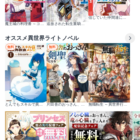
信じていた仲間達にダンジョン奥地で殺されかけたがギフト『無限ガチャ』でレベル9999の仲間達を手に入れて元パーティーメンバーと世界に復讐＆『ざまぁ！』します！
魔王城の料理番 ～コワモテ魔族ばかりだけど、ホワイトな職場です～
追放された転生重騎士はゲーム知識で無双する
オススメ異世界ライトノベル
無料
無料
とんでもスキルで異世界放浪メシ
片田舎のおっさん、剣聖になる ～ただの田舎の剣術師範だったのに、大成した弟子たちが俺を放ってくれない件～
無職転生 ～異世界行ったら本気だす～