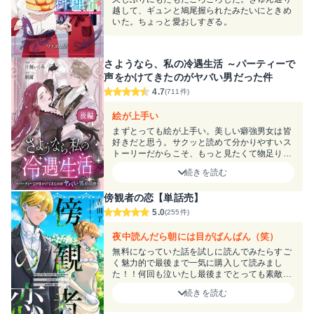
越して、ギュンと鳩尾握られたみたいにときめ
いた。ちょっと愛おしすぎる。
さようなら、私の冷遇生活 ～パーティーで
声をかけてきたのがヤバい男だった件
4.7
(711件)
絵が上手い
まずとっても絵が上手い。美しい癖強男女は皆
好きだと思う。サクッと読めて分かりやすいス
トーリーだからこそ、もっと見たくて物足りな
さを感じてしまいました。２人の結婚生活の続
続きを読む
きが見たい!!!
傍観者の恋【単話売】
5.0
(255件)
夜中読んだら朝には目がぱんぱん（笑）
無料になっていた話を試しに読んでみたらすご
く魅力的で最後まで一気に購入して読みまし
た！！何回も泣いたし最後までとっても素敵な
作品でした！出会えてよかった！
続きを読む