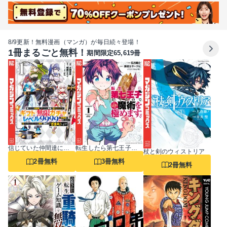
8/9更新！無料漫画（マンガ）が毎日続々登場！
1冊まるごと無料！
期間限定65,619冊
信じていた仲間達にダンジョン奥地で殺されかけたがギフト『無限ガチャ』でレベル9999の仲間達を手に入れて元パーティーメンバーと世界に復讐＆『ざまぁ！』します！
転生したら第七王子だったので、気ままに魔術を極めます
杖と剣のウィストリア
2冊無料
3冊無料
2冊無料