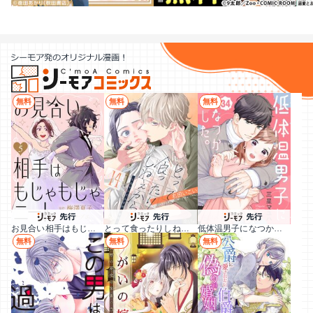
無料
無料
無料
お見合い相手はもじゃもじゃニート
とって食ったりしねぇから～元ヤンくんとの恋事情～
低体温男子になつかれました。
無料
無料
無料