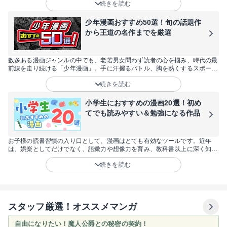
続きを読む
ケートやダンス、自転車、陸上といったマイナーなスポーツ漫画まで60作品
を厳選してお届けします！スポーツ漫画が好きな方はもちろん、「試しに読
んでみたい」と思っている方や女性にも楽しめる作品が目白押しです。
少年漫画おすすめ50選！旬の話題作
から王道の名作までを厳選
数多ある漫画ジャンルの中でも、老若男女問わず読者の心を掴み、時代の最
前線を走り続ける「少年漫画」。手に汗握るバトル、胸を熱くするスポー
ツ、そしてSNSで爆発的な話題を呼ぶ最新作まで、その魅力は尽きることが
続きを読む
ありません。今回は、2026年にさらなる飛躍が期待される注目作から、世
代を超えて愛され続ける不朽の名作まで、おすすめの50作品を厳選しまし
た。あなたの日常に彩りと刺激をくれる、最高の一冊をここから見つけてく
小学生におすすめの漫画20選！初め
ださい。
てでも読みやすい＆勉強になる作品
お子様の読書習慣の入り口として、漫画はとても有効なツールです。近年
は、娯楽としてだけでなく、語彙力や想像力を育み、教科書以上に深く知識
を学べる作品も増えています。しかし、「何から読ませればいい？」「内容
続きを読む
が難しくないかな？」と悩む親御さんも多いはず。そこで今回は、低学年か
ら楽しめる読みやすい作品や、学習の助けになる名作まで、小学生に今こそ
おすすめしたい20作品を厳選してご紹介します。
スタッフ厳選！オススメマンガ
自由になりたい！魔人公爵との秘密の契約！