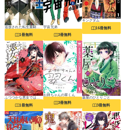
キングダム
追放された転生重騎士はゲーム知識で無双する
宇宙兄弟
16冊無料
1冊無料
3冊無料
お姉ちゃんの翠くん
ふつつかな悪女ではございますが ～雛宮蝶鼠とりかえ伝～
薬屋のひとりごと
3冊無料
1冊無料
3冊無料