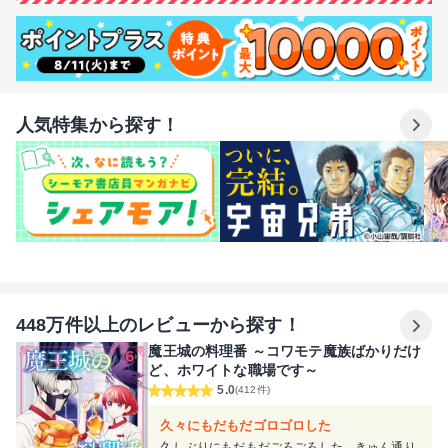
人気特集から探す！
448万件以上のレビューから探す！
魔王城の料理番 ～コワモテ魔族ばかりだけ
ど、ホワイトな職場です～
5.0
(412件)
久々にもだもだゴロゴロした
久しぶりにもだもだごろごろした。きゅん通り