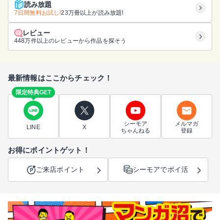
読み放題
7日間無料お試し!
23万冊以上が読み放題!
レビュー
448万件以上のレビューから作品を探そう
最新情報はここからチェック！
限定特典GET
シーモア
メルマガ
LINE
X
ちゃんねる
登録
お得にポイントゲット！
ご来店ポイント
シーモアでポイ活