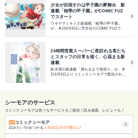
らかになった。
少女が目指すのは甲子園の夢舞台 新
連載「柚季の甲子園」がCOMIC FUZ
でスタート
ワキヤマミキトの新連載「柚季の甲子園」
が、本日8月9日に芳文社のCOMIC FUZでス
タートした。
24時間営業スーパーに夜訪れる客たち
とスタッフの日常を描く、心温まる新
連載
鈴木望の新連載「満ちるまで雨宿り」が、本
日8月9日よりコミックシーモアで配信されて
いる。
シーモアのサービス
コミックシーモアは色々なサービスをご提供！読み放題、レビューも！
コミックシーモア
読みたい!がみつかる
人気作品194万冊以上!