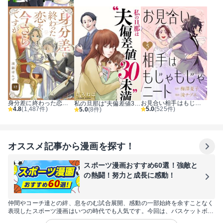
身分差に終わった恋を、今さらですが。
お見合い相手はもじゃもじゃニート
私の旦那は“夫偏差値30未満”
4.8
(1,487件)
5.0
(525件)
5.0
(8件)
オススメ記事から漫画を探す！
スポーツ漫画おすすめ60選！強敵と
の熱闘！努力と成長に感動！
仲間やコーチ達との絆、息をのむ試合展開、感動の一部始終を余すことなく
表現したスポーツ漫画はいつの時代でも人気です。今回は、バスケットボー
ル、サッカー、野球などの人気の王道スポーツ漫画だけでなく、フィギアス