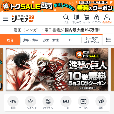
検索
はじめて
カート
ログイン
会員登録
漫画（マンガ）・電子書籍が
国内最大級194万冊
!!
シーモア
総合
少年・青年
少女・女性
BL
TL
コミックス
新刊
ランキング
独占先行
セール
クーポン
無料