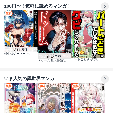
100円〜！気軽に読めるマンガ！
無料
転生格ゲーマー ～オジでも勝てる異世界攻略～ 分冊版
パートごときがでしゃばるなとクビにされました～このスーパー、私達で回してましたが大丈夫ですか？～【単話】
ドゥーム 殺人警察官の断罪録 分冊版
いま人気の異世界マンガ
無料
無料
無料