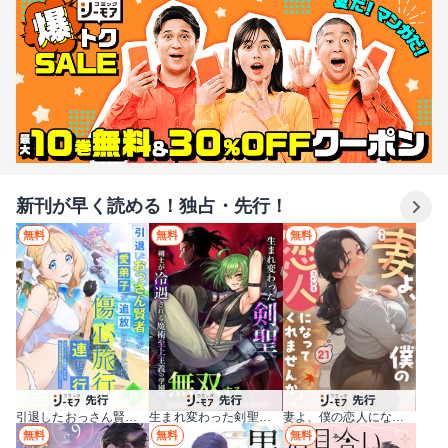
新刊が早く読める！独占・先行！
無料
無料
無料
生まれ変わった剣聖、剣士が冷遇される魔術至上主義の学園で無双する
引退したおっさん賢者だが愛弟子が追放されてきたので傷心旅行に連れて行く ～スローライフな旅のつもりが、なぜか世界最強の師弟になっていた～【単行本版】
妻よ、僕の恋人になってくれませんか？
無料
無料
無料