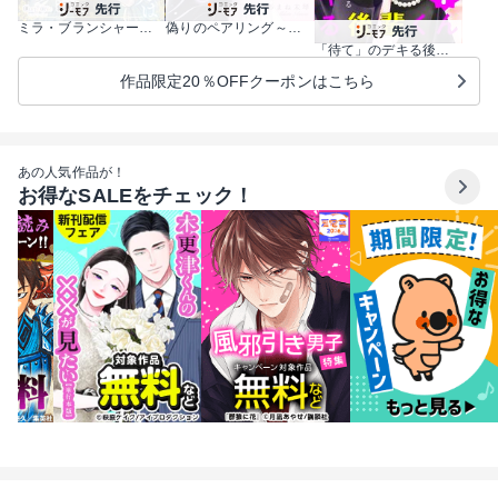
ミラ・ブランシャールは二度救う ～ある日、親友は別人になった～
偽りのペアリング～偽装恋人になった元彼は過保護に私を溺愛する～
「待て」のデキる後輩くん【マイクロ】
作品限定20％OFFクーポンはこちら
あの人気作品が！
お得なSALEをチェック！