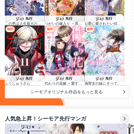
この男は人生最大の過ちです
つがいの嫁入り ～異形の巫女は朱雀の当主に愛される～
公爵に愛されたい伯爵令嬢は偽りの婚姻でその身体を捧げる
無料
無料
無料
ふくしゅうさん
代わりの花嫁 ～愛する人と、姉の代わりに結婚します～
偽聖女の妹にすべてを奪われた私が本当の聖女でした
シーモアオリジナル作品をもっと見る
人気急上昇！シーモア先行マンガ