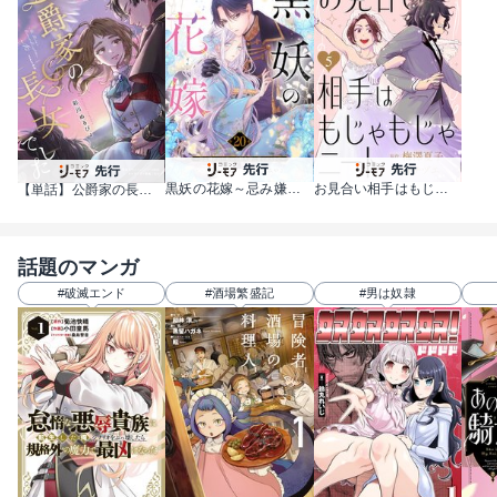
黒妖の花嫁～忌み嫌われた私が冷酷大尉に愛されるまで～
お見合い相手はもじゃもじゃニート
【単話】公爵家の長女でした
話題のマンガ
#破滅エンド
#酒場繁盛記
#男は奴隷