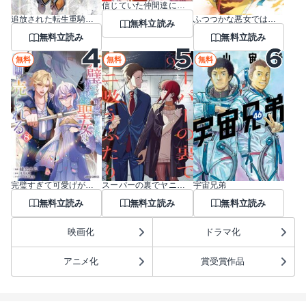
信じていた仲間達にダンジョン奥地で殺されかけたがギフト『無限ガチャ』でレベル9999の仲間達を手に入れて元パーティーメンバーと世界に復讐＆『ざまぁ！』します！
追放された転生重騎士はゲーム知識で無双する
ふつつかな悪女ではございますが ～雛宮蝶鼠とりかえ伝～
無料立読み
無料立読み
無料立読み
無料
無料
無料
完璧すぎて可愛げがないと婚約破棄された聖女は隣国に売られる
スーパーの裏でヤニ吸うふたり
宇宙兄弟
無料立読み
無料立読み
無料立読み
映画化
ドラマ化
アニメ化
賞受賞作品