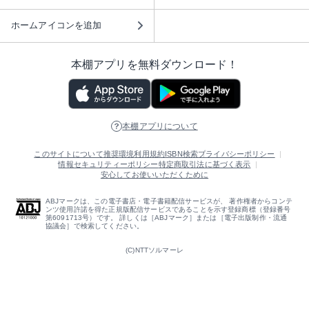
ホームアイコンを追加
本棚アプリを無料ダウンロード！
本棚アプリについて
このサイトについて
推奨環境
利用規約
ISBN検索
プライバシーポリシー
情報セキュリティーポリシー
特定商取引法に基づく表示
安心してお使いいただくために
ABJマークは、この電子書店・電子書籍配信サービスが、 著作権者からコンテ
ンツ使用許諾を得た正規版配信サービスであることを示す登録商標（登録番号
第6091713号）です。 詳しくは［ABJマーク］または［電子出版制作・流通
協議会］で検索してください。
(C)NTTソルマーレ