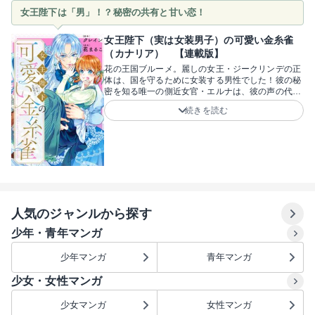
たヘイリンと不器用な公爵の間に芽生える、じれっ
女王陛下は「男」！？秘密の共有と甘い恋！
たくも温かい絆が尊い！2人が本当の家族になって
いく幸せな逆転劇に加え、周囲の陰謀が絡むサスペ
ンス要素も見どころです！原作はFlow先生、漫画は
女王陛下（実は女装男子）の可愛い金糸雀
HASH先生。絶望の淵から這い上がり、公爵家の娘
（カナリア） 【連載版】
として幸せを掴み取る愛らしいヘイリンの成長を、
花の王国ブルーメ。麗しの女王・ジークリンデの正
ぜひ一緒に見守って！
体は、国を守るために女装する男性でした！彼の秘
密を知る唯一の側近女官・エルナは、彼の声の代わ
りもしていました。国を揺るがす秘密を抱えた2人
続きを読む
の恋の行方は……！？「私の声をこの人にあげられ
たらいいのに」――大切な幼馴染みの男の子のた
め、全てを懸けるエルナの健気さに胸がじーんと温
かくなります。かと思えば、女装の胸を「大きいの
は正義」と盛るジークに笑わせられます！普段は美
しき女王として振る舞う彼が、エルナにだけ見せる
1人の男としての熱い独占欲がたまりません！「お
まえには男としての僕を受け止める義務があると思
わないか？」――そのギャップに悶絶必至です！原
人気のジャンルから探す
作はクレイン先生、漫画は花まるこ先生。全国民を
欺く、危うくも美しい秘密のラブロマンス！コミカ
少年・青年マンガ
ルさと色気のギャップに沼ること間違いなし！
少年マンガ
青年マンガ
少女・女性マンガ
少女マンガ
女性マンガ