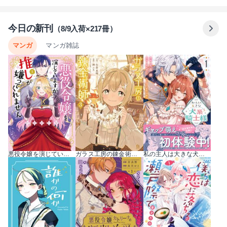
今日の新刊
（8/9入荷×217冊）
マンガ
マンガ雑誌
悪役令嬢を演じていますが推しが嫌ってくれません【単行本版】 1巻
ガラス工房の錬金術師 3巻
私の主人は大きな犬系騎士様（コミック） 1巻