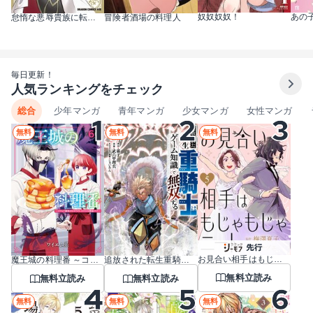
奴奴奴奴！
あの
怠惰な悪辱貴族に転生した俺、シナリオをぶっ壊したら規格外の魔力で最凶になった
冒険者酒場の料理人
毎日更新！
人気ランキングをチェック
総合
少年マンガ
青年マンガ
少女マンガ
女性マンガ
無料
無料
無料
お見合い相手はもじゃもじゃニート
魔王城の料理番 ～コワモテ魔族ばかりだけど、ホワイトな職場です～
追放された転生重騎士はゲーム知識で無双する
無料立読み
無料立読み
無料立読み
無料
無料
無料