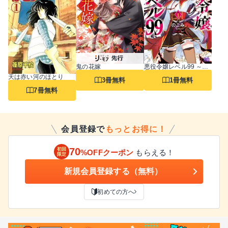
鬼の花嫁
悪役令嬢レベル99 ～私は裏ボスですが魔王ではありません～
天は赤い河のほとり
3冊無料
1冊無料
7冊無料
会員登録で
もっとお得に！
70
初回
%OFFクーポン
もらえる！
限定
新規会員登録する（無料）
初めての方へ