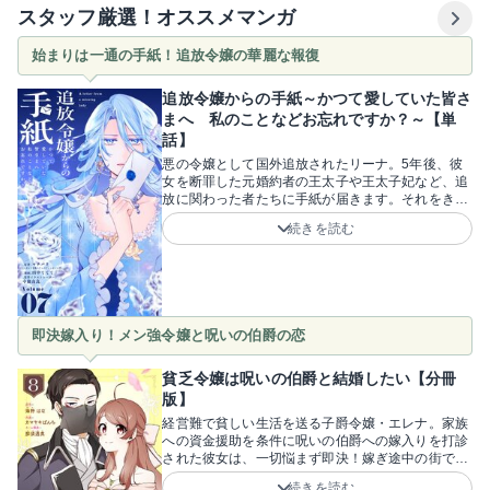
スタッフ厳選！オススメマンガ
始まりは一通の手紙！追放令嬢の華麗な報復
追放令嬢からの手紙～かつて愛していた皆さ
まへ 私のことなどお忘れですか？～【単
話】
悪の令嬢として国外追放されたリーナ。5年後、彼
女を断罪した元婚約者の王太子や王太子妃など、追
放に関わった者たちに手紙が届きます。それをきっ
かけに、平穏だった彼らの日々は破滅へと転落し
続きを読む
て……？！追放から5年、リーナがかつて自分を貶
めた者たちへ宛てた一通の手紙。恨み言はなく、ま
るで断罪などなかったかのような丁寧な文面が逆に
不気味で、ゾクゾクします！怯えや怒りを抱きなが
ら彼女を探し始めた王太子たちが、知らず知らずの
うちに破滅の罠へと落ちていく「ざまぁ」展開！じ
即決嫁入り！メン強令嬢と呪いの伯爵の恋
わじわとターゲットを追い詰める鮮やかな復讐劇を
ぜひ堪能してください！原作・マチバリ先生、原作
イラストレーター・中條由良先生、漫画・田中てて
貧乏令嬢は呪いの伯爵と結婚したい【分冊
て先生。裏切り者たちを追い詰める華麗な報復に、
版】
ページをめくる手が止まらなくなるはず！
経営難で貧しい生活を送る子爵令嬢・エレナ。家族
への資金援助を条件に呪いの伯爵への嫁入りを打診
された彼女は、一切悩まず即決！嫁ぎ途中の街で起
こったハプニングで出会った、顔を隠した男性はな
続きを読む