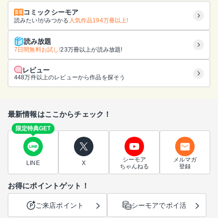
コミックシーモア
読みたい!がみつかる
人気作品194万冊以上!
読み放題
7日間無料お試し!
23万冊以上が読み放題!
レビュー
448万件以上のレビューから作品を探そう
最新情報はここからチェック！
限定特典GET
シーモア
メルマガ
LINE
X
ちゃんねる
登録
お得にポイントゲット！
ご来店ポイント
シーモアでポイ活