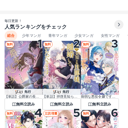
毎日更新！
人気ランキングをチェック
総合
少年マンガ
青年マンガ
少女マンガ
女性マンガ
無料
無料
無料
【単話】公爵家の長女でした
【単話】拝啓見知らぬ旦那様、離婚していただきます
病弱な悪役令嬢ですが、婚約者が過保護すぎて逃げ出したい(私たち犬猿の仲でしたよね！？)
無料立読み
無料立読み
無料立読み
無料
立読増量
無料