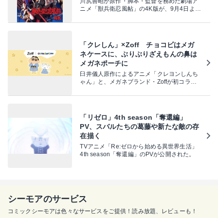
川尻善昭が原作・脚本・監督を務めた劇場ア
ニメ「獣兵衛忍風帖」の4K版が、9月4日より
2週間限定でリバイバル上映される。その予
告編が公開された。
「クレしん」×Zoff チョコビはメガ
ネケースに、ぶりぶりざえもんの鼻は
メガネポーチに
臼井儀人原作によるアニメ「クレヨンしんち
ゃん」と、メガネブランド・Zoffが初コラボ
したアイウェアコレクション「Zoff | クレヨ
ンしんちゃん」が登場。Zoffの公式オンライ
ンストアほかで、9月2日まで予約を受け付け
ている。
「リゼロ」4th season「奪還編」
PV、スバルたちの葛藤や新たな敵の存
在描く
TVアニメ「Re:ゼロから始める異世界生活」
4th season「奪還編」のPVが公開された。
シーモアのサービス
コミックシーモアは色々なサービスをご提供！読み放題、レビューも！