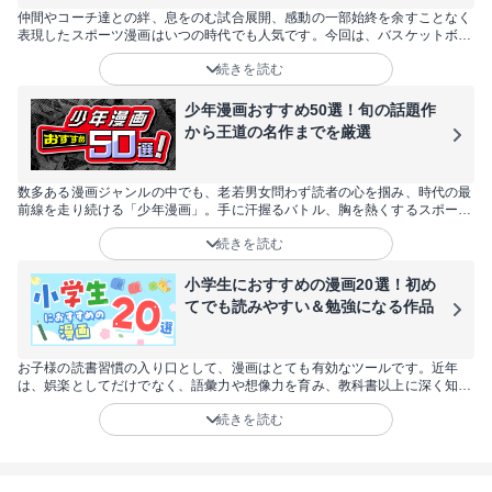
仲間やコーチ達との絆、息をのむ試合展開、感動の一部始終を余すことなく
表現したスポーツ漫画はいつの時代でも人気です。今回は、バスケットボー
ル、サッカー、野球などの人気の王道スポーツ漫画だけでなく、フィギアス
続きを読む
ケートやダンス、自転車、陸上といったマイナーなスポーツ漫画まで60作品
を厳選してお届けします！スポーツ漫画が好きな方はもちろん、「試しに読
んでみたい」と思っている方や女性にも楽しめる作品が目白押しです。
少年漫画おすすめ50選！旬の話題作
から王道の名作までを厳選
数多ある漫画ジャンルの中でも、老若男女問わず読者の心を掴み、時代の最
前線を走り続ける「少年漫画」。手に汗握るバトル、胸を熱くするスポー
ツ、そしてSNSで爆発的な話題を呼ぶ最新作まで、その魅力は尽きることが
続きを読む
ありません。今回は、2026年にさらなる飛躍が期待される注目作から、世
代を超えて愛され続ける不朽の名作まで、おすすめの50作品を厳選しまし
た。あなたの日常に彩りと刺激をくれる、最高の一冊をここから見つけてく
小学生におすすめの漫画20選！初め
ださい。
てでも読みやすい＆勉強になる作品
お子様の読書習慣の入り口として、漫画はとても有効なツールです。近年
は、娯楽としてだけでなく、語彙力や想像力を育み、教科書以上に深く知識
を学べる作品も増えています。しかし、「何から読ませればいい？」「内容
続きを読む
が難しくないかな？」と悩む親御さんも多いはず。そこで今回は、低学年か
ら楽しめる読みやすい作品や、学習の助けになる名作まで、小学生に今こそ
おすすめしたい20作品を厳選してご紹介します。