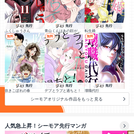
ふくしゅうさん
青山くんはあの顔がカワイイ
転生婚
無料
無料
無料
吹きこぼれの春
デブとラブと過ちと！
壊職代行
シーモアオリジナル作品をもっと見る
人気急上昇！シーモア先行マンガ