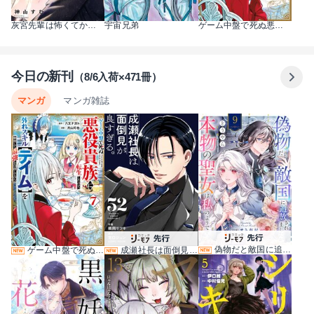
灰宮先輩は怖くてかわいい
宇宙兄弟
ゲーム中盤で死ぬ悪役貴族に転生したので、外れスキル【テイム】を駆使して最強を目指してみた
今日の新刊
（8/6入荷×471冊）
マンガ
マンガ雑誌
偽物だと敵国に追放されましたが、どうやら本物の聖女は私のようです。 9巻
ゲーム中盤で死ぬ悪役貴族に転生したので、外れスキル【テイム】を駆使して最強を目指してみた 7巻
成瀬社長は面倒見が良すぎる。【単話版】 52巻