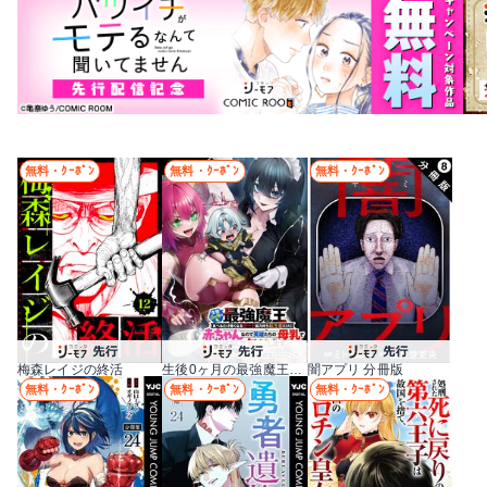
無料・ｸｰﾎﾟﾝ
無料・ｸｰﾎﾟﾝ
無料・ｸｰﾎﾟﾝ
梅森レイジの終活
生後0ヶ月の最強魔王 食べるだけ強くなるチート能力持ち転生者だけど赤ちゃんなので英雄たちの母乳で成長して無双します
闇アプリ 分冊版
無料・ｸｰﾎﾟﾝ
無料・ｸｰﾎﾟﾝ
無料・ｸｰﾎﾟﾝ