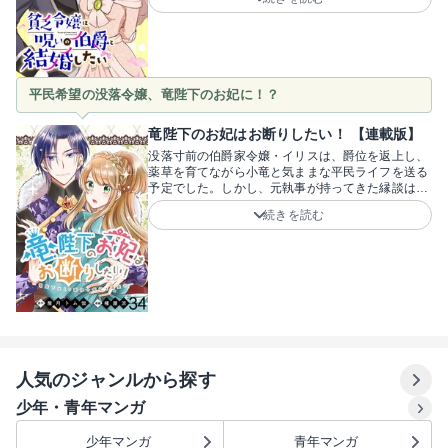
んと……？恐ろしいはずの呪いの伯爵への嫁入り。
案内された伯爵邸で、食堂を見れば「テーブルがぐ
らついてない！」、慎ましい自分の部屋も「ネズミ
さんの巣穴がない！」。普通なら絶望する状況で
も、持ち前の明るさで前へ進む彼女の姿に、読者も
元気をもらえます！呪いゆえに閉ざした伯爵の分厚
平民希望の没落令嬢、竜陛下のお妃に！？
い心の壁を、メン強令嬢がどうぶち壊していくの
か？規格外なメン強ヒロインの痛快ラブファンタジ
ーです！原作・海野はな先生、ネーム構成・那須透
竜陛下のお妃はお断りしたい！ 【連載版】
真先生、作画・カマヤキぱんち先生。伯爵の心の壁
没落寸前の伯爵家令嬢・イリスは、爵位を返上し、
を、早く取っ払って！メン強令嬢との婚約生活を、
薬草を育てながら小竜と気ままな平民ライフを送る
今すぐチェック！
予定でした。しかし、元執事が持ってきた縁談はま
さかの国王「竜陛下」の10番目の側妃！？お妃なん
続きを読む
て絶対にムリ！高給だからと竜騎士に憧れたり、
「料理はできる」と言いつつ野菜を丸かじりした
り……逞しい令嬢・イリスのキャラが魅力です！元
執事・ジェームズやかわいい小竜・リンなど、脇役
も良い味。「10番目の側妃なんて女好きなんだ」と
お妃入りを全力拒否する中、飛竜に乗る竜騎士・ク
リフと出会い、「俺のところに来るか？」と迫られ
て――！？ テンポ抜群の展開と胸キュン必至のフ
ァンタジーラブコメです！原作は屋月トム伽先生、
漫画は櫁屋涼先生が贈る大注目の異世界ラブコメ！
人気のジャンルから探す
お妃回避の波乱と竜騎士との甘い恋の予感が詰まっ
た第1話を、今すぐチェック！
少年・青年マンガ
少年マンガ
青年マンガ