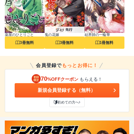
薬屋のひとりごと
鬼の花嫁
結界師の一輪華
3冊無料
3冊無料
1冊無料
会員登録で
もっとお得に！
70
初回
%OFFクーポン
もらえる！
限定
新規会員登録する（無料）
初めての方へ