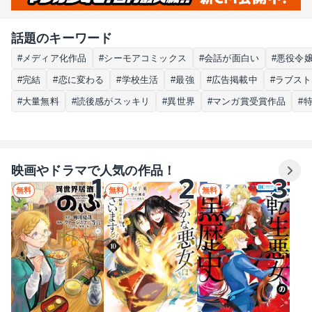
話題のキーワード
#メディア化作品
#シーモアコミックス
#会話が面白い
#悪役令
#完結
#恋に変わる
#学校生活
#最強
#広告掲載中
#ラブス
#大量無料
#読後感がスッキリ
#異世界
#マンガ賞受賞作品
#
映画やドラマで人気の作品！
無料
無料
無料