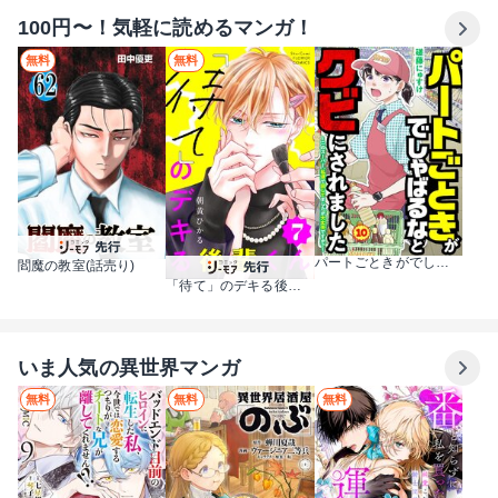
100円〜！気軽に読めるマンガ！
無料
無料
パートごときがでしゃばるなとクビにされました～このスーパー、私達で回してましたが大丈夫ですか？～【単話】
閻魔の教室(話売り)
「待て」のデキる後輩くん【マイクロ】
いま人気の異世界マンガ
無料
無料
無料