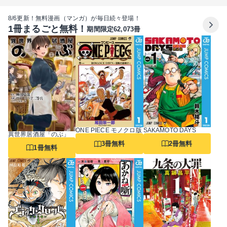
8/6更新！無料漫画（マンガ）が毎日続々登場！
1冊まるごと無料！
期間限定62,073冊
SAKAMOTO DAYS
ONE PIECE モノクロ版
異世界居酒屋「のぶ」
2冊無料
3冊無料
1冊無料