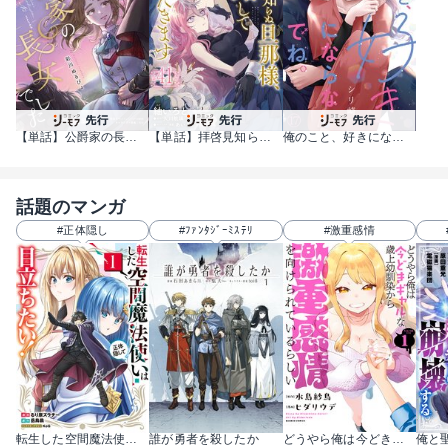
【単話】公爵家の長女でした
【単話】拝啓見知らぬ旦那様、離婚していただきます
俺のこと、好きにならないでね。
話題のマンガ
#正体隠し
#ﾌｧﾝﾀｼﾞｰﾐｽﾃﾘ
#激重感情
転生した空間魔法使いは正体隠して目立ちたい！
誰が勇者を殺したか
どうやら俺は今どきギャルな歳上幼馴染から激重感情を向けられているらしい