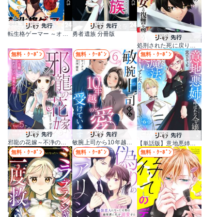
転生格ゲーマー ～オジでも勝てる異世界攻略～ 分冊版
勇者遺族 分冊版
処刑された死に戻りの第六王子は故国を捨て、隣国のギロチン皇女と復讐を誓う（分冊版）
無料・ｸｰﾎﾟﾝ
無料・ｸｰﾎﾟﾝ
無料・ｸｰﾎﾟﾝ
邪龍の花嫁～不浄の令嬢は呪われた皇子に溺愛される～
敏腕上司から10年越しの愛を受けています
【単話版】意地悪姉と呼ばれた令嬢、実はとても優れた魔法使いでした。@COMIC
無料・ｸｰﾎﾟﾝ
無料・ｸｰﾎﾟﾝ
無料・ｸｰﾎﾟﾝ