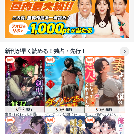
新刊が早く読める！独占・先行！
無料
無料
無料
生まれ変わった剣聖、剣士が冷遇される魔術至上主義の学園で無双する
妻よ、僕の恋人になってくれませんか？
ダンジョンに閉じ込められて25年。救出されたときには立派な不審者になっていた【分冊版】
無料
無料
無料