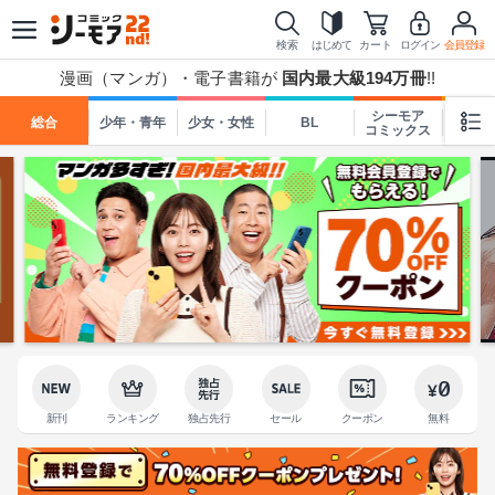
検索
はじめて
カート
ログイン
会員登録
漫画（マンガ）・電子書籍が
国内最大級194万冊
!!
シーモア
総合
少年・青年
少女・女性
BL
TL
コミックス
新刊
ランキング
独占先行
セール
クーポン
無料