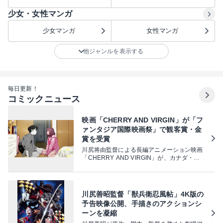
少女・女性マンガ
少女マンガ
女性マンガ
他ジャンルを表示する
毎日更新！
コミックニュース
映画「CHERRY AND VIRGIN」が「フ
ァンタジア国際映画祭」で観客賞・金
賞を受賞
川尻将由監督による長編アニメーション映画
「CHERRY AND VIRGIN」が、カナダ・モ
ントリオールで開催されている北米最大級の
ジャンル映画祭「第30回ファンタジア国際映
画祭」で、長編アニメ部門の観客賞・金賞を
受賞した。
川尻善昭監督「獣兵衛忍風帖」4K版の
予告映像公開、手描きのアクションシ
ーンを凝縮