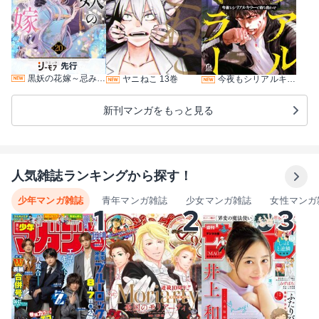
黒妖の花嫁～忌み嫌われた私が冷酷大尉に愛されるまで～ 20巻
ヤニねこ 13巻
今夜もシリアルキラーと待ち合わせ 5巻
新刊マンガをもっと見る
人気雑誌ランキングから探す！
少年マンガ雑誌
青年マンガ雑誌
少女マンガ雑誌
女性マンガ