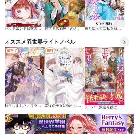
バッドエンド目前のヒロインに転生した私、今世では恋愛するつもりがチートな兄が離してくれません!?@COMIC
異世界居酒屋「のぶ」
番と知らずに私を買った純愛こじらせ騎士団長に運命の愛を捧げられました！【単話版】
オススメ異世界ライトノベル
値下げ
無料
転生しました、サラナ・キンジェです。ごきげんよう。
悪役の王女に転生したけど、隠しキャラが隠れてない。
スーパー派遣令嬢は王宮を見限ったようです～私を不当解雇した元上司へ。我が家の正体、ご存知ですか？～