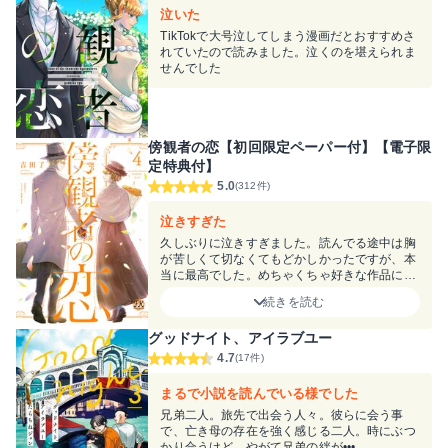
泣いた
TikTokで大号泣してしまう漫画だとおすすめさ
れていたので読みました。泣くのを堪えられま
せんでした
傍観者の恋【初回限定ペーパー付】【電子限
定特典付】
5.0
(312件)
泣きすぎた
久しぶりに泣きすぎました。読んでる途中は胸
が苦しくて切なくてもどかしかったですが、本
当に最高でした。めちゃくちゃ好きな作品にな
りました。
続きを読む
グッドナイト、アイラブユー
4.7
(17件)
まるで小説を読んでいる様でした
兄弟二人。旅先で出会う人々。彼らに会う事
で、亡き母の存在を強く感じる二人。時にぶつ
かり合うけど、やがて兄弟の絆が•••。