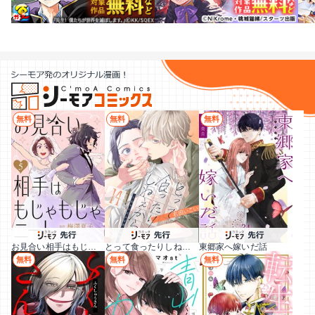
無料
無料
無料
お見合い相手はもじゃもじゃニート
とって食ったりしねぇから～元ヤンくんとの恋事情～
東郷家へ嫁いだ話
無料
無料
無料