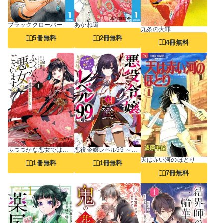
ブラッククローバー
あかね噺
九条の大罪
5冊無料
2冊無料
4冊無料
ふつつかな悪女ではございますが ～雛宮蝶鼠とりかえ伝～
悪役令嬢レベル99 ～私は裏ボスですが魔王ではありません～
天は赤い河のほとり
1冊無料
1冊無料
7冊無料