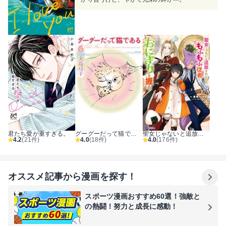
君たち愛が重すぎる。
グーグーだって猫である
聖女じゃないと追放されたので、もふもふ従者（聖獣）とおにぎりを握る（コミック）
4.2
(21件)
4.0
(18件)
4.0
(176件)
オススメ記事から漫画を探す！
スポーツ漫画おすすめ60選！強敵と
の熱闘！努力と成長に感動！