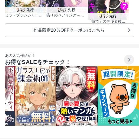
ミラ・ブランシャールは二度救う ～ある日、親友は別人になった～
偽りのペアリング～偽装恋人になった元彼は過保護に私を溺愛する～
「待て」のデキる後輩くん【マイクロ】
作品限定20％OFFクーポンはこちら
あの人気作品が！
お得なSALEをチェック！