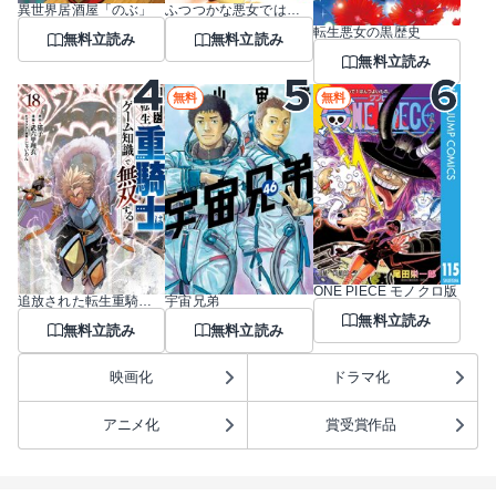
異世界居酒屋「のぶ」
ふつつかな悪女ではございますが ～雛宮蝶鼠とりかえ伝～
転生悪女の黒歴史
無料立読み
無料立読み
無料立読み
無料
無料
ONE PIECE モノクロ版
追放された転生重騎士はゲーム知識で無双する
宇宙兄弟
無料立読み
無料立読み
無料立読み
映画化
ドラマ化
アニメ化
賞受賞作品