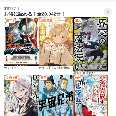
期間限定！
お得に読める！全20,042冊！
値下げ
立読増量
還元
サンダー3
ガラス工房の錬金術師
界変の魔法使い
立読増量
還元
無料