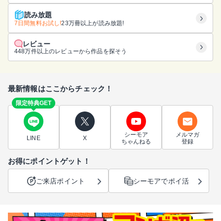
読み放題
7日間無料お試し!
23万冊以上が読み放題!
レビュー
448万件以上のレビューから作品を探そう
最新情報はここからチェック！
限定特典GET
シーモア
メルマガ
LINE
X
ちゃんねる
登録
お得にポイントゲット！
ご来店ポイント
シーモアでポイ活