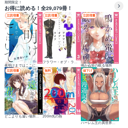
期間限定！
お得に読める！全29,079冊！
立読増量
立読増量
立読増量
フラワー・オブ・ライフ
夜明けまではここにいて
鳴かぬ蛍の眠る場所
立読増量
無料
値下げ
どこよりも遠い場所にいる君へ
200m先の熱
ハーレム王の異世界プレス漫遊記 ～最強無双のおじさんはあらゆる種族を嫁にする～（コミック）