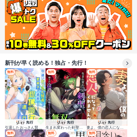
新刊が早く読める！独占・先行！
無料
無料
無料
生まれ変わった剣聖、剣士が冷遇される魔術至上主義の学園で無双する
引退したおっさん賢者だが愛弟子が追放されてきたので傷心旅行に連れて行く ～スローライフな旅のつもりが、なぜか世界最強の師弟になっていた～【単行本版】
妻よ、僕の恋人になってくれませんか？
無料
無料
無料