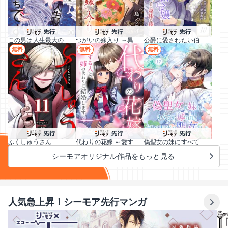
この男は人生最大の過ちです
つがいの嫁入り ～異形の巫女は朱雀の当主に愛される～
公爵に愛されたい伯爵令嬢は偽りの婚姻でその身体を捧げる
無料
無料
無料
ふくしゅうさん
代わりの花嫁 ～愛する人と、姉の代わりに結婚します～
偽聖女の妹にすべてを奪われた私が本当の聖女でした
シーモアオリジナル作品をもっと見る
人気急上昇！シーモア先行マンガ