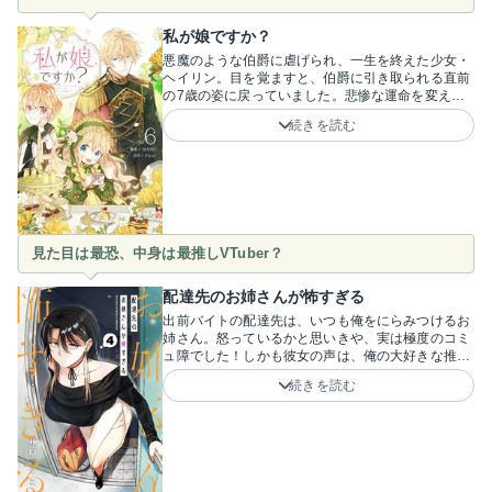
私が娘ですか？
悪魔のような伯爵に虐げられ、一生を終えた少女・
ヘイリン。目を覚ますと、伯爵に引き取られる直前
の7歳の姿に戻っていました。悲惨な運命を変える
ため馬車から飛び降りた彼女は、カリスト家の公
続きを読む
爵・ヴィンセントと出会い……！？18歳まで納屋に
閉じ込められ、死を迎えた前世を拒絶し、7歳の体
で自由を求めて決死の逃亡を図るヘイリンの姿に胸
が熱くなります！彼女を救った公爵・ヴィンセント
との運命の出会いに安堵し、可愛らしい彼女の幸せ
を願わずにはいられません。前世のトラウマを抱え
たヘイリンと不器用な公爵の間に芽生える、じれっ
見た目は最恐、中身は最推しVTuber？
たくも温かい絆が尊い！2人が本当の家族になって
いく幸せな逆転劇に加え、周囲の陰謀が絡むサスペ
ンス要素も見どころです！原作はFlow先生、漫画は
配達先のお姉さんが怖すぎる
HASH先生。絶望の淵から這い上がり、公爵家の娘
出前バイトの配達先は、いつも俺をにらみつけるお
として幸せを掴み取る愛らしいヘイリンの成長を、
姉さん。怒っているかと思いきや、実は極度のコミ
ぜひ一緒に見守って！
ュ障でした！しかも彼女の声は、俺の大好きな推し
VTuberとそっくりで……？見た目と中身のギャッ
続きを読む
プが炸裂するラブコメ開幕です！「ミジンコでごめ
んなさい…」――いかついルックスなのに中身は極
度の人見知りで、実はVTuberというギャップあり
まくりのお姉さんが可愛過ぎます！！距離感がバグ
っていたり、「課金するから話し相手になって」と
お願いしたりする彼女にツッコミ必至！トラウマを