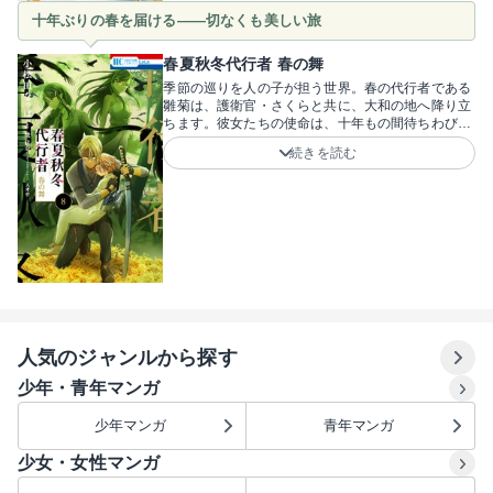
抱えながらも一生懸命な彼女と、力になりたいと寄
十年ぶりの春を届ける――切なくも美しい旅
り添う配達員の青年。不器用な2人のやり取りが尊
い作品です！作者は頼間リヨ先生。不器用な2人が
織りなす、尊さ満点の青春ラブコメディ！読めばき
春夏秋冬代行者 春の舞
っと、お姉さんを応援したくなるはず！
季節の巡りを人の子が担う世界。春の代行者である
雛菊は、護衛官・さくらと共に、大和の地へ降り立
ちます。彼女たちの使命は、十年もの間待ちわびら
れた「春」を世に顕現させること。しかしその旅路
続きを読む
には……？季節を人が担うという壮大で神秘的な世
界観に心を奪われます。十年もの間、春が訪れなか
った世界で、過酷な宿命を背負う雛菊と、彼女を命
がけで守るさくらの強い絆が胸アツです！圧倒的に
美麗な作画で描かれる、神々しくも人間らしい彼女
たちの葛藤。ただ季節を巡らせるだけではない、切
なくも美しい春を届ける旅に涙腺が刺激されること
間違いなしです！原作・暁佳奈先生、キャラクター
デザイン・スオウ先生、漫画・小松田なっぱ先生ら
が贈る珠玉のコミカライズ！現人神（あらひとが
み）たちが紡ぐ四季の物語をあなたに贈ります。
人気のジャンルから探す
少年・青年マンガ
少年マンガ
青年マンガ
少女・女性マンガ