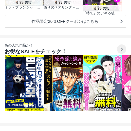
ミラ・ブランシャールは二度救う ～ある日、親友は別人になった～
偽りのペアリング～偽装恋人になった元彼は過保護に私を溺愛する～
「待て」のデキる後輩くん【マイクロ】
作品限定20％OFFクーポンはこちら
あの人気作品が！
お得なSALEをチェック！