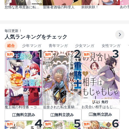
奴奴奴奴！
あの
怠惰な悪辱貴族に転生した俺、シナリオをぶっ壊したら規格外の魔力で最凶になった
冒険者酒場の料理人
毎日更新！
人気ランキングをチェック
総合
少年マンガ
青年マンガ
少女マンガ
女性マンガ
無料
無料
無料
お見合い相手はもじゃもじゃニート
魔王城の料理番 ～コワモテ魔族ばかりだけど、ホワイトな職場です～
追放された転生重騎士はゲーム知識で無双する
無料立読み
無料立読み
無料立読み
無料
無料
無料