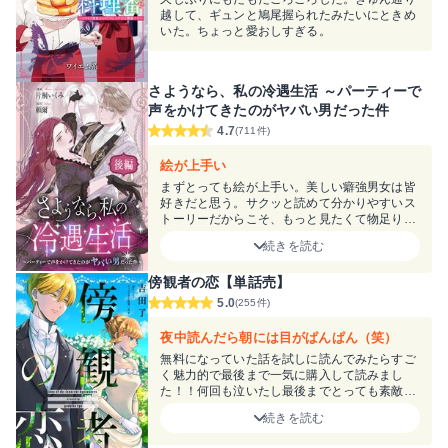
越して、ギュンと鳩尾握られたみたいにときめ
いた。ちょっと愛おしすぎる。
さようなら、私の冷遇生活 ～パーティーで
声をかけてきたのがヤバい男だった件
4.7
(711件)
絵が上手い
まずとっても絵が上手い。美しい癖強男女は皆
好きだと思う。サクッと読めて分かりやすいス
トーリーだからこそ、もっと見たくて物足りな
さを感じてしまいました。２人の結婚生活の続
続きを読む
きが見たい!!!
傍観者の恋【単話売】
5.0
(255件)
夜中読んだら朝には目がぱんぱん（笑）
無料になっていた話を試しに読んでみたらすご
く魅力的で最後まで一気に購入して読みまし
た！！何回も泣いたし最後までとっても素敵な
作品でした！出会えてよかった！
続きを読む