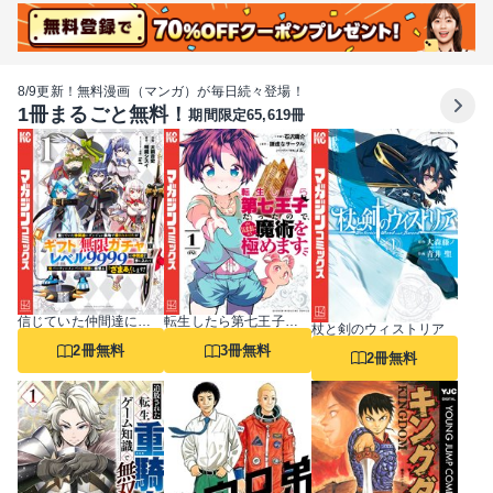
8/9更新！無料漫画（マンガ）が毎日続々登場！
1冊まるごと無料！
期間限定65,619冊
信じていた仲間達にダンジョン奥地で殺されかけたがギフト『無限ガチャ』でレベル9999の仲間達を手に入れて元パーティーメンバーと世界に復讐＆『ざまぁ！』します！
転生したら第七王子だったので、気ままに魔術を極めます
杖と剣のウィストリア
2冊無料
3冊無料
2冊無料