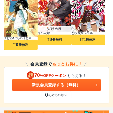
鬼の花嫁
悪役令嬢レベル99 ～私は裏ボスですが魔王ではありません～
天は赤い河のほとり
3冊無料
1冊無料
7冊無料
会員登録で
もっとお得に！
70
初回
%OFFクーポン
もらえる！
限定
新規会員登録する（無料）
初めての方へ