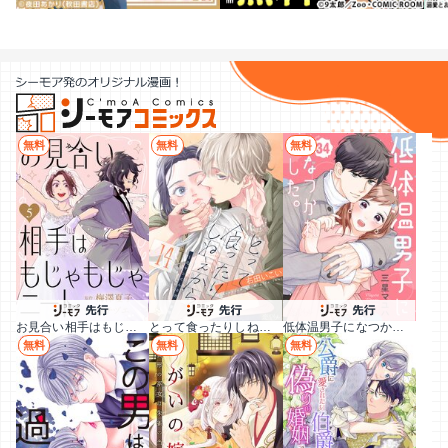
無料
無料
無料
お見合い相手はもじゃもじゃニート
とって食ったりしねぇから～元ヤンくんとの恋事情～
低体温男子になつかれました。
無料
無料
無料