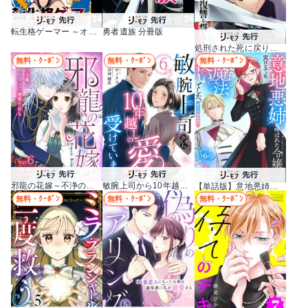
転生格ゲーマー ～オジでも勝てる異世界攻略～ 分冊版
勇者遺族 分冊版
処刑された死に戻りの第六王子は故国を捨て、隣国のギロチン皇女と復讐を誓う（分冊版）
無料・ｸｰﾎﾟﾝ
無料・ｸｰﾎﾟﾝ
無料・ｸｰﾎﾟﾝ
邪龍の花嫁～不浄の令嬢は呪われた皇子に溺愛される～
敏腕上司から10年越しの愛を受けています
【単話版】意地悪姉と呼ばれた令嬢、実はとても優れた魔法使いでした。@COMIC
無料・ｸｰﾎﾟﾝ
無料・ｸｰﾎﾟﾝ
無料・ｸｰﾎﾟﾝ