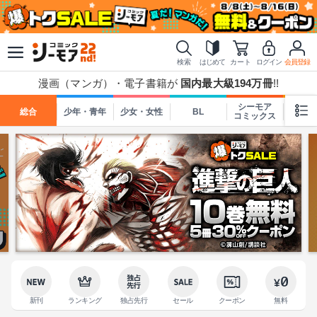
検索
はじめて
カート
ログイン
会員登録
漫画（マンガ）・電子書籍が
国内最大級194万冊
!!
シーモア
総合
少年・青年
少女・女性
BL
TL
コミックス
新刊
ランキング
独占先行
セール
クーポン
無料