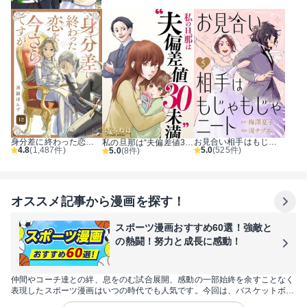
身分差に終わった恋を、今さらですが。
お見合い相手はもじゃもじゃニート
私の旦那は“夫偏差値30未満”
4.8
(1,487件)
5.0
(525件)
5.0
(8件)
オススメ記事から漫画を探す！
スポーツ漫画おすすめ60選！強敵と
の熱闘！努力と成長に感動！
仲間やコーチ達との絆、息をのむ試合展開、感動の一部始終を余すことなく
表現したスポーツ漫画はいつの時代でも人気です。今回は、バスケットボー
ル、サッカー、野球などの人気の王道スポーツ漫画だけでなく、フィギアス