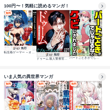
100円〜！気軽に読めるマンガ！
無料
転生格ゲーマー ～オジでも勝てる異世界攻略～ 分冊版
パートごときがでしゃばるなとクビにされました～このスーパー、私達で回してましたが大丈夫ですか？～【単話】
ドゥーム 殺人警察官の断罪録 分冊版
いま人気の異世界マンガ
無料
無料
無料