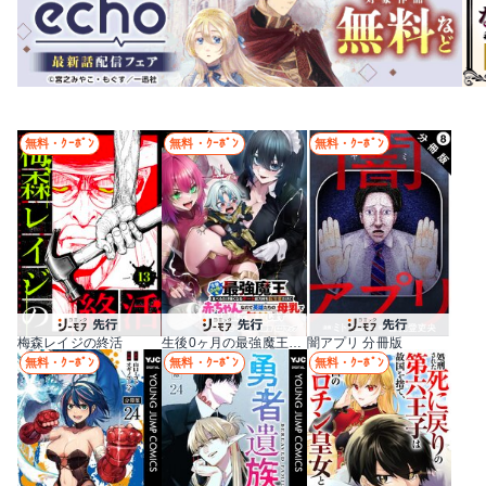
無料・ｸｰﾎﾟﾝ
無料・ｸｰﾎﾟﾝ
無料・ｸｰﾎﾟﾝ
梅森レイジの終活
生後0ヶ月の最強魔王 食べるだけ強くなるチート能力持ち転生者だけど赤ちゃんなので英雄たちの母乳で成長して無双します
闇アプリ 分冊版
無料・ｸｰﾎﾟﾝ
無料・ｸｰﾎﾟﾝ
無料・ｸｰﾎﾟﾝ