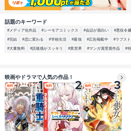
話題のキーワード
#メディア化作品
#シーモアコミックス
#会話が面白い
#悪役令
#完結
#恋に変わる
#学校生活
#最強
#広告掲載中
#ラブス
#大量無料
#読後感がスッキリ
#異世界
#マンガ賞受賞作品
#
映画やドラマで人気の作品！
無料
無料
無料