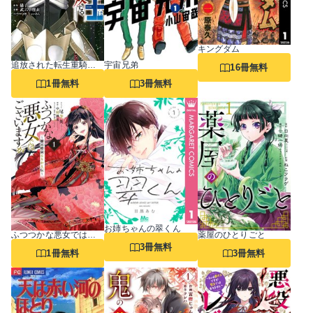
キングダム
追放された転生重騎士はゲーム知識で無双する
宇宙兄弟
16冊無料
1冊無料
3冊無料
お姉ちゃんの翠くん
ふつつかな悪女ではございますが ～雛宮蝶鼠とりかえ伝～
薬屋のひとりごと
3冊無料
1冊無料
3冊無料