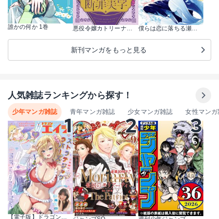
誰かの何か 1巻
悪役令嬢カトリーナの断罪美学 1巻
僕らは恋に落ちる瀬戸際で 1巻
新刊マンガをもっと見る
人気雑誌ランキングから探す！
少年マンガ雑誌
青年マンガ雑誌
少女マンガ雑誌
女性マンガ
【電子版】ドラゴンエイジ