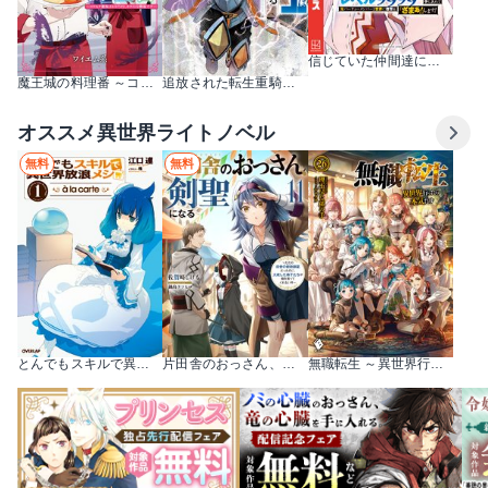
信じていた仲間達にダンジョン奥地で殺されかけたがギフト『無限ガチャ』でレベル9999の仲間達を手に入れて元パーティーメンバーと世界に復讐＆『ざまぁ！』します！
魔王城の料理番 ～コワモテ魔族ばかりだけど、ホワイトな職場です～
追放された転生重騎士はゲーム知識で無双する
オススメ異世界ライトノベル
無料
無料
とんでもスキルで異世界放浪メシ
片田舎のおっさん、剣聖になる ～ただの田舎の剣術師範だったのに、大成した弟子たちが俺を放ってくれない件～
無職転生 ～異世界行ったら本気だす～