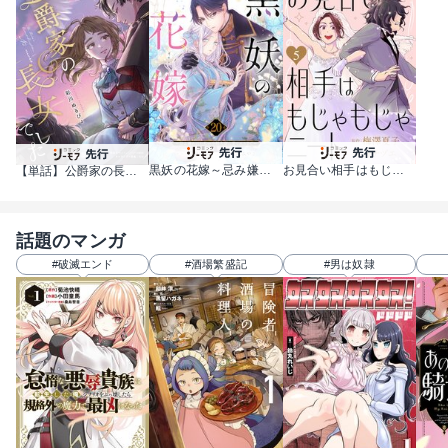
黒妖の花嫁～忌み嫌われた私が冷酷大尉に愛されるまで～
お見合い相手はもじゃもじゃニート
【単話】公爵家の長女でした
話題のマンガ
#破滅エンド
#酒場繁盛記
#男は奴隷