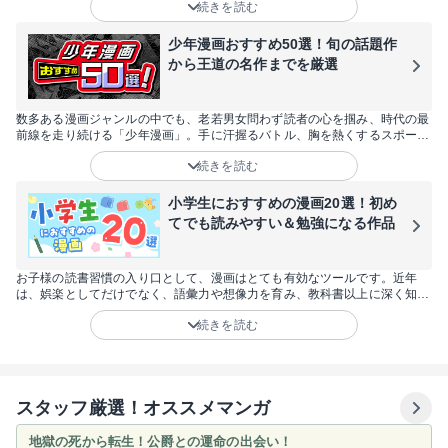
続きを読む
ケートやダンス、自転車、陸上といったマイナーなスポーツ漫画まで60作品
を厳選してお届けします！スポーツ漫画が好きな方はもちろん、「試しに読
んでみたい」と思っている方や女性にも楽しめる作品が目白押しです。
少年漫画おすすめ50選！旬の話題作
から王道の名作までを厳選
数多ある漫画ジャンルの中でも、老若男女問わず読者の心を掴み、時代の最
前線を走り続ける「少年漫画」。手に汗握るバトル、胸を熱くするスポー
ツ、そしてSNSで爆発的な話題を呼ぶ最新作まで、その魅力は尽きることが
続きを読む
ありません。今回は、2026年にさらなる飛躍が期待される注目作から、世
代を超えて愛され続ける不朽の名作まで、おすすめの50作品を厳選しまし
た。あなたの日常に彩りと刺激をくれる、最高の一冊をここから見つけてく
小学生におすすめの漫画20選！初め
ださい。
てでも読みやすい＆勉強になる作品
お子様の読書習慣の入り口として、漫画はとても有効なツールです。近年
は、娯楽としてだけでなく、語彙力や想像力を育み、教科書以上に深く知識
を学べる作品も増えています。しかし、「何から読ませればいい？」「内容
続きを読む
が難しくないかな？」と悩む親御さんも多いはず。そこで今回は、低学年か
ら楽しめる読みやすい作品や、学習の助けになる名作まで、小学生に今こそ
おすすめしたい20作品を厳選してご紹介します。
スタッフ厳選！オススメマンガ
地獄の死から転生！公爵との運命の出会い！