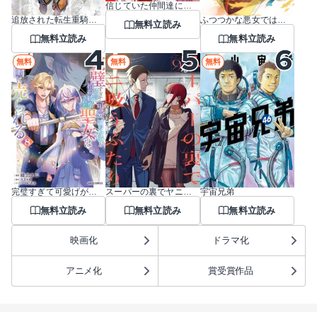
信じていた仲間達にダンジョン奥地で殺されかけたがギフト『無限ガチャ』でレベル9999の仲間達を手に入れて元パーティーメンバーと世界に復讐＆『ざまぁ！』します！
追放された転生重騎士はゲーム知識で無双する
ふつつかな悪女ではございますが ～雛宮蝶鼠とりかえ伝～
無料立読み
無料立読み
無料立読み
無料
無料
無料
完璧すぎて可愛げがないと婚約破棄された聖女は隣国に売られる
スーパーの裏でヤニ吸うふたり
宇宙兄弟
無料立読み
無料立読み
無料立読み
映画化
ドラマ化
アニメ化
賞受賞作品