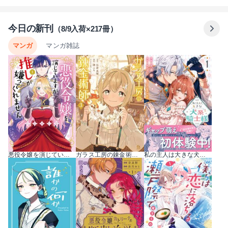
今日の新刊
（8/9入荷×217冊）
マンガ
マンガ雑誌
悪役令嬢を演じていますが推しが嫌ってくれません【単行本版】 1巻
ガラス工房の錬金術師 3巻
私の主人は大きな犬系騎士様（コミック） 1巻