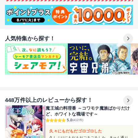
人気特集から探す！
448万件以上のレビューから探す！
魔王城の料理番 ～コワモテ魔族ばかりだけ
ど、ホワイトな職場です～
5.0
(412件)
久々にもだもだゴロゴロした
久しぶりにもだもだごろごろした。きゅん通り