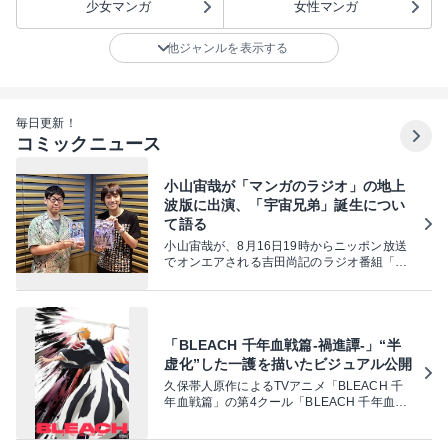
少女マンガ
女性マンガ
他ジャンルを表示する
毎日更新！
コミックニュース
小山宙哉が「マンガのラジオ」の地上
波版に出演、「宇宙兄弟」誕生につい
て語る
小山宙哉が、8月16日19時からニッポン放送
でオンエアされる吉田尚記のラジオ番組「マ
ンガのラジオ 宇宙兄弟スペシャル supported
by viviON」に出演する。
「BLEACH 千年血戦篇-禍進譚-」“半
虚化”した一護を描いたビジュアル公開
久保帯人原作によるTVアニメ「BLEACH 千
年血戦篇」の第4クール「BLEACH 千年血戦
篇-禍進譚-」より、“半虚化”した黒崎一護の姿
を描いた「THE STORIES VISUAL – 半虚