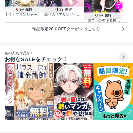
ミラ・ブランシャールは二度救う ～ある日、親友は別人になった～
偽りのペアリング～偽装恋人になった元彼は過保護に私を溺愛する～
「待て」のデキる後輩くん【マイクロ】
作品限定20％OFFクーポンはこちら
あの人気作品が！
お得なSALEをチェック！