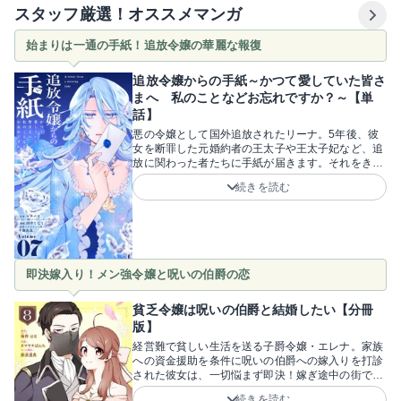
スタッフ厳選！オススメマンガ
始まりは一通の手紙！追放令嬢の華麗な報復
追放令嬢からの手紙～かつて愛していた皆さ
まへ 私のことなどお忘れですか？～【単
話】
悪の令嬢として国外追放されたリーナ。5年後、彼
女を断罪した元婚約者の王太子や王太子妃など、追
放に関わった者たちに手紙が届きます。それをきっ
かけに、平穏だった彼らの日々は破滅へと転落し
続きを読む
て……？！追放から5年、リーナがかつて自分を貶
めた者たちへ宛てた一通の手紙。恨み言はなく、ま
るで断罪などなかったかのような丁寧な文面が逆に
不気味で、ゾクゾクします！怯えや怒りを抱きなが
ら彼女を探し始めた王太子たちが、知らず知らずの
うちに破滅の罠へと落ちていく「ざまぁ」展開！じ
即決嫁入り！メン強令嬢と呪いの伯爵の恋
わじわとターゲットを追い詰める鮮やかな復讐劇を
ぜひ堪能してください！原作・マチバリ先生、原作
イラストレーター・中條由良先生、漫画・田中てて
貧乏令嬢は呪いの伯爵と結婚したい【分冊
て先生。裏切り者たちを追い詰める華麗な報復に、
版】
ページをめくる手が止まらなくなるはず！
経営難で貧しい生活を送る子爵令嬢・エレナ。家族
への資金援助を条件に呪いの伯爵への嫁入りを打診
された彼女は、一切悩まず即決！嫁ぎ途中の街で起
こったハプニングで出会った、顔を隠した男性はな
続きを読む