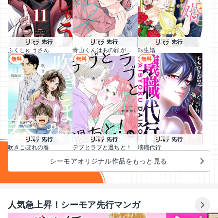
ふくしゅうさん
青山くんはあの顔がカワイイ
転生婚
無料
無料
無料
吹きこぼれの春
デブとラブと過ちと！
壊職代行
シーモアオリジナル作品をもっと見る
人気急上昇！シーモア先行マンガ