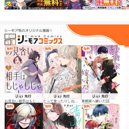
無料
無料
無料
お見合い相手はもじゃもじゃニート
とって食ったりしねぇから～元ヤンくんとの恋事情～
東郷家へ嫁いだ話
無料
無料
無料