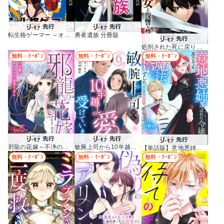
転生格ゲーマー ～オジでも勝てる異世界攻略～ 分冊版
勇者遺族 分冊版
処刑された死に戻りの第六王子は故国を捨て、隣国のギロチン皇女と復讐を誓う（分冊版）
無料・ｸｰﾎﾟﾝ
無料・ｸｰﾎﾟﾝ
無料・ｸｰﾎﾟﾝ
邪龍の花嫁～不浄の令嬢は呪われた皇子に溺愛される～
敏腕上司から10年越しの愛を受けています
【単話版】意地悪姉と呼ばれた令嬢、実はとても優れた魔法使いでした。@COMIC
無料・ｸｰﾎﾟﾝ
無料・ｸｰﾎﾟﾝ
無料・ｸｰﾎﾟﾝ