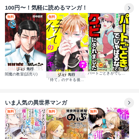
100円〜！気軽に読めるマンガ！
無料
無料
パートごときがでしゃばるなとクビにされました～このスーパー、私達で回してましたが大丈夫ですか？～【単話】
閻魔の教室(話売り)
「待て」のデキる後輩くん【マイクロ】
いま人気の異世界マンガ
無料
無料
無料