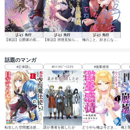
【単話】公爵家の長女でした
【単話】拝啓見知らぬ旦那様、離婚していただきます
俺のこと、好きにならないでね。
話題のマンガ
#正体隠し
#ﾌｧﾝﾀｼﾞｰﾐｽﾃﾘ
#激重感情
転生した空間魔法使いは正体隠して目立ちたい！
誰が勇者を殺したか
どうやら俺は今どきギャルな歳上幼馴染から激重感情を向けられているらしい