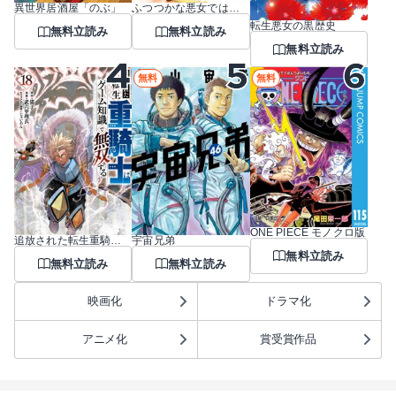
異世界居酒屋「のぶ」
ふつつかな悪女ではございますが ～雛宮蝶鼠とりかえ伝～
転生悪女の黒歴史
無料立読み
無料立読み
無料立読み
無料
無料
ONE PIECE モノクロ版
追放された転生重騎士はゲーム知識で無双する
宇宙兄弟
無料立読み
無料立読み
無料立読み
映画化
ドラマ化
アニメ化
賞受賞作品