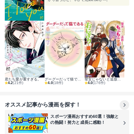
君たち愛が重すぎる。
グーグーだって猫である
聖女じゃないと追放されたので、もふもふ従者（聖獣）とおにぎりを握る（コミック）
4.2
(21件)
4.0
(18件)
4.0
(176件)
オススメ記事から漫画を探す！
スポーツ漫画おすすめ60選！強敵と
の熱闘！努力と成長に感動！