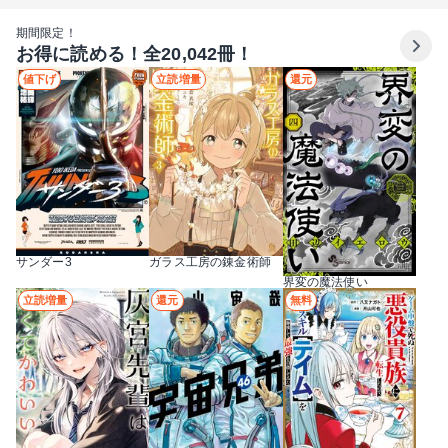
期間限定！
お得に読める！全20,042冊！
値下げ
立読増量
還元
サンダー3
ガラス工房の錬金術師
界変の魔法使い
立読増量
還元
無料