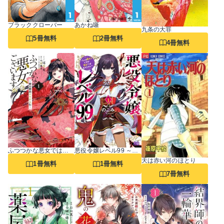
ブラッククローバー
あかね噺
九条の大罪
5冊無料
2冊無料
4冊無料
ふつつかな悪女ではございますが ～雛宮蝶鼠とりかえ伝～
悪役令嬢レベル99 ～私は裏ボスですが魔王ではありません～
天は赤い河のほとり
1冊無料
1冊無料
7冊無料