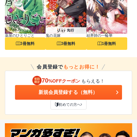
薬屋のひとりごと
鬼の花嫁
結界師の一輪華
3冊無料
3冊無料
1冊無料
会員登録で
もっとお得に！
70
初回
%OFFクーポン
もらえる！
限定
新規会員登録する（無料）
初めての方へ