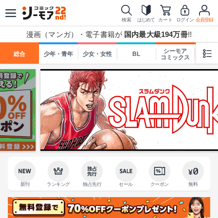
検索
はじめて
カート
ログイン
会員登録
漫画（マンガ）・電子書籍が
国内最大級194万冊
!!
シーモア
総合
少年・青年
少女・女性
BL
TL
コミックス
新刊
ランキング
独占先行
セール
クーポン
無料