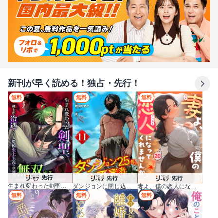
新刊が早く読める！独占・先行！
無料
無料
無料
生まれ変わった剣聖、剣士が冷遇される魔術至上主義の学園で無双する
妻よ、僕の恋人になってくれませんか？
ダンジョンに閉じ込められて25年。救出されたときには立派な不審者になっていた【分冊版】
無料
無料
無料