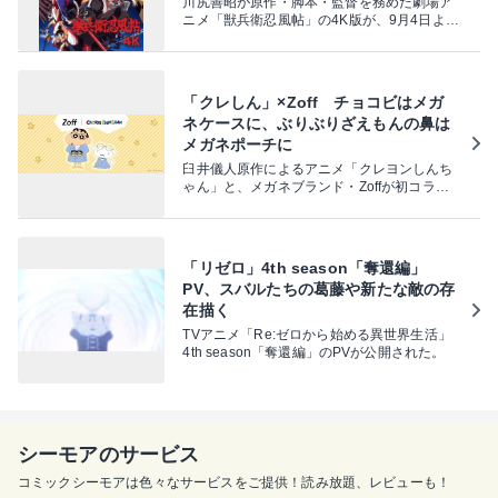
川尻善昭が原作・脚本・監督を務めた劇場ア
ニメ「獣兵衛忍風帖」の4K版が、9月4日より
2週間限定でリバイバル上映される。その予
告編が公開された。
「クレしん」×Zoff チョコビはメガ
ネケースに、ぶりぶりざえもんの鼻は
メガネポーチに
臼井儀人原作によるアニメ「クレヨンしんち
ゃん」と、メガネブランド・Zoffが初コラボ
したアイウェアコレクション「Zoff | クレヨ
ンしんちゃん」が登場。Zoffの公式オンライ
ンストアほかで、9月2日まで予約を受け付け
ている。
「リゼロ」4th season「奪還編」
PV、スバルたちの葛藤や新たな敵の存
在描く
TVアニメ「Re:ゼロから始める異世界生活」
4th season「奪還編」のPVが公開された。
シーモアのサービス
コミックシーモアは色々なサービスをご提供！読み放題、レビューも！