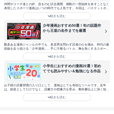
仲間やコーチ達との絆、息をのむ試合展開、感動の一部始終を余すことなく
表現したスポーツ漫画はいつの時代でも人気です。今回は、バスケットボー
ル、サッカー、野球などの人気の王道スポーツ漫画だけでなく、フィギアス
続きを読む
ケートやダンス、自転車、陸上といったマイナーなスポーツ漫画まで60作品
を厳選してお届けします！スポーツ漫画が好きな方はもちろん、「試しに読
んでみたい」と思っている方や女性にも楽しめる作品が目白押しです。
少年漫画おすすめ50選！旬の話題作
から王道の名作までを厳選
数多ある漫画ジャンルの中でも、老若男女問わず読者の心を掴み、時代の最
前線を走り続ける「少年漫画」。手に汗握るバトル、胸を熱くするスポー
ツ、そしてSNSで爆発的な話題を呼ぶ最新作まで、その魅力は尽きることが
続きを読む
ありません。今回は、2026年にさらなる飛躍が期待される注目作から、世
代を超えて愛され続ける不朽の名作まで、おすすめの50作品を厳選しまし
た。あなたの日常に彩りと刺激をくれる、最高の一冊をここから見つけてく
小学生におすすめの漫画20選！初め
ださい。
てでも読みやすい＆勉強になる作品
お子様の読書習慣の入り口として、漫画はとても有効なツールです。近年
は、娯楽としてだけでなく、語彙力や想像力を育み、教科書以上に深く知識
を学べる作品も増えています。しかし、「何から読ませればいい？」「内容
続きを読む
が難しくないかな？」と悩む親御さんも多いはず。そこで今回は、低学年か
ら楽しめる読みやすい作品や、学習の助けになる名作まで、小学生に今こそ
おすすめしたい20作品を厳選してご紹介します。