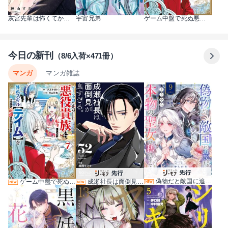
灰宮先輩は怖くてかわいい
宇宙兄弟
ゲーム中盤で死ぬ悪役貴族に転生したので、外れスキル【テイム】を駆使して最強を目指してみた
今日の新刊
（8/6入荷×471冊）
マンガ
マンガ雑誌
偽物だと敵国に追放されましたが、どうやら本物の聖女は私のようです。 9巻
ゲーム中盤で死ぬ悪役貴族に転生したので、外れスキル【テイム】を駆使して最強を目指してみた 7巻
成瀬社長は面倒見が良すぎる。【単話版】 52巻