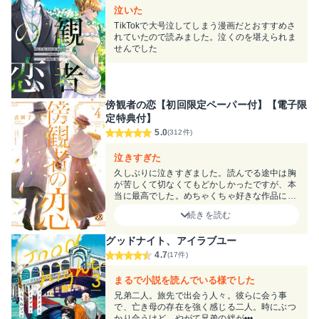
泣いた
TikTokで大号泣してしまう漫画だとおすすめさ
れていたので読みました。泣くのを堪えられま
せんでした
傍観者の恋【初回限定ペーパー付】【電子限
定特典付】
5.0
(312件)
泣きすぎた
久しぶりに泣きすぎました。読んでる途中は胸
が苦しくて切なくてもどかしかったですが、本
当に最高でした。めちゃくちゃ好きな作品にな
りました。
続きを読む
グッドナイト、アイラブユー
4.7
(17件)
まるで小説を読んでいる様でした
兄弟二人。旅先で出会う人々。彼らに会う事
で、亡き母の存在を強く感じる二人。時にぶつ
かり合うけど、やがて兄弟の絆が•••。