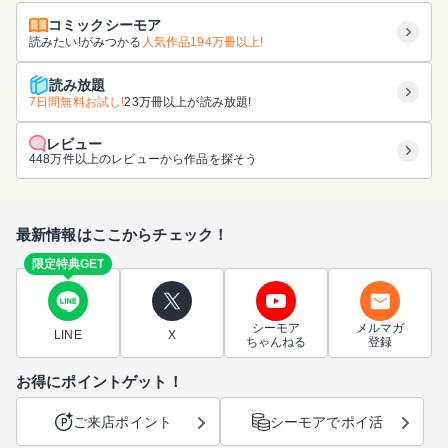
コミックシーモア
読みたい!がみつかる
人気作品194万冊以上!
読み放題
7日間無料お試し!
23万冊以上が読み放題!
レビュー
448万件以上のレビューから作品を探そう
最新情報はここからチェック！
限定特典GET
シーモア
メルマガ
LINE
X
ちゃんねる
登録
お得にポイントゲット！
ご来店ポイント
シーモアでポイ活