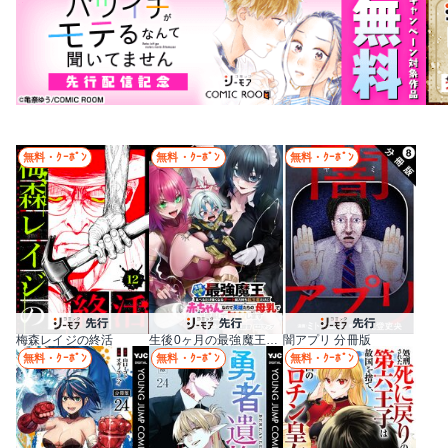
無料・ｸｰﾎﾟﾝ
無料・ｸｰﾎﾟﾝ
無料・ｸｰﾎﾟﾝ
梅森レイジの終活
生後0ヶ月の最強魔王 食べるだけ強くなるチート能力持ち転生者だけど赤ちゃんなので英雄たちの母乳で成長して無双します
闇アプリ 分冊版
無料・ｸｰﾎﾟﾝ
無料・ｸｰﾎﾟﾝ
無料・ｸｰﾎﾟﾝ