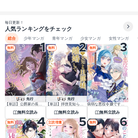
毎日更新！
人気ランキングをチェック
総合
少年マンガ
青年マンガ
少女マンガ
女性マンガ
無料
無料
無料
【単話】公爵家の長女でした
【単話】拝啓見知らぬ旦那様、離婚していただきます
病弱な悪役令嬢ですが、婚約者が過保護すぎて逃げ出したい(私たち犬猿の仲でしたよね！？)
無料立読み
無料立読み
無料立読み
無料
立読増量
無料