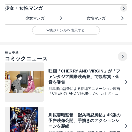
少女・女性マンガ
少女マンガ
女性マンガ
他ジャンルを表示する
毎日更新！
コミックニュース
映画「CHERRY AND VIRGIN」が「フ
ァンタジア国際映画祭」で観客賞・金
賞を受賞
川尻将由監督による長編アニメーション映画
「CHERRY AND VIRGIN」が、カナダ・モ
ントリオールで開催されている北米最大級の
ジャンル映画祭「第30回ファンタジア国際映
画祭」で、長編アニメ部門の観客賞・金賞を
受賞した。
川尻善昭監督「獣兵衛忍風帖」4K版の
予告映像公開、手描きのアクションシ
ーンを凝縮