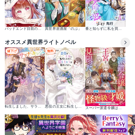
バッドエンド目前のヒロインに転生した私、今世では恋愛するつもりがチートな兄が離してくれません!?@COMIC
異世界居酒屋「のぶ」
番と知らずに私を買った純愛こじらせ騎士団長に運命の愛を捧げられました！【単話版】
オススメ異世界ライトノベル
値下げ
無料
転生しました、サラナ・キンジェです。ごきげんよう。
悪役の王女に転生したけど、隠しキャラが隠れてない。
スーパー派遣令嬢は王宮を見限ったようです～私を不当解雇した元上司へ。我が家の正体、ご存知ですか？～