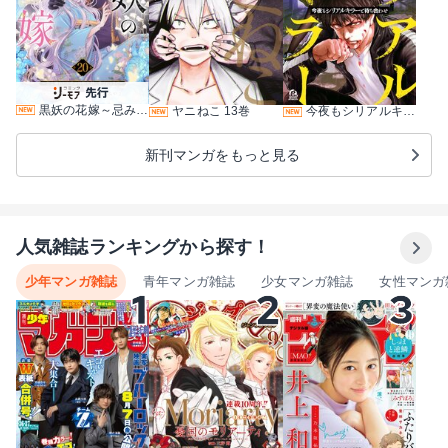
黒妖の花嫁～忌み嫌われた私が冷酷大尉に愛されるまで～ 20巻
ヤニねこ 13巻
今夜もシリアルキラーと待ち合わせ 5巻
新刊マンガをもっと見る
人気雑誌ランキングから探す！
少年マンガ雑誌
青年マンガ雑誌
少女マンガ雑誌
女性マンガ