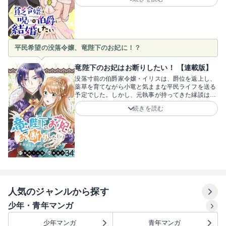
んと……？恐ろしいはずの呪いの伯爵への嫁入り。
案内された伯爵邸で、食堂を見れば「テーブルがぐ
らついてない！」、慎ましい自分の部屋も「ネズミ
さんの巣穴がない！」。普通なら絶望する状況で
も、持ち前の明るさで前へ進む彼女の姿に、読者も
元気をもらえます！呪いゆえに閉ざした伯爵の分厚
平民希望の没落令嬢、竜陛下のお妃に！？
い心の壁を、メン強令嬢がどうぶち壊していくの
か？規格外なメン強ヒロインの痛快ラブファンタジ
ーです！原作・海野はな先生、ネーム構成・那須透
竜陛下のお妃はお断りしたい！ 【連載版】
真先生、作画・カマヤキぱんち先生。伯爵の心の壁
没落寸前の伯爵家令嬢・イリスは、爵位を返上し、
を、早く取っ払って！メン強令嬢との婚約生活を、
薬草を育てながら小竜と気ままな平民ライフを送る
今すぐチェック！
予定でした。しかし、元執事が持ってきた縁談はま
さかの国王「竜陛下」の10番目の側妃！？お妃なん
続きを読む
て絶対にムリ！高給だからと竜騎士に憧れたり、
「料理はできる」と言いつつ野菜を丸かじりした
り……逞しい令嬢・イリスのキャラが魅力です！元
執事・ジェームズやかわいい小竜・リンなど、脇役
も良い味。「10番目の側妃なんて女好きなんだ」と
お妃入りを全力拒否する中、飛竜に乗る竜騎士・ク
リフと出会い、「俺のところに来るか？」と迫られ
て――！？ テンポ抜群の展開と胸キュン必至のフ
ァンタジーラブコメです！原作は屋月トム伽先生、
漫画は櫁屋涼先生が贈る大注目の異世界ラブコメ！
人気のジャンルから探す
お妃回避の波乱と竜騎士との甘い恋の予感が詰まっ
た第1話を、今すぐチェック！
少年・青年マンガ
少年マンガ
青年マンガ