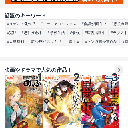
話題のキーワード
#メディア化作品
#シーモアコミックス
#会話が面白い
#悪役令
#完結
#恋に変わる
#学校生活
#最強
#広告掲載中
#ラブス
#大量無料
#読後感がスッキリ
#異世界
#マンガ賞受賞作品
#
映画やドラマで人気の作品！
無料
無料
無料