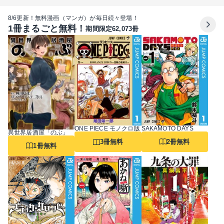
8/6更新！無料漫画（マンガ）が毎日続々登場！
1冊まるごと無料！
期間限定62,073冊
SAKAMOTO DAYS
ONE PIECE モノクロ版
異世界居酒屋「のぶ」
2冊無料
3冊無料
1冊無料