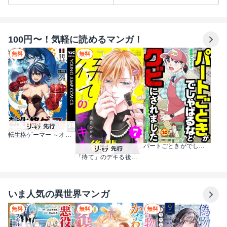
100円〜！気軽に読めるマンガ！
無料
無料
転生格ゲーマー ～オジでも勝てる異世界攻略～ 分冊版
パートごときがでしゃばるなとクビにされました～このスーパー、私達で回してましたが大丈夫ですか？～【単話】
「待て」のデキる後輩くん【マイクロ】
いま人気の異世界マンガ
無料
無料
無料