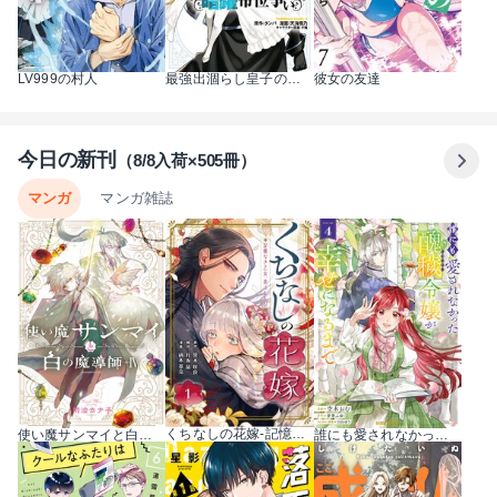
LV999の村人
最強出涸らし皇子の暗躍帝位争い
彼女の友達
今日の新刊
（8/8入荷×505冊）
マンガ
マンガ雑誌
くちなしの花嫁-記憶なき乙女、恋ふたたび- 1巻
使い魔サンマイと白の魔導師 4巻
誰にも愛されなかった醜穢令嬢が幸せになるまで 4巻