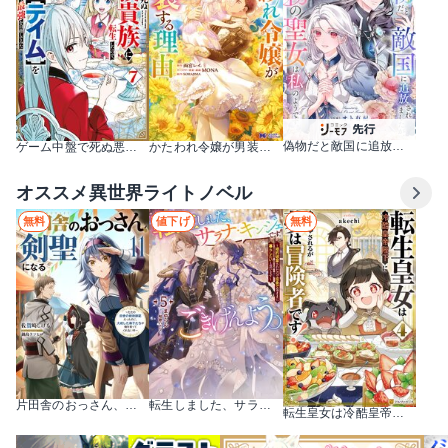
偽物だと敵国に追放されましたが、どうやら本物の聖女は私のようです。
ゲーム中盤で死ぬ悪役貴族に転生したので、外れスキル【テイム】を駆使して最強を目指してみた
かたわれ令嬢が男装する理由（コミック）
オススメ異世界ライトノベル
無料
値下げ
無料
片田舎のおっさん、剣聖になる ～ただの田舎の剣術師範だったのに、大成した弟子たちが俺を放ってくれない件～
転生しました、サラナ・キンジェです。ごきげんよう。
転生皇女は冷酷皇帝陛下に溺愛されるが夢は冒険者です！