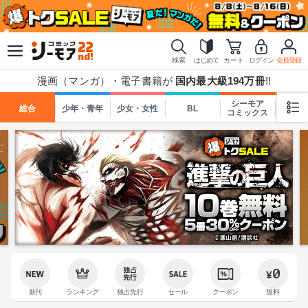
検索
はじめて
カート
ログイン
会員登録
漫画（マンガ）・電子書籍が
国内最大級194万冊
!!
シーモア
総合
少年・青年
少女・女性
BL
TL
コミックス
新刊
ランキング
独占先行
セール
クーポン
無料