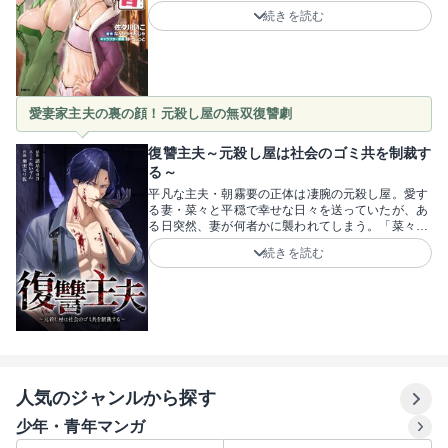
ってモンスターを退治する、ドタバタな生活をスタ
続きを読む
ートさせます！「勇者ジョブなんて使ってたら絶対
厄介ごとに巻き込まれるから、なるべく使わな
い！」と、ひたすら自由な第二の人生を満喫しよう
とする、トーイのブレない姿勢が面白い！中身は男
なのに外見は可愛い女の子というギャップも、無自
覚に周囲を惹きつけてしまう魅力かもしれません。
愛妻家主夫の裏の顔！元殺し屋の無双復讐劇
凶悪なクラスメイトから離れ、圧倒的な力でダンジ
ョン踏破をこっそりこなしつつ、気ままに異世界を
楽しむ痛快ファンタジーです！原作・なんじゃもん
復讐主夫～元殺し屋は社会のゴミ共を制裁す
じゃ先生、キャラクター原案・ゆーにっと先生、漫
る～
画・佐々川いこ先生。最強スキルを隠して自由を謳
平凡な主夫・朝霧要の正体は凄腕の元殺し屋。愛す
歌する、可愛い勇者のドタバタな日常から目が離せ
る妻・菜々と平穏で幸せな日々を送っていたが、あ
ない！
る日突然、妻が何者かに襲われてしまう。「菜々を
傷つけた罪はこの手で償わせる」――彼は復讐を誓
続きを読む
い、再び銃を取る！「見つかったんだ、生きる意味
が」――殺し屋から足を洗い、平凡な主夫になった
朝霧要。愛する妻との幸せな日常が理不尽に壊され
た瞬間、優しかった夫が冷酷な処刑人へと変貌する
姿にゾクゾクします！「妻を傷つけた社会のゴミ共
は絶対に許さない」――愛ゆえの怒りと、圧倒的な
スキルで悪党たちを容赦なく制裁していく大迫力の
ガンアクション。痛快な復讐劇の幕開けです！原
作・諸星モヨヨ先生、ネーム・れいゔん先生、作
人気のジャンルから探す
画・瀬田セリ仮先生。最狂の愛妻家によるバイオレ
ンス・アクション！愛と怒りの無双制裁劇を、本編
少年・青年マンガ
で！