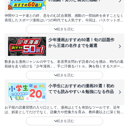
仲間やコーチ達との絆、息をのむ試合展開、感動の一部始終を余すことなく
表現したスポーツ漫画はいつの時代でも人気です。今回は、バスケットボー
ル、サッカー、野球などの人気の王道スポーツ漫画だけでなく、フィギアス
続きを読む
ケートやダンス、自転車、陸上といったマイナーなスポーツ漫画まで60作品
を厳選してお届けします！スポーツ漫画が好きな方はもちろん、「試しに読
んでみたい」と思っている方や女性にも楽しめる作品が目白押しです。
少年漫画おすすめ50選！旬の話題作
から王道の名作までを厳選
数多ある漫画ジャンルの中でも、老若男女問わず読者の心を掴み、時代の最
前線を走り続ける「少年漫画」。手に汗握るバトル、胸を熱くするスポー
ツ、そしてSNSで爆発的な話題を呼ぶ最新作まで、その魅力は尽きることが
続きを読む
ありません。今回は、2026年にさらなる飛躍が期待される注目作から、世
代を超えて愛され続ける不朽の名作まで、おすすめの50作品を厳選しまし
た。あなたの日常に彩りと刺激をくれる、最高の一冊をここから見つけてく
小学生におすすめの漫画20選！初め
ださい。
てでも読みやすい＆勉強になる作品
お子様の読書習慣の入り口として、漫画はとても有効なツールです。近年
は、娯楽としてだけでなく、語彙力や想像力を育み、教科書以上に深く知識
を学べる作品も増えています。しかし、「何から読ませればいい？」「内容
続きを読む
が難しくないかな？」と悩む親御さんも多いはず。そこで今回は、低学年か
ら楽しめる読みやすい作品や、学習の助けになる名作まで、小学生に今こそ