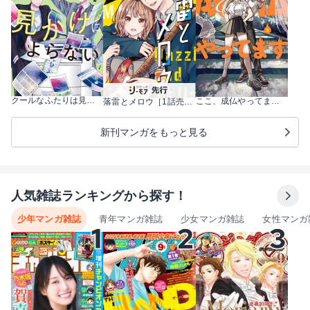
クールなふたりは見かけによらない 6巻
ここ、成仏やってます 2巻
落雷とメロウ［1話売り］ 1巻
新刊マンガをもっと見る
人気雑誌ランキングから探す！
少年マンガ雑誌
青年マンガ雑誌
少女マンガ雑誌
女性マンガ