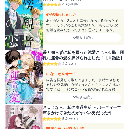
4.9
(249件)
心が洗われました
ありがとう。2人とも幸せになって良かったで
す。アリシアのことも大好きで、もっと3人の
お話を読みたかったように思います。もう、、
ありがとうございました。
続きを読む
番と知らずに私を買った純愛こじらせ騎士団
長に運命の愛を捧げられました！【単話版】
4.2
(21件)
になこせんせー！
広告を拝見して飛んできました！独特の哀愁あ
る絵や空気感に心がキュとなりキュンとなるの
ですよね…［になこ275名義で描かれた冷徹王
子〜］が特に好きです◎ エッティなシーン多
続きを読む
めですが気になった方はそちらもぜひ。
さようなら、私の冷遇生活 ～パーティーで
声をかけてきたのがヤバい男だった件
5.0
(704件)
華麗なテンポ良きお話