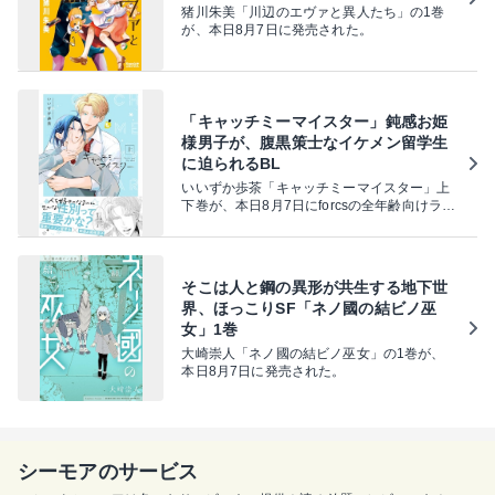
猪川朱美「川辺のエヴァと異人たち」の1巻
が、本日8月7日に発売された。
「キャッチミーマイスター」鈍感お姫
様男子が、腹黒策士なイケメン留学生
に迫られるBL
いいずか歩茶「キャッチミーマイスター」上
下巻が、本日8月7日にforcsの全年齢向けライ
トBLレーベル・レモロンから電子書籍で発売
された。
そこは人と鋼の異形が共生する地下世
界、ほっこりSF「ネノ國の結ビノ巫
女」1巻
大崎崇人「ネノ國の結ビノ巫女」の1巻が、
本日8月7日に発売された。
シーモアのサービス