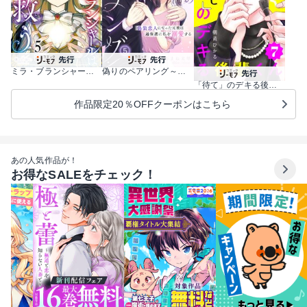
ミラ・ブランシャールは二度救う ～ある日、親友は別人になった～
偽りのペアリング～偽装恋人になった元彼は過保護に私を溺愛する～
「待て」のデキる後輩くん【マイクロ】
作品限定20％OFFクーポンはこちら
あの人気作品が！
お得なSALEをチェック！