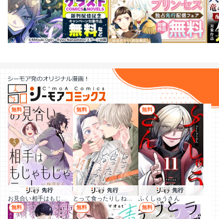
無料
無料
無料
お見合い相手はもじゃもじゃニート
とって食ったりしねぇから～元ヤンくんとの恋事情～
ふくしゅうさん
無料
無料
無料