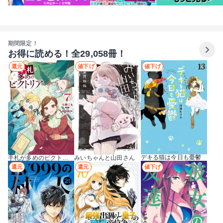
期間限定！
お得に読める！全29,058冊！
還元
値下げ
値下げ
デキる猫は今日も憂鬱
手札が多めのビクトリア
みいちゃんと山田さん
還元
還元
値下げ