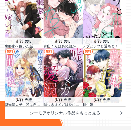
東郷家へ嫁いだ話
青山くんはあの顔がカワイイ
デブとラブと過ちと！
無料
無料
無料
堅物皇太子、私は自由を謳歌させていただきます！
嘘つきオメガは愛に溺れる
転生婚
シーモアオリジナル作品をもっと見る