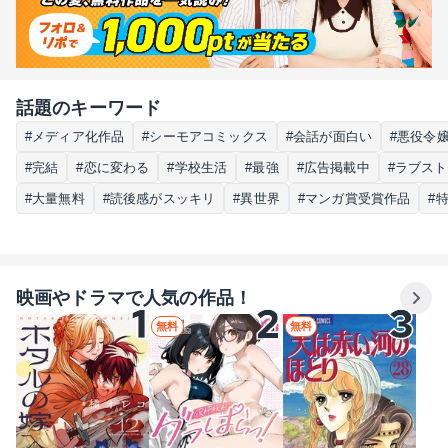
話題のキーワード
#メディア化作品
#シーモアコミックス
#会話が面白い
#悪役令
#完結
#恋に変わる
#学校生活
#最強
#広告掲載中
#ラブス
#大量無料
#読後感がスッキリ
#異世界
#マンガ賞受賞作品
#
映画やドラマで人気の作品！
無料
無料