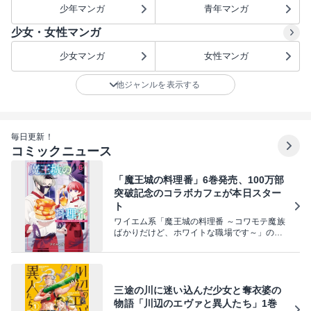
少年マンガ
青年マンガ
少女・女性マンガ
少女マンガ
女性マンガ
他ジャンルを表示する
毎日更新！
コミックニュース
「魔王城の料理番」6巻発売、100万部
突破記念のコラボカフェが本日スター
ト
ワイエム系「魔王城の料理番 ～コワモテ魔族
ばかりだけど、ホワイトな職場です～」の6
巻が、本日8月7日に発売された。また本日よ
り東京・日比谷OKUROJIでコラボカフェが
開催されている。
三途の川に迷い込んだ少女と奪衣婆の
物語「川辺のエヴァと異人たち」1巻