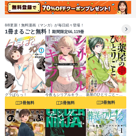
8/8更新！無料漫画（マンガ）が毎日続々登場！
1冊まるごと無料！
期間限定66,119冊
薬屋のひとりごと～猫猫の後宮謎解き手帳～
グラぱらっ！
今夜もシリアルキラーと待ち合わせ
3冊無料
3冊無料
1冊無料