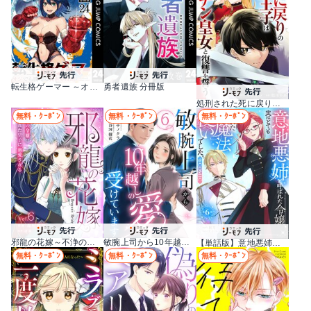
転生格ゲーマー ～オジでも勝てる異世界攻略～ 分冊版
勇者遺族 分冊版
処刑された死に戻りの第六王子は故国を捨て、隣国のギロチン皇女と復讐を誓う（分冊版）
無料・ｸｰﾎﾟﾝ
無料・ｸｰﾎﾟﾝ
無料・ｸｰﾎﾟﾝ
邪龍の花嫁～不浄の令嬢は呪われた皇子に溺愛される～
敏腕上司から10年越しの愛を受けています
【単話版】意地悪姉と呼ばれた令嬢、実はとても優れた魔法使いでした。@COMIC
無料・ｸｰﾎﾟﾝ
無料・ｸｰﾎﾟﾝ
無料・ｸｰﾎﾟﾝ