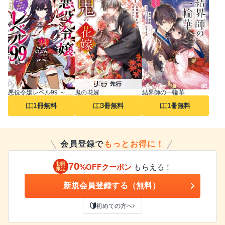
悪役令嬢レベル99 ～私は裏ボスですが魔王ではありません～
鬼の花嫁
結界師の一輪華
1冊無料
3冊無料
1冊無料
会員登録で
もっとお得に！
70
初回
%OFFクーポン
もらえる！
限定
新規会員登録する（無料）
初めての方へ