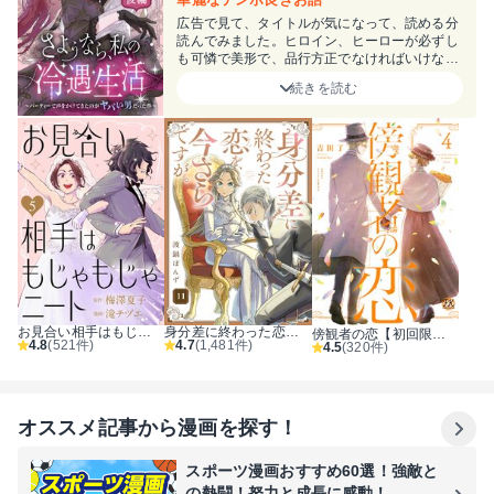
広告で見て、タイトルが気になって、読める分
読んでみました。ヒロイン、ヒーローが必ずし
も可憐で美形で、品行方正でなければいけない
訳ではないけど、どちらも芯のある歪みをお持
続きを読む
ちで、表情豊かで、息の合った掛け合いが面白
くて、トントンとお話も進んでゆく。コレはお
試しじゃ足らずに買っちゃうやつですよ。
お見合い相手はもじゃもじゃニート
身分差に終わった恋を、今さらですが。
傍観者の恋【初回限定ペーパー付】【電子限定特典付】
4.8
(521件)
4.7
(1,481件)
4.5
(320件)
オススメ記事から漫画を探す！
スポーツ漫画おすすめ60選！強敵と
の熱闘！努力と成長に感動！