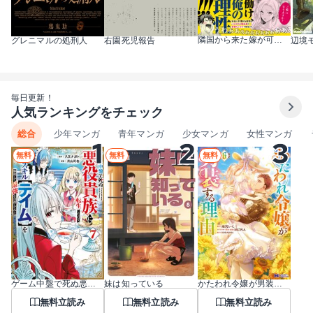
隣国から来た嫁が可愛すぎてどうしよう。（コミック）
グレニマルの処刑人
右園死児報告
毎日更新！
人気ランキングをチェック
総合
少年マンガ
青年マンガ
少女マンガ
女性マンガ
無料
無料
無料
ゲーム中盤で死ぬ悪役貴族に転生したので、外れスキル【テイム】を駆使して最強を目指してみた
妹は知っている
かたわれ令嬢が男装する理由（コミック）
無料立読み
無料立読み
無料立読み