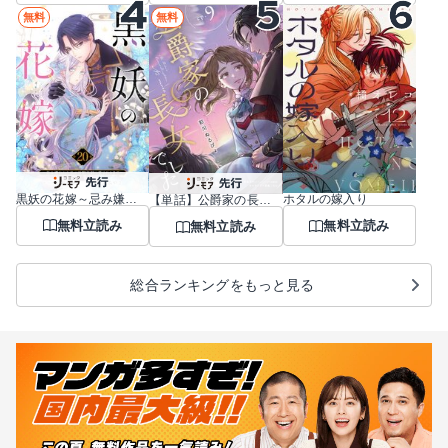
無料
無料
黒妖の花嫁～忌み嫌われた私が冷酷大尉に愛されるまで～
ホタルの嫁入り
【単話】公爵家の長女でした
無料立読み
無料立読み
無料立読み
総合ランキングをもっと見る