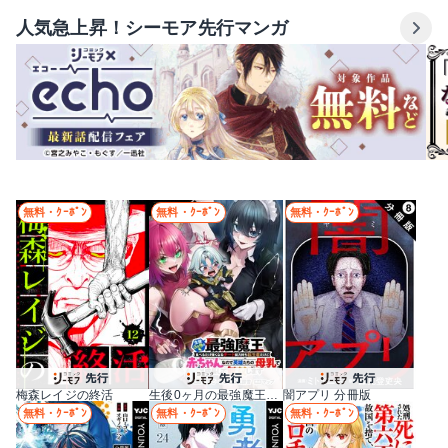
人気急上昇！シーモア先行マンガ
無料・ｸｰﾎﾟﾝ
無料・ｸｰﾎﾟﾝ
無料・ｸｰﾎﾟﾝ
梅森レイジの終活
生後0ヶ月の最強魔王 食べるだけ強くなるチート能力持ち転生者だけど赤ちゃんなので英雄たちの母乳で成長して無双します
闇アプリ 分冊版
無料・ｸｰﾎﾟﾝ
無料・ｸｰﾎﾟﾝ
無料・ｸｰﾎﾟﾝ