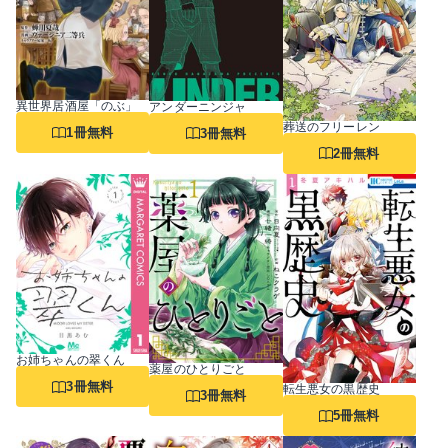
異世界居酒屋「のぶ」
アンダーニンジャ
葬送のフリーレン
1冊無料
3冊無料
2冊無料
お姉ちゃんの翠くん
薬屋のひとりごと
3冊無料
転生悪女の黒歴史
3冊無料
5冊無料