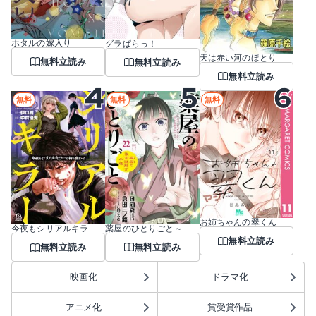
ホタルの嫁入り
グラぱらっ！
天は赤い河のほとり
無料立読み
無料立読み
無料立読み
無料
無料
無料
お姉ちゃんの翠くん
薬屋のひとりごと～猫猫の後宮謎解き手帳～
今夜もシリアルキラーと待ち合わせ
無料立読み
無料立読み
無料立読み
映画化
ドラマ化
アニメ化
賞受賞作品