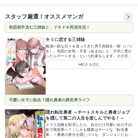
おすすめしたい20作品を厳選してご紹介します。
スタッフ厳選！オススメマンガ
初恋相手含む三姉妹と、ドキドキ同居生活！
キミに恋する三姉妹
勉強一筋な日々を送ってきた男子高校生・樹（いつ
き）。初恋の女性・天音（あまね）と「大学に受か
ったらデートする」という約束をします。その天音
と、彼女の姉妹である詩音（しおん）・萌音（も
続きを読む
ね）の3人と同居することになって……！？父を亡
くし、勉強する目的を見失っていた樹に、優しく声
をかけてくれた天音。そんな彼女に恋をした彼は、
「天音と再会してデートする」という約束を胸に、
再び勉強を頑張っていました。そんな折、天音を含
む三姉妹と一緒に暮らすことになる急展開が！天音
への一途な想いを貫きたい樹ですが、個性豊かで魅
可愛い女子に転生？隠れ勇者の異世界ライフ
力的な姉妹たちに囲まれ、平穏な日々を送れるはず
もなく……！？夢のようなハーレム同居ラブコメデ
ィです！saku先生が贈る青春同居ラブコメディ！一
隠れ転生勇者 ～チートスキルと勇者ジョブ
つ屋根の下、無防備な三姉妹に囲まれて起こるハプ
を隠して第二の人生を楽しんでやる！～
ニングの連続に、樹の理性と勉強への集中力はもつ
クラス召喚を拒否したら、自分だけ可愛い女の子の
のか！？必読！
姿で異世界へ？！しかも職業はチートな「転生勇
者」！勇者の身分を隠しつつも、ダンジョンにも潜