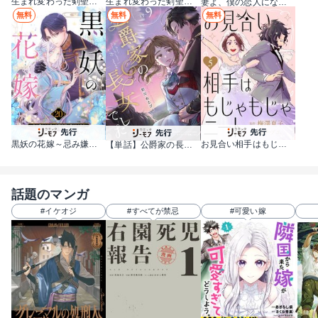
生まれ変わった剣聖、剣士が冷遇される魔術至上主義の学園で無双する
生まれ変わった剣聖、剣士が冷遇される魔術至上主義の学園で無双する【単行本版】
妻よ、僕の恋人になってくれませんか？
無料
無料
無料
黒妖の花嫁～忌み嫌われた私が冷酷大尉に愛されるまで～
お見合い相手はもじゃもじゃニート
【単話】公爵家の長女でした
話題のマンガ
#イケオジ
#すべてが禁忌
#可愛い嫁