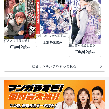
転生したら第七王子だったので、気ままに魔術を極めます
町人Ａは悪役令嬢をどうしても救いたい ～どぶと空と氷の姫君～
無料立読み
極と蕾～極道と恋を知らない人妻と～
無料立読み
無料立読み
総合ランキングをもっと見る