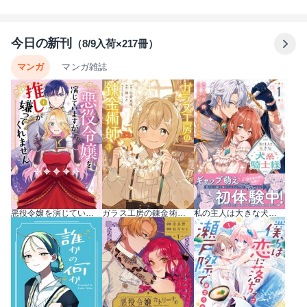
今日の新刊
（8/9入荷×217冊）
マンガ
マンガ雑誌
悪役令嬢を演じていますが推しが嫌ってくれません【単行本版】 1巻
ガラス工房の錬金術師 3巻
私の主人は大きな犬系騎士様（コミック） 1巻