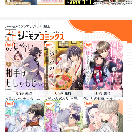
無料
無料
無料
お見合い相手はもじゃもじゃニート
つがいの嫁入り ～異形の巫女は朱雀の当主に愛される～
代わりの花嫁 ～愛する人と、姉の代わりに結婚します～
無料
無料
無料