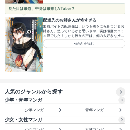
妻家のハーデスなど、読めば推し神様が見つかるは
見た目は最恐、中身は最推しVTuber？
ず。神話を詳しく知らなくても120%楽しめちゃう
極上のコメディです！『落ちぶれゼウスと奴隷の
子』の尾羊英先生が贈る、SNSでも大人気のコメデ
配達先のお姉さんが怖すぎる
ィ！単行本だけの描きおろし漫画も、たっぷり25ペ
出前バイトの配達先は、いつも俺をにらみつけるお
ージ収録。愉快でカオスな神々の宴に参加しよう！
姉さん。怒っているかと思いきや、実は極度のコミ
ュ障でした！しかも彼女の声は、俺の大好きな推し
VTuberとそっくりで……？見た目と中身のギャッ
続きを読む
プが炸裂するラブコメ開幕です！「ミジンコでごめ
んなさい…」――いかついルックスなのに中身は極
度の人見知りで、実はVTuberというギャップあり
まくりのお姉さんが可愛過ぎます！！距離感がバグ
っていたり、「課金するから話し相手になって」と
お願いしたりする彼女にツッコミ必至！トラウマを
抱えながらも一生懸命な彼女と、力になりたいと寄
り添う配達員の青年。不器用な2人のやり取りが尊
い作品です！作者は頼間リヨ先生。不器用な2人が
織りなす、尊さ満点の青春ラブコメディ！読めばき
人気のジャンルから探す
っと、お姉さんを応援したくなるはず！
少年・青年マンガ
少年マンガ
青年マンガ
少女・女性マンガ
少女マンガ
女性マンガ