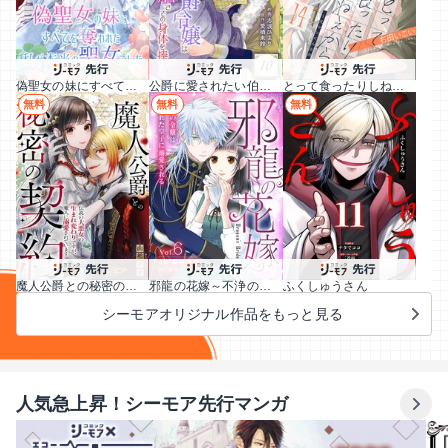
偽聖女の妹にすべてを奪われた私が本当の聖女でした
公爵に愛されたい伯爵令嬢は偽りの婚姻でその身体を捧げる
とって食ったりしねぇから～元ヤンくんとの恋事情～
無料
無料
無料
魔人公爵との秘密の契約～伝説の大悪女の生まれ変わりですが、魔人に溺愛されています～
邪龍の花嫁～不浄の令嬢は呪われた皇子に溺愛される～
ふくしゅうさん
シーモアオリジナル作品をもっと見る
人気急上昇！シーモア先行マンガ