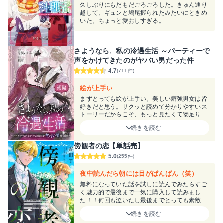
久しぶりにもだもだごろごろした。きゅん通り
越して、ギュンと鳩尾握られたみたいにときめ
いた。ちょっと愛おしすぎる。
さようなら、私の冷遇生活 ～パーティーで
声をかけてきたのがヤバい男だった件
4.7
(711件)
絵が上手い
まずとっても絵が上手い。美しい癖強男女は皆
好きだと思う。サクッと読めて分かりやすいス
トーリーだからこそ、もっと見たくて物足りな
さを感じてしまいました。２人の結婚生活の続
続きを読む
きが見たい!!!
傍観者の恋【単話売】
5.0
(255件)
夜中読んだら朝には目がぱんぱん（笑）
無料になっていた話を試しに読んでみたらすご
く魅力的で最後まで一気に購入して読みまし
た！！何回も泣いたし最後までとっても素敵な
作品でした！出会えてよかった！
続きを読む