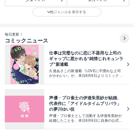
他ジャンルを表示する
毎日更新！
コミックニュース
仕事は完璧なのに恋に不器用な上司の
ギャップに惹かれる“純情じれキュンラ
ブ”新連載
久遊あさこの新連載「LOVEに不慣れな上司
がかわいい」が、本日8月8日よりコミックシ
ーモアで先行配信されている。
声優・プロ雀士の伊達朱里紗が結婚、
代表作に「アイドルタイムプリパラ」
の夢川ゆい役
声優・プロ雀士として活動する伊達朱里紗が
結婚したことを、本日8月8日に自身の公式X
アカウント（@_datex_）で発表した。