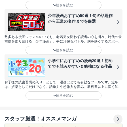
ル、サッカー、野球などの人気の王道スポーツ漫画だけでなく、フィギアス
続きを読む
ケートやダンス、自転車、陸上といったマイナーなスポーツ漫画まで60作品
を厳選してお届けします！スポーツ漫画が好きな方はもちろん、「試しに読
んでみたい」と思っている方や女性にも楽しめる作品が目白押しです。
少年漫画おすすめ50選！旬の話題作
から王道の名作までを厳選
数多ある漫画ジャンルの中でも、老若男女問わず読者の心を掴み、時代の最
前線を走り続ける「少年漫画」。手に汗握るバトル、胸を熱くするスポー
ツ、そしてSNSで爆発的な話題を呼ぶ最新作まで、その魅力は尽きることが
続きを読む
ありません。今回は、2026年にさらなる飛躍が期待される注目作から、世
代を超えて愛され続ける不朽の名作まで、おすすめの50作品を厳選しまし
た。あなたの日常に彩りと刺激をくれる、最高の一冊をここから見つけてく
小学生におすすめの漫画20選！初め
ださい。
てでも読みやすい＆勉強になる作品
お子様の読書習慣の入り口として、漫画はとても有効なツールです。近年
は、娯楽としてだけでなく、語彙力や想像力を育み、教科書以上に深く知識
を学べる作品も増えています。しかし、「何から読ませればいい？」「内容
続きを読む
が難しくないかな？」と悩む親御さんも多いはず。そこで今回は、低学年か
ら楽しめる読みやすい作品や、学習の助けになる名作まで、小学生に今こそ
おすすめしたい20作品を厳選してご紹介します。
スタッフ厳選！オススメマンガ