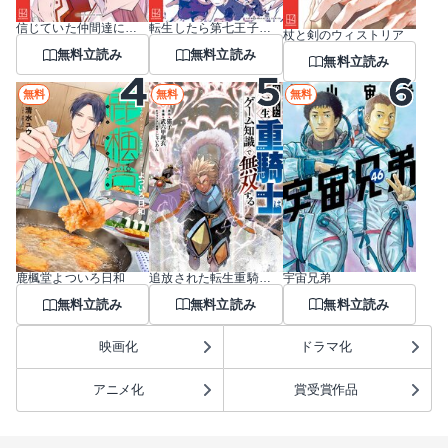
信じていた仲間達にダンジョン奥地で殺されかけたがギフト『無限ガチャ』でレベル9999の仲間達を手に入れて元パーティーメンバーと世界に復讐＆『ざまぁ！』します！
転生したら第七王子だったので、気ままに魔術を極めます
杖と剣のウィストリア
無料立読み
無料立読み
無料立読み
無料
無料
無料
追放された転生重騎士はゲーム知識で無双する
宇宙兄弟
鹿楓堂よついろ日和
無料立読み
無料立読み
無料立読み
映画化
ドラマ化
アニメ化
賞受賞作品