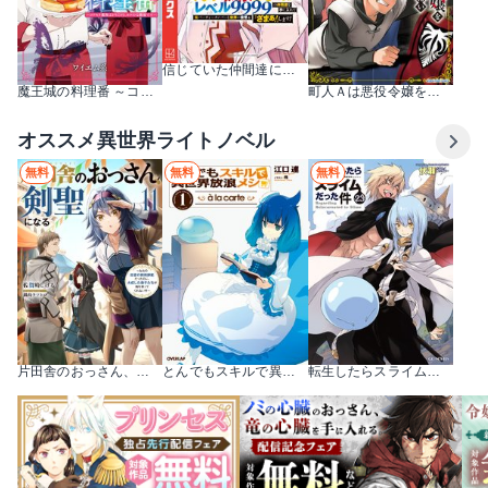
信じていた仲間達にダンジョン奥地で殺されかけたがギフト『無限ガチャ』でレベル9999の仲間達を手に入れて元パーティーメンバーと世界に復讐＆『ざまぁ！』します！
魔王城の料理番 ～コワモテ魔族ばかりだけど、ホワイトな職場です～
町人Ａは悪役令嬢をどうしても救いたい ～どぶと空と氷の姫君～
オススメ異世界ライトノベル
無料
無料
無料
片田舎のおっさん、剣聖になる ～ただの田舎の剣術師範だったのに、大成した弟子たちが俺を放ってくれない件～
とんでもスキルで異世界放浪メシ
転生したらスライムだった件