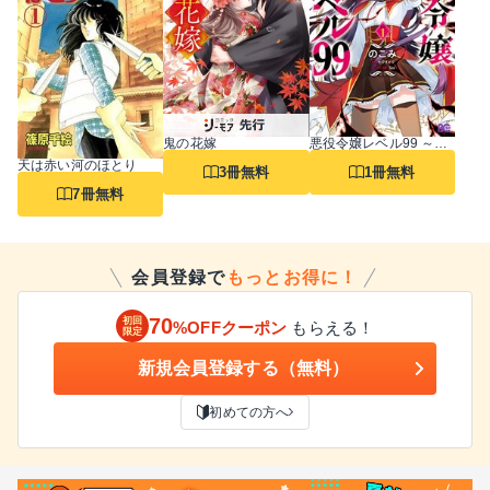
鬼の花嫁
悪役令嬢レベル99 ～私は裏ボスですが魔王ではありません～
天は赤い河のほとり
3冊無料
1冊無料
7冊無料
会員登録で
もっとお得に！
70
初回
%OFFクーポン
もらえる！
限定
新規会員登録する（無料）
初めての方へ