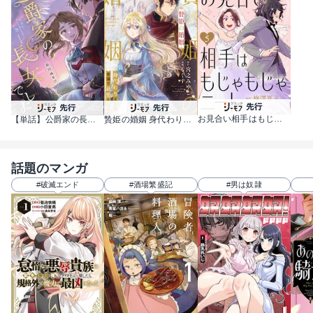
お見合い相手はもじゃもじゃニート
【単話】公爵家の長女でした
贄姫の婚姻 身代わり王女は帝国で最愛となる
話題のマンガ
#破滅エンド
#酒場繁盛記
#男は奴隷