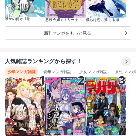
誰かの何か 1巻
悪役令嬢カトリーナの断罪美学 1巻
僕らは恋に落ちる瀬戸際で 1巻
新刊マンガをもっと見る
人気雑誌ランキングから探す！
少年マンガ雑誌
青年マンガ雑誌
少女マンガ雑誌
女性マンガ