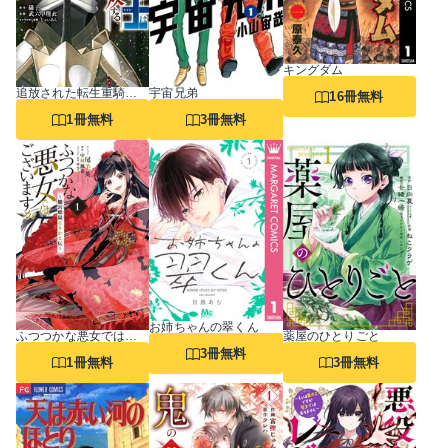
キングダム
追放された転生重騎士はゲーム知識で無双する
宇宙兄弟
16冊無料
1冊無料
3冊無料
お姉ちゃんの翠くん
ふつつかな悪女ではございますが ～雛宮蝶鼠とりかえ伝～
薬屋のひとりごと
3冊無料
1冊無料
3冊無料