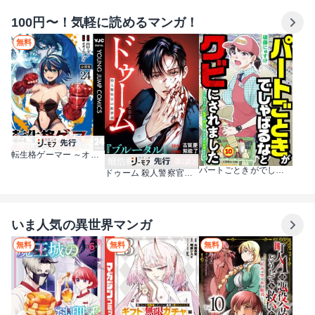
100円〜！気軽に読めるマンガ！
無料
転生格ゲーマー ～オジでも勝てる異世界攻略～ 分冊版
パートごときがでしゃばるなとクビにされました～このスーパー、私達で回してましたが大丈夫ですか？～【単話】
ドゥーム 殺人警察官の断罪録 分冊版
いま人気の異世界マンガ
無料
無料
無料