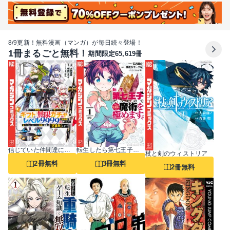
8/9更新！無料漫画（マンガ）が毎日続々登場！
1冊まるごと無料！
期間限定65,619冊
信じていた仲間達にダンジョン奥地で殺されかけたがギフト『無限ガチャ』でレベル9999の仲間達を手に入れて元パーティーメンバーと世界に復讐＆『ざまぁ！』します！
転生したら第七王子だったので、気ままに魔術を極めます
杖と剣のウィストリア
2冊無料
3冊無料
2冊無料