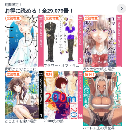
期間限定！
お得に読める！全29,079冊！
立読増量
立読増量
立読増量
フラワー・オブ・ライフ
夜明けまではここにいて
鳴かぬ蛍の眠る場所
立読増量
無料
値下げ
どこよりも遠い場所にいる君へ
200m先の熱
ハーレム王の異世界プレス漫遊記 ～最強無双のおじさんはあらゆる種族を嫁にする～（コミック）