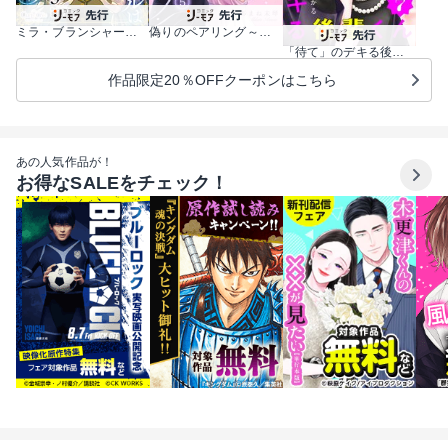
ミラ・ブランシャールは二度救う ～ある日、親友は別人になった～
偽りのペアリング～偽装恋人になった元彼は過保護に私を溺愛する～
「待て」のデキる後輩くん【マイクロ】
作品限定20％OFFクーポンはこちら
あの人気作品が！
お得なSALEをチェック！