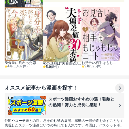
身分差に終わった恋を、今さらですが。
お見合い相手はもじゃもじゃニート
私の旦那は“夫偏差値30未満”
4.8
(1,487件)
5.0
(525件)
5.0
(8件)
オススメ記事から漫画を探す！
スポーツ漫画おすすめ60選！強敵と
の熱闘！努力と成長に感動！
仲間やコーチ達との絆、息をのむ試合展開、感動の一部始終を余すことなく
表現したスポーツ漫画はいつの時代でも人気です。今回は、バスケットボー