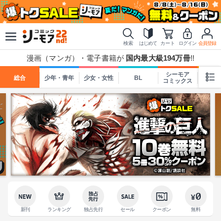
検索
はじめて
カート
ログイン
会員登録
漫画（マンガ）・電子書籍が
国内最大級194万冊
!!
シーモア
総合
少年・青年
少女・女性
BL
TL
コミックス
新刊
ランキング
独占先行
セール
クーポン
無料