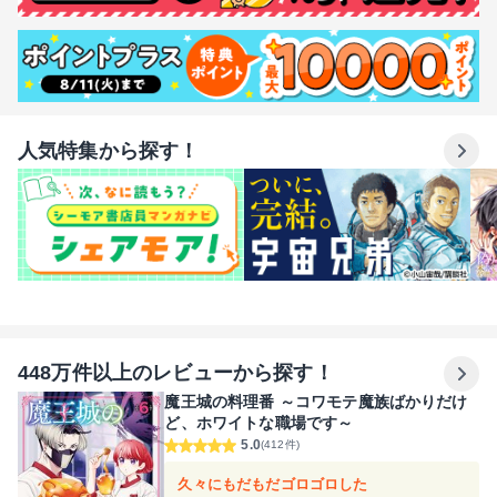
人気特集から探す！
448万件以上のレビューから探す！
魔王城の料理番 ～コワモテ魔族ばかりだけ
ど、ホワイトな職場です～
5.0
(412件)
久々にもだもだゴロゴロした