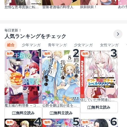
奴奴奴奴！
あの
怠惰な悪辱貴族に転生した俺、シナリオをぶっ壊したら規格外の魔力で最凶になった
冒険者酒場の料理人
毎日更新！
人気ランキングをチェック
総合
少年マンガ
青年マンガ
少女マンガ
女性マンガ
無料
無料
無料
信じていた仲間達にダンジョン奥地で殺されかけたがギフト『無限ガチャ』でレベル9999の仲間達を手に入れて元パーティーメンバーと世界に復讐＆『ざまぁ！』します！
魔王城の料理番 ～コワモテ魔族ばかりだけど、ホワイトな職場です～
公爵令嬢は我が道を場当たり的に行く
無料立読み
無料立読み
無料立読み
無料
無料
無料