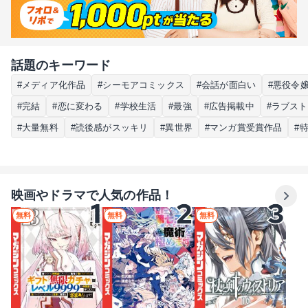
話題のキーワード
#メディア化作品
#シーモアコミックス
#会話が面白い
#悪役令
#完結
#恋に変わる
#学校生活
#最強
#広告掲載中
#ラブス
#大量無料
#読後感がスッキリ
#異世界
#マンガ賞受賞作品
#
映画やドラマで人気の作品！
無料
無料
無料