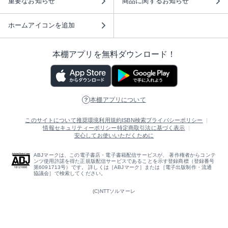
重要なお知らせ
商品に関するお知らせ
ホームアイコンを追加
本棚アプリを無料ダウンロード！
本棚アプリについて
このサイトについて
推奨環境
利用規約
ISBN検索
プライバシーポリシー
情報セキュリティーポリシー
特定商取引法に基づく表示
安心してお使いいただくために
ABJマークは、この電子書店・電子書籍配信サービスが、 著作権者からコンテ
ンツ使用許諾を得た正規版配信サービスであることを示す登録商標（登録番号
第6091713号）です。 詳しくは［ABJマーク］または［電子出版制作・流通
協議会］で検索してください。
(C)NTTソルマーレ