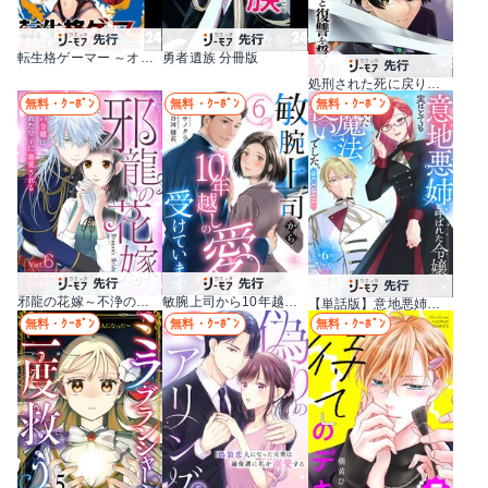
転生格ゲーマー ～オジでも勝てる異世界攻略～ 分冊版
勇者遺族 分冊版
処刑された死に戻りの第六王子は故国を捨て、隣国のギロチン皇女と復讐を誓う（分冊版）
無料・ｸｰﾎﾟﾝ
無料・ｸｰﾎﾟﾝ
無料・ｸｰﾎﾟﾝ
邪龍の花嫁～不浄の令嬢は呪われた皇子に溺愛される～
敏腕上司から10年越しの愛を受けています
【単話版】意地悪姉と呼ばれた令嬢、実はとても優れた魔法使いでした。@COMIC
無料・ｸｰﾎﾟﾝ
無料・ｸｰﾎﾟﾝ
無料・ｸｰﾎﾟﾝ