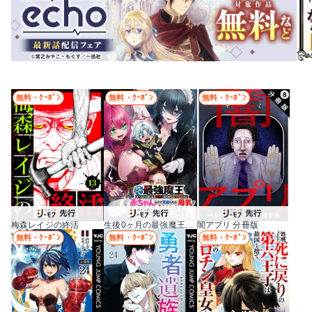
無料・ｸｰﾎﾟﾝ
無料・ｸｰﾎﾟﾝ
無料・ｸｰﾎﾟﾝ
梅森レイジの終活
生後0ヶ月の最強魔王 食べるだけ強くなるチート能力持ち転生者だけど赤ちゃんなので英雄たちの母乳で成長して無双します
闇アプリ 分冊版
無料・ｸｰﾎﾟﾝ
無料・ｸｰﾎﾟﾝ
無料・ｸｰﾎﾟﾝ