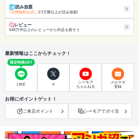
読み放題
7日間無料お試し!
23万冊以上が読み放題!
レビュー
448万件以上のレビューから作品を探そう
最新情報はここからチェック！
限定特典GET
シーモア
メルマガ
LINE
X
ちゃんねる
登録
お得にポイントゲット！
ご来店ポイント
シーモアでポイ活