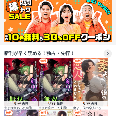
新刊が早く読める！独占・先行！
無料
無料
生まれ変わった剣聖、剣士が冷遇される魔術至上主義の学園で無双する【単行本版】
生まれ変わった剣聖、剣士が冷遇される魔術至上主義の学園で無双する
妻よ、僕の恋人になってくれませんか？
無料
無料
無料