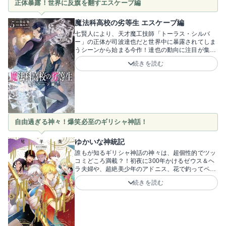
正体暴露！世界に反旗を翻すエスケープ編
魔法科高校の劣等生 エスケープ編
七賢人により、天才魔工技師「トーラス・シルバ
ー」の正体が司波達也だと世界中に暴露されてしま
うシーンから始まる今作！達也の動向に注目が集ま
る中、密かに進めていたプロジェクトを武器に、達
続きを読む
也は……！？隠し続けてきた天才魔工技師としての
素顔がついに晒され、世界は騒然！深雪たちの日常
までもが脅かされる事態に、ハラハラしてしまいま
す！しかし、巨大な国家や世界を裏で操る黒幕たち
からの重圧すらも跳ね返し、周到に準備した計画で
華麗に逆襲していく達也の力は圧倒的！絶対的な力
と知略で理不尽をねじ伏せる、彼ならではのスケー
自由過ぎる神々！爆笑必至のギリシャ神話！
ルアウトした反逆劇から目が離せません！原作・佐
島勤先生、キャラクターデザイン・石田可奈先生、
作画・柚木N’先生。世界に立ち向かう達也の圧倒的
ゆかいな神統記
な反撃劇！新章「エスケープ編」を、今すぐ体感せ
誰もが知るギリシャ神話の神々は、超個性的でツッ
よ！
コミどころ満載？！初夜に300年かけるゼウス＆ヘ
ラ夫婦や、超絶美少年のアドニス、花で釣ってペル
セポネをさらうハーデスなど、愉快な神様たちが大
続きを読む
暴れです！親族間で結婚が入り乱れていたり、たま
に相手なしで妊娠・出産したり、やりたい放題の
神々の、ぶっ飛んだ言動が面白い！神話の壮大なス
ケール感と、ゼウスたちの振り切れたテンション
に、ページをめくる手と笑いが止まりません！全知
全能の神ながら色々な女性と子を作るゼウスや、愛