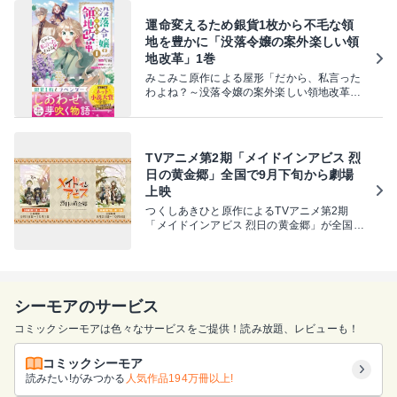
運命変えるため銀貨1枚から不毛な領
地を豊かに「没落令嬢の案外楽しい領
地改革」1巻
みこみこ原作による屋形「だから、私言った
わよね？～没落令嬢の案外楽しい領地改革
～」1巻が、本日8月8日に発売された。
TVアニメ第2期「メイドインアビス 烈
日の黄金郷」全国で9月下旬から劇場
上映
つくしあきひと原作によるTVアニメ第2期
「メイドインアビス 烈日の黄金郷」が全国で
劇場上映される。
シーモアのサービス
コミックシーモアは色々なサービスをご提供！読み放題、レビューも！
コミックシーモア
読みたい!がみつかる
人気作品194万冊以上!