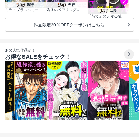
ミラ・ブランシャールは二度救う ～ある日、親友は別人になった～
偽りのペアリング～偽装恋人になった元彼は過保護に私を溺愛する～
「待て」のデキる後輩くん【マイクロ】
作品限定20％OFFクーポンはこちら
あの人気作品が！
お得なSALEをチェック！