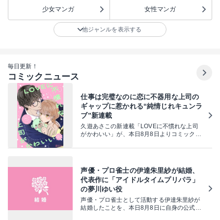
少女マンガ
女性マンガ
他ジャンルを表示する
毎日更新！
コミックニュース
仕事は完璧なのに恋に不器用な上司の
ギャップに惹かれる“純情じれキュンラ
ブ”新連載
久遊あさこの新連載「LOVEに不慣れな上司
がかわいい」が、本日8月8日よりコミックシ
ーモアで先行配信されている。
声優・プロ雀士の伊達朱里紗が結婚、
代表作に「アイドルタイムプリパラ」
の夢川ゆい役
声優・プロ雀士として活動する伊達朱里紗が
結婚したことを、本日8月8日に自身の公式X
アカウント（@_datex_）で発表した。