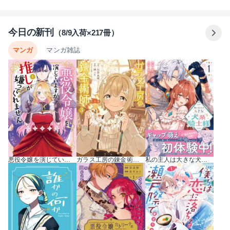
今日の新刊
（8/9入荷×217冊）
マンガ
マンガ雑誌
悪役令嬢を演じていますが推しが嫌ってくれません【単行本版】 1巻
ガラス工房の錬金術師 3巻
私の主人は大きな犬系騎士様（コミック） 1巻