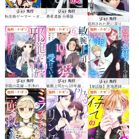
転生格ゲーマー ～オジでも勝てる異世界攻略～ 分冊版
勇者遺族 分冊版
処刑された死に戻りの第六王子は故国を捨て、隣国のギロチン皇女と復讐を誓う（分冊版）
無料・ｸｰﾎﾟﾝ
無料・ｸｰﾎﾟﾝ
無料・ｸｰﾎﾟﾝ
邪龍の花嫁～不浄の令嬢は呪われた皇子に溺愛される～
敏腕上司から10年越しの愛を受けています
【単話版】意地悪姉と呼ばれた令嬢、実はとても優れた魔法使いでした。@COMIC
無料・ｸｰﾎﾟﾝ
無料・ｸｰﾎﾟﾝ
無料・ｸｰﾎﾟﾝ