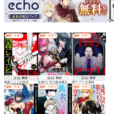
無料・ｸｰﾎﾟﾝ
無料・ｸｰﾎﾟﾝ
無料・ｸｰﾎﾟﾝ
梅森レイジの終活
生後0ヶ月の最強魔王 食べるだけ強くなるチート能力持ち転生者だけど赤ちゃんなので英雄たちの母乳で成長して無双します
闇アプリ 分冊版
無料・ｸｰﾎﾟﾝ
無料・ｸｰﾎﾟﾝ
無料・ｸｰﾎﾟﾝ