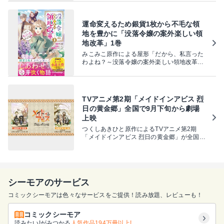
運命変えるため銀貨1枚から不毛な領
地を豊かに「没落令嬢の案外楽しい領
地改革」1巻
みこみこ原作による屋形「だから、私言った
わよね？～没落令嬢の案外楽しい領地改革
～」1巻が、本日8月8日に発売された。
TVアニメ第2期「メイドインアビス 烈
日の黄金郷」全国で9月下旬から劇場
上映
つくしあきひと原作によるTVアニメ第2期
「メイドインアビス 烈日の黄金郷」が全国で
劇場上映される。
シーモアのサービス
コミックシーモアは色々なサービスをご提供！読み放題、レビューも！
コミックシーモア
読みたい!がみつかる
人気作品194万冊以上!