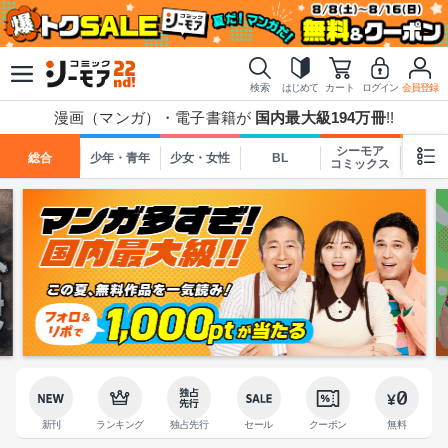
検索
はじめて
カート
ログイン
会員登録
漫画（マンガ）・電子書籍が
国内最大級194万冊
!!
シーモア
総合
少年・青年
少女・女性
BL
TL
コミックス
新刊
ランキング
独占先行
セール
クーポン
無料