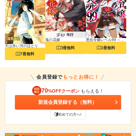
鬼の花嫁
悪役令嬢レベル99 ～私は裏ボスですが魔王ではありません～
天は赤い河のほとり
3冊無料
1冊無料
7冊無料
会員登録で
もっとお得に！
70
初回
%OFFクーポン
もらえる！
限定
新規会員登録する（無料）
初めての方へ