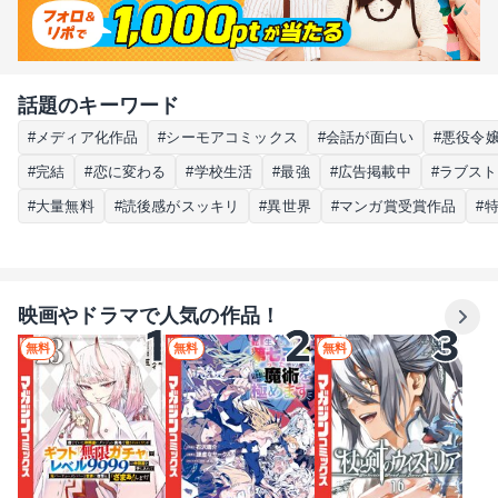
話題のキーワード
#メディア化作品
#シーモアコミックス
#会話が面白い
#悪役令
#完結
#恋に変わる
#学校生活
#最強
#広告掲載中
#ラブス
#大量無料
#読後感がスッキリ
#異世界
#マンガ賞受賞作品
#
映画やドラマで人気の作品！
無料
無料
無料