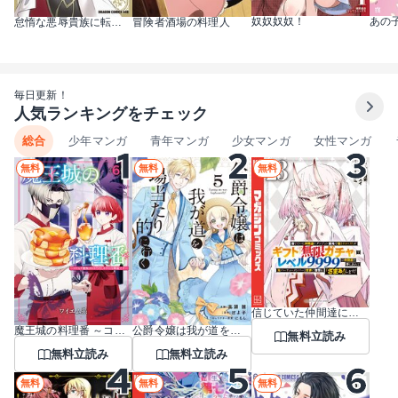
奴奴奴奴！
あの
怠惰な悪辱貴族に転生した俺、シナリオをぶっ壊したら規格外の魔力で最凶になった
冒険者酒場の料理人
毎日更新！
人気ランキングをチェック
総合
少年マンガ
青年マンガ
少女マンガ
女性マンガ
無料
無料
無料
信じていた仲間達にダンジョン奥地で殺されかけたがギフト『無限ガチャ』でレベル9999の仲間達を手に入れて元パーティーメンバーと世界に復讐＆『ざまぁ！』します！
魔王城の料理番 ～コワモテ魔族ばかりだけど、ホワイトな職場です～
公爵令嬢は我が道を場当たり的に行く
無料立読み
無料立読み
無料立読み
無料
無料
無料