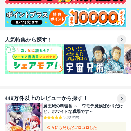
人気特集から探す！
448万件以上のレビューから探す！
魔王城の料理番 ～コワモテ魔族ばかりだけ
ど、ホワイトな職場です～
5.0
(412件)
久々にもだもだゴロゴロした