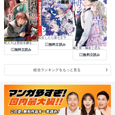
転生したら第七王子だったので、気ままに魔術を極めます
町人Ａは悪役令嬢をどうしても救いたい ～どぶと空と氷の姫君～
無料立読み
極と蕾～極道と恋を知らない人妻と～
無料立読み
無料立読み
総合ランキングをもっと見る