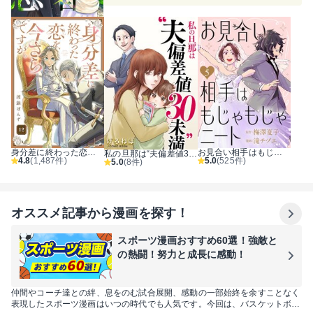
身分差に終わった恋を、今さらですが。
お見合い相手はもじゃもじゃニート
私の旦那は“夫偏差値30未満”
4.8
(1,487件)
5.0
(525件)
5.0
(8件)
オススメ記事から漫画を探す！
スポーツ漫画おすすめ60選！強敵と
の熱闘！努力と成長に感動！
仲間やコーチ達との絆、息をのむ試合展開、感動の一部始終を余すことなく
表現したスポーツ漫画はいつの時代でも人気です。今回は、バスケットボー