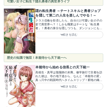
可愛い女子に転生？隠れ勇者の異世界ライフ
隠れ転生勇者 ～チートスキルと勇者ジョブ
を隠して第二の人生を楽しんでやる！～
クラス召喚を拒否したら、自分だけ可愛い女の子の
姿で異世界へ？！しかも職業はチートな「転生勇
者」！勇者の身分を隠しつつも、ダンジョンにも潜
ってモンスターを退治する、ドタバタな生活をスタ
続きを読む
ートさせます！「勇者ジョブなんて使ってたら絶対
厄介ごとに巻き込まれるから、なるべく使わな
い！」と、ひたすら自由な第二の人生を満喫しよう
とする、トーイのブレない姿勢が面白い！中身は男
なのに外見は可愛い女の子というギャップも、無自
覚に周囲を惹きつけてしまう魅力かもしれません。
歴史の知識で無双！本能寺から天下統一へ
凶悪なクラスメイトから離れ、圧倒的な力でダンジ
ョン踏破をこっそりこなしつつ、気ままに異世界を
楽しむ痛快ファンタジーです！原作・なんじゃもん
本能寺から始める信長との天下統一
じゃ先生、キャラクター原案・ゆーにっと先生、漫
高校生・真琴は陰陽師の末裔。修学旅行で京都を訪
画・佐々川いこ先生。最強スキルを隠して自由を謳
れた彼は、寺の地下道から、なんと「本能寺の変」
歌する、可愛い勇者のドタバタな日常から目が離せ
真っ只中の戦国時代へタイムスリップ！窮地の織田
ない！
信長を「妖封じ」の力で救い、歴史を変えてしま
続きを読む
い……？！「もしも本能寺の変で信長が生き延びた
ら？」という歴史ロマンを、現代の高校生が叶える
IFストーリー！教科書で学んだ歴史の知識が、戦国
の世で成り上がる武器に変わるカタルシスは爽快で
す！それに加えて、茶々や初、江といった女の子キ
ャラたちとのドタバタな日常コメディ要素も大きな