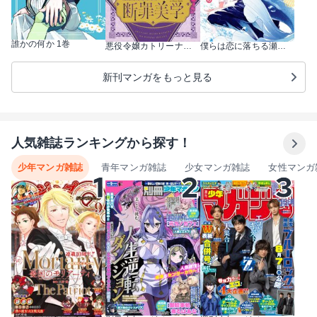
誰かの何か 1巻
悪役令嬢カトリーナの断罪美学 1巻
僕らは恋に落ちる瀬戸際で 1巻
新刊マンガをもっと見る
人気雑誌ランキングから探す！
少年マンガ雑誌
青年マンガ雑誌
少女マンガ雑誌
女性マンガ