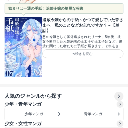
魅力！美少女たちに振り回される賑やかなシーンに
始まりは一通の手紙！追放令嬢の華麗な報復
思わず頬が緩みます。先の読めない新たな歴史の幕
開けに、ワクワクが止まらない物語です！原作・常
陸之介寛浩先生、キャラクターデザイン・茨乃先
追放令嬢からの手紙～かつて愛していた皆さ
生、作画・村橋リョウ先生。ぜひあなたが、歴史を
まへ 私のことなどお忘れですか？～【単
塗り替える成り上がり劇の目撃者になって！
話】
悪の令嬢として国外追放されたリーナ。5年後、彼
女を断罪した元婚約者の王太子や王太子妃など、追
放に関わった者たちに手紙が届きます。それをきっ
かけに、平穏だった彼らの日々は破滅へと転落し
続きを読む
て……？！追放から5年、リーナがかつて自分を貶
めた者たちへ宛てた一通の手紙。恨み言はなく、ま
るで断罪などなかったかのような丁寧な文面が逆に
不気味で、ゾクゾクします！怯えや怒りを抱きなが
ら彼女を探し始めた王太子たちが、知らず知らずの
うちに破滅の罠へと落ちていく「ざまぁ」展開！じ
わじわとターゲットを追い詰める鮮やかな復讐劇を
ぜひ堪能してください！原作・マチバリ先生、原作
イラストレーター・中條由良先生、漫画・田中てて
人気のジャンルから探す
て先生。裏切り者たちを追い詰める華麗な報復に、
ページをめくる手が止まらなくなるはず！
少年・青年マンガ
少年マンガ
青年マンガ
少女・女性マンガ