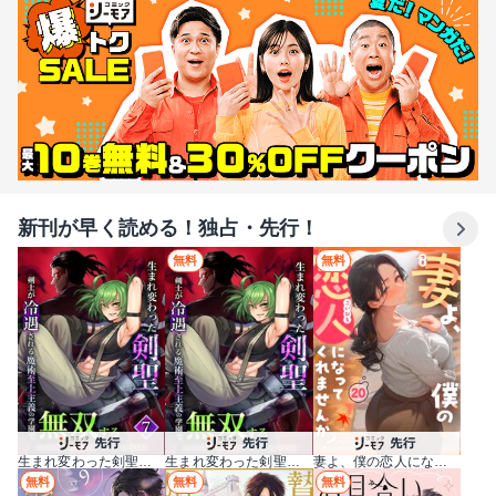
新刊が早く読める！独占・先行！
無料
無料
生まれ変わった剣聖、剣士が冷遇される魔術至上主義の学園で無双する【単行本版】
生まれ変わった剣聖、剣士が冷遇される魔術至上主義の学園で無双する
妻よ、僕の恋人になってくれませんか？
無料
無料
無料