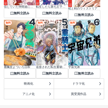
信じていた仲間達にダンジョン奥地で殺されかけたがギフト『無限ガチャ』でレベル9999の仲間達を手に入れて元パーティーメンバーと世界に復讐＆『ざまぁ！』します！
転生したら第七王子だったので、気ままに魔術を極めます
杖と剣のウィストリア
無料立読み
無料立読み
無料立読み
無料
無料
無料
追放された転生重騎士はゲーム知識で無双する
宇宙兄弟
鹿楓堂よついろ日和
無料立読み
無料立読み
無料立読み
映画化
ドラマ化
アニメ化
賞受賞作品