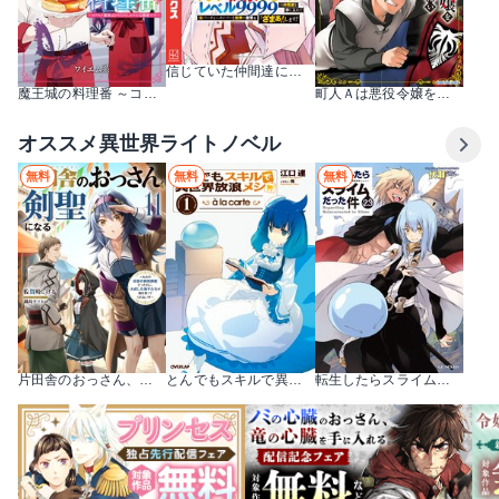
信じていた仲間達にダンジョン奥地で殺されかけたがギフト『無限ガチャ』でレベル9999の仲間達を手に入れて元パーティーメンバーと世界に復讐＆『ざまぁ！』します！
魔王城の料理番 ～コワモテ魔族ばかりだけど、ホワイトな職場です～
町人Ａは悪役令嬢をどうしても救いたい ～どぶと空と氷の姫君～
オススメ異世界ライトノベル
無料
無料
無料
片田舎のおっさん、剣聖になる ～ただの田舎の剣術師範だったのに、大成した弟子たちが俺を放ってくれない件～
とんでもスキルで異世界放浪メシ
転生したらスライムだった件