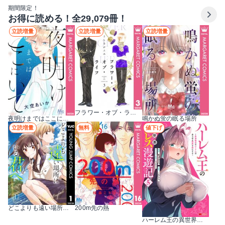
期間限定！
お得に読める！全29,079冊！
立読増量
立読増量
立読増量
フラワー・オブ・ライフ
夜明けまではここにいて
鳴かぬ蛍の眠る場所
立読増量
無料
値下げ
どこよりも遠い場所にいる君へ
200m先の熱
ハーレム王の異世界プレス漫遊記 ～最強無双のおじさんはあらゆる種族を嫁にする～（コミック）