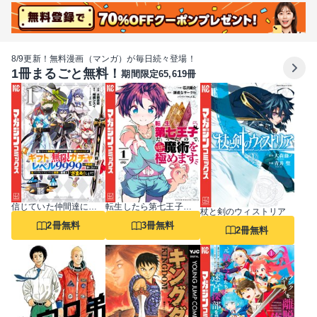
8/9更新！無料漫画（マンガ）が毎日続々登場！
1冊まるごと無料！
期間限定65,619冊
信じていた仲間達にダンジョン奥地で殺されかけたがギフト『無限ガチャ』でレベル9999の仲間達を手に入れて元パーティーメンバーと世界に復讐＆『ざまぁ！』します！
転生したら第七王子だったので、気ままに魔術を極めます
杖と剣のウィストリア
2冊無料
3冊無料
2冊無料