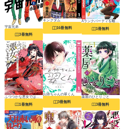
キングダム
Aランクパーティを離脱した俺は、元教え子たちと迷宮深部を目指す。
宇宙兄弟
16冊無料
1冊無料
3冊無料
お姉ちゃんの翠くん
ふつつかな悪女ではございますが ～雛宮蝶鼠とりかえ伝～
薬屋のひとりごと
3冊無料
1冊無料
3冊無料