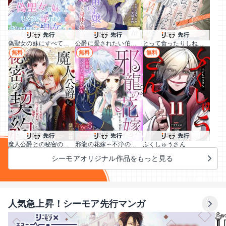
偽聖女の妹にすべてを奪われた私が本当の聖女でした
公爵に愛されたい伯爵令嬢は偽りの婚姻でその身体を捧げる
とって食ったりしねぇから～元ヤンくんとの恋事情～
無料
無料
無料
魔人公爵との秘密の契約～伝説の大悪女の生まれ変わりですが、魔人に溺愛されています～
邪龍の花嫁～不浄の令嬢は呪われた皇子に溺愛される～
ふくしゅうさん
シーモアオリジナル作品をもっと見る
人気急上昇！シーモア先行マンガ