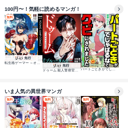
100円〜！気軽に読めるマンガ！
無料
転生格ゲーマー ～オジでも勝てる異世界攻略～ 分冊版
パートごときがでしゃばるなとクビにされました～このスーパー、私達で回してましたが大丈夫ですか？～【単話】
ドゥーム 殺人警察官の断罪録 分冊版
いま人気の異世界マンガ
無料
無料
無料