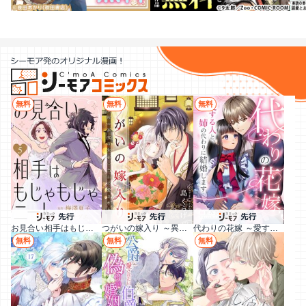
無料
無料
無料
お見合い相手はもじゃもじゃニート
つがいの嫁入り ～異形の巫女は朱雀の当主に愛される～
代わりの花嫁 ～愛する人と、姉の代わりに結婚します～
無料
無料
無料