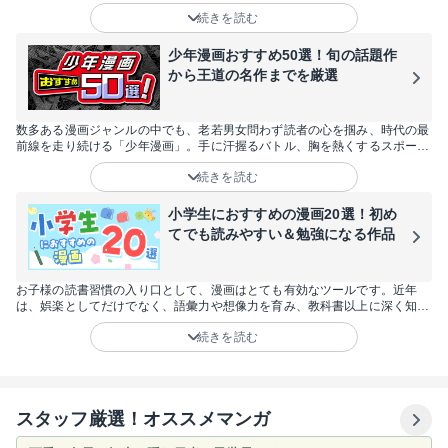
ル、サッカー、野球などの人気の王道スポーツ漫画だけでなく、フィギアス
続きを読む
ケートやダンス、自転車、陸上といったマイナーなスポーツ漫画まで60作品
を厳選してお届けします！スポーツ漫画が好きな方はもちろん、「試しに読
んでみたい」と思っている方や女性にも楽しめる作品が目白押しです。
少年漫画おすすめ50選！旬の話題作
から王道の名作までを厳選
数多ある漫画ジャンルの中でも、老若男女問わず読者の心を掴み、時代の最
前線を走り続ける「少年漫画」。手に汗握るバトル、胸を熱くするスポー
ツ、そしてSNSで爆発的な話題を呼ぶ最新作まで、その魅力は尽きることが
続きを読む
ありません。今回は、2026年にさらなる飛躍が期待される注目作から、世
代を超えて愛され続ける不朽の名作まで、おすすめの50作品を厳選しまし
た。あなたの日常に彩りと刺激をくれる、最高の一冊をここから見つけてく
小学生におすすめの漫画20選！初め
ださい。
てでも読みやすい＆勉強になる作品
お子様の読書習慣の入り口として、漫画はとても有効なツールです。近年
は、娯楽としてだけでなく、語彙力や想像力を育み、教科書以上に深く知識
を学べる作品も増えています。しかし、「何から読ませればいい？」「内容
続きを読む
が難しくないかな？」と悩む親御さんも多いはず。そこで今回は、低学年か
ら楽しめる読みやすい作品や、学習の助けになる名作まで、小学生に今こそ
おすすめしたい20作品を厳選してご紹介します。
スタッフ厳選！オススメマンガ