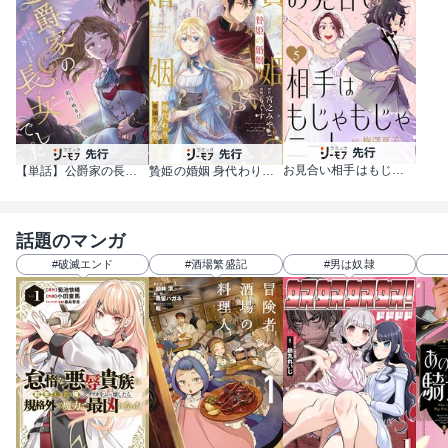
お見合い相手はもじゃもじゃニート
【単話】公爵家の長女でした
贄姫の婚姻 身代わり王女は帝国で最愛となる
話題のマンガ
#破滅エンド
#酒場繁盛記
#男は奴隷