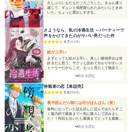
久しぶりにもだもだごろごろした。きゅん通り
越して、ギュンと鳩尾握られたみたいにときめ
いた。ちょっと愛おしすぎる。
さようなら、私の冷遇生活 ～パーティーで
声をかけてきたのがヤバい男だった件
4.7
(711件)
絵が上手い
まずとっても絵が上手い。美しい癖強男女は皆
好きだと思う。サクッと読めて分かりやすいス
トーリーだからこそ、もっと見たくて物足りな
さを感じてしまいました。２人の結婚生活の続
続きを読む
きが見たい!!!
傍観者の恋【単話売】
5.0
(255件)
夜中読んだら朝には目がぱんぱん（笑）
無料になっていた話を試しに読んでみたらすご
く魅力的で最後まで一気に購入して読みまし
た！！何回も泣いたし最後までとっても素敵な
作品でした！出会えてよかった！
続きを読む