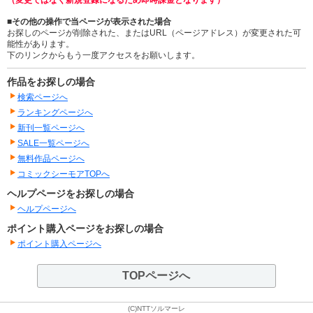
（変更ではなく新規登録になるため即時課金となります）
■その他の操作で当ページが表示された場合
お探しのページが削除された、またはURL（ページアドレス）が変更された可
能性があります。
下のリンクからもう一度アクセスをお願いします。
作品をお探しの場合
検索ページへ
ランキングページへ
新刊一覧ページへ
SALE一覧ページへ
無料作品ページへ
コミックシーモアTOPへ
ヘルプページをお探しの場合
ヘルプページへ
ポイント購入ページをお探しの場合
ポイント購入ページへ
TOPページへ
(C)NTTソルマーレ