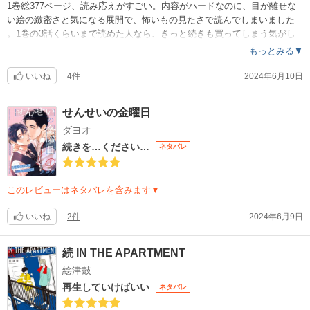
1巻総377ページ、読み応えがすごい。内容がハードなのに、目が離せな
い絵の緻密さと気になる展開で、怖いもの見たさで読んでしまいました
。1巻の3話くらいまで読めた人なら、きっと続きも買ってしまう気がし
ます。私も買う気です。大人の私でもなかなかの衝撃ですが、シーモア
もっとみる▼
スタッフさんのオススメコメントにある、エロティックサスペンスとい
う言葉に、あ、このまま読んでもいいんだ…と許されたような気持ちに
いいね
4件
2024年6月10日
勝手になりました。他の方のレビューもとても参考になってます。（7/12
追記）全巻読了。ラストの2冊は、建国と兄や、龍のベトナム時代、忍の
せんせいの金曜日
ローティーン時代の頃など、過去編といった感じ。すでに本編で触れら
ダヨオ
れたエピソードが詳しく読めるので凄い満足感でした。まとめる都合で
（？）重複してる話もいくつかありましたが、1冊が300・400ページを超
続きを…ください…
ネタバレ
えているので、これを最後まで読めたことのほうが嬉しさが勝った。こ
の後のお話は、もうないのでしょうか…ルビが潰れていて拡大しても読
み取れない部分が多く、それはとても残念でした。香港関連の単語が特
このレビューはネタバレを含みます▼
にわからず、もう雰囲気で読んでしまいました。
いいね
2件
2024年6月9日
続 IN THE APARTMENT
絵津鼓
再生していけばいい
ネタバレ