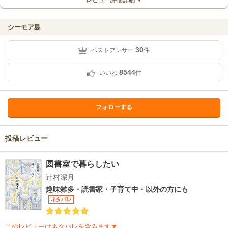
レビュー評価詳細 ▼
シーモア島
30
ベストアンサー
件
8544
いいね
件
フォローする
投稿レビュー
図書室で暮らしたい
辻村深月
趣味雑多・読書家・子育て中・以外の方にも
ネタバレ
このレビューはネタバレを含みます▼