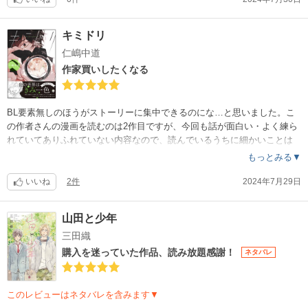
キミドリ
仁嶋中道
作家買いしたくなる
BL要素無しのほうがストーリーに集中できるのにな…と思いました。こ
の作者さんの漫画を読むのは2作目ですが、今回も話が面白い・よく練ら
れていてありふれていない内容なので、読んでいるうちに細かいことは
気にならなくなりました。家族を描くことがとても上手、好感を持って
もっとみる▼
います。（総221ページ・期間限定読み放題）
いいね
2件
2024年7月29日
山田と少年
三田織
購入を迷っていた作品、読み放題感謝！
ネタバレ
このレビューはネタバレを含みます▼