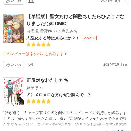
いいね
1件
2024年10月28日
【単話版】聖女だけど闇堕ちしたらひよこにな
りました!@COMIC
白樫楓/雪野ゆきの/麻先みち
人型化する時は来るのか？！
ネタバレ
このレビューはネタバレを含みます▼
いいね
5件
2024年10月8日
正反対なわたしたち
夏奈ほの
犬にメロメロな方はぜひ読んで…?
1話が短く、ギャップ有りの犬と飼い主のエピソードに気持ちが緩みます
！犬も可愛いが飼い主さん達も可愛い?恋愛がメインかと思って今まで読
んでなかったけど、コメディ色やや強で、続きも楽しめそうです?巻末の
作者さんのコメントを読んで納得♦犬を飼っている人も飼っていない人も