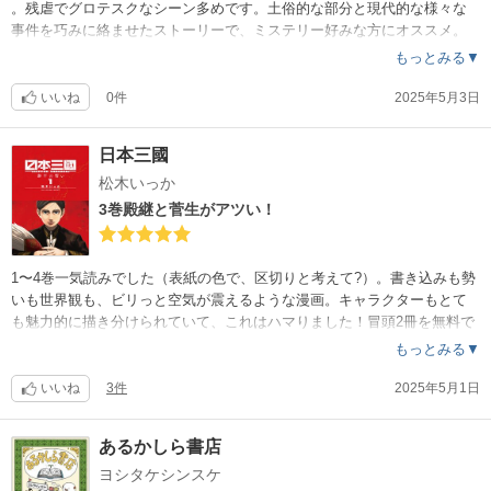
。残虐でグロテスクなシーン多めです。土俗的な部分と現代的な様々な
事件を巧みに絡ませたストーリーで、ミステリー好みな方にオススメ。
幼さが残る中学生達にハラハラさせられ、大満足の全4巻でした。
もっとみる▼
いいね
0件
2025年5月3日
日本三國
松木いっか
3巻殿継と菅生がアツい！
1〜4巻一気読みでした（表紙の色で、区切りと考えて?）。書き込みも勢
いも世界観も、ビリっと空気が震えるような漫画。キャラクターもとて
も魅力的に描き分けられていて、これはハマりました！冒頭2冊を無料で
読み、既刊一気買いしました。体調絶不調ですが、トリップさせてもら
もっとみる▼
いました！
いいね
3件
2025年5月1日
あるかしら書店
ヨシタケシンスケ