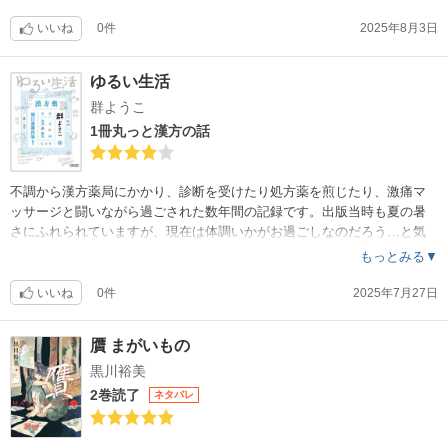
が家では重宝しそうです☺️リゾット、サブおかず、汁物のレシピも少し
載ってます。物価高や酷暑で厳しい毎日、外食を控えている家庭にオス
いいね
0件
2025年8月3日
スメ！(総130ページ、セール価格で購入)
ゆるい生活
群ようこ
1冊丸っと漢方の話
不調から漢方薬局にかかり、診断を受けたり処方薬を煎じたり、激痛マ
ッサージと闘いながら過ごされた数年間の記録です。出版当時も夏の暑
さにふれられていますが、現在は体調いかがお過ごしなのだろう…と気
になります。信頼関係や相性が大事とも思いました、保険がきかない漢
もっとみる▼
方、お世話になりたい気もありますが、難しさもありますね。日々の過
ごし方を、自分で、調整できるのが良薬。。。
いいね
0件
2025年7月27日
贋 まがいもの
黒川裕美
2巻読了
ネタバレ