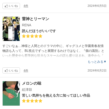
いいね
4件
2024年6月5日
雷神とリーマン
RENA
読んだほうがいいです
すごいなぁ…神様と人間とのドラマの中に、ギャグコメと学園青春友情
物語も入って、BL視点でずっと展開するわけではなく、『個の識別』と
いった歴史やら哲学的な壮大なスケールの話も盛り込まれ、途中から「
この作者さん天才…」の気持ちで一杯になったまま、楽しく癒され沁み
もっとみる▼
渡り、読後の満足感に驚いています。人気のある作品なので、なんとな
くのネタバレを忘れられないまま読み、泣くことなく読み終えたのです
いいね
4件
2024年6月2日
が、それでもハラハラドキドキしました。『雷ち』呼びや、マサシ達と
のワチャワチャがツボだし、チカちゃんのキャラクターも好きだし、大
メロンの味
村の家族の話、雷遊との食事シーンなど、好きが詰まっている作品でし
絵津鼓
た。1話ごとについているサブタイトルもとても良かったです、『信頼』
の話が印象深いです。再読するのが楽しみです！
苦しい気持ちを抱える方に知ってほしい作品