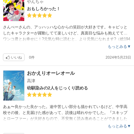
やんちゃ
おもしろかった！
さんぺーさんの、アッハッハな心からの笑顔が大好きです。キャピッと
したキャラクターが躍動してて楽しいけど、真面目な悩みも抱えてて…
ワンコ君とお幸せに！?元気な時に読むと、より元気になれます?（総194
ページ）
もっとみる▼
いいね
0件
2024年5月23日
おかえりオーレオール
高津
幼馴染みの2人をじっくり読める
あぁ〜良かった良かった。途中苦しい部分も描かれているけど、中学高
校その後、と見届けた感があって、読後は晴れやかでした。『スキップ
とローファー』が大好きなので、不安無く読み進めることができました
。BLにエロ描写を求めていない人にとてもオススメです。（総200ページ
もっとみる▼
）