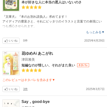
本が好きな人に本当の悪人はいないのさ
『文庫犬』『本のお別れ請負人』求めてます！
アイディアの豊富さと、それにピッタリのイラストと言葉での表現にい
つも感心させられます。
もっとみる▼
いいね
0件
2025年4月29日
花ゆめAi あこがれ
津田雅美
短編なのが惜しい、それがまた良い
ネタバレ
このレビューはネタバレを含みます▼
いいね
3件
2025年3月7日
Say，good-bye