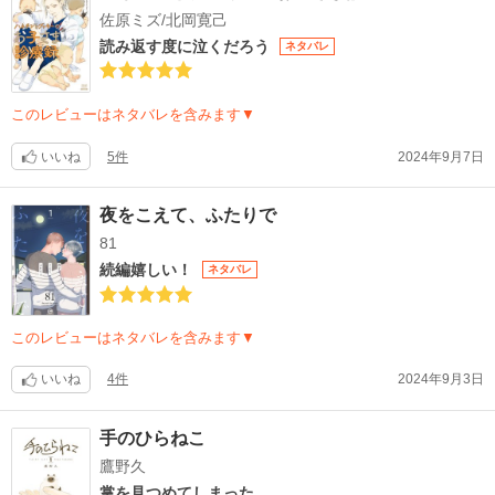
佐原ミズ/北岡寛己
読み返す度に泣くだろう
ネタバレ
このレビューはネタバレを含みます▼
いいね
5件
2024年9月7日
夜をこえて、ふたりで
81
続編嬉しい！
ネタバレ
このレビューはネタバレを含みます▼
いいね
4件
2024年9月3日
手のひらねこ
鷹野久
掌を見つめてしまった