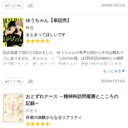
いいね
2件
2024年7月22日
ゆうちゃん【単話売】
蜂煮
まとまってほしいです
読み放題で1話だけ読みました、ゆうちゃんの奇声が頭から今日は離れそ
うにありません…キェェェ…！『うみのお城』は2回目読み始めたら細部
まで気になって、楽しめました。作者さんの、俊敏な動きを描くときの
ダッシュ線（？）がすごく好きです。強烈な1話目でした。今月末で作者
もっとみる▼
さんのタイトルが販売終了のようですが、また読めるようになるのでし
ょうか…読めないなら買うけど、販売終了のお知らせっていつも困惑し
いいね
3件
2024年7月19日
ます。←今後販売予定あるそうです（作者さんＸでお知らせ出していま
した?）2話目も凄かった…呼吸を忘れそうになるくらい惹き込まれた、
おとずれナース ～精神科訪問看護とこころの
まとまるまで待てない気がします?
記録～
のまり
作者の体験からなるリアリティ