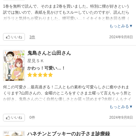
1巻を無料で読んで、そのまま2巻を買いました。特別に狸が好きという
訳では無いので、表紙を見かけてもスルーしていたのですが、読んだら
ガラリと気持ちが変わりました。狸可愛い…！イキイキと動き回る狸（
ときどき人間）達にすっかり魅了されました。1話ずつ楽しめて、アフタ
もっとみる▼
ーストーリーも続けて読める、満足度の高い作品です?カラーページも効
果的で良かったです！
いいね
3件
2024年9月8日
鬼島さんと山田さん
星見ＳＫ
かわっ！可愛い…！
何この可愛さ…最高過ぎる！二人ともの素朴な可愛らしさに癒やされま
くります?山田さんの、金曜のところをすぐさま土曜って言えちゃう所と
か好き。鬼島さんのごく自然な優しさとか延々読めます?水樹くんもナイ
スキャラ?
もっとみる▼
いいね
0件
2024年9月8日
ハネチンとブッキーのお子さま診療録