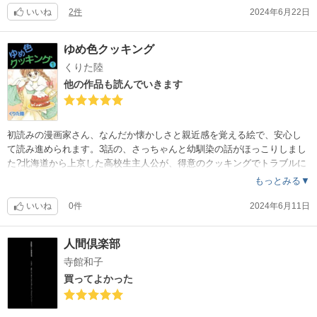
な話ばかりで、子供の時の親との関わり方も要因となっている話も多く
いいね
2件
2024年6月22日
。読んでて辛くなり、泣きそうな内容もありました。
ゆめ色クッキング
くりた陸
他の作品も読んでいきます
初読みの漫画家さん、なんだか懐かしさと親近感を覚える絵で、安心し
て読み進められます。3話の、さっちゃんと幼馴染の話がほっこりしまし
た?北海道から上京した高校生主人公が、得意のクッキングでトラブルに
向き合っていきます。ページ下等に時々作者様のクッキングコラムが載
もっとみる▼
っていて、それも楽しく、お友達の方（？）が描かれているお菓子やご
飯の絵も見応えあります?編集者南野さんとの可愛らしい恋愛模様も楽し
いいね
0件
2024年6月11日
みで、とっても気に入りました?
人間倶楽部
寺館和子
買ってよかった