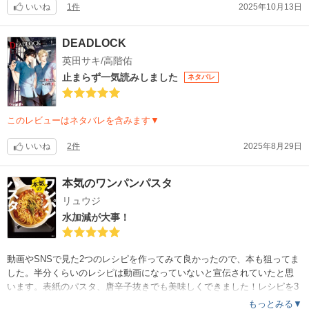
いいね
1件
2025年10月13日
DEADLOCK
英田サキ/高階佑
止まらず一気読みしました
ネタバレ
このレビューはネタバレを含みます▼
いいね
2件
2025年8月29日
本気のワンパンパスタ
リュウジ
水加減が大事！
動画やSNSで見た2つのレシピを作ってみて良かったので、本も狙ってま
した。半分くらいのレシピは動画になっていないと宣伝されていたと思
います。表紙のパスタ、唐辛子抜きでも美味しくできました！レシピを3
人分に増量させて作っているので、それなりに時間はかかりますが、我
もっとみる▼