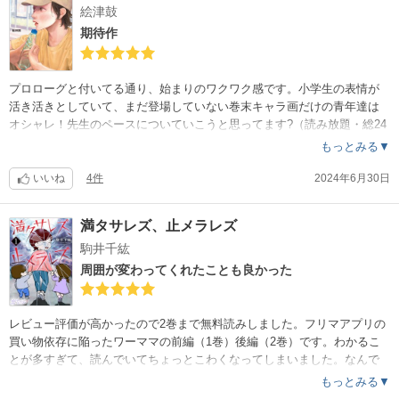
絵津鼓
期待作
プロローグと付いてる通り、始まりのワクワク感です。小学生の表情が
活き活きとしていて、まだ登場していない巻末キャラ画だけの青年達は
オシャレ！先生のペースについていこうと思ってます?（読み放題・総24
ページ）
もっとみる▼
いいね
4件
2024年6月30日
満タサレズ、止メラレズ
駒井千紘
周囲が変わってくれたことも良かった
レビュー評価が高かったので2巻まで無料読みしました。フリマアプリの
買い物依存に陥ったワーママの前編（1巻）後編（2巻）です。わかるこ
とが多すぎて、読んでいてちょっとこわくなってしまいました。なんで
も、ハマり過ぎには要注意…※読み放題で10話まで読みました。SNS依
もっとみる▼
存、過食症、アルコール依存と主人公が変わりながら、実際にありそう