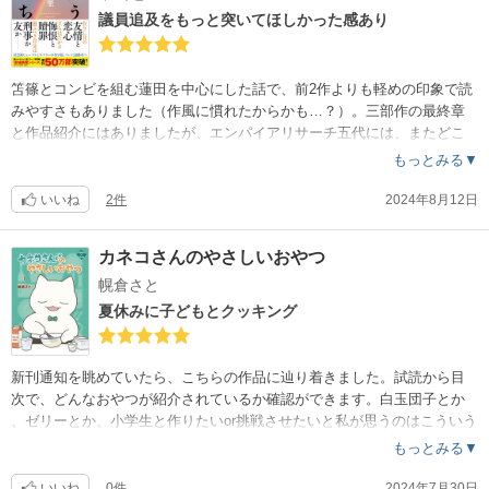
議員追及をもっと突いてほしかった感あり
笘篠とコンビを組む蓮田を中心にした話で、前2作よりも軽めの印象で読
みやすさもありました（作風に慣れたからかも…？）。三部作の最終章
と作品紹介にはありましたが、エンパイアリサーチ五代には、またどこ
かでお目にかかりたいです。
もっとみる▼
いいね
2件
2024年8月12日
カネコさんのやさしいおやつ
幌倉さと
夏休みに子どもとクッキング
新刊通知を眺めていたら、こちらの作品に辿り着きました。試読から目
次で、どんなおやつが紹介されているか確認ができます。白玉団子とか
、ゼリーとか、小学生と作りたいor挑戦させたいと私が思うのはこういう
おやつです！子どもに読ませたいクッキング漫画。理想のカフェでもあ
もっとみる▼
りました、預けられる信頼関係イイよね☘フルカラー、シンプルな絵です
が見やすく微笑ましいです?（総140ページ・読み放題）
いいね
0件
2024年7月30日