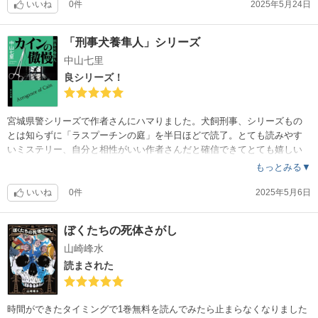
いいね
0件
2025年5月24日
「刑事犬養隼人」シリーズ
中山七里
良シリーズ！
宮城県警シリーズで作者さんにハマりました。犬飼刑事、シリーズもの
とは知らずに「ラスプーチンの庭」を半日ほどで読了。とても読みやす
いミステリー、自分と相性がいい作者さんだと確信できてとても嬉しい
。医療・マスコミ・SNS・政治・警察組織…このシリーズをこれから読
もっとみる▼
んでいける！楽しみができました?
いいね
0件
2025年5月6日
ぼくたちの死体さがし
山崎峰水
読まされた
時間ができたタイミングで1巻無料を読んでみたら止まらなくなりました