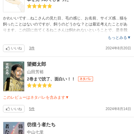
かわいいです…ねこさんの見た目、毛の感じ、お名前、サイズ感…猫を
飼ったことはないのですが、飼うのどうかな？とは最近考えたことがあ
ります。この話に出てくるねこさんは飼われないということで、是非我
が家にもお待ちしています…母娘関係をとりもっておくれ…と拝んでし
もっとみる▼
まいそうになる、万能感のある素敵なねこさんです。無料で1巻を読みま
したが、購入します。
いいね
3件
2024年8月20日
望郷太郎
山田芳裕
2巻まで読了、面白い！！
ネタバレ
このレビューはネタバレを含みます▼
いいね
5件
2024年8月14日
彷徨う者たち
中山七里