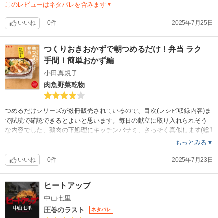
このレビューはネタバレを含みます▼
いいね
0件
2025年7月25日
つくりおきおかずで朝つめるだけ！弁当 ラク
手間！簡単おかず編
小田真規子
肉魚野菜乾物
つめるだけシリーズが数冊販売されているので、目次(レシピ収録内容)ま
で試読で確認できるとよいと思います。毎日の献立に取り入れられそう
な内容でした、鶏肉の下処理にキッチンバサミ、さっそく真似します(総1
14ページ)
もっとみる▼
いいね
0件
2025年7月23日
ヒートアップ
中山七里
圧巻のラスト
ネタバレ