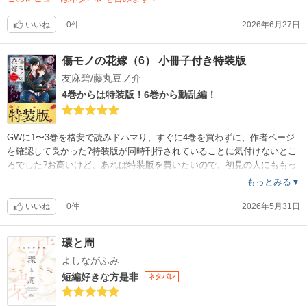
いいね
0件
2026年6月27日
傷モノの花嫁（6） 小冊子付き特装版
友麻碧/藤丸豆ノ介
4巻からは特装版！6巻から動乱編！
GWに1〜3巻を格安で読みドハマり、すぐに4巻を買わずに、作者ページ
を確認して良かった?特装版が同時刊行されていることに気付けないとこ
ろでした?お高いけど、あれば特装版を買いたいので、初見の人にももっ
とわかりやすくアナウンスされていてほしい！
もっとみる▼
ストーリーも絵も世界観も大好きなので、還元やクーポン出るとこの作
品を買い進めています?悪女達の狼狽してる表情もクセになってしまう、
いいね
0件
2026年5月31日
鷹夜さんに幸せを…?登場キャラがどんどん増えますが、設定や造形が丁
寧可愛い文句無しです?
環と周
よしながふみ
短編好きな方是非
ネタバレ