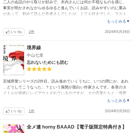
二人の会話のやり取りが好みで、木内さんには何か不穏なものを感じ、
事実が明かされながらゆるゆると進んでいくお話。読みやすいのに重み
があって、初めて読んだ作者さんでしたが、とても好きでした。ラスト
まで読ませてくれて感謝。
もっとみる▼
いいね
2件
2024年5月29日
境界線
中山七里
忘れないためにも読む
宮城県警シリーズの2作目。読み進めていくうちに、いつの間にか、あれ
…どうしてこうなった…？という展開が面白い作家さんです。各章のタ
イトルが表紙にレイアウトされているのですが、その言葉たちと「境界
線」という今作のタイトル…読後にじーっと見つめてしまいました。始
もっとみる▼
まりからラストまで、東日本大震災が奪っていったもの、残された者達
の感情や生活を、ミステリー小説の中に落とし込まれていると思います
いいね
1件
2024年5月26日
。覚悟やパワーが無いと、書けないテーマじゃないかなと感じました。
登場人物の理解が深まるので、前作から順番に読むのをオススメします
全メ連 horny BAAAD【電子版限定特典付き】
。