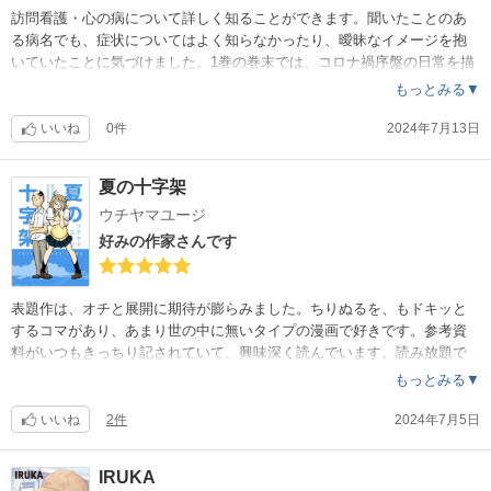
訪問看護・心の病について詳しく知ることができます。聞いたことのあ
る病名でも、症状についてはよく知らなかったり、曖昧なイメージを抱
いていたことに気づけました。1巻の巻末では、コロナ禍序盤の日常を描
いた話が読めます。全体的に重たい内容ではありますが、訪問看護の仕
もっとみる▼
事や病気に関する補足部分が欄外に分かりやすく解説されているので、
覚えられませんがとても勉強になります。（読み放題）
いいね
0件
2024年7月13日
夏の十字架
ウチヤマユージ
好みの作家さんです
表題作は、オチと展開に期待が膨らみました。ちりぬるを、もドキッと
するコマがあり、あまり世の中に無いタイプの漫画で好きです。参考資
料がいつもきっちり記されていて、興味深く読んでいます。読み放題で
ぜひ読んでほしい作品。（総256ページ）
もっとみる▼
いいね
2件
2024年7月5日
IRUKA