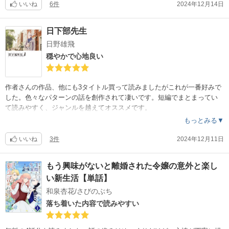
か…と行動する姿が美しいです。
いいね
6件
2024年12月14日
日下部先生
日野雄飛
穏やかで心地良い
作者さんの作品、他にも3タイトル買って読みましたがこれが一番好みで
した。色々なパターンの話を創作されて凄いです。短編でまとまってい
て読みやすく、ジャンルを越えてオススメです。
もっとみる▼
いいね
3件
2024年12月11日
もう興味がないと離婚された令嬢の意外と楽し
い新生活【単話】
和泉杏花/さびのぶち
落ち着いた内容で読みやすい