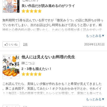
七海仁/月子
良い作品だが読み進めるのがツライ
無料期間で1巻を読んでいる所ですが『微笑みうつ』の話に気持ちが持っ
ていかれてしまい、次のお話は少し時間をあけて読もうと思います。精
神科と心療内科の違いに驚いたし、ためになる情報が多く読みやすいで
す。沈んでいる時には漫画を読むパワーも無いけど、病院の待合室に置
もっとみる▼
いてほしい作品です。パラパラめくった時に目に入るシーン、台詞、そ
れが自死を防いだり、病院受診のきっかけになるかもしれないので。
いいね
2件
2024年11月1日
他人には見えないお料理の先生
榊こつぶ
2・3巻も揃えたい！
これ読んでたら、美味しい夕飯が作れるかも！と希望が見えてきました
。豚こま肉団子、実践してみたい！オクラおかかみそ汁とか、それイイ
！！毎話1・2品の簡単で充実したレシピが登場して、家族にも食べても
らいたいような、美味しそうなご飯漫画です。
もっとみる▼