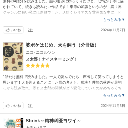
無料の4話分を読みました。話の進みはゆっくりだけど、心情が丁寧に描
かれていて、続きも読みたい作品です！季節の加護というのが、異世界
ジャンルに疎い私には新鮮でした。仄暗くシリアスな雰囲気な中に、ヒ
ロインの落ち着いた生活があたたかで、良いです。
もっとみる▼
いいね
2件
2024年11月7日
婆ボケはじめ、犬を飼う（分冊版）
ニコ･ニコルソン
ヌ太郎！ナイスネーミング！
1話だけ無料で読みました。一人で読んでたら、声出して笑ってしまうと
思います！犬を迎えることにした母の考えと、現実と理想の落差が最初
っから読み取れ、婆とヌ太郎の関係がどう変化していくのかめちゃくち
ゃ気になる！全話読み放題対象です
もっとみる▼
いいね
2件
2024年11月3日
Shrink～精神科医ヨワイ～