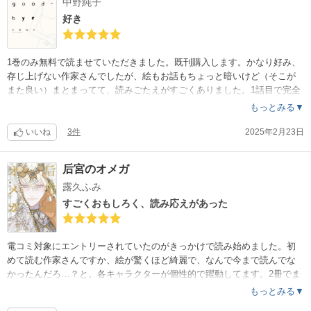
中野純子
好き
1巻のみ無料で読ませていただきました。既刊購入します。かなり好み、
存じ上げない作家さんでしたが、絵もお話もちょっと暗いけど（そこが
また良い）まとまってて、読みごたえがすごくありました。1話目で完全
にハマって、他の4つのお話もどれも良く、話の終わり方も好きです。
もっとみる▼
いいね
3件
2025年2月23日
后宮のオメガ
露久ふみ
すごくおもしろく、読み応えがあった
電コミ対象にエントリーされていたのがきっかけで読み始めました。初
めて読む作家さんですか、絵が驚くほど綺麗で、なんで今まで読んでな
かったんだろ…？と。各キャラクターが個性的で躍動してます。2冊でま
とまっているのも凄い！スウヤがイリヤに言葉をかけられる終盤のシー
もっとみる▼
ンがとても良かったです。イリヤが、民のために自分ができることは何