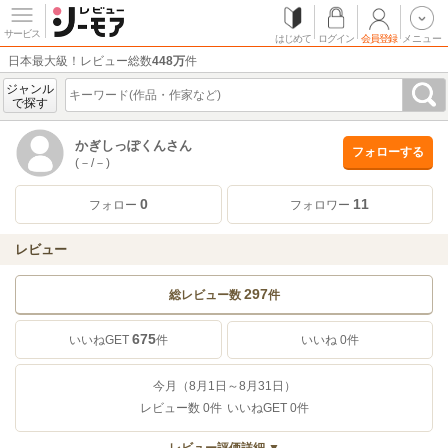
サービス
はじめて
ログイン
会員登録
メニュー
日本最大級！レビュー総数
448万
件
ジャンル
で探す
かぎしっぽくんさん
フォローする
(－/－)
0
11
フォロー
フォロワー
レビュー
297
総レビュー数
件
675
いいね
0
件
いいねGET
件
今月（8月1日～8月31日）
レビュー数
0
件
いいねGET
0
件