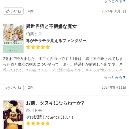
もっとみる▼
…?犬への愛情ダダ漏れの作品に出会えて幸せです?（2巻総145ページ…
もっと読みたい！）
いいね
4件
2024年10月8日
異世界猫と不機嫌な魔女
柏葉ヒロ
毒がチラチラ見えるファンタジー
2巻まで読みました、すごく面白いです！1巻は、異世界召喚されてしま
った猫と魔女の構図につい笑ってしまう。時系列が前後した所で少し戸
惑ったけど、その後はスムーズに話が進みます。キャラが増えていくペ
ースも無理が無く、冬の小学館のお買い物では絶対買って最後まで読み
もっとみる▼
ます！…ラストまで読んだ方のレビューから、少々不安はありますが…
いいね
2件
2024年9月11日
お前、タヌキにならねーか?
奈川トモ
ぜひ試読してみてほしい！