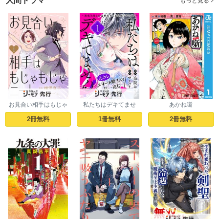
人間ドラマ
もっと見る
お見合い相手はもじゃ
私たちはデキてませ
あかね噺
もじゃニート
ん！～初夜失敗した元
婚約者と王命婚でやり
2冊無料
1冊無料
2冊無料
直し～【単話版】