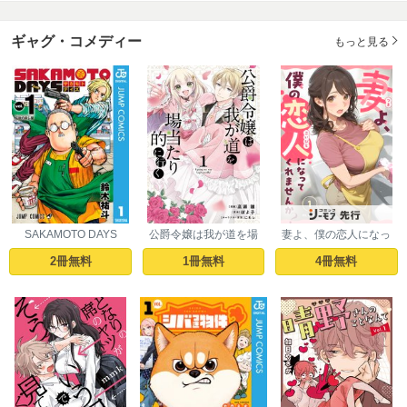
ギャグ・コメディー
もっと見る
SAKAMOTO DAYS
公爵令嬢は我が道を場
妻よ、僕の恋人になっ
当たり的に行く
てくれませんか？
2冊無料
1冊無料
4冊無料