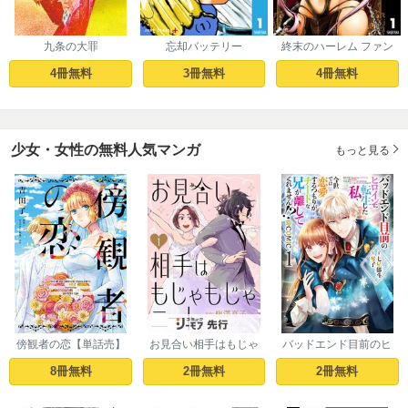
九条の大罪
忘却バッテリー
終末のハーレム ファン
タジア セミカラー版
4冊無料
3冊無料
4冊無料
少女・女性の無料人気マンガ
もっと見る
傍観者の恋【単話売】
お見合い相手はもじゃ
バッドエンド目前のヒ
もじゃニート
ロインに転生した私、
今世では恋愛するつも
8冊無料
2冊無料
2冊無料
りがチートな兄が離し
てくれません!?@COMI
C