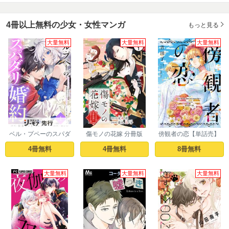
4冊以上無料の少女・女性マンガ
もっと見る
大量無料
大量無料
大量無料
ベル・プペーのスパダ
傷モノの花嫁 分冊版
傍観者の恋【単話売】
リ婚約～「好みじゃな
い」と言われた人形
4冊無料
4冊無料
8冊無料
姫、我慢をやめたら皇
子がデレデレになっ
た。実に愛い！～（コ
大量無料
大量無料
大量無料
ミック）【分冊版】