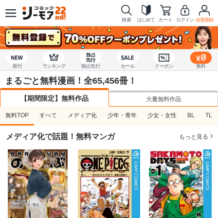
検索
はじめて
カート
ログイン
会員登録
新刊
ランキング
独占先行
セール
クーポン
無料
まるごと無料漫画！全65,456冊！
【期間限定】無料作品
大量無料作品
無料TOP
すべて
メディア化
少年・青年
少女・女性
BL
TL
メディア化で話題！無料マンガ
もっと見る