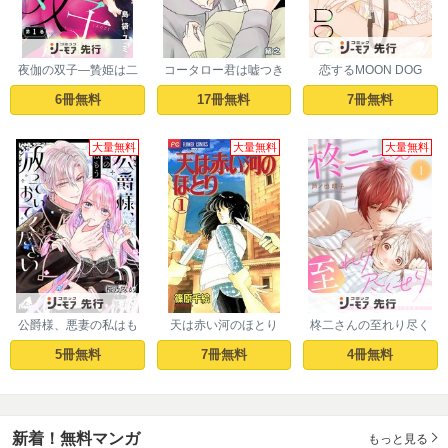
夜伽の双子―贄姫は二
コータロー君は嘘つき
恋するMOON DOG
人の王子に愛される―
【タテヨミ】
【マイクロ】
6冊無料
17冊無料
7冊無料
大量無料
大量無料
大量無料
公爵様、悪妻の私はも
天は赤い河のほとり
柊二さんの至れり尽く
う放っておいてくださ
せり ～目が覚めたら無
い 【連載版】
愛想な先輩が溺愛彼氏
5冊無料
7冊無料
4冊無料
に～【単話版】
新着！無料マンガ
もっと見る