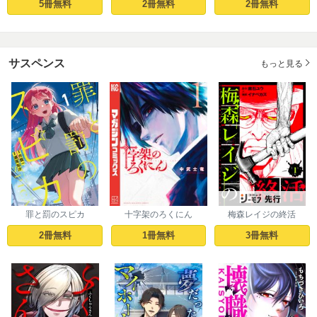
現実世界で、インフル
リをお願いしたら、な
5冊無料
2冊無料
2冊無料
エンサーになって金を
ぜか溺愛モードになり
稼ぎます！
ました
サスペンス
もっと見る
罪と罰のスピカ
十字架のろくにん
梅森レイジの終活
2冊無料
1冊無料
3冊無料