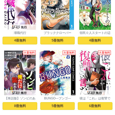
壊職代行
ブラッククローバー
領民０人スタートの辺
境領主様 ～青のディ
アスと蒼角の乙女～
4冊無料
5冊無料
4冊無料
大量無料
大量無料
大量無料
【単話版】ゾンビのあ
BUNGO―ブンゴ―
彼は『これ』は復讐で
ふれた世界で俺だけが
はない、と言った
襲われない（フルカラ
8冊無料
5冊無料
6冊無料
ー）