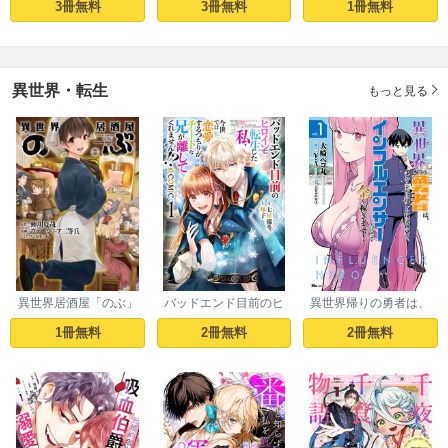
3冊無料
3冊無料
1冊無料
異世界・転生
もっと見る
異世界居酒屋「のぶ」
バッドエンド目前のヒ
異世界帰りの勇者は、
ロインに転生した私、
ダンジョンが出現した
今世では恋愛するつも
現実世界で、インフル
1冊無料
2冊無料
2冊無料
りがチートな兄が離し
エンサーになって金を
てくれません!?@COMI
稼ぎます！
C