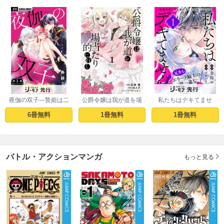
てくれません!?@COMI
ました
C
夜伽の双子―贄姫は二
公爵令嬢は我が道を場
私たちはデキてませ
人の王子に愛される―
当たり的に行く
ん！～初夜失敗した元
【マイクロ】
婚約者と王命婚でやり
6冊無料
1冊無料
1冊無料
直し～【単話版】
バトル・アクションマンガ
もっと見る