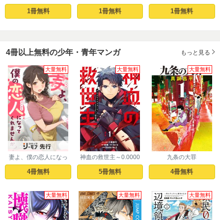
た純愛こじらせ騎士団
当たり的に行く
ん！～初夜失敗した元
長に運命の愛を捧げら
婚約者と王命婚でやり
1冊無料
1冊無料
1冊無料
れました！【単話版】
直し～【単話版】
4冊以上無料の少年・青年マンガ
もっと見る
大量無料
大量無料
大量無料
妻よ、僕の恋人になっ
神血の救世主～0.0000
九条の大罪
てくれませんか？
0001％を引き当て最強
へ～【電子書籍特典
4冊無料
5冊無料
4冊無料
付】
大量無料
大量無料
大量無料