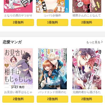
となりの席のヤツがそ
シバつき物件
晴野さんのことなんて
ういう目で見てくる
全然好き【連載版】
2冊無料
1冊無料
2冊無料
恋愛マンガ
もっと見る
お見合い相手はもじゃ
バッドエンド目前のヒ
元婚約者から逃げるた
もじゃニート
ロインに転生した私、
め吸血伯爵に恋人のフ
今世では恋愛するつも
リをお願いしたら、な
2冊無料
2冊無料
2冊無料
りがチートな兄が離し
ぜか溺愛モードになり