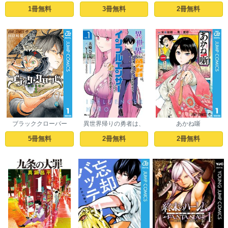
版
1冊無料
3冊無料
2冊無料
ブラッククローバー
異世界帰りの勇者は、
あかね噺
ダンジョンが出現した
現実世界で、インフル
5冊無料
2冊無料
2冊無料
エンサーになって金を
稼ぎます！