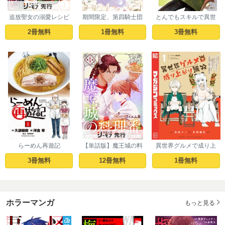
追放聖女の溺愛レシピ
期間限定、第四騎士団
とんでもスキルで異世
～癒しのハーブは堅物
のキッチンメイド～結
界放浪メシ
王子の心もとかす～
婚したくないので就職
2冊無料
1冊無料
3冊無料
しました～@COMIC
らーめん再遊記
【単話版】魔王城の料
異世界グルメで成り上
理番 ～コワモテ魔族ば
がり無双～山に追放さ
かりだけど、ホワイト
れたので、のんびりキ
3冊無料
12冊無料
1冊無料
な職場です～
ャンプを楽しんでいた
らいつの間にか強くな
っていて、王侯貴族や
実力者たちが俺を放っ
ておいてくれません。
ホラーマンガ
一方、俺を追放した貴
もっと見る
族たちは破滅が始まる
～