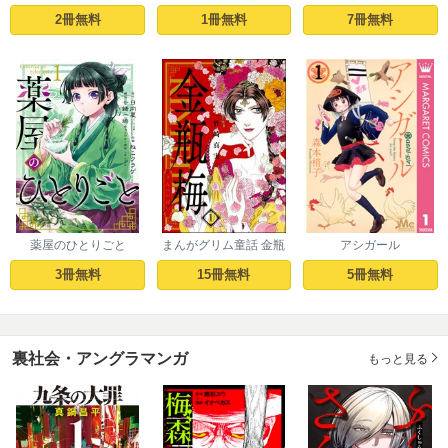
2冊無料
1冊無料
7冊無料
薬屋のひとりごと
まんがグリム童話 金瓶
アシガール
梅
3冊無料
15冊無料
5冊無料
裏社会・アングラマンガ
もっと見る