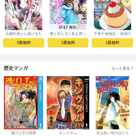
元婚約者から逃げるた
番と知らずに私を買っ
千夜千食物語 ～敗国の
め吸血伯爵に恋人のフ
た純愛こじらせ騎士団
姫ですが氷の皇子殿下
リをお願いしたら、な
長に運命の愛を捧げら
がどうも溺愛してくれ
2冊無料
1冊無料
1冊無料
ぜか溺愛モードになり
れました！【単話版】
ています～
ました
歴史マンガ
もっと見る
逃げ上手の若君
キングダム
天は赤い河のほとり