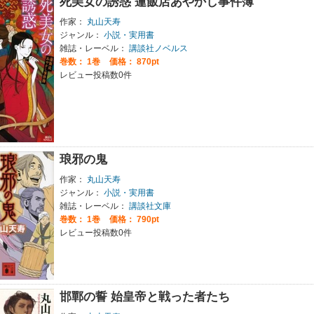
死美女の誘惑 蓮飯店あやかし事件簿
作家：
丸山天寿
ジャンル：
小説・実用書
雑誌・レーベル：
講談社ノベルス
巻数：
1巻
価格： 870pt
レビュー投稿数0件
琅邪の鬼
作家：
丸山天寿
ジャンル：
小説・実用書
雑誌・レーベル：
講談社文庫
巻数：
1巻
価格： 790pt
レビュー投稿数0件
邯鄲の誓 始皇帝と戦った者たち