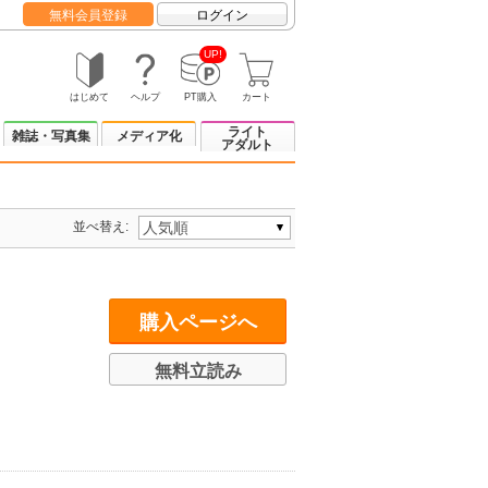
無料会員登録
ログイン
UP!
はじめて
ヘルプ
PT購入
カート
ライト
雑誌・写真集
メディア化
アダルト
並べ替え:
購入ページへ
無料立読み