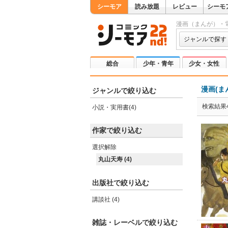
シーモア
読み放題
レビュー
シーモ
漫画（まんが）・
ジャンルで探す
総合
少年・青年
少女・女性
漫画(ま
ジャンルで絞り込む
検索結果
小説・実用書(4)
作家で絞り込む
選択解除
丸山天寿 (4)
出版社で絞り込む
講談社 (4)
雑誌・レーベルで絞り込む