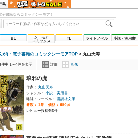
ア島
電子書籍ならコミックシーモア！
シーモア
BL
TL
ライトノベル
小説・実用書
コミックス
んが)・電子書籍のコミックシーモアTOP
>
丸山天寿
4件中 1～4件を表示
詳細
画像
琅邪の虎
作家：
丸山天寿
ジャンル：
小説・実用書
雑誌・レーベル：
講談社文庫
巻数：
1巻
価格： 950pt
レビュー投稿数0件