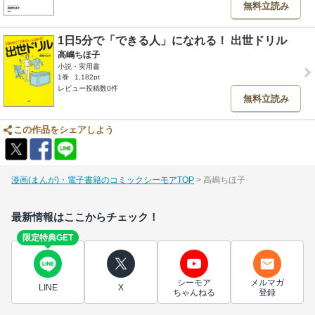
無料立読み
1日5分で「できる人」になれる！ 出世ドリル
高嶋ちほ子
小説・実用書
1巻
1,182pt
レビュー投稿数0件
無料立読み
この作品をシェアしよう
漫画(まんが)・電子書籍のコミックシーモアTOP
高嶋ちほ子
最新情報はここからチェック！
限定特典GET
シーモア
メルマガ
LINE
X
ちゃんねる
登録