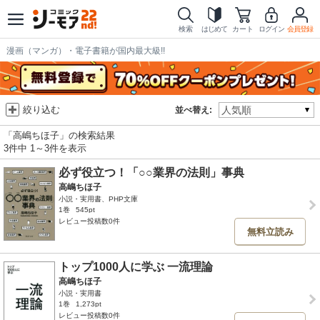
検索
はじめて
カート
ログイン
会員登録
漫画（マンガ）・電子書籍が国内最大級!!
絞り込む
並べ替え:
「高嶋ちほ子」の検索結果
3件中 1～3件を表示
必ず役立つ！「○○業界の法則」事典
高嶋ちほ子
小説・実用書、PHP文庫
1巻
545pt
レビュー投稿数0件
無料立読み
トップ1000人に学ぶ 一流理論
高嶋ちほ子
小説・実用書
1巻
1,273pt
レビュー投稿数0件