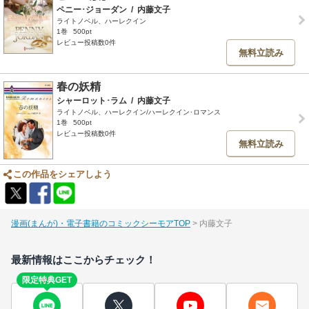
ペニー･ジョーダン
/
内藤文子
ライトノベル、ハーレクイン
1巻
500pt
レビュー投稿数0件
無料立読み
春の妖精
シャーロット･ラム
/
内藤文子
ライトノベル、ハーレクイン/ハーレクイン･ロマンス
1巻
500pt
レビュー投稿数0件
無料立読み
この作品をシェアしよう
漫画(まんが)・電子書籍のコミックシーモアTOP
内藤文子
最新情報はここからチェック！
限定特典GET