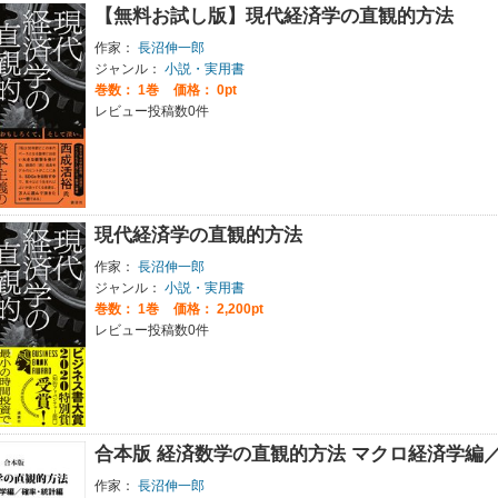
【無料お試し版】現代経済学の直観的方法
作家：
長沼伸一郎
ジャンル：
小説・実用書
巻数：
1巻
価格： 0pt
レビュー投稿数0件
現代経済学の直観的方法
作家：
長沼伸一郎
ジャンル：
小説・実用書
巻数：
1巻
価格： 2,200pt
レビュー投稿数0件
合本版 経済数学の直観的方法 マクロ経済学編
作家：
長沼伸一郎