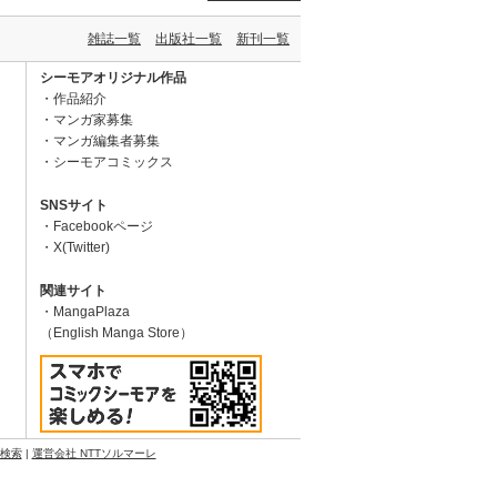
雑誌一覧
出版社一覧
新刊一覧
シーモアオリジナル作品
作品紹介
マンガ家募集
マンガ編集者募集
シーモアコミックス
SNSサイト
Facebookページ
X(Twitter)
関連サイト
MangaPlaza
（English Manga Store）
N検索
|
運営会社 NTTソルマーレ