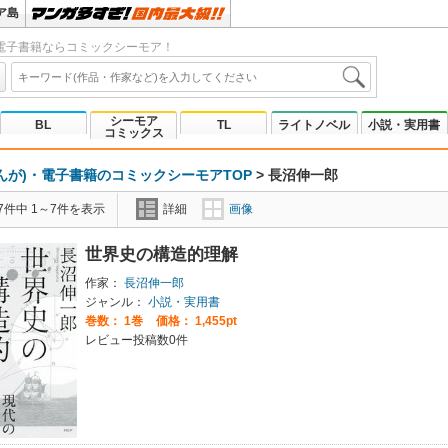
ア島
電子書籍ならコミックシーモア！
シーモア
BL
TL
ライトノベル
小説・実用書
コミックス
んが)・電子書籍のコミックシーモアTOP
>
長沼伸一郎
7件中 1～7件を表示
詳細
画像
世界史の構造的理解
作家：
長沼伸一郎
ジャンル：
小説・実用書
巻数：
1巻
価格： 1,455pt
レビュー投稿数0件