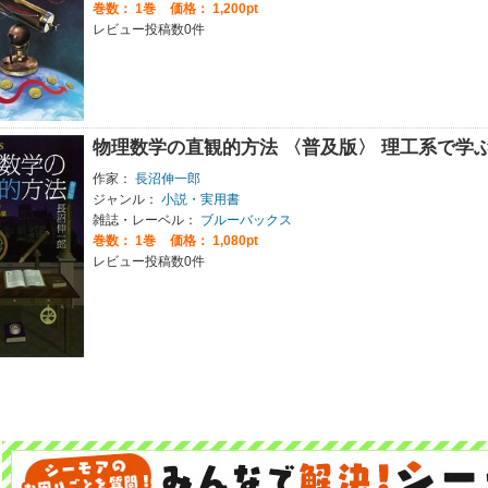
巻数：
1巻
価格： 1,200pt
レビュー投稿数0件
物理数学の直観的方法 〈普及版〉 理工系で学
作家：
長沼伸一郎
ジャンル：
小説・実用書
雑誌・レーベル：
ブルーバックス
巻数：
1巻
価格： 1,080pt
レビュー投稿数0件