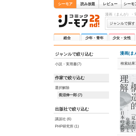
シーモア
読み放題
レビュー
シーモ
漫画（まんが）・
ジャンルで探す
総合
少年・青年
少女・女性
漫画(ま
ジャンルで絞り込む
検索結果
小説・実用書(7)
作家で絞り込む
選択解除
長沼伸一郎 (7)
出版社で絞り込む
講談社 (6)
PHP研究所 (1)