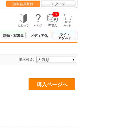
無料会員登録
ログイン
UP!
はじめて
ヘルプ
PT購入
カート
ライト
雑誌・写真集
メディア化
アダルト
並べ替え:
購入ページへ