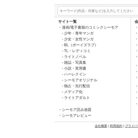
サイト一覧
漫画/電子書籍のコミックシーモア
少年・青年マンガ
少女・女性マンガ
BL（ボーイズラブ）
TL・レディコミ
ライトノベル
雑誌・写真集
小説・実用書
ハーレクイン
シーモアオリジナル
独占・先行配信
メディア化
ライトアダルト
シーモア読み放題
シーモアレビュー
会社概要
|
利用規約
|
プライバ