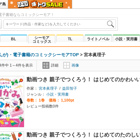
ア島
電子書籍ならコミックシーモア！
シーモア
BL
TL
ライトノベル
小説・実用書
コミックス
んが)・電子書籍のコミックシーモアTOP
>
宮本眞理子
4件中 1～4件を表示
詳細
画像
動画つき 親子でつくろう！ はじめてのかわい
作家：
宮本眞理子
/
益田智子
ジャンル：
小説・実用書
巻数：
1巻
価格： 1,100pt
レビュー投稿数0件
動画つき 親子でつくろう！ はじめてのたのし