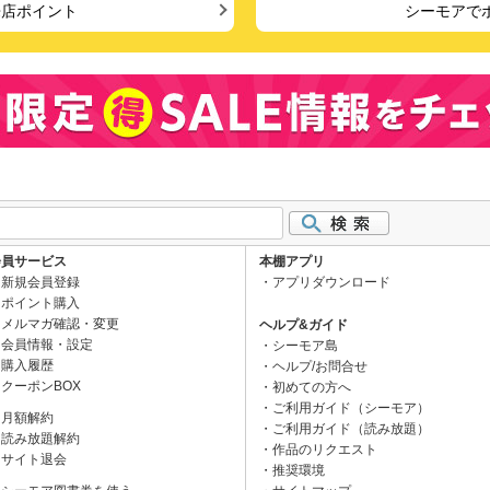
来店ポイント
シーモアで
会員サービス
本棚アプリ
新規会員登録
アプリダウンロード
ポイント購入
メルマガ確認・変更
ヘルプ&ガイド
会員情報・設定
シーモア島
購入履歴
ヘルプ/お問合せ
クーポンBOX
初めての方へ
ご利用ガイド（シーモア）
月額解約
ご利用ガイド（読み放題）
読み放題解約
作品のリクエスト
サイト退会
推奨環境