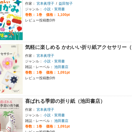
作家：
宮本眞理子
/
益田智子
ジャンル：
小説・実用書
巻数：
1巻
価格： 1,100pt
レビュー投稿数0件
気軽に楽しめる かわいい折り紙アクセサリー
作家：
宮本眞理子
ジャンル：
小説・実用書
雑誌・レーベル：
池田書店
巻数：
1巻
価格： 1,091pt
レビュー投稿数0件
喜ばれる季節の折り紙（池田書店）
作家：
宮本眞理子
ジャンル：
小説・実用書
雑誌・レーベル：
池田書店
巻数：
1巻
価格： 1,091pt
レビュー投稿数0件