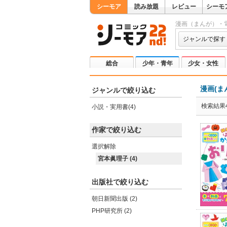
シーモア
読み放題
レビュー
シーモ
漫画（まんが）・
ジャンルで探す
総合
少年・青年
少女・女性
漫画(ま
ジャンルで絞り込む
検索結果
小説・実用書(4)
作家で絞り込む
選択解除
宮本眞理子 (4)
出版社で絞り込む
朝日新聞出版 (2)
PHP研究所 (2)