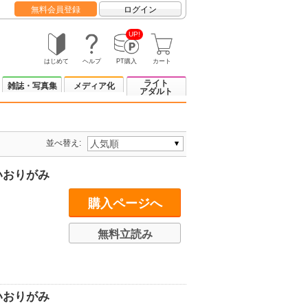
無料会員登録
ログイン
UP!
はじめて
ヘルプ
PT購入
カート
ライト
雑誌・写真集
メディア化
アダルト
並べ替え:
いおりがみ
購入ページへ
無料立読み
いおりがみ