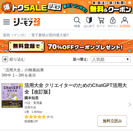
検索
はじめて
カート
ログイン
会員登録
漫画（マンガ）・電子書籍が国内最大級!!
絞り込む
並べ替え:
「活用大全」の検索結果
3件中 1～3件を表示
活用大全 クリエイターのためのChatGPT活用大
全【改訂版】
國本知里
小説・実用書
活用大全
1巻
1,800pt
(5.0)
無料立読み
投稿数1件