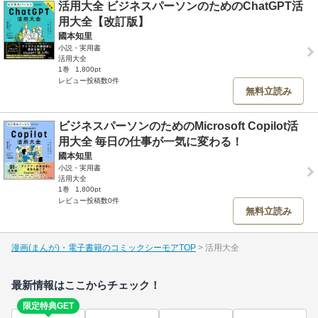
活用大全 ビジネスパーソンのためのChatGPT活
用大全【改訂版】
國本知里
小説・実用書
活用大全
1巻
1,800pt
レビュー投稿数0件
無料立読み
ビジネスパーソンのためのMicrosoft Copilot活
用大全 毎日の仕事が一気に変わる！
國本知里
小説・実用書
活用大全
1巻
1,800pt
レビュー投稿数0件
無料立読み
漫画(まんが)・電子書籍のコミックシーモアTOP
活用大全
最新情報はここからチェック！
限定特典GET