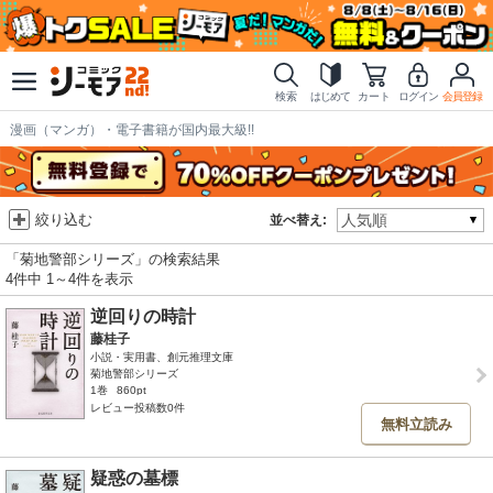
検索
はじめて
カート
ログイン
会員登録
漫画（マンガ）・電子書籍が国内最大級!!
絞り込む
並べ替え:
「菊地警部シリーズ」の検索結果
4件中 1～4件を表示
逆回りの時計
藤桂子
小説・実用書、創元推理文庫
菊地警部シリーズ
1巻
860pt
レビュー投稿数0件
無料立読み
疑惑の墓標