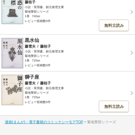
藤桂子
小説・実用書、創元推理文庫
菊地警部シリーズ
1巻
740pt
レビュー投稿数0件
無料立読み
黒水仙
藤雪夫
/
藤桂子
小説・実用書、創元推理文庫
菊地警部シリーズ
1巻
720pt
レビュー投稿数0件
獅子座
藤雪夫
/
藤桂子
小説・実用書、創元推理文庫
菊地警部シリーズ
1巻
720pt
レビュー投稿数0件
無料立読み
漫画(まんが)・電子書籍のコミックシーモアTOP
菊地警部シリーズ