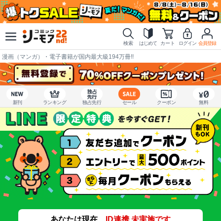
検索
はじめて
カート
ログイン
会員登録
漫画（マンガ）・電子書籍が国内最大級194万冊!!
新刊
ランキング
独占先行
セール
クーポン
無料
あなたは現在、
ID連携 未実施です