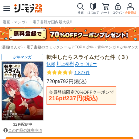
検索
はじめて
カート
ログイン
会員登録
漫画（マンガ）・電子書籍が国内最大級!!
漫画(まんが)・電子書籍のコミックシーモアTOP
少年・青年マンガ
少年マンガ
転生したらスライムだった件（３）
少年マンガ
伏瀬
川上泰樹
みっつばー
1,877件
720pt/792円(税込)
会員登録限定70%OFFクーポンで
216pt/237円(税込)
32巻配信中
この作品の注意事項