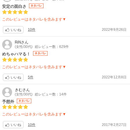
たリムルたちは、ユラを救うため【カイエン国】へ向かうが、海底では既
藤正浩、日高綾美 / 色彩設計:斉藤麻記 / 撮影監督:佐藤洋 / グラフィックデ
安定の面白さ
ネタバレ
にある陰謀が渦巻いていて…。水竜の目覚め、そして笛を巡る騒乱の果て
ザイナー:生原雄次 / CGディレクター: 森野浩典 / 編集:神宮司由美 / 音響監
に明らかになるユラの秘めた“力”。リムルたちは、迫る脅威から蒼海を守
督:明田川仁 / 音楽:R・O・N
このレビューはネタバレを含みます▼
り、平和を取り戻すことができるのか——。
【音楽】
【制作会社】
OP1:藍井エイル「絵空事」 / OP2:Daoko「TACTIC」 / ED1:CiON「渇望」
10件
2022年9月26日
いいね
エイトビット
/ ED2:田所あずさ「ヒムナル」
【スタッフ情報】
【関連リンク】
RiN
さん
原作:川上泰樹、伏瀬、みっつばー『転生したらスライムだった件』（「月
公式サイト「転生したらスライムだった件（第4期）」
(女性/30代)
総レビュー数：629件
刊少年シリウス」講談社刊） / 原案:伏瀬
めちゃハマる！
ネタバレ
監督:菊地康仁
監修:伏瀬 / 脚本:根元歳三 菊地康仁 / キャラクターデザイン:江畑諒真 / モ
このレビューはネタバレを含みます▼
ンスターデザイン:岸田隆宏 / 総作画監督:小峰正頼 山﨑秀樹 / コンセプト
アート:ロマン・トマ / イメージボード・衣装デザイン:pomodorosa / 美術
5件
2022年12月8日
いいね
デザイン:ボワセイユ レミ、佐藤正浩、藤瀬智康 / 美術監督:佐藤歩 / 美術:
スタジオなや / 色彩設計:斉藤麻記 / モニターグラフィックス:生原雄次 /
きむ
さん
CGディレクター:森野浩典 / 編集:神宮司由美 / 撮影監督:佐藤洋 / 撮影:チッ
(女性/30代)
総レビュー数：14件
プチューン / 音響監督:明田川仁 / 音楽:藤間仁 / アニメーションプロデュー
予想外
ネタバレ
サー:江口浩平 / 製作:転スラ製作委員会 / 配給:バンダイナムコフィルムワ
ークス
【音楽】
このレビューはネタバレを含みます▼
主題歌:TRUE「ユートピア」
10件
2017年2月27日
いいね
ARCANA PROJECT「レンアイノー」 / STEREO DIVE FOUNDATION、