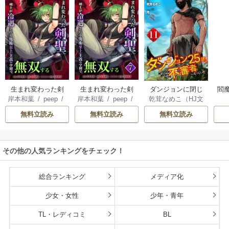
生まれ変わった剣
生まれ変わった剣
ダンジョンに閉じ
閻魔
岸本和葉
/
peep
/
岸本和葉
/
peep
/
乾茸なめこ（HJ文
聖、剣士が冷遇さ
聖、剣士が冷遇さ
込められて25年。
染野静也
/
桑島黎
染野静也
/
桑島黎
庫／ホビージャパ
れる魔術至上主義
れる魔術至上主義
救出されたときに
無料立読み
無料立読み
無料立読み
音
/
taskey STUDI
音
/
taskey STUDI
ン刊）
/
御手洗太
の学園で無双する
の学園で無双する
は立派な不審者に
O
O
陽
/
芝
【単行本版】
なっていた【分冊
版】
その他の人気ランキングをチェック！
総合ランキング
メディア化
少女・女性
少年・青年
TL・レディコミ
BL