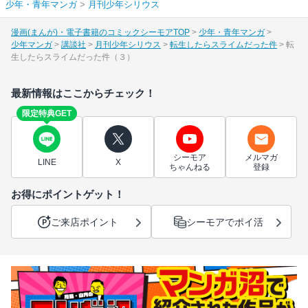
少年・青年マンガ
>
月刊少年シリウス
漫画(まんが)・電子書籍のコミックシーモアTOP
少年・青年マンガ
少年マンガ
講談社
月刊少年シリウス
転生したらスライムだった件
転
生したらスライムだった件（３）
最新情報はここからチェック！
限定特典GET
シーモア
メルマガ
LINE
X
ちゃんねる
登録
お得にポイントゲット！
ご来店ポイント
シーモアでポイ活