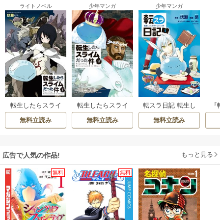
ライトノベル
少年マンガ
少年マンガ
転生したらスライ
転生したらスライ
転スラ日記 転生し
『
ムだった件
ムだった件 イラス
たらスライムだっ
イ
無料立読み
無料立読み
無料立読み
ト集付き特装版
た件
リ
（9）
もっと見る
広告で人気の作品!
無料
無料