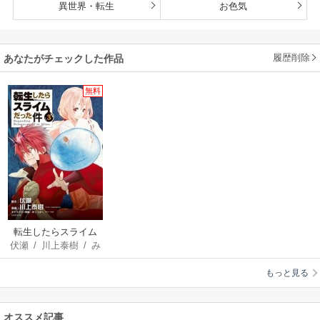
異世界・転生
お色気
履歴削除
あなたがチェックした作品
無料
転生したらスライム
伏瀬
/
川上泰樹
/
み
だった件
っつばー
もっと見る
オススメ記事