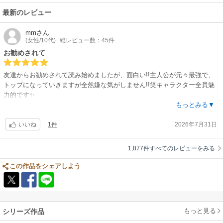
ASH「Harmonics」
【公開日】
最新のレビュー
2026年2月27日
【関連リンク】
mm
さん
(女性/10代)
総レビュー数：45件
公式サイト「劇場版 転生したらスライムだった件 蒼海の涙編」
お勧めされて
友達からお勧めされて読み始めましたが、面白い!!主人公が元々最強で、
トップになっていきますが全然嫌な気がしません!!笑キャラクター全員魅
力的です✨️
異世界系あまり読んでこなかったのですがハマれました。是非読んでみて
もっとみる▼
ください!!
1件
2026年7月31日
いいね
1,877件すべてのレビューをみる
この作品をシェアしよう
もっと見る
シリーズ作品