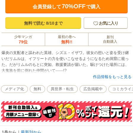
70%OFF
会員登録して
で購入
無料で読む 8/10まで
お気に入り
少年マンガ
最初の巻へ
新刊
79位
無料!!
自動購入
爆炎の支配者と謳われた英雄、シズエ・イザワ。彼女の想いと姿を受け継
いだリムルは、イフリートの力を使いこなせるようになるため洞窟に籠っ
た。だがリムルのもとに突如、救援要請が届いた。駆けつけた場所には、
大鬼族を前に倒れた仲間がいて――!?
作品情報をもっと見る
メディア化
無料
異世界・転生
広告掲載中
コミカライ
1巻から
｜
最新刊から