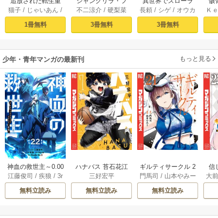
追放された転生重
シャングリラ・フ
異世界でスローラ
骸
猫子
/
じゃいあん
/
不二涼介
/
硬梨菜
長頼
/
シゲ
/
オウカ
Ｋ
騎士はゲーム知識
ロンティア（１）
イフを（願望） 1
異
武六甲理衣
で無双する（１）
～クソゲーハン
1冊無料
3冊無料
3冊無料
ター、神ゲーに挑
まんとす～
もっと見る
少年・青年マンガの最新刊
神血の救世主～0.00
ハナバス 苔石花江
ギルティサークル 2
信
江藤俊司
/
疾狼
/
3r
三好宏平
門馬司
/
山本やみー
大
000001％を引き当
のバスケ論 7巻
1巻
に
d Ie
/
Studio No.9
て最強へ～【電子
で
無料立読み
無料立読み
無料立読み
書籍特典付】 22巻
ギ
ャ
の