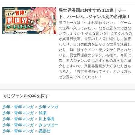
異世界漫画のおすすめ 119選｜チー
ト、ハーレム…ジャンル別の名作集！
誰でも一度は「生まれ変わりたい」「ゲーム
の世界へ入ってみたい」などと思うのではな
いでしょうか？ そんな願いを叶えてくれるの
が異世界漫画。最強の主人公に転生して無双
したり、自分の能力を活かせる世界で活躍し
たり、時にはイケメン・美少女から愛された
りと、異世界漫画のジャンルも様々。今回は
異世界のジャンル別におすすめの漫画をご紹
介しますので、異世界漫画が大好きな方はも
ちろん、「異世界漫画って何？」という方も
ぜひ読んでみてください！
同じジャンルの本を探す
少年・青年マンガ
>
少年マンガ
少年・青年マンガ
>
伏瀬
少年・青年マンガ
>
川上泰樹
少年・青年マンガ
>
みっつばー
少年・青年マンガ
>
講談社