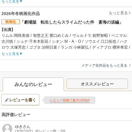
ミリム:日高里菜 / ラミリス:春野杏 / ディアブロ:櫻井孝宏 / ミョルマイル:
もっと見る
青山穣 / ルミナス:Lynn / ヒナタ:沼倉愛美 / マサユキ:松岡禎丞 / グランベ
ル:小野大輔 / マリアベル:水瀬いのり / ユウキ:花江夏樹
もっと見る
2026年冬映画化作品
【あらすじ】
映画化
「劇場版 転生したらスライムだった件 蒼海の涙編」
開国祭を開き、各国と国交を結んだ魔国連邦（テンペスト）は、人と魔物
【出演】
が共に暮らせる世界「人魔共栄圏」の実現に向けて歩みだす。種族の壁を
リムル:岡咲美保 / 智慧之王:豊口めぐみ / ヴェルドラ:前野智昭 / ベニマル:
越え、手を取り合い、繁栄していく魔国連邦（テンペスト）。しかし、そ
古川慎 / シュナ:千本木彩花 / シオン:M・A・O / ソウエイ:江口拓也 / ハク
の裏で魔王リムルの台頭を危険視する者たちがいた。シルトロッゾ王国五
ロウ:大塚芳忠 / ゴブタ:泊明日菜 / ランガ:小林親弘 / ディアブロ:櫻井孝宏 /
大老の長である元〝勇者〟グランベル・ロッゾとその孫娘、マリアベル・
ヒナタ:沼倉愛美 / ルミナス:Lynn / ミリム:日高里菜 / ラミリス:春野杏 / エ
ロッゾ。支配による人類守護を掲げるグランベルとマリアベルは策謀を巡
もっと見る
ルメシア:金元寿子 / フレイ:大原さやか / ベレッタ:川澄綾子 / トレイニー:
らせ、リムルと激突する。一方、黄金郷エルドラドでは魔王レオンがある
田中理恵 / エレン:熊田茜音 / カバル:高梨謙吾 / ギド:木島隆一 / ユラ:大西
目的のために動き出す。人類の守護者である勇者と、世界を支配する魔
メディア化作品をもっと見る
沙織 / ジース:遊佐浩二 / ゾドン:堂本光一
王。様々な思惑が交錯する中、ひとりの〝勇者〟が目覚めようとしていた
【あらすじ】
――。譲れない思いを胸に、リムルの次なる戦いが始まる
水竜を守り神と崇める、海の底にある国【カイエン国】。その地は、かつ
【制作会社】
オススメレビュー
みんなのレビュー
て他の種族と地上で暮らしていた人々が平和な地を求めて世界を彷徨い、
エイトビット
安寧を求めた末に水竜から与えられた、争いの無い王国。しかし、その平
【スタッフ情報】
レビューを書く
和が永遠に続くことはなかった——。長き眠りについた水竜に祈りを捧げ
レビュー投稿で最大1000pt!
原作:川上泰樹、伏瀬、みっつばー『転生したらスライムだった件』（「月
る巫女・ユラは、水竜を目覚めさせ地上に攻め込もうと目論む者がいるこ
刊少年シリウス」講談社刊）
とを知り、一族に伝わる“笛”を手に、救いを求めて地上へ向かう。ユラがた
監督:津田尚克 / 副監督:安田賢司
高評価レビュー
どり着いた先は【魔導王朝サリオン】の天帝エルメシアが治めるリゾート
監修:中山敦史 / シリーズ構成:小川ひとみ / キャラクターデザイン:江畑諒
島。そこには【魔テ国ン連邦ペスト】の開国祭を終えて、束の間のバカン
真 / モンスターデザイン:岸田隆宏 / 総作画監督:小峰正頼、山﨑秀樹、伊藤
ゆき
さん
スを満喫しているリムルたちの姿があった。エルメシアからの依頼を受け
智子 / 美術:スタジオなや / 美術監督:佐藤歩 / 美術設定:ボワセイユレミ、佐
(女性/10代)
総レビュー数：3件