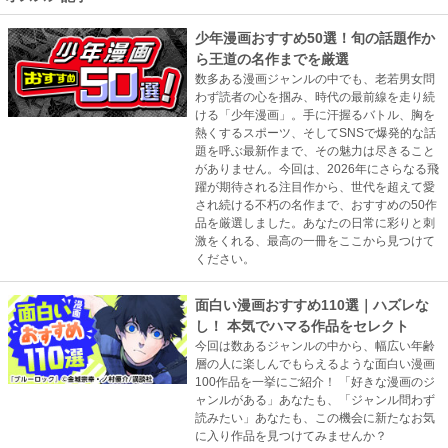
少年漫画おすすめ50選！旬の話題作か
ら王道の名作までを厳選
数多ある漫画ジャンルの中でも、老若男女問
わず読者の心を掴み、時代の最前線を走り続
ける「少年漫画」。手に汗握るバトル、胸を
熱くするスポーツ、そしてSNSで爆発的な話
題を呼ぶ最新作まで、その魅力は尽きること
がありません。今回は、2026年にさらなる飛
躍が期待される注目作から、世代を超えて愛
され続ける不朽の名作まで、おすすめの50作
品を厳選しました。あなたの日常に彩りと刺
激をくれる、最高の一冊をここから見つけて
ください。
面白い漫画おすすめ110選｜ハズレな
し！ 本気でハマる作品をセレクト
今回は数あるジャンルの中から、幅広い年齢
層の人に楽しんでもらえるような面白い漫画
100作品を一挙にご紹介！ 「好きな漫画のジ
ャンルがある」あなたも、「ジャンル問わず
読みたい」あなたも、この機会に新たなお気
に入り作品を見つけてみませんか？