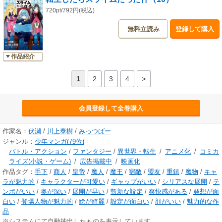
720pt/792円(税込)
無料立読み
登録して購入
作品紹介
1
2
3
4
>
会員登録して全巻購入
作家名：
伏瀬
/
川上泰樹
/
みっつばー
ジャンル：
少年マンガ(79位)
バトル・アクション
/
ファンタジー
/
異世界・転生
/
アニメ化
/
コミカ
ライズ(小説・ゲーム)
/
広告掲載中
/
映画化
作品タグ：
手下
/
商人
/
皇帝
/
魔人
/
魔王
/
宿敵
/
盟友
/
重鎮
/
魔物
/
キャ
ラが魅力的
/
キャラクターが可愛い
/
ギャップがいい
/
シリアスな展開
/
テ
ンポがいい
/
奥が深い
/
展開が早い
/
斬新な設定
/
爽快感がある
/
発想が面
白い
/
登場人物が魅力的
/
絵が綺麗
/
設定が面白い
/
顔がいい
/
魅力的な作
品
※システムにて自動抽出したものを表示しています