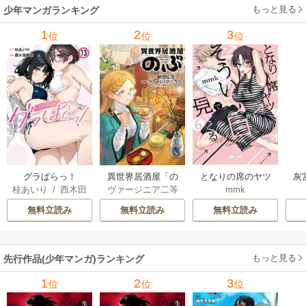
もっと見る
少年マンガランキング
れ
メ
1
2
3
位
位
位
ぁ
グラぱらっ！
異世界居酒屋「の
となりの席のヤツ
灰
桂あいり
/
西木田
ヴァージニア二等
mmk
ぶ」
がそういう目で見
景志
兵
/
蝉川夏哉
/
転
てくる
無料立読み
無料立読み
無料立読み
もっと見る
先行作品(少年マンガ)ランキング
1
2
3
位
位
位