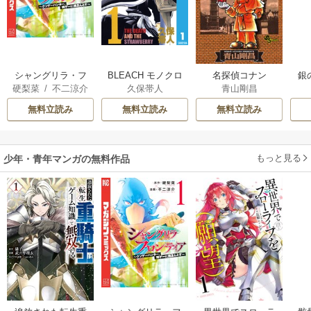
シャングリラ・フ
BLEACH モノクロ
名探偵コナン
銀
硬梨菜
/
不二涼介
久保帯人
青山剛昌
ロンティア
版
ｅ
無料立読み
無料立読み
無料立読み
もっと見る
少年・青年マンガの無料作品