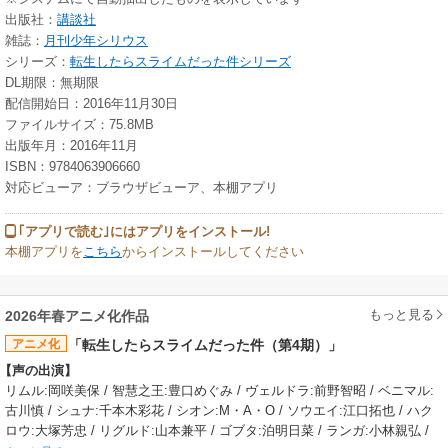
出版社：
講談社
雑誌：
月刊少年シリウス
シリーズ：
転生したらスライムだった件シリーズ
DL期限：無期限
配信開始日：2016年11月30日
ファイルサイズ：75.8MB
出版年月：2016年11月
ISBN：9784063906660
対応ビューア：ブラウザビューア、本棚アプリ
｢アプリで読む｣にはアプリをインストール!
本棚アプリを
こちら
からインストールしてください
もっと見る
2026年春アニメ化作品
アニメ化
「転生したらスライムだった件（第4期）」
【声の出演】
リムル:岡咲美保 / 智慧之王:豊口めぐみ / ヴェルドラ:前野智昭 / ベニマル:
古川慎 / シュナ:千本木彩花 / シオン:M・A・O / ソウエイ:江口拓也 / ハク
ロウ:大塚芳忠 / リグルド:山本兼平 / ゴブタ:泊明日菜 / ランガ:小林親弘 /