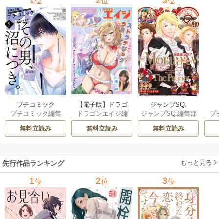
1
2
3
位
位
位
プチコミック
【電子版】ドラゴ
ジャンプSQ.
プ
プチコミック編集
ドラゴンエイジ編
ジャンプSQ.編集部
ンエイジ
部
集部
編
無料立読み
無料立読み
無料立読み
もっと見る
先行作品ランキング
1
2
3
位
位
位