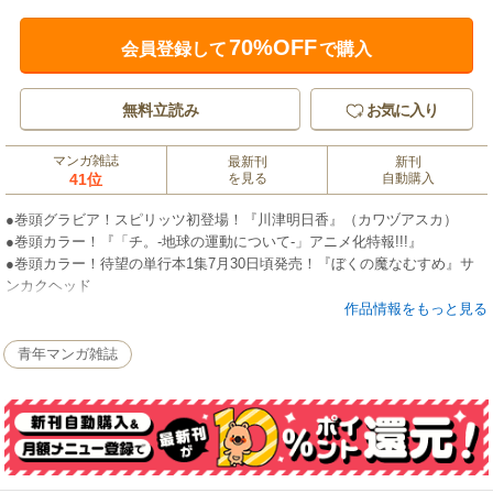
70%OFF
会員登録して
で購入
無料立読み
お気に入り
マンガ雑誌
最新刊
新刊
41位
を見る
自動購入
●巻頭グラビア！スピリッツ初登場！『川津明日香』（カワヅアスカ）
●巻頭カラー！『「チ。-地球の運動について-」アニメ化特報!!!』
●巻頭カラー！待望の単行本1集7月30日頃発売！『ぼくの魔なむすめ』サ
ンカクヘッド
●『アオアシ』小林有吾
作品情報をもっと見る
●『新九郎、奔る！』ゆうきまさみ
●『国宝』吉田修一＋三国史明
青年マンガ雑誌
●巻中カラー！既刊1・2集大増刷！『路傍のフジイ』鍋倉夫
●『煙色のまほろば』後藤うどん
●『土竜の唄』高橋のぼる
●巻中カラー！あの『伝染るんです。』の面々が再び！『「かわうそセブ
ン」発売記念記事＆吉田戦車氏描きおろし４コマ！』
●『スーパースターを唄って。』薄場圭