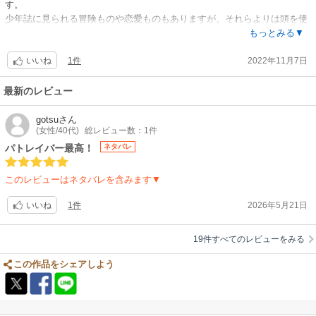
す。
そう、いつか、
少年誌に見られる冒険ものや恋愛ものもありますが、それらよりは頭を使
人生を懸けてーーー
って読むものだったり、よりリアリティのある作品が多いです。
もっとみる▼
もう30年以上購読しています。恐らく死ぬまで購入し続けると思います。
(405話「青き葦たちへ」より)
1件
2022年11月7日
いいね
小林有吾先生、たくさんの素晴らしい歓びと感動をありがとうございまし
最新のレビュー
た！感謝と感激を込めて！
gotsu
さん
(女性/40代)
総レビュー数：1件
パトレイバー最高！
ネタバレ
このレビューはネタバレを含みます▼
1件
2026年5月21日
いいね
19件すべてのレビューをみる
この作品をシェアしよう