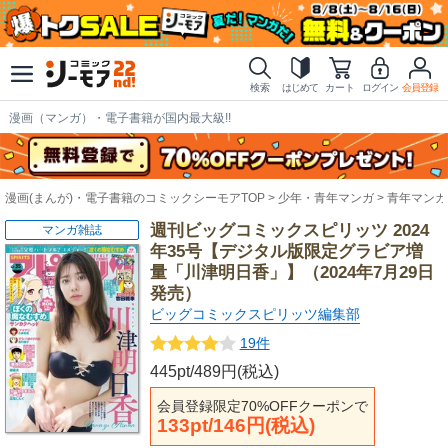
検索
はじめて
カート
ログイン
会員登録
漫画（マンガ）・電子書籍が国内最大級!!
漫画(まんが)・電子書籍のコミックシーモアTOP
少年・青年マンガ
青年マンガ
週刊ビッグコミックスピリッツ 2024
マンガ雑誌
年35号【デジタル版限定グラビア増
量「川津明日香」】（2024年7月29日
発売）
ビッグコミックスピリッツ編集部
19件
445pt/489円(税込)
会員登録限定70%OFFクーポンで
133pt/146円(税込)