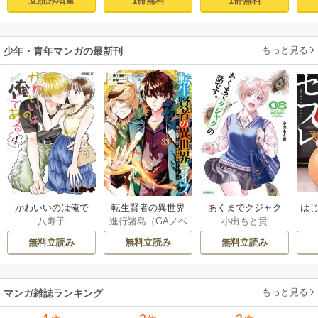
立読み増量
1冊無料
1冊無料
界で2周目無双【電
気に暮らしていま
子単行本】 1
す！【電子単行
本】 1
もっと見る
少年・青年マンガの最新刊
かわいいのは俺で
転生賢者の異世界
あくまでクジャク
はじ
八寿子
進行諸島（GAノベ
小出もと貴
ある 4巻
ライフ～第二の職
の話です。 8巻
ル／SBクリエイテ
業を得て、世界最
無料立読み
無料立読み
無料立読み
ィブ刊）
/
彭傑（Fr
強になりました～ 3
iendly Land）
/
風
3巻
花風花
もっと見る
マンガ雑誌ランキング