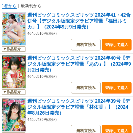
●やわスピ出張掲載『異世界失格』野田宏＋若松卓宏
1巻から
｜
最新刊から
●巻中カラー！単行本最新14集発売中！『くーねるまるた ぬーぼ』高尾じ
週刊ビッグコミックスピリッツ 2024年41・42合
んぐ
併号【デジタル版限定グラビア増量「福田ルミ
●『植物病理学は明日の君を願う』竹良実
カ」】（2024年9月9日発売）
●『俺のリスク』鳥トマト＋イシイ渡
●再掲載第２話『七夕の国』岩明均
464pt/510円(税込)
●『気まぐれコンセプト』ホイチョイ・プロ
無料立読み
登録して購入
作品紹介
＊「週刊スピリッツ」デジタル版には、紙版の付録、特典等は含まれませ
ん。また、紙版と一部内容が異なる場合があります。ご了承ください。
週刊ビッグコミックスピリッツ 2024年40号【デ
ジタル版限定グラビア増量「あの」】（2024年9
月2日発売）
464pt/510円(税込)
無料立読み
登録して購入
作品紹介
週刊ビッグコミックスピリッツ 2024年39号【デ
ジタル版限定グラビア増量「林佑香」】（2024
年8月26日発売）
445pt/489円(税込)
無料立読み
登録して購入