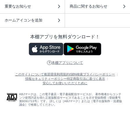
重要なお知らせ
商品に関するお知らせ
ホームアイコンを追加
本棚アプリを無料ダウンロード！
本棚アプリについて
このサイトについて
推奨環境
利用規約
ISBN検索
プライバシーポリシー
情報セキュリティーポリシー
特定商取引法に基づく表示
安心してお使いいただくために
ABJマークは、この電子書店・電子書籍配信サービスが、 著作権者からコンテ
ンツ使用許諾を得た正規版配信サービスであることを示す登録商標（登録番号
第6091713号）です。 詳しくは［ABJマーク］または［電子出版制作・流通協
議会］で検索してください。
(C)NTTソルマーレ