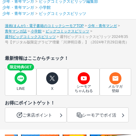
少年・青年マンガ
>
ビッグコミックスピリッツ編集部
少年・青年マンガ
>
小学館
少年・青年マンガ
>
ビッグコミックスピリッツ
漫画(まんが)・電子書籍のコミックシーモアTOP
少年・青年マンガ
青年マンガ誌
小学館
ビッグコミックスピリッツ
週刊ビッグコミックスピリッツ
週刊ビッグコミックスピリッツ 2024年35
号【デジタル版限定グラビア増量「川津明日香」】（2024年7月29日発売）
最新情報はここからチェック！
限定特典GET
シーモア
メルマガ
LINE
X
ちゃんねる
登録
お得にポイントゲット！
ご来店ポイント
シーモアでポイ活