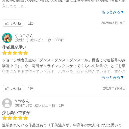
連載中の面白い漫画いっぱいの本誌、気になる記事や新作漫画があると購
入してました。
でも今刊からアオアシ最終回まで毎週買います！遂に最終の40巻に突入…
もっとみる▼
感無量です。
8件
2025年5月19日
スポコン大好きな私にとって、忘れられないスポコン神漫画のひとつにな
いいね
りました。
なつこ
さん
(女性/－)
総レビュー数：388件
ーーーもしも あなたが、
日常の中で、休日のふとした中で
作者層が厚い
サッカーの試合をする子供たちを見たとする。
ジョージ朝倉先生の「ダンス・ダンス・ダンスール」目当てで連載号のみ
今まではソレが目に入らなかっただけで、
購読中です。今、毎号がクライマックスかってくらいの熱量で、とても単
実は、本当にあなたのすぐ近くでサッカーをやっている。
行本になるまで待っていられず、ハラハラしながら読んでいます。驚かさ
れることに連載タイトルが他雑誌と比べて何倍もあり、連載のペースを各
もっとみる▼
なんとなくやっている子供もいる。
作家さんごとに変えて、休載をたくさんはさむことで熱量の高い作品の質
今が楽しくて仕方なくて、夢中でボールを追いかけている子もいる。
4件
2019年9月4日
のキープと量産を一雑誌が担っています。雑誌に関わる皆さんが、作者さ
いいね
小学生だろうか、中学生だろうか、高校生かも。
んを大事にされていることが伝わってきます。応援したい雑誌です。
hirot
さん
少しだけでも足を止めて眺めて、心の中でエールを送ってほしい。
(男性/40代)
総レビュー数：1件
あの汚れたボールを追いかけ続け、
少し高いですが
いつか世紀の戦いに出向く子供達がその中に居るかもしれない。
連載されている作品はあまり子供過ぎず、中高年の大人向けだと思いま
本当に、すぐそこに、きっといるのだ。