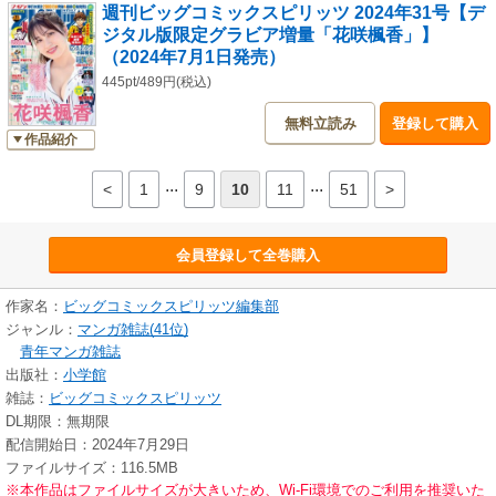
週刊ビッグコミックスピリッツ 2024年31号【デ
ジタル版限定グラビア増量「花咲楓香」】
（2024年7月1日発売）
445pt/489円(税込)
無料立読み
登録して購入
作品紹介
...
...
<
1
9
10
11
51
>
会員登録して全巻購入
作家名：
ビッグコミックスピリッツ編集部
ジャンル：
マンガ雑誌(41位)
青年マンガ雑誌
出版社：
小学館
雑誌：
ビッグコミックスピリッツ
DL期限：無期限
配信開始日：2024年7月29日
ファイルサイズ：116.5MB
※本作品はファイルサイズが大きいため、Wi-Fi環境でのご利用を推奨いた