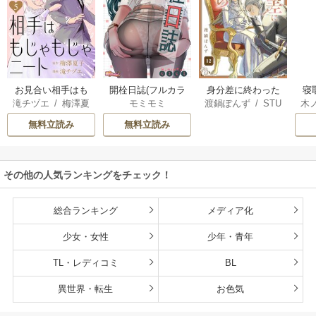
お見合い相手はも
開栓日誌(フルカラ
身分差に終わった
寝
滝チヅエ
/
梅澤夏
モミモミ
渡鍋ぽんず
/
STU
木
じゃもじゃニート
ー)
恋を、今さらです
子（エブリスタ）
DIO ZOON
が。
無料立読み
無料立読み
その他の人気ランキングをチェック！
総合ランキング
メディア化
少女・女性
少年・青年
TL・レディコミ
BL
異世界・転生
お色気