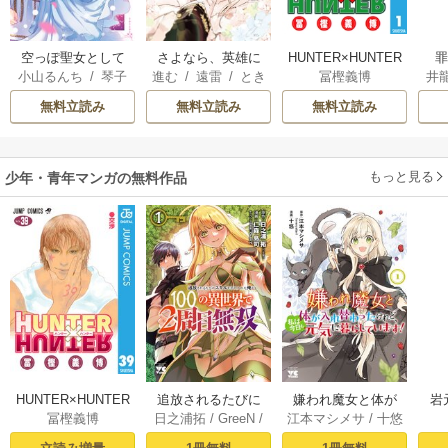
空っぽ聖女として
さよなら、英雄に
HUNTER×HUNTER
小山るんち
/
琴子
進む
/
遠雷
/
とき
冨樫義博
井
捨てられたはず
なった旦那様 ～
モノクロ版
間
が、嫁ぎ先の皇帝
ただ祈るだけの役
無料立読み
無料立読み
無料立読み
陛下に溺愛されて
立たずな妻のはず
います
でしたが……～
もっと見る
少年・青年マンガの無料作品
HUNTER×HUNTER
追放されるたびに
嫌われ魔女と体が
岩
冨樫義博
日之浦拓
/
GreeN
/
江本マシメサ
/
十悠
モノクロ版 39
スキルを手に入れ
入れ替わったけれ
仁森島司
た俺が、100の異世
ど、私は今日も元