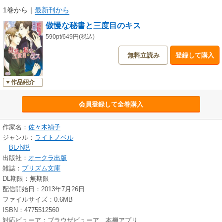
1巻から
｜
最新刊から
傲慢な秘書と三度目のキス
590pt/649円(税込)
無料立読み
登録して購入
作品紹介
会員登録して全巻購入
作家名：
佐々木禎子
ジャンル：
ライトノベル
BL小説
出版社：
オークラ出版
雑誌：
プリズム文庫
DL期限：無期限
配信開始日：2013年7月26日
ファイルサイズ：0.6MB
ISBN：4775512560
対応ビューア：ブラウザビューア、本棚アプリ