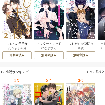
しもべの王子様
ふしだらな花摘み
アフター・ミッド
土
たつもとみお
鈴代
にむまひろ
Do.
【描き下ろしおま
男 20巻
ナイト・スキン
上
け付き特装版】 2巻
［ばら売り］ 42巻
な
無料立読み
無料立読み
無料立読み
もっと見る
BL小説ランキング
1
2
3
位
位
位