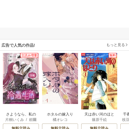
もっと見る
広告で人気の作品!
立読み増量
無料
さようなら、私の
ホタルの嫁入り
天は赤い河のほと
千
片桐いくみ
/
頼爾
橘オレコ
篠原千絵
枝
冷遇生活 ～パーテ
り
国
AK
ィーで声をかけて
皇
無料立読み
無料立読み
無料立読み