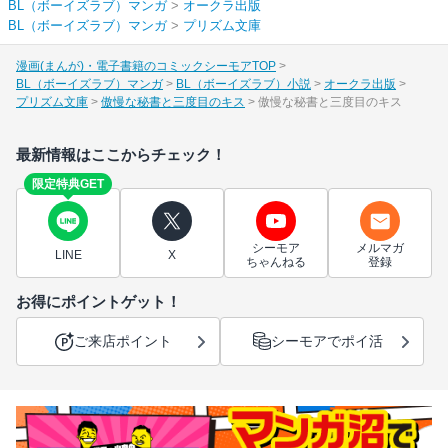
BL（ボーイズラブ）マンガ
>
オークラ出版
BL（ボーイズラブ）マンガ
>
プリズム文庫
漫画(まんが)・電子書籍のコミックシーモアTOP
BL（ボーイズラブ）マンガ
BL（ボーイズラブ）小説
オークラ出版
プリズム文庫
傲慢な秘書と三度目のキス
傲慢な秘書と三度目のキス
最新情報はここからチェック！
限定特典GET
シーモア
メルマガ
LINE
X
ちゃんねる
登録
お得にポイントゲット！
ご来店ポイント
シーモアでポイ活