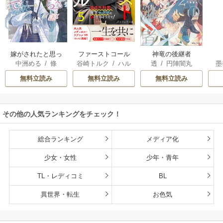
嫁がされたと思っ
ファーストコール
神竜の後継者
中洲める
/
條
谷崎トルク
/
ハル
透
/
円陣闇丸
墨
たら放置されたの
～童貞外科医、年
馨
で、好きに暮らし
下ヤクザの嫁にさ
無料立読み
無料立読み
無料立読み
ます。だから今さ
れそうです！～
ら構わないでくだ
さい、辺境伯さま
その他の人気ランキングをチェック！
総合ランキング
メディア化
少女・女性
少年・青年
TL・レディコミ
BL
異世界・転生
お色気