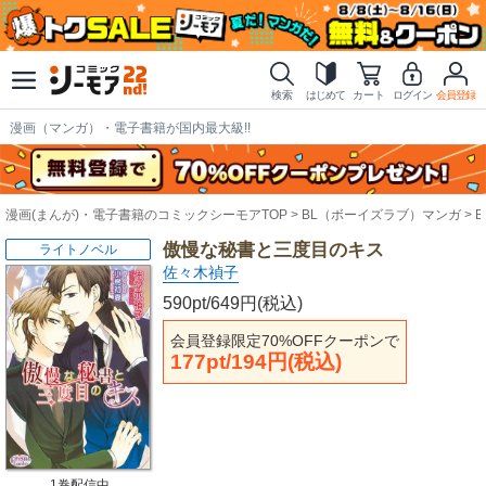
検索
はじめて
カート
ログイン
会員登録
漫画（マンガ）・電子書籍が国内最大級!!
漫画(まんが)・電子書籍のコミックシーモアTOP
BL（ボーイズラブ）マンガ
傲慢な秘書と三度目のキス
ライトノベル
佐々木禎子
590pt/649円(税込)
会員登録限定70%OFFクーポンで
177pt/194円(税込)
1巻配信中