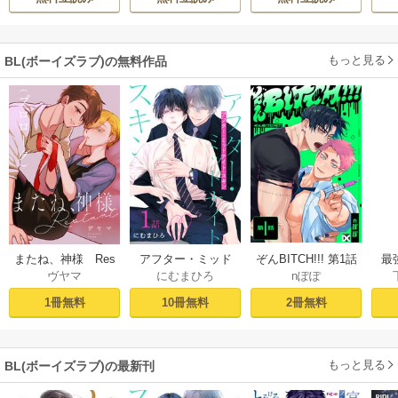
きたのがヤバい男
溺
だった件
もっと見る
BL(ボーイズラブ)の無料作品
ぞんBITCH!!! 第1話
最
またね、神様 Res
アフター・ミッド
nぽぽ
ヴヤマ
にむまひろ
し
tart［ばら売り］
ナイト・スキン
ー
プロローグ
［ばら売り］ 第1話
2冊無料
1冊無料
10冊無料
もっと見る
BL(ボーイズラブ)の最新刊