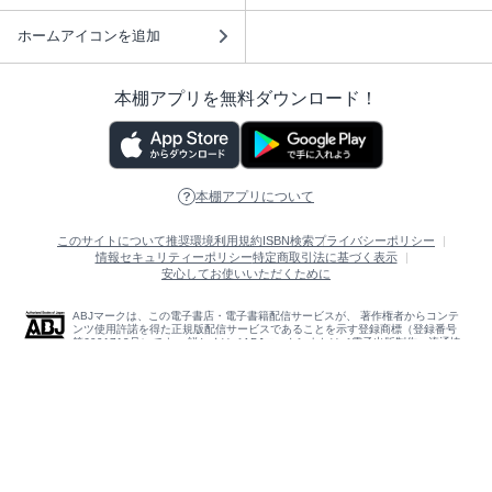
ホームアイコンを追加
本棚アプリを無料ダウンロード！
本棚アプリについて
このサイトについて
推奨環境
利用規約
ISBN検索
プライバシーポリシー
情報セキュリティーポリシー
特定商取引法に基づく表示
安心してお使いいただくために
ABJマークは、この電子書店・電子書籍配信サービスが、 著作権者からコンテ
ンツ使用許諾を得た正規版配信サービスであることを示す登録商標（登録番号
第6091713号）です。 詳しくは［ABJマーク］または［電子出版制作・流通協
議会］で検索してください。
(C)NTTソルマーレ