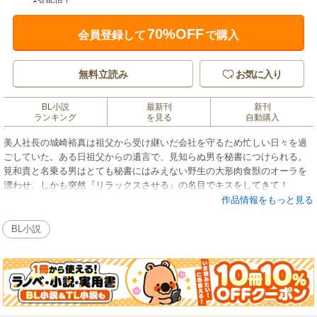
70%OFF
会員登録して
で購入
無料立読み
お気に入り
BL小説
最新刊
新刊
ランキング
を見る
自動購入
美人社長の城崎裕真は祖父から受け継いだ会社を守るため忙しい日々を過
ごしていた。ある日祖父からの遺言で、見知らぬ男を秘書につけられる。
筧和貴と名乗る男はとても秘書にはみえない野生の大形肉食獣のオーラを
漂わせ、しかも突然『リラックスさせる』の名目でキスをしてきて！
筧の傲慢な振る舞いに戸惑いつつも、身体を奪われていくうちいつしか心
作品情報をもっと見る
まで奪われ――。
BL小説