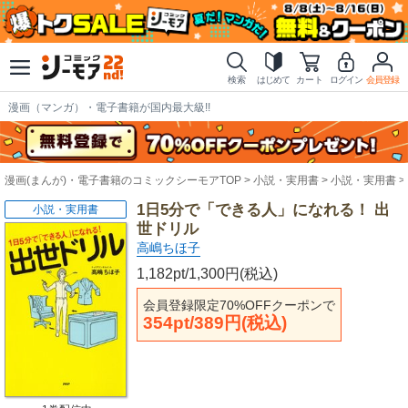
検索
はじめて
カート
ログイン
会員登録
漫画（マンガ）・電子書籍が国内最大級!!
漫画(まんが)・電子書籍のコミックシーモアTOP
小説・実用書
小説・実用書
1日5分で「できる人」になれる！ 出
小説・実用書
世ドリル
高嶋ちほ子
1,182pt/1,300円(税込)
会員登録限定70%OFFクーポンで
354pt/389円(税込)