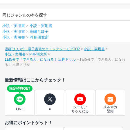
同じジャンルの本を探す
小説・実用書
>
小説・実用書
小説・実用書
>
高嶋ちほ子
小説・実用書
>
PHP研究所
漫画(まんが)・電子書籍のコミックシーモアTOP
小説・実用書
小説・実用書
PHP研究所
1日5分で「できる人」になれる！ 出世ドリル
1日5分で「できる人」になれ
る！ 出世ドリル
最新情報はここからチェック！
限定特典GET
シーモア
メルマガ
LINE
X
ちゃんねる
登録
お得にポイントゲット！