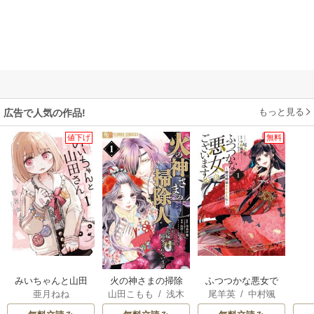
もっと見る
広告で人気の作品!
値下げ
無料
みいちゃんと山田
火の神さまの掃除
ふつつかな悪女で
亜月ねね
山田こもも
/
浅木
尾羊英
/
中村颯
さん
人ですが、いつの
はございますが ～
伊都
/
SNC
希
/
ゆき哉
間にか花嫁として
雛宮蝶鼠とりかえ