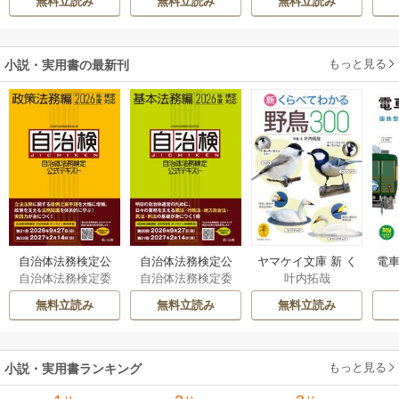
無料立読み
無料立読み
無料立読み
溺愛されています
伝～
もっと見る
小説・実用書の最新刊
自治体法務検定公
自治体法務検定公
ヤマケイ文庫 新 く
電車
自治体法務検定委
自治体法務検定委
叶内拓哉
式テキスト 政策
式テキスト 基本
らべてわかる野鳥3
型
員会
員会
法務編 ２０２６
法務編 ２０２６
00 1巻
無料立読み
無料立読み
無料立読み
年度検定対応 1巻
年度検定対応 1巻
もっと見る
小説・実用書ランキング