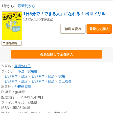
1巻から
｜
最新刊から
1日5分で「できる人」になれる！ 出世ドリル
1,182pt/1,300円(税込)
無料立読み
登録して購入
作品紹介
会員登録して全巻購入
作家名：
高嶋ちほ子
ジャンル：
小説・実用書
ビジネス・政治
>
ビジネス・経済
>
実用
ビジネス・政治
>
ビジネス・経済
>
自己啓発
出版社：
PHP研究所
DL期限：無期限
配信開始日：2014年5月28日
ファイルサイズ：7.8MB
ISBN：4569810446