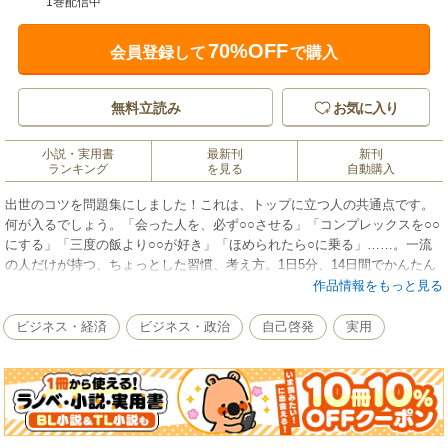
1巻配信中
70%OFF
会員登録して
で購入
無料立読み
お気に入り
小説・実用書
最新刊
新刊
ランキング
を見る
自動購入
出世のコツを問題集にしました！これは、トップに立つ人の共通点です。
何が入るでしょう。「会った人を、必ず○○させる」「コンプレックスを○○
にする」「三度の飯より○○が好き」「ほめられたら○に乗る」……。一流
の人だけが持つ、ちょっとした習慣、考え方。1日5分、14日間でかんたん
にそのような「出世力」がつきます。“頑張っているのに、マジメなのに報
作品情報をもっと見る
われない”、それにはわけがあります。解いて読むだけで、ダメダメな自分
が生まれ変わる実感がジワジワときます。無理なく、ムダなく成長したい
ビジネス・経済
ビジネス・政治
自己啓発
実用
人、必見の「世界一めんどうくさくない成功本」です。