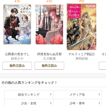
1
2
3
位
位
位
公爵家の長女でし
拝啓見知らぬ旦那
そ
デルフィニア戦記1
鈴音さや
久川航璃
茅田砂胡
た
様、離婚していた
だきます
無料立読み
無料立読み
その他の人気ランキングをチェック！
総合ランキング
メディア化
少女・女性
少年・青年