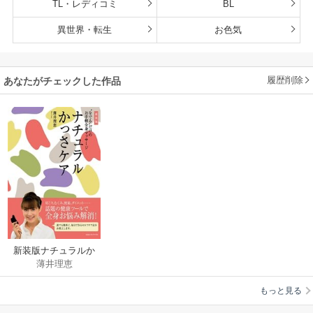
TL・レディコミ
BL
異世界・転生
お色気
履歴削除
あなたがチェックした作品
新装版ナチュラルか
薄井理恵
っさケア “なでる”だけ
のお手軽全身マッサ
もっと見る
ージ