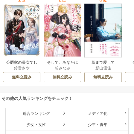
位
位
位
公爵家の長女でし
そして、あなたは
影まで愛して
鈴音さや
柏みなみ
影山優佳
た
私を捨てる
無料立読み
無料立読み
無料立読み
その他の人気ランキングをチェック！
総合ランキング
メディア化
少女・女性
少年・青年