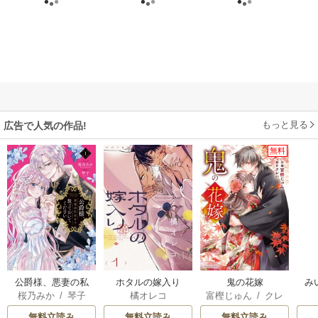
もっと見る
広告で人気の作品!
無料
公爵様、悪妻の私
ホタルの嫁入り
鬼の花嫁
み
桜乃みか
/
琴子
橘オレコ
富樫じゅん
/
クレ
はもう放っておい
ハ
てください
無料立読み
無料立読み
無料立読み