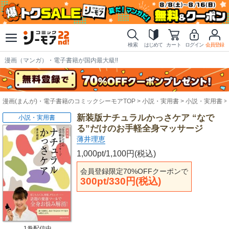
検索
はじめて
カート
ログイン
会員登録
漫画（マンガ）・電子書籍が国内最大級!!
漫画(まんが)・電子書籍のコミックシーモアTOP
小説・実用書
小説・実用書
新装版ナチュラルかっさケア “なで
小説・実用書
る”だけのお手軽全身マッサージ
薄井理恵
1,000pt/1,100円(税込)
会員登録限定70%OFFクーポンで
300pt/330円(税込)
1巻配信中