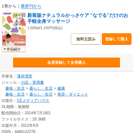
さらに生理痛や二日酔いなど、様々なお悩みを解決してくれる「かっさケ
1巻から
｜
最新刊から
ア」。
新装版ナチュラルかっさケア “なでる”だけのお
ぜひこの機会に、基礎から学んでみませんか？
手軽全身マッサージ
1,000pt/1,100円(税込)
***ご注意ください！ この商品に「かっさ板」はついておりません。***
無料立読み
登録して購入
作品紹介
会員登録して全巻購入
作家名：
薄井理恵
ジャンル：
小説・実用書
趣味・生活
>
暮らし・生活
>
健康
趣味・生活
>
暮らし・生活
>
美容・ダイエット
出版社：
CEメディアハウス
DL期限：無期限
配信開始日：2014年7月18日
ファイルサイズ：28.3MB
出版年月：2012年8月
ISBN：4484122278