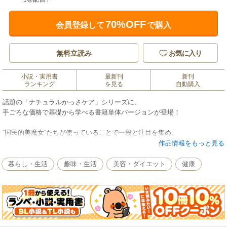
70%OFF
会員登録して
で購入
無料立読み
お気に入り
小説・実用書
最新刊
新刊
ランキング
を見る
自動購入
話題の「ナチュラルかっさケア」シリーズに、
手ごろな価格で基礎から学べる書籍単体バージョンが登場！
“国民的美魔女”たちが使っていることで一段と注目を集め、
さまざまなテレビ・雑誌で取り上げられている「かっさケア」。
作品情報をもっと見る
すでに、お気に入りのかっさ板をもっている方も多いことでしょう。
暮らし・生活
趣味・生活
美容・ダイエット
健康
そこで、2011年夏の発売以来、ずっと好調な売れ行きを続けている
『ナチュラルかっさケア(天然石オリジナルかっさ板つき)』の解説本だけ
を、
お手ごろな価格で発売。
さっと軽くなでるだけで、肩こりや腰痛、便秘、むくみ、