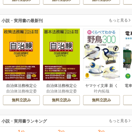
もっと見る
小説・実用書の最新刊
自治体法務検定公
自治体法務検定公
ヤマケイ文庫 新 く
電車
自治体法務検定委
自治体法務検定委
叶内拓哉
式テキスト 政策
式テキスト 基本
らべてわかる野鳥3
型
員会
員会
法務編 ２０２６
法務編 ２０２６
00 1巻
無料立読み
無料立読み
無料立読み
年度検定対応 1巻
年度検定対応 1巻
もっと見る
小説・実用書ランキング
1
2
3