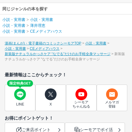
同じジャンルの本を探す
小説・実用書
>
小説・実用書
小説・実用書
>
薄井理恵
小説・実用書
>
CEメディアハウス
漫画(まんが)・電子書籍のコミックシーモアTOP
小説・実用書
小説・実用書
CEメディアハウス
新装版ナチュラルかっさケア “なでる”だけのお手軽全身マッサージ
新装版
ナチュラルかっさケア “なでる”だけのお手軽全身マッサージ
最新情報はここからチェック！
限定特典GET
シーモア
メルマガ
LINE
X
ちゃんねる
登録
お得にポイントゲット！
ご来店ポイント
シーモアでポイ活