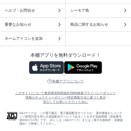
ヘルプ・お問合せ
シーモア島
重要なお知らせ
商品に関するお知らせ
ホームアイコンを追加
本棚アプリを無料ダウンロード！
本棚アプリについて
このサイトについて
推奨環境
利用規約
ISBN検索
プライバシーポリシー
情報セキュリティーポリシー
特定商取引法に基づく表示
安心してお使いいただくために
ABJマークは、この電子書店・電子書籍配信サービスが、 著作権者からコンテ
ンツ使用許諾を得た正規版配信サービスであることを示す登録商標（登録番号
第6091713号）です。 詳しくは［ABJマーク］または［電子出版制作・流通協
議会］で検索してください。