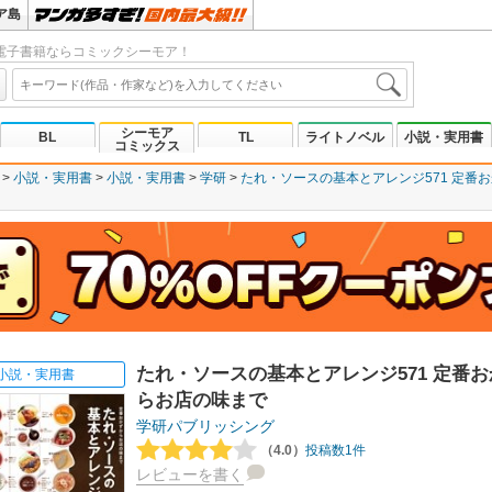
ア島
電子書籍ならコミックシーモア！
シーモア
BL
TL
ライトノベル
小説・実用書
コミックス
小説・実用書
小説・実用書
学研
たれ・ソースの基本とアレンジ571 定番
たれ・ソースの基本とアレンジ571 定番
小説・実用書
らお店の味まで
学研パブリッシング
（4.0）
投稿数1件
レビューを書く