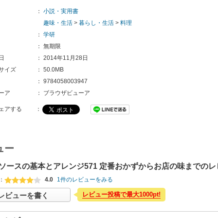
：
小説・実用書
趣味・生活
>
暮らし・生活
>
料理
：
学研
：
無期限
日
：
2014年11月28日
サイズ
：
50.0MB
：
9784058003947
ーア
：
ブラウザビューア
ェアする
：
ュー
ソースの基本とアレンジ571 定番おかずからお店の味までのレ
：
4.0
1件のレビューをみる
レビュー投稿で最大1000pt!
レビューを書く