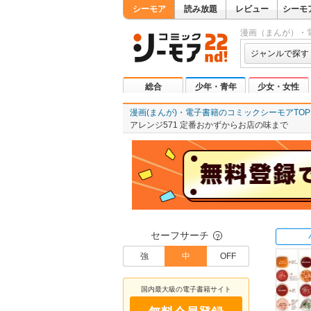
シーモア
読み放題
レビュー
シーモ
漫画（まんが）・
ジャンルで探す
総合
少年・青年
少女・女性
漫画(まんが)・電子書籍のコミックシーモアTOP
アレンジ571 定番おかずからお店の味まで
セーフサーチ
？
強
中
OFF
国内最大級の電子書籍サイト