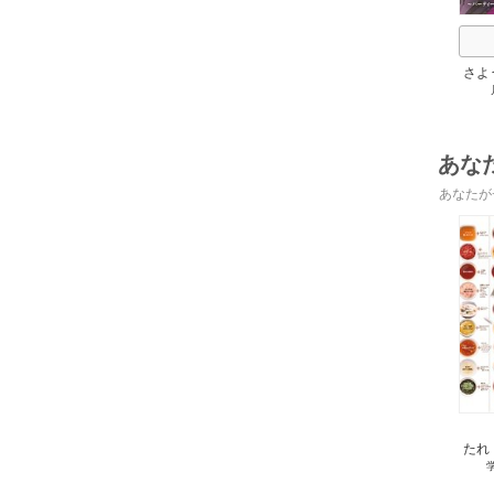
さよ
活 
けて
あな
あなたが
たれ
レン