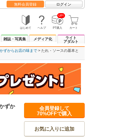
無料会員登録
ログイン
UP!
はじめて
ヘルプ
PT購入
カート
ライト
雑誌・写真集
メディア化
アダルト
おかずからお店の味まで
たれ・ソースの基本と
おかずか
会員登録して
70%OFFで購入
お気に入りに追加