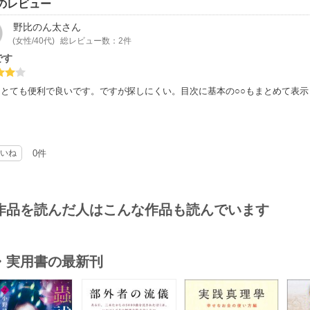
のレビュー
野比のん太
さん
(女性/40代)
総レビュー数：2件
です
はとても便利で良いです。ですが探しにくい。目次に基本の○○もまとめて表
いね
0件
作品を読んだ人はこんな作品も読んでいます
・実用書の最新刊