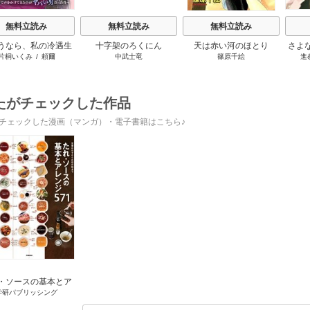
無料立読み
無料立読み
無料立読み
うなら、私の冷遇生
十字架のろくにん
天は赤い河のほとり
さよ
片桐いくみ
/
頼爾
中武士竜
篠原千絵
進
～パーティーで声をか
旦那
きたのがヤバい男だ
の役
った件
たがチェックした作品
チェックした漫画（マンガ）・電子書籍はこちら♪
・ソースの基本とア
学研パブリッシング
ジ571 定番おかずか
らお店の味まで