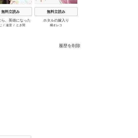
無料立読み
無料立読み
無料立読み
なら、英雄になった
ホタルの嫁入り
罪と罰のスピカ
夜伽の
む
/
遠雷
/
とき間
橘オレコ
井龍一
/
瀬尾知汐
様 ～ただ祈るだけ
の王
立たずな妻のはずで
したが……～
履歴を削除