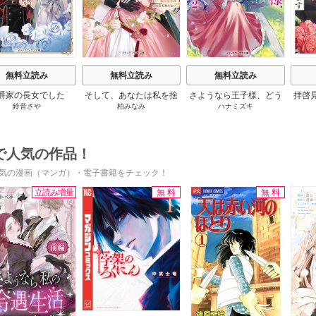
無料立読み
無料立読み
無料立読み
爵家の長女でした
そして、あなたは私を捨
さようなら王子様、どう
拝啓
鈴音さや
柏みなみ
ハナミズキ
てる
か私のことは忘れてくだ
婚
さい
で人気の作品！
気の漫画（マンガ）・電子書籍をチェック！
立読み増量
無料
無料
s