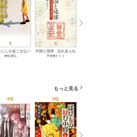
N
x
e
t
たにしか起こせない
中国と琉球 忘れ去られ
ささやかな、あるいは取
ゲー
神社昌弘
手登根ヒトミ
八木詠美
奇跡 1巻
た冊封史―魂の進化― 1
り返しがつかないもの 1
――ｅ
巻
巻
教育
もっと見る
4位
5位
6位
N
x