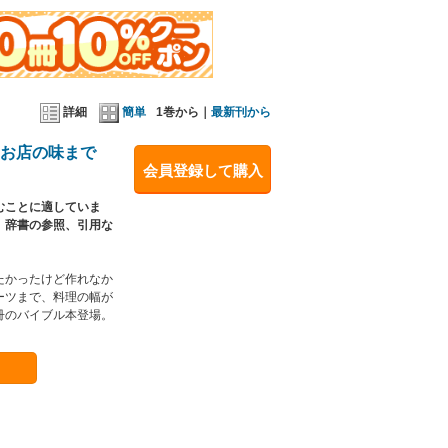
詳細
簡単
1巻から｜
最新刊から
らお店の味まで
会員登録して購入
むことに適していま
、辞書の参照、引用な
たかったけど作れなか
ーツまで、料理の幅が
冊のバイブル本登場。