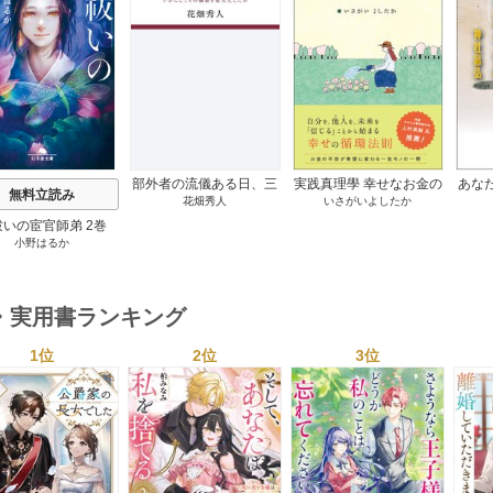
s
部外者の流儀ある日、三
実践真理學 幸せなお金の
あな
無料立読み
花畑秀人
いさがいよしたか
木たかしの5000曲を託さ
使い方編 1巻
れたぼくは、いかにして
祓いの宦官師弟 2巻
その価値を最大化したか
小野はるか
1巻
・実用書ランキング
1位
2位
3位
s