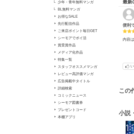
最新
少年・青年無料マンガ
BL無料マンガ
お得なSALE
先行配信作品
便利
ご来店ポイント毎日GET
シーモアでポイ活
内容
賞受賞作品
メディア化作品
特集一覧
い
スタッフオススメマンガ
レビュー高評価マンガ
広告掲載中タイトル
詳細検索
この
コミックニュース
シーモア図書券
プレゼントコード
小説
本棚アプリ