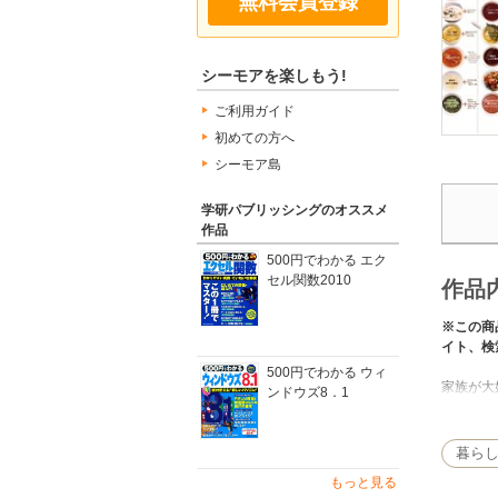
無料会員登録
シーモアを楽しもう!
ご利用ガイド
初めての方へ
シーモア島
学研パブリッシングのオススメ
作品
500円でわかる エク
セル関数2010
作品
※この商
イト、検
500円でわかる ウィ
家族が大
ンドウズ8．1
ニック、
暮ら
もっと見る