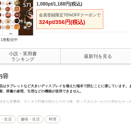
1,080pt/1,188円(税込)
会員登録限定70%OFFクーポンで
324pt/356円(税込)
1巻配信中
小説・実用書
最新刊を見る
ランキング
内容
品はタブレットなど大きいディスプレイを備えた端末で読むことに適しています。
索、辞書の参照、引用などの機能が使用できません。
好きな定番味、マンネリ打破の目からウロコ味、作ってみたかったけど作れなかっ
スイーツまで、料理の幅が無限に広がる味つけのたれ・ソース５７１レシピ。まさ
し・生活
趣味・生活
料理