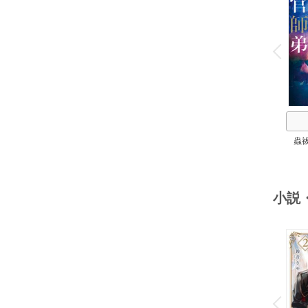
o
v
P
r
e
i
u
蟲
小説
o
v
P
r
e
i
u