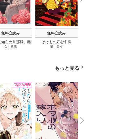
e
t
無料立読み
無料立読み
無料立読み
見知らぬ旦那様、離
ばけもの好む中将
影まで愛して
結
久川航璃
瀬川貴次
影山優佳
していただきます
もっと見る
立読み増量
無料
N
x
e
t