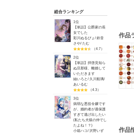
総合ランキング
1位
【単話】公爵家の長
女でした
作品
彩川ぬるぴょ
/
鈴音
さや
/
たむ
（4.7）
2位
【単話】拝啓見知ら
ぬ旦那様、離婚して
いただきます
紬いろと
/
久川航璃
/
あいるむ
（4.3）
3位
病弱な悪役令嬢です
が、婚約者が過保護
すぎて逃げ出したい
(私たち犬猿の仲でし
たよね！？)
作品
小箱ハコ
/
沢野いず