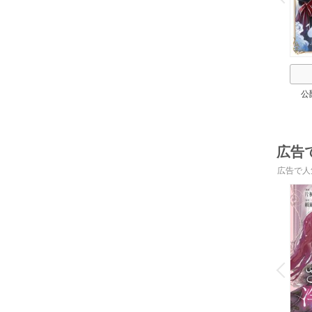
公
広告
広告で人
o
v
P
r
e
i
u