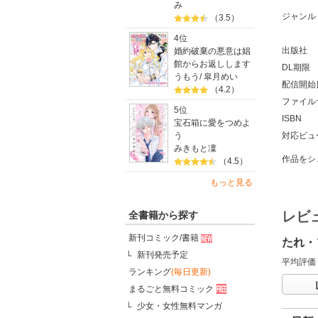
み
ジャンル
（3.5）
4位
出版社
婚約破棄の悪意は娼
館からお返しします
DL期限
うもう
/
皐月めい
配信開始
（4.2）
ファイル
5位
ISBN
宝石箱に愛をつめよ
う
対応ビュ
みきもと凜
作品をシ
（4.5）
もっと見る
レビ
全書籍から探す
新刊コミック/書籍
たれ・
新刊発売予定
平均評価
ランキング
(毎日更新)
まるごと無料コミック
少女・女性無料マンガ