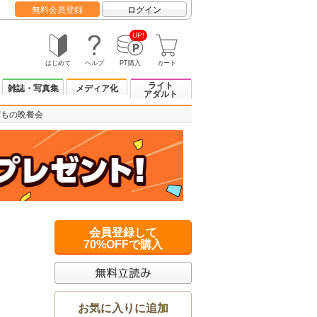
無料会員登録
ログイン
UP!
はじめて
ヘルプ
PT購入
カート
ライト
雑誌・写真集
メディア化
アダルト
どもの晩餐会
会員登録して
70%OFFで購入
お気に入りに追加