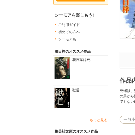
シーモアを楽しもう!
ご利用ガイド
初めての方へ
シーモア島
勝目梓のオススメ作品
花言葉は死
作品
獣道
発端は、
の男から
でもない
一般
もっと見る
集英社文庫のオススメ作品