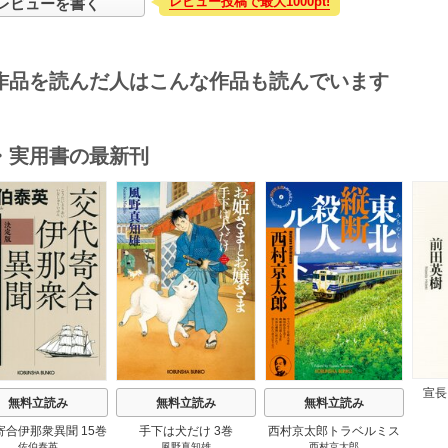
レビュー投稿で最大1000pt!
レビューを書く
作品を読んだ人はこんな作品も読んでいます
・実用書の最新刊
s
宣長
無料立読み
無料立読み
無料立読み
寄合伊那衆異聞 15巻
手下は犬だけ 3巻
西村京太郎トラベルミス
佐伯泰英
風野真知雄
西村京太郎