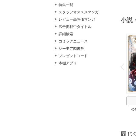
特集一覧
スタッフオススメマンガ
小説
レビュー高評価マンガ
広告掲載中タイトル
詳細検索
コミックニュース
シーモア図書券
プレゼントコード
o
v
本棚アプリ
P
r
e
i
u
公
同じ