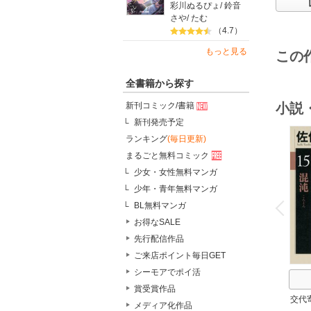
彩川ぬるぴょ
/
鈴音
さや
/
たむ
（4.7）
もっと見る
この
全書籍から探す
小説
新刊コミック/書籍
新刊発売予定
ランキング
(毎日更新)
まるごと無料コミック
少女・女性無料マンガ
少年・青年無料マンガ
o
v
BL無料マンガ
P
r
e
i
u
お得なSALE
先行配信作品
ご来店ポイント毎日GET
シーモアでポイ活
賞受賞作品
交代
メディア化作品