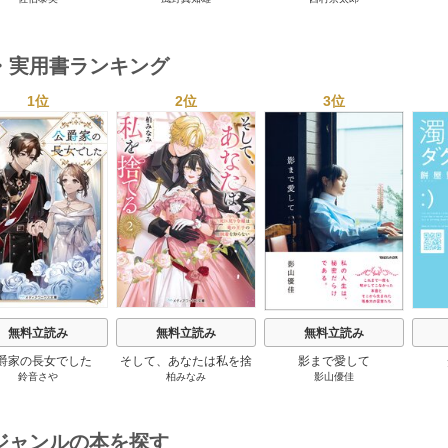
テリー・セレクション 2
巻
・実用書ランキング
1位
2位
3位
s
無料立読み
無料立読み
無料立読み
爵家の長女でした
そして、あなたは私を捨
影まで愛して
鈴音さや
柏みなみ
影山優佳
てる
ジャンルの本を探す