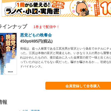
ラインナップ
1巻まで配信中！
悪党どもの晩餐会
450pt/495円(税込)
発端は、盗っ人稼業である江尻光男が富沢という偽名でホテルにチ
った。江尻は本物の富沢と間違えられ、いきなり３人の男から襲撃
れはかわしたものの、後日盗みに入った金庫室の前で一味と出くわ
っていたのはとんでもない罠だった。騙すか騙されるか…。壮絶な
ドバイオレンス。
会員登録して全巻購入
情報