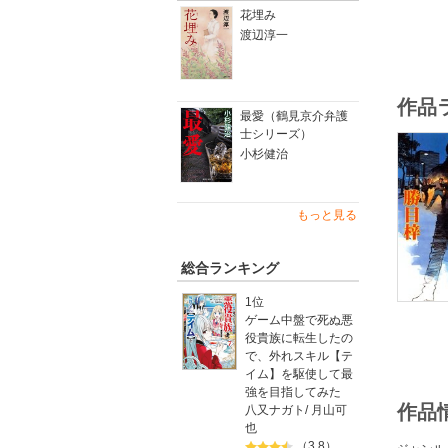
花埋み
渡辺淳一
作品
最愛（鶴見京介弁護
士シリーズ）
小杉健治
もっと見る
総合ランキング
1位
ゲーム中盤で死ぬ悪
役貴族に転生したの
で、外れスキル【テ
イム】を駆使して最
強を目指してみた
作品
八又ナガト
/
月山可
也
（3.8）