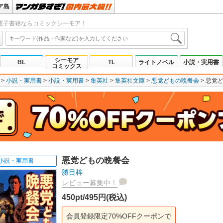
ア島
電子書籍ならコミックシーモア！
シーモア
BL
TL
ライトノベル
小説・実用書
コミックス
小説・実用書
小説・実用書
集英社
集英社文庫
悪党どもの晩餐会
悪党
悪党どもの晩餐会
小説・実用書
勝目梓
レビュー募集中！
450pt/495円(税込)
会員登録限定70%OFFクーポンで