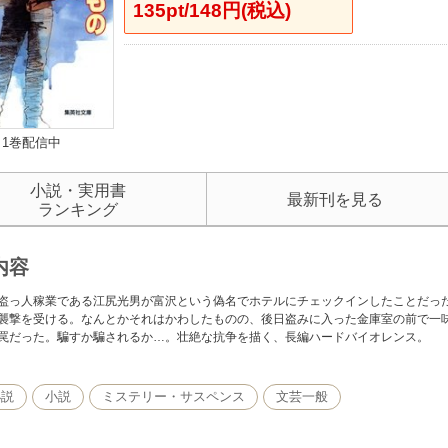
135pt/148円(税込)
1巻配信中
小説・実用書
最新刊を見る
ランキング
内容
盗っ人稼業である江尻光男が富沢という偽名でホテルにチェックインしたことだっ
襲撃を受ける。なんとかそれはかわしたものの、後日盗みに入った金庫室の前で一
罠だった。騙すか騙されるか…。壮絶な抗争を描く、長編ハードバイオレンス。
小説
小説
ミステリー・サスペンス
文芸一般