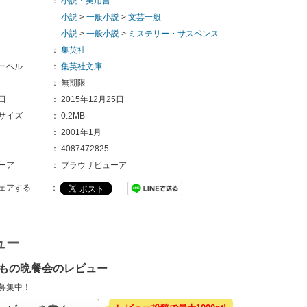
：
小説・実用書
小説
>
一般小説
>
文芸一般
小説
>
一般小説
>
ミステリー・サスペンス
：
集英社
ーベル
：
集英社文庫
：
無期限
日
：
2015年12月25日
サイズ
：
0.2MB
：
2001年1月
：
4087472825
ーア
：
ブラウザビューア
ェアする
：
ュー
もの晩餐会のレビュー
募集中！