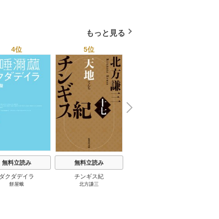
もっと見る
4位
5位
6位
N
x
e
t
無料立読み
無料立読み
無料立読み
ダクダデイラ
チンギス紀
東京バンドワゴン
B-PR
餅屋蛾
北方謙三
小路幸也
Ｂ
ジャラ
ディ 
ブック