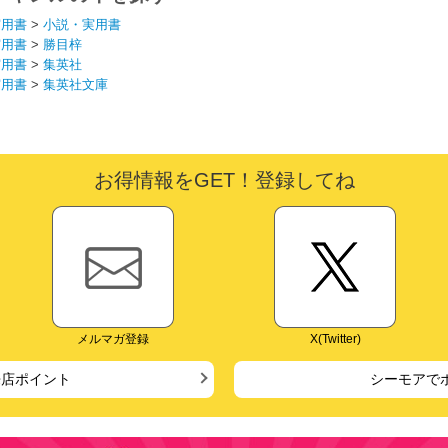
実用書
>
小説・実用書
実用書
>
勝目梓
実用書
>
集英社
実用書
>
集英社文庫
お得情報をGET！登録してね
メルマガ登録
X(Twitter)
来店ポイント
シーモアで