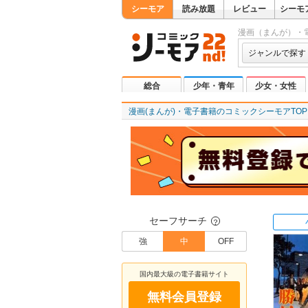
シーモア
読み放題
レビュー
シーモ
漫画（まんが）・
ジャンルで探す
総合
少年・青年
少女・女性
漫画(まんが)・電子書籍のコミックシーモアTOP
セーフサーチ
？
強
中
OFF
国内最大級の電子書籍サイト
無料会員登録