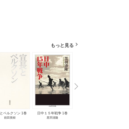
もっと見る
N
x
e
t
とベルクソン 1巻
日中１５年戦争 1巻
無料立読み
前田英樹
黒羽清隆
向島物語 1巻
便り屋
小杉健治