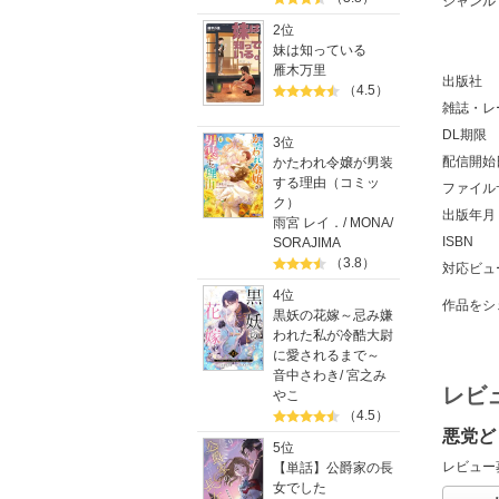
ジャンル
2位
妹は知っている
雁木万里
出版社
（4.5）
雑誌・レ
DL期限
3位
配信開始
かたわれ令嬢が男装
する理由（コミッ
ファイル
ク）
出版年月
雨宮 レイ．
/
MONA
/
ISBN
SORAJIMA
（3.8）
対応ビュ
4位
作品をシ
黒妖の花嫁～忌み嫌
われた私が冷酷大尉
に愛されるまで～
音中さわき
/
宮之み
レビ
やこ
（4.5）
悪党ど
5位
レビュー
【単話】公爵家の長
女でした