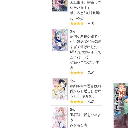
ぬ旦那様、離婚して
いただきます
紬いろと
/
久川航璃
/
あいるむ
（4.3）
3位
病弱な悪役令嬢です
が、婚約者が過保護
すぎて逃げ出したい
(私たち犬猿の仲でし
たよね！？)
小箱ハコ
/
沢野いず
み
（3.5）
4位
婚約破棄の悪意は娼
館からお返しします
うもう
/
皐月めい
（4.2）
5位
宝石箱に愛をつめよ
う
みきもと凜