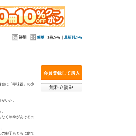
コード』（（ヒーロー文庫）、『バー・コントレイルの相
詳細
簡単
1巻から｜
最新刊から
会員登録して購入
舞台に「毒味役」の少
娘がいた。
る。
もなく年季があけるの
だ。
人の御子もともに病で