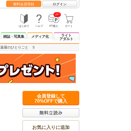
無料会員登録
ログイン
UP!
はじめて
ヘルプ
PT購入
カート
ライト
雑誌・写真集
メディア化
アダルト
薬屋のひとりごと ５
会員登録して
70%OFFで購入
お気に入りに追加