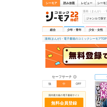
シーモア
読み放題
レビュー
シーモ
漫画（まんが）・
ジャンルで探す
総合
少年・青年
少女・女性
漫画(まんが)・電子書籍のコミックシーモアTOP
セーフサーチ
？
強
中
OFF
国内最大級の電子書籍サイト
無料会員登録