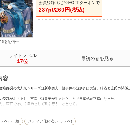
会員登録限定70%OFFクーポンで
237pt/260円(税込)
16巻配信中
ライトノベル
最初の巻を見る
17位
内容
度絶好調の大人気シリーズは新章突入。難事件の謎解きは勿論、猫猫と壬氏の関係
の反乱がおさまり、宮廷では皇子が生まれたことで玉葉妃が正室になった。
た、宦官ではなく皇弟として政を行うこととなる。
事もなく平和におさまったかに見えたが、都にはすでに不穏な空気が漂っていた。
いえば、謎の毒菓子事件、蝗害への不安、紙の村の所有権問題……いつものごとく
氏からの命令で、玉葉后の故郷、西都へと向かうことになった。
トノベル一般
メディア化(小説・ラノベ)
りの花たちが咲く舞踏会で何者かの陰謀が渦巻いていく。