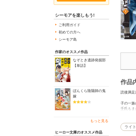
シーモアを楽しもう!
ご利用ガイド
初めての方へ
シーモア島
作家のオススメ作品
なぞとき遺跡発掘部
【単話】
作品
ぼんくら陰陽師の鬼
読後満足
嫁
子の一族
壬氏もま
一見、何
猫猫はと
もっと見る
また、壬
ライ
色とりど
ヒーロー文庫のオススメ作品