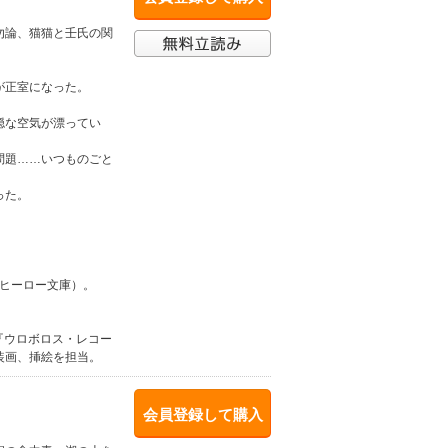
勿論、猫猫と壬氏の関
が正室になった。
穏な空気が漂ってい
問題……いつものごと
った。
（ヒーロー文庫）。
籍、『ウロボロス・レコー
装画、挿絵を担当。
会員登録して購入