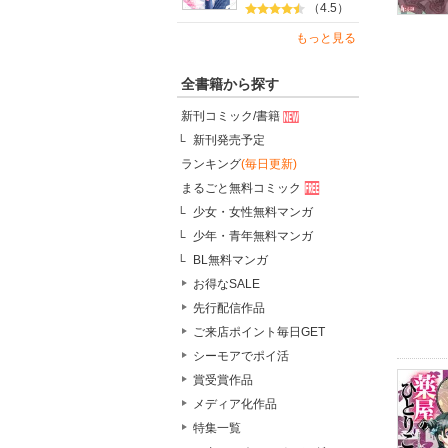
（4.5）
もっと見る
全書籍から探す
新刊コミック/書籍
新刊発売予定
ランキング
(毎日更新)
まるごと無料コミック
少女・女性無料マンガ
少年・青年無料マンガ
BL無料マンガ
お得なSALE
先行配信作品
ご来店ポイント毎日GET
シーモアでポイ活
賞受賞作品
メディア化作品
特集一覧