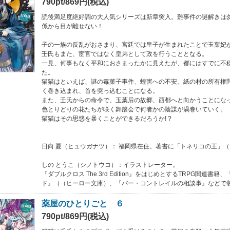
790pt/869円(税込)
読後満足度絶好調の大人気シリーズは新章突入。難事件の謎解きは
係から目が離せない！
子の一族の反乱がおさまり、宮廷では皇子が生まれたことで玉葉妃
壬氏もまた、宦官ではなく皇弟として政を行うこととなる。
一見、何事もなく平和におさまったかに見えたが、都にはすでに不
た。
猫猫はといえば、謎の毒菓子事件、蝗害への不安、紙の村の所有権
く巻き込まれ、首を突っ込むことになる。
また、壬氏からの命令で、玉葉后の故郷、西都へと向かうことにな
色とりどりの花たちが咲く舞踏会で何者かの陰謀が渦巻いていく。
猫猫はその思惑を暴くことができるだろうか! ?
日向 夏（ヒュウガナツ）： 福岡県在住。著書に「トネリコの王」
しの とうこ（シノトウコ）：イラストレーター。
『ダブルクロス The 3rd Edition』をはじめとするTRPG関連書
ド』（（ヒーロー文庫）、『バー・コントレイルの相談事』などで
薬屋のひとりごと ６
790pt/869円(税込)