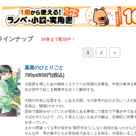
の思惑を暴くことができるだろうか! ?
（ヒュウガナツ）： 福岡県在住。著書に「トネリコの王」（ヒーロー文庫）。
うこ（シノトウコ）：イラストレーター。
クロス The 3rd Edition』をはじめとするTRPG関連書籍、『ウロボロス・レ
ラインナップ
どで装画、挿絵を担当。
16巻まで配信中！
1
2
>
薬屋のひとりごと
780pt/858円(税込)
大絶賛を博したあの痛快ミステリーが待望の文庫化。中世の東洋を
女が宮中で起こる難事件を次々に解決する。
大陸の中央に位置する、とある大国。その皇帝のおひざ元に一人の
名前は、猫猫(マオマオ)。
花街で薬師をやっていたが現在とある事情にて後宮で下働き中であ
そばかすだらけで、けして美人とはいえぬその娘は、分相応に何事
を待っていた。
まかり間違っても帝が自分を“御手付き”にしない自信があったから
そんな中、帝の御子たちが皆短命であることを知る。今現在いる二