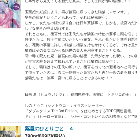
亡事件から見えてくる新たな真実。そして壬氏が命の危機に！？
玉葉妃の妊娠により、再び後宮に戻ってきた猫猫（マオマオ）。
皇帝の寵妃ということもあって、それは秘密厳守。
しかし、女たちの腹の探り合いは日常茶飯事で、しかも、後宮内だ
しげな動きが見え隠れする。
それとともに、後宮外では壬氏たちが隣国の特使の要求に頭を悩ま
特使たちは、数十年前にいたという妓女、それが見たいと無理難題
る。花街の事情に詳しい猫猫に相談を持ちかけてくるが、それは意
猫猫はその美女にかわる絶世の美人を用意することとなる。
茸中毒で死んだ妃、後宮内の廟の秘密、先帝がかかった呪い、その
が宦官の枠を超えて扱われていることに猫猫は気が付く。
そして、猫猫はその壬氏の願いで、後宮を出て北の避暑地へと同行
で待っていたのは、腹に一物持った高官たちと再び壬氏の命を狙う
猫猫たちは、無事、宮中に戻ることはできるのか！？
日向 夏（ヒュウガナツ）： 福岡県在住。著書に「トネリコの王」
しの とうこ（シノトウコ）：イラストレーター。
『ダブルクロス The 3rd Edition』をはじめとするTRPG関連書
ド』（（ヒーロー文庫）、『バー・コントレイルの相談事』などで
薬屋のひとりごと ４
790pt/869円(税込)