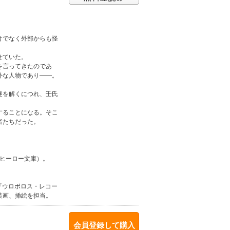
けでなく外部からも怪
せていた。
を言ってきたのであ
外な人物であり――。
謎を解くにつれ、壬氏
することになる。そこ
者たちだった。
（ヒーロー文庫）。
籍、『ウロボロス・レコー
装画、挿絵を担当。
会員登録して購入