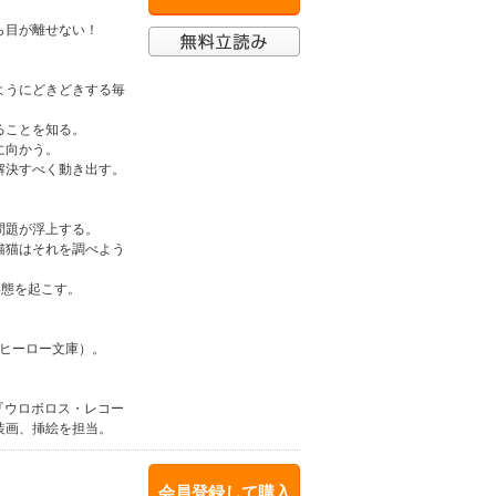
ら目が離せない！
ようにどきどきする毎
ることを知る。
に向かう。
解決すべく動き出す。
、
問題が浮上する。
猫猫はそれを調べよう
事態を起こす。
（ヒーロー文庫）。
籍、『ウロボロス・レコー
装画、挿絵を担当。
会員登録して購入