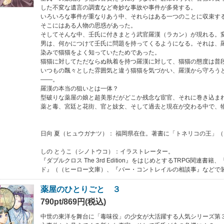
した不変な遺言の調査など奇妙な事故や事件が多発する。
いろいろな事件が重なりあう中、それらはある一つのことに収束す
そこにはある人物の思惑があった。
そしてそんな中、壬氏に付きまとう武官羅漢（ラカン）が現れる。
男は、何かにつけて壬氏に問題を持ってくるようになる。それは、
染みで猫猫をよく知っていたためであった。
猫猫に対してただならぬ執着を持つ羅漢に対して、猫猫の態度は普
いつもの飄々とした雰囲気と違う猫猫を気づかい、羅漢から守ろう
――。
羅漢の本当の狙いとは一体？
型破りな薬屋の娘と超美形だがどこか残念な宦官、それに巻き込ま
薬と毒、宮廷と花街、官と妓女、そして過去と現在が交わる中で、
日向 夏（ヒュウガナツ）： 福岡県在住。著書に「トネリコの王」
しの とうこ（シノトウコ）：イラストレーター。
『ダブルクロス The 3rd Edition』をはじめとするTRPG関連書
ド』（（ヒーロー文庫）、『バー・コントレイルの相談事』などで
薬屋のひとりごと ３
790pt/869円(税込)
中世の東洋を舞台に「毒味役」の少女が大活躍する人気シリーズ第