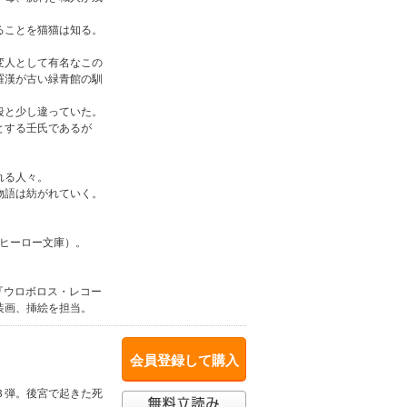
ることを猫猫は知る。
変人として有名なこの
羅漢が古い緑青館の馴
段と少し違っていた。
とする壬氏であるが
れる人々。
物語は紡がれていく。
（ヒーロー文庫）。
籍、『ウロボロス・レコー
装画、挿絵を担当。
会員登録して購入
３弾。後宮で起きた死