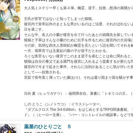
大人気ミステリー早くも第４弾。幽霊、逆子、拉致…怒濤の展開か
壬氏が宦官ではないと知ってしまった猫猫。
後宮内で皇帝以外のまともな男がいるのはご法度、それがばれない
日を過ごす。
そんな中、友人の小蘭が後宮を出て行ったあとの就職先を探してい
猫猫と子翠はそんな小蘭のために伝手を作るために後宮内の大浴場
その折、気弱な四夫人里樹妃が幽霊を見たという話を聞いてそれを
一方、翡翠宮では玉葉妃の腹の子が逆子だとわかる。
ろくな医官もいない後宮でこのまま逆子を産むことは命に関わると
猫猫は自分の養父である羅門を後宮に入れるよう提案するが新たな
後宮内で今まで起きた事件、それらに法則があることに気が付いた
として――拉致される。
宮廷で長年黒く濁っていた澱(おり)、それは凝り固まり国を騒がす
日向 夏（ヒュウガナツ）： 福岡県在住。著書に「トネリコの王」
しの とうこ（シノトウコ）：イラストレーター。
『ダブルクロス The 3rd Edition』をはじめとするTRPG関連書
ド』（（ヒーロー文庫）、『バー・コントレイルの相談事』などで
薬屋のひとりごと ５