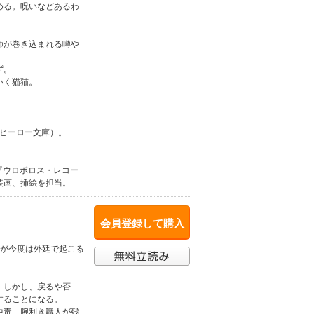
める。呪いなどあるわ
師が巻き込まれる噂や
ず。
いく猫猫。
（ヒーロー文庫）。
籍、『ウロボロス・レコー
装画、挿絵を担当。
会員登録して購入
女が今度は外廷で起こる
。しかし、戻るや否
することになる。
中毒、腕利き職人が残