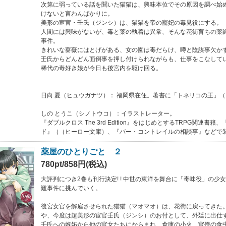
次第に弱っている話を聞いた猫猫は、興味本位でその原因を調べ始
けないと言わんばかりに。
美形の宦官・壬氏（ジンシ）は、猫猫を帝の寵妃の毒見役にする。
人間には興味がないが、毒と薬の執着は異常、そんな花街育ちの薬
事件。
きれいな薔薇にはとげがある、女の園は毒だらけ、噂と陰謀事欠か
壬氏からどんどん面倒事を押し付けられながらも、仕事をこなして
稀代の毒好き娘が今日も後宮内を駆け回る。
日向 夏（ヒュウガナツ）： 福岡県在住。著書に「トネリコの王」
しの とうこ（シノトウコ）：イラストレーター。
『ダブルクロス The 3rd Edition』をはじめとするTRPG関連書
ド』（（ヒーロー文庫）、『バー・コントレイルの相談事』などで
薬屋のひとりごと ２
780pt/858円(税込)
大評判につき2巻も刊行決定! ! 中世の東洋を舞台に「毒味役」の少
難事件に挑んでいく。
後宮女官を解雇させられた猫猫（マオマオ）は、花街に戻ってきた
や、今度は超美形の宦官壬氏（ジンシ）のお付として、外廷に出仕
壬氏への嫉妬から他の官女たちにからまれ、倉庫の小火、官僚の食