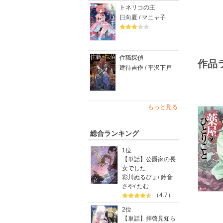
猫猫はそ
トネリコの王
日向夏 / マニャ子
日向 夏
しの と
『ダブル
住職探偵
作品
談事』な
建待吉作 / 平沢下戸
もっと見る
総合ランキング
1位
【単話】公爵家の長
女でした
彩川ぬるぴょ
/
鈴音
さや
/
たむ
（4.7）
2位
【単話】拝啓見知ら