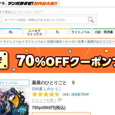
ア島
電子書籍ならコミックシーモア！
シーモア
BL
TL
ライトノベル
小説・実用書
コミックス
ライトノベル
ライトノベル
主婦の友社
ヒーロー文庫
薬屋のひとりごと
薬屋のひとりごと ５
ライトノベル
日向夏
しのとうこ
（4.8）
投稿数795件
レビューを書く
790pt/869円(税込)