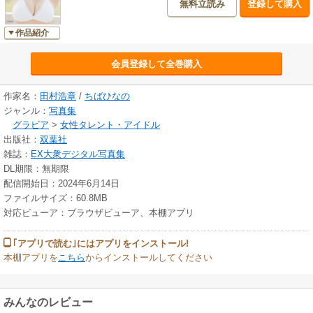
無料立読み
登録して購入
作品紹介
会員登録して全巻購入
作家名：
田村浩章
/
ちばひなの
ジャンル：
写真集
グラビア
>
女性タレント・アイドル
出版社：
双葉社
雑誌：
EX大衆デジタル写真集
DL期限：無期限
配信開始日：2024年6月14日
ファイルサイズ：60.8MB
対応ビューア：ブラウザビューア、本棚アプリ
｢アプリで読む｣にはアプリをインストール!
本棚アプリを
こちら
からインストールしてください
みんなのレビュー