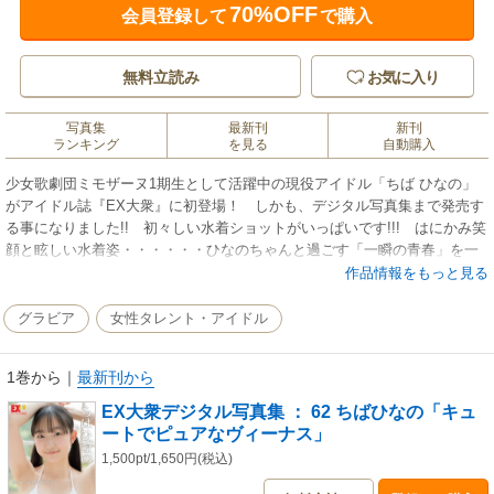
70%OFF
会員登録して
で購入
無料立読み
お気に入り
写真集
最新刊
新刊
ランキング
を見る
自動購入
少女歌劇団ミモザーヌ1期生として活躍中の現役アイドル「ちば ひなの」
がアイドル誌『EX大衆』に初登場！ しかも、デジタル写真集まで発売す
る事になりました!! 初々しい水着ショットがいっぱいです!!! はにかみ笑
顔と眩しい水着姿・・・・・・ひなのちゃんと過ごす「一瞬の青春」を一
冊にとじ込めました。
作品情報をもっと見る
※この商品は固定レイアウトで作成されており、タブレットなど大きいデ
グラビア
女性タレント・アイドル
ィスプレイを備えた端末で読むことに適しています。また、文字列のハイ
ライトや検索、辞書の参照、引用などの機能が使用できません。
1巻から
｜
最新刊から
EX大衆デジタル写真集 ： 62 ちばひなの「キュ
ートでピュアなヴィーナス」
1,500pt/1,650円(税込)