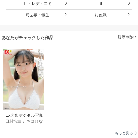
TL・レディコミ
BL
異世界・転生
お色気
履歴削除
あなたがチェックした作品
EX大衆デジタル写真
田村浩章
/
ちばひな
集 ： 62 ちばひなの
の
「キュートでピュア
もっと見る
なヴィーナス」