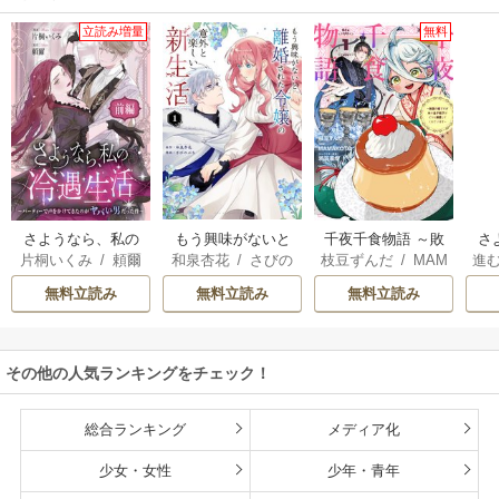
立読み増量
無料
さようなら、私の
もう興味がないと
千夜千食物語 ～敗
さ
片桐いくみ
/
頼爾
和泉杏花
/
さびの
枝豆ずんだ
/
MAM
進
冷遇生活 ～パーテ
離婚された令嬢の
国の姫ですが氷の
な
ぶち
AKOTO
/
鴉羽凛燈
ィーで声をかけて
意外と楽しい新生
皇子殿下がどうも
た
無料立読み
無料立読み
無料立読み
きたのがヤバい男
活
溺愛してくれてい
立
だった件
ます～
その他の人気ランキングをチェック！
総合ランキング
メディア化
少女・女性
少年・青年