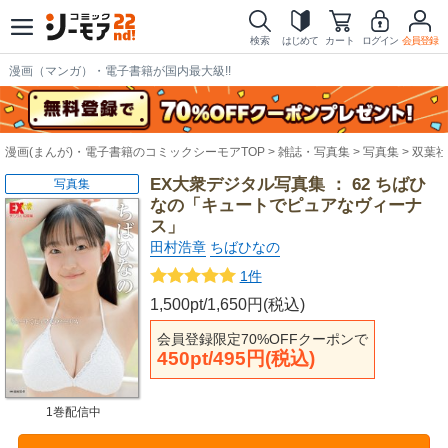
検索
はじめて
カート
ログイン
会員登録
漫画（マンガ）・電子書籍が国内最大級!!
漫画(まんが)・電子書籍のコミックシーモアTOP
雑誌・写真集
写真集
双葉社
EX大衆デジタル写真集 ： 62 ちばひ
写真集
なの「キュートでピュアなヴィーナ
ス」
田村浩章
ちばひなの
1件
1,500pt/1,650円(税込)
会員登録限定70%OFFクーポンで
450pt/495円(税込)
1巻配信中