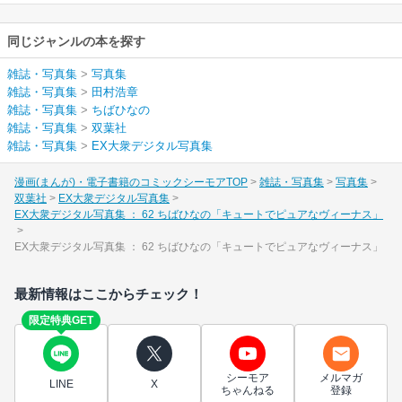
同じジャンルの本を探す
雑誌・写真集
>
写真集
雑誌・写真集
>
田村浩章
雑誌・写真集
>
ちばひなの
雑誌・写真集
>
双葉社
雑誌・写真集
>
EX大衆デジタル写真集
漫画(まんが)・電子書籍のコミックシーモアTOP
雑誌・写真集
写真集
双葉社
EX大衆デジタル写真集
EX大衆デジタル写真集 ： 62 ちばひなの「キュートでピュアなヴィーナス」
EX大衆デジタル写真集 ： 62 ちばひなの「キュートでピュアなヴィーナス」
最新情報はここからチェック！
限定特典GET
シーモア
メルマガ
LINE
X
ちゃんねる
登録