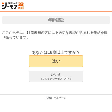
年齢認証
検索
はじめて
カート
ログイン
会員登録
漫画（マンガ）・電子書籍が国内最大級!!
ここから先は、18歳未満の方には不適切な表現が含まれる作品を取
り扱っています。
漫画(まんが)・電子書籍のコミックシーモアTOP
アダルト
アダルト写真集
白
あなたは18歳以上ですか？
[ハレム]東雲うみフェチグラビア「う
写真集
はい
みのまにまに。」【美麗版32P】
東雲うみ
フジシロタカノリ
いいえ
1件
（コミックシーモアTOPへ）
300pt/330円(税込)
会員登録限定70%OFFクーポンで
90pt/99円(税込)
(C)NTTソルマーレ