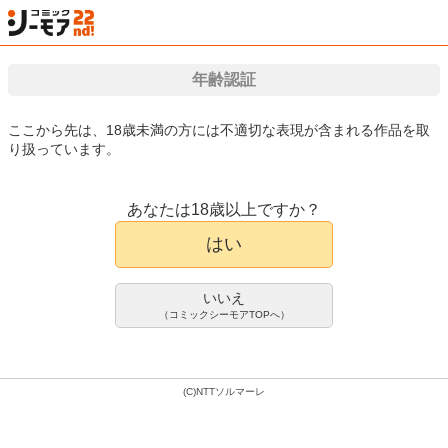
年齢認証
検索
はじめて
カート
ログイン
会員登録
漫画（マンガ）・電子書籍が国内最大級!!
ここから先は、18歳未満の方には不適切な表現が含まれる作品を取
り扱っています。
漫画(まんが)・電子書籍のコミックシーモアTOP
アダルト
アダルト写真集
講
あなたは18歳以上ですか？
松野蘭 ｎｅｗ ｉｓｌａｎｄ ｖ
写真集
はい
ｏｌ．３ オール未公開１００カッ
ト超完全版 ＦＲＩＤＡＹデジタル
写真集
いいえ
Cーmoreエンターテインメント
松野蘭
（コミックシーモアTOPへ）
1,700pt/1,870円(税込)
会員登録限定70%OFFクーポンで
(C)NTTソルマーレ
510pt/561円(税込)