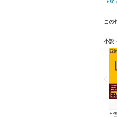
5件
この
小説
o
v
P
r
e
i
u
自治