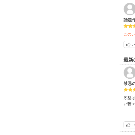
話題
この
い
最新
禁忌
序盤
い苦
い