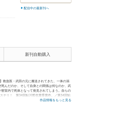
配信中の最新刊へ
新刊自動購入
！】救急医・武田の元に搬送されてきた、一体の溺
ぜ死んだのか、そして自身との関係は何なのか、武
が密室内で死体となって発見されてしまう。自らの
ステリ！ 第34回鮎川哲也賞受賞作。／第34回鮎
作品情報をもっと見る