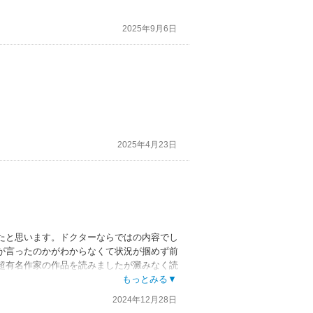
2025年9月6日
2025年4月23日
たと思います。ドクターならではの内容でし
が言ったのかがわからなくて状況が掴めず前
超有名作家の作品を読みましたが澱みなく読
てましたが、ベテランと新人とはこうも違う
もっとみる▼
明らかになった真実が生理的に受け付けられ
2024年12月28日
は読み返すことはないと思いました。