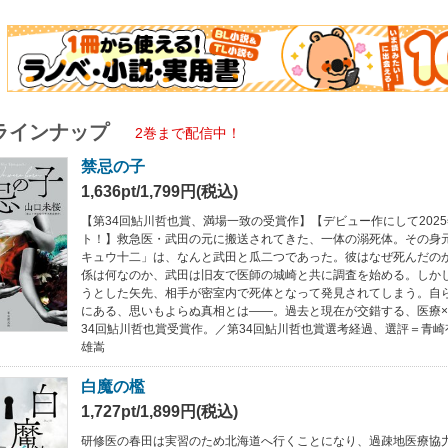
ラインナップ
2巻まで配信中！
禁忌の子
1,636pt/1,799円(税込)
【第34回鮎川哲也賞、満場一致の受賞作】【デビュー作にして202
ト！】救急医・武田の元に搬送されてきた、一体の溺死体。その身
キュウ十二」は、なんと武田と瓜二つであった。彼はなぜ死んだの
係は何なのか、武田は旧友で医師の城崎と共に調査を始める。しか
うとした矢先、相手が密室内で死体となって発見されてしまう。自
にある、思いもよらぬ真相とは――。過去と現在が交錯する、医療
34回鮎川哲也賞受賞作。／第34回鮎川哲也賞選考経過、選評＝青
雄嵩
白魔の檻
1,727pt/1,899円(税込)
研修医の春田は実習のため北海道へ行くことになり、過疎地医療協