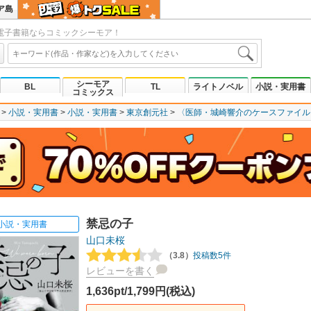
ア島
電子書籍ならコミックシーモア！
シーモア
BL
TL
ライトノベル
小説・実用書
コミックス
小説・実用書
小説・実用書
東京創元社
〈医師・城崎響介のケースファイル
禁忌の子
小説・実用書
山口未桜
（3.8）
投稿数5件
レビューを書く
1,636pt/1,799円(税込)