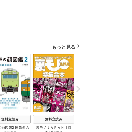
もっと見る
N
x
e
t
無料立読み
無料立読み
無料立読み
の顔図鑑2 国鉄型の
裏モノＪＡＰＡＮ【特
パナソニック コネクト
日本の