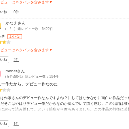
レビューはネタバレを含みます▼
いね
0件
かなえ
さん
(－/－)
総レビュー数：6422件
ルさ
ネタバレ
レビューはネタバレを含みます▼
いね
2件
monet
さん
(女性/50代)
総レビュー数：154件
ュー作だから、デビュー作なのに
らは作家さんのデビュー作なんですよね？にしてはなかなかに面白い作品だっ
ただそこはやはりデビュー作だからなのか読んでいて躓く感じ。この台詞は誰
ジに戻って読み返して…という箇所が何度もありました。この作品の前後に某
み頭の中で状況が映像の様に浮かぶ、今までそれはごく当たり前の事だと思っ
か…と申し訳ないですがつくづく思いました。この作品については個人的には
いね
1件
、正直気持ちが悪かったです…受け入れられる方には面白い作品なのかも。私