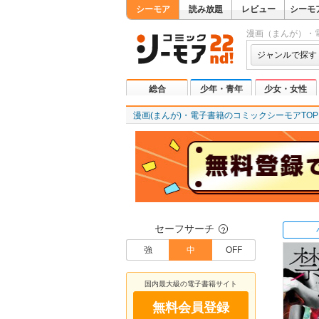
シーモア
読み放題
レビュー
シーモ
漫画（まんが）・
ジャンルで探す
総合
少年・青年
少女・女性
漫画(まんが)・電子書籍のコミックシーモアTOP
セーフサーチ
？
強
中
OFF
国内最大級の電子書籍サイト
無料会員登録