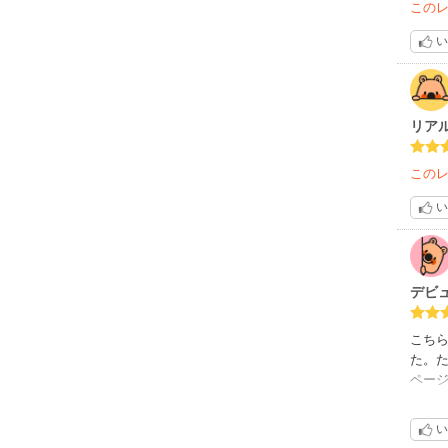
この
い
リア
この
い
デビ
こち
た。
ペー
み進
もの
い
ない