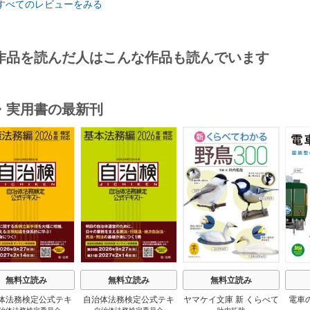
すべてのレビューをみる
作品を読んだ人はこんな作品も読んでいます
・実用書の最新刊
s
無料立読み
無料立読み
無料立読み
体法務検定公式テキ
自治体法務検定公式テキ
ヤマケイ文庫 新 くらべて
電車