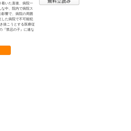
り着いた直後、病院一
んな中、院内で病院ス
の影響で、病院の周囲
立した病院で不可能犯
生き抜こうとする医療従
トの『禁忌の子』に連な