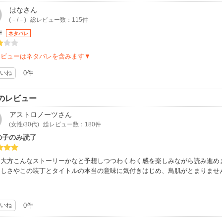
はな
さん
(－/－)
総レビュー数：115件
作
ネタバレ
レビューはネタバレを含みます▼
いね
0件
のレビュー
アストロノーツ
さん
(女性/30代)
総レビュー数：180件
の子のみ読了
は大方こんなストーリーかなと予想しつつわくわく感を楽しみながら読み進め
々しさやこの装丁とタイトルの本当の意味に気付きはじめ、鳥肌がとまりませ
いね
0件