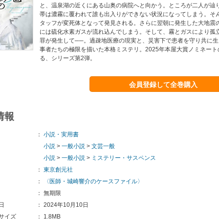
と、温泉湖の近くにある山奥の病院へと向かう。ところが二人が辿
帯は濃霧に覆われて誰も出入りができない状況になってしまう。そ
タッフが変死体となって発見される。さらに翌朝に発生した大地震
には硫化水素ガスが流れ込んでしまう。そして、霧とガスにより孤
罪が発生して──。過疎地医療の現実と、災害下で患者を守り共に
事者たちの極限を描いた本格ミステリ。2025年本屋大賞ノミネー
る、シリーズ第2弾。
会員登録して全巻購入
情報
：
小説・実用書
小説
>
一般小説
>
文芸一般
小説
>
一般小説
>
ミステリー・サスペンス
：
東京創元社
：
〈医師・城崎響介のケースファイル〉
：
無期限
日
：
2024年10月10日
サイズ
：
1.8MB