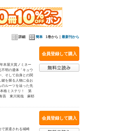
詳細
簡単
1巻から｜
最新刊から
会員登録して購入
5年本屋大賞ノミネー
元不明の遺体「キュウ
か、そして自身との関
し鍵を握る人物に会お
らのルーツを辿った先
×本格ミステリ！ 第
崎有吾 東川篤哉 麻耶
会員登録して購入
力で派遣される城崎