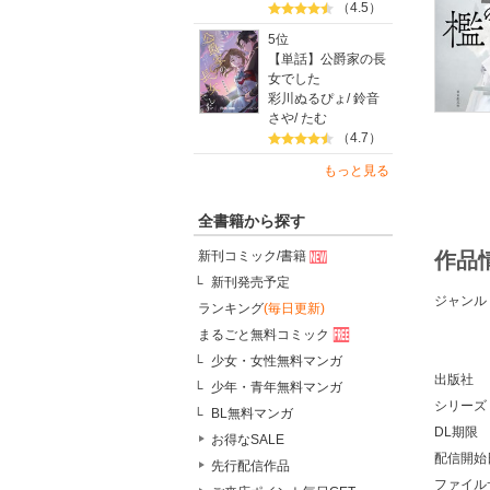
（4.5）
5位
【単話】公爵家の長
女でした
彩川ぬるぴょ
/
鈴音
さや
/
たむ
（4.7）
もっと見る
全書籍から探す
作品
新刊コミック/書籍
新刊発売予定
ジャンル
ランキング
(毎日更新)
まるごと無料コミック
少女・女性無料マンガ
出版社
少年・青年無料マンガ
シリーズ
BL無料マンガ
DL期限
お得なSALE
配信開始
先行配信作品
ファイル