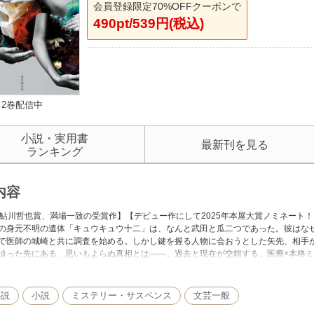
会員登録限定70%OFFクーポンで
490pt/539円(税込)
2巻配信中
小説・実用書
最新刊を見る
ランキング
内容
回鮎川哲也賞、満場一致の受賞作】【デビュー作にして2025年本屋大賞ノミネート
の身元不明の遺体「キュウキュウ十二」は、なんと武田と瓜二つであった。彼はな
で医師の城崎と共に調査を始める。しかし鍵を握る人物に会おうとした矢先、相手
辿った先にある、思いもよらぬ真相とは――。過去と現在が交錯する、医療×本格ミ
選考経過、選評＝青崎有吾 東川篤哉 麻耶雄嵩
小説
小説
ミステリー・サスペンス
文芸一般