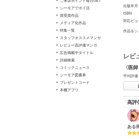
ご来店ポイント毎日GET
出版年月
シーモアでポイ活
ISBN
賞受賞作品
対応ビュ
メディア化作品
特集一覧
作品をシ
スタッフオススメマンガ
レビュー高評価マンガ
広告掲載中タイトル
レビ
詳細検索
〈医師
コミックニュース
シーモア図書券
平均評価
プレゼントコード
本棚アプリ
高評
ある