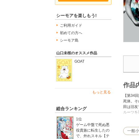
シーモアを楽しもう!
ご利用ガイド
初めての方へ
シーモア島
山口未桜のオススメ作品
GOAT
作品
もっと見る
【第34
死体。そ
田は旧友
総合ランキング
ルーツを
川哲也賞
1位
ゲーム中盤で死ぬ悪
役貴族に転生したの
一般
で、外れスキル【テ