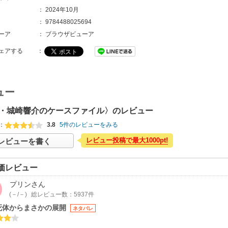
：
2024年10月
：
9784488025694
ーア
：
ブラウザビューア
ェアする
：
ュー
・城崎響介のケースファイル〉のレビュー
：
3.8
5件のレビューをみる
レビュー投稿で最大1000pt!
レビューを書く
価レビュー
プリン
さん
(－/－)
総レビュー数：5937件
死体からまさかの展開
ネタバレ