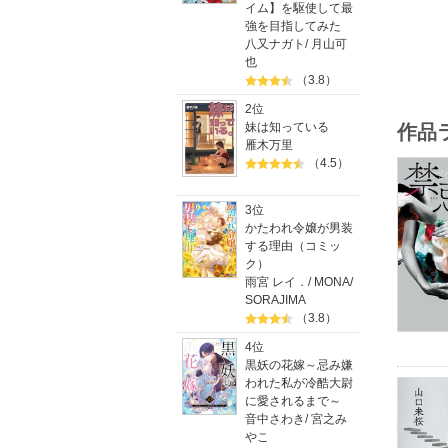
イム】を駆使して最
強を目指してみた
八又ナガト
/
月山可
也
（3.8）
2位
妹は知っている
作品
雁木万里
（4.5）
3位
かたわれ令嬢が男装
する理由（コミッ
ク）
雨宮 レイ．
/
MONA
/
SORAJIMA
（3.8）
4位
黒妖の花嫁～忌み嫌
われた私が冷酷大尉
に愛されるまで～
音中さわき
/
宮之み
やこ