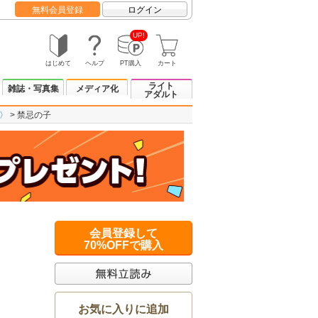
無料会員登録
ログイン
UP!
はじめて
ヘルプ
PT購入
カート
ライト
雑誌・写真集
メディア化
アダルト
〉
禁忌の子
会員登録して
70%OFFで購入
お気に入りに追加