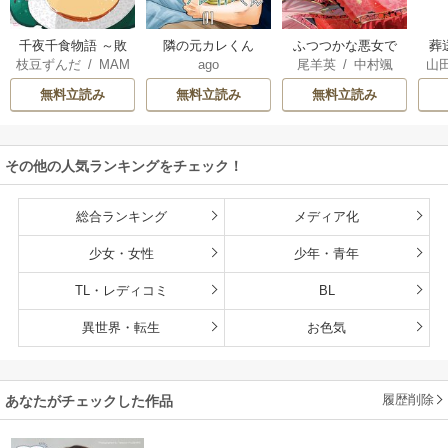
千夜千食物語 ～敗
隣の元カレくん
ふつつかな悪女で
葬
枝豆ずんだ
/
MAM
ago
尾羊英
/
中村颯
山
国の姫ですが氷の
はございますが ～
AKOTO
/
鴉羽凛燈
希
/
ゆき哉
皇子殿下がどうも
雛宮蝶鼠とりかえ
無料立読み
無料立読み
無料立読み
溺愛してくれてい
伝～
ます～
その他の人気ランキングをチェック！
総合ランキング
メディア化
少女・女性
少年・青年
TL・レディコミ
BL
異世界・転生
お色気
履歴削除
あなたがチェックした作品