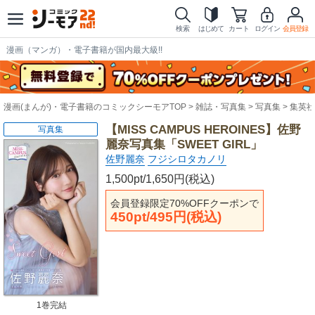
検索
はじめて
カート
ログイン
会員登録
漫画（マンガ）・電子書籍が国内最大級!!
漫画(まんが)・電子書籍のコミックシーモアTOP
雑誌・写真集
写真集
集英社
【MISS CAMPUS HEROINES】佐野
写真集
麗奈写真集「SWEET GIRL」
佐野麗奈
フジシロタカノリ
1,500pt/1,650円(税込)
会員登録限定70%OFFクーポンで
450pt/495円(税込)
1巻完結