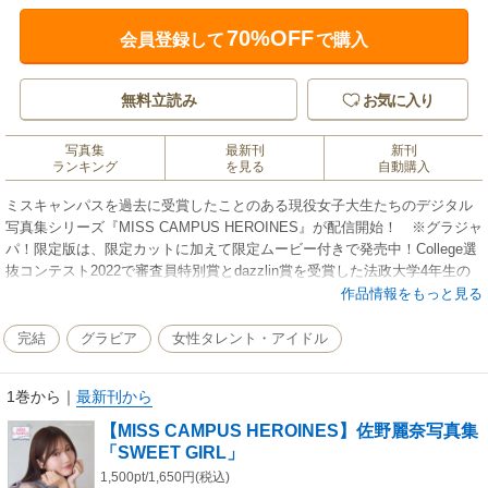
70%OFF
会員登録して
で購入
無料立読み
お気に入り
写真集
最新刊
新刊
ランキング
を見る
自動購入
ミスキャンパスを過去に受賞したことのある現役女子大生たちのデジタル
写真集シリーズ『MISS CAMPUS HEROINES』が配信開始！ ※グラジャ
パ！限定版は、限定カットに加えて限定ムービー付きで発売中！College選
抜コンテスト2022で審査員特別賞とdazzlin賞を受賞した法政大学4年生の
佐野麗奈が自身初のデジタル写真集をリリース！ 原宿食べ歩きやイルミ
作品情報をもっと見る
ネーションでデート気分が味わえるほか、モコモコなルームウェアやお庭
でのピクニックでスイート＆メルヘンな世界にも迷い込める。とにかく“か
完結
グラビア
女性タレント・アイドル
わいい”を目いっぱいに詰め込んだ一冊です。未来がまぶしい女子大生の、
キュートで輝かしい瞬間をぜひ！
1巻から
｜
最新刊から
【MISS CAMPUS HEROINES】佐野麗奈写真集
「SWEET GIRL」
1,500pt/1,650円(税込)