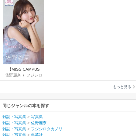
【MISS CAMPUS
佐野麗奈
/
フジシロ
HEROINES】佐野麗
タカノリ
奈写真集「SWEET
もっと見る
GIRL」
同じジャンルの本を探す
雑誌・写真集
>
写真集
雑誌・写真集
>
佐野麗奈
雑誌・写真集
>
フジシロタカノリ
雑誌・写真集
>
集英社