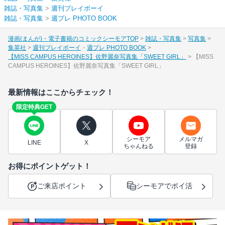
雑誌・写真集
>
週刊プレイボーイ
雑誌・写真集
>
週プレ PHOTO BOOK
漫画(まんが)・電子書籍のコミックシーモアTOP
雑誌・写真集
写真集
集英社
週刊プレイボーイ
週プレ PHOTO BOOK
【MISS CAMPUS HEROINES】佐野麗奈写真集「SWEET GIRL」
【MISS
CAMPUS HEROINES】佐野麗奈写真集「SWEET GIRL」
最新情報はここからチェック！
限定特典GET
シーモア
メルマガ
LINE
X
ちゃんねる
登録
お得にポイントゲット！
ご来店ポイント
シーモアでポイ活