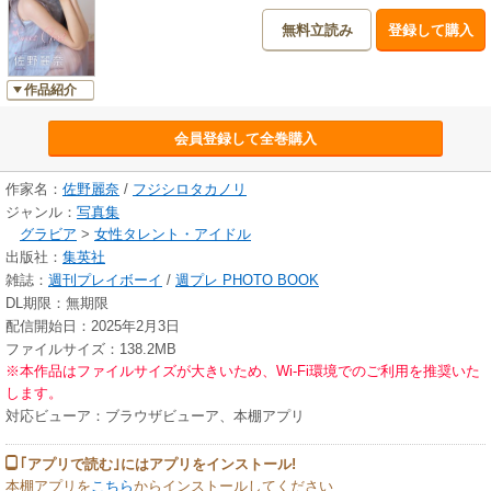
無料立読み
登録して購入
作品紹介
会員登録して全巻購入
作家名：
佐野麗奈
/
フジシロタカノリ
ジャンル：
写真集
グラビア
>
女性タレント・アイドル
出版社：
集英社
雑誌：
週刊プレイボーイ
/
週プレ PHOTO BOOK
DL期限：無期限
配信開始日：2025年2月3日
ファイルサイズ：138.2MB
※本作品はファイルサイズが大きいため、Wi-Fi環境でのご利用を推奨いた
します。
対応ビューア：ブラウザビューア、本棚アプリ
｢アプリで読む｣にはアプリをインストール!
本棚アプリを
こちら
からインストールしてください