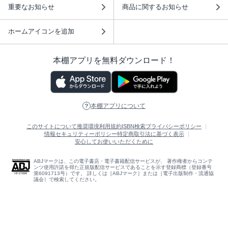
重要なお知らせ
商品に関するお知らせ
ホームアイコンを追加
本棚アプリを無料ダウンロード！
本棚アプリについて
このサイトについて
推奨環境
利用規約
ISBN検索
プライバシーポリシー
情報セキュリティーポリシー
特定商取引法に基づく表示
安心してお使いいただくために
ABJマークは、この電子書店・電子書籍配信サービスが、 著作権者からコンテ
ンツ使用許諾を得た正規版配信サービスであることを示す登録商標（登録番号
第6091713号）です。 詳しくは［ABJマーク］または［電子出版制作・流通協
議会］で検索してください。
(C)NTTソルマーレ