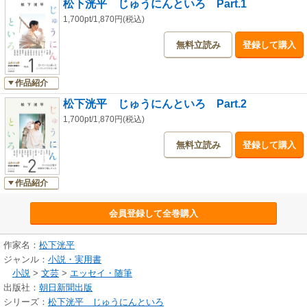
松下洸平 じゅうにんといろ Part.1
1,700pt/1,870円(税込)
無料立読み
登録して購入
作品紹介
松下洸平 じゅうにんといろ Part.2
1,700pt/1,870円(税込)
無料立読み
登録して購入
作品紹介
会員登録して全巻購入
作家名：
松下洸平
ジャンル：
小説・実用書
小説
>
文芸
>
エッセイ・随筆
出版社：
朝日新聞出版
シリーズ：
松下洸平 じゅうにんといろ