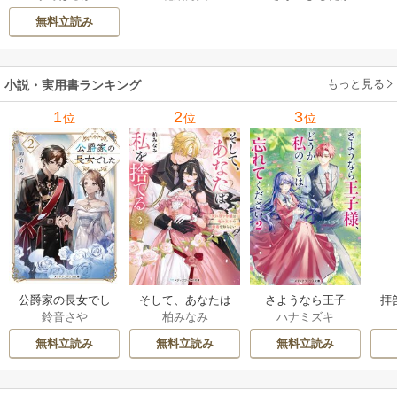
000曲を託されたぼ
無料立読み
くは、いかにして
その価値を最大化
したか 1巻
もっと見る
小説・実用書ランキング
1
2
3
位
位
位
公爵家の長女でし
そして、あなたは
さようなら王子
拝
鈴音さや
柏みなみ
ハナミズキ
た
私を捨てる
様、どうか私のこ
様
とは忘れてくださ
無料立読み
無料立読み
無料立読み
い