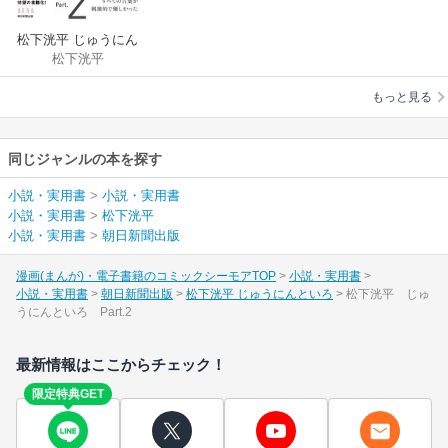
松下洸平 じゅうにん
松下洸平
といろ
もっと見る
同じジャンルの本を探す
小説・実用書
>
小説・実用書
小説・実用書
>
松下洸平
小説・実用書
>
朝日新聞出版
漫画(まんが)・電子書籍のコミックシーモアTOP
小説・実用書
小説・実用書
朝日新聞出版
松下洸平 じゅうにんといろ
松下洸平 じゅ
うにんといろ Part.2
最新情報はここからチェック！
限定特典GET