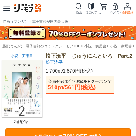
検索
はじめて
カート
ログイン
会員登録
漫画（マンガ）・電子書籍が国内最大級!!
漫画(まんが)・電子書籍のコミックシーモアTOP
小説・実用書
小説・実用書
松下洸平 じゅうにんといろ Part.2
小説・実用書
松下洸平
1,700pt/1,870円(税込)
会員登録限定70%OFFクーポンで
510pt/561円(税込)
2巻配信中