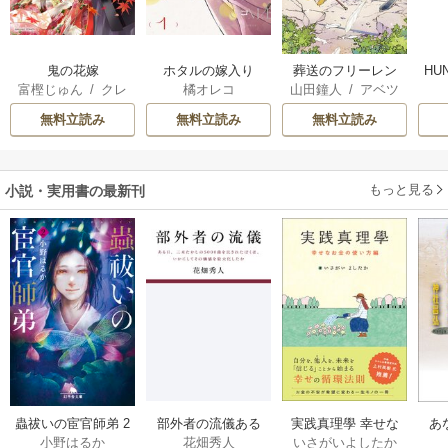
鬼の花嫁
ホタルの嫁入り
葬送のフリーレン
HU
富樫じゅん
/
クレ
橘オレコ
山田鐘人
/
アベツ
ハ
カサ
無料立読み
無料立読み
無料立読み
もっと見る
小説・実用書の最新刊
部外者の流儀ある
実践真理學 幸せな
蟲祓いの宦官師弟 2
あ
花畑秀人
いさがいよしたか
小野はるか
日、三木たかしの5
お金の使い方編 1巻
巻
せ