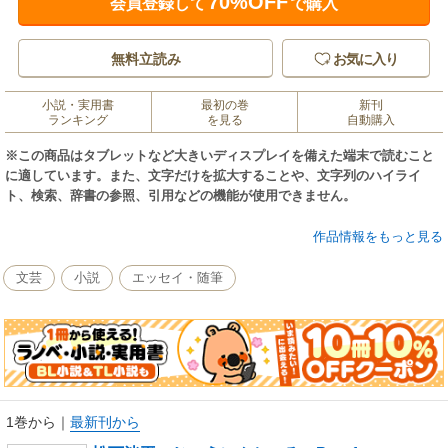
70%OFF
会員登録して
で購入
無料立読み
お気に入り
小説・実用書
最初の巻
新刊
ランキング
を見る
自動購入
※この商品はタブレットなど大きいディスプレイを備えた端末で読むこと
に適しています。また、文字だけを拡大することや、文字列のハイライ
ト、検索、辞書の参照、引用などの機能が使用できません。
AERAで2022年７月から25年１月まで連載し、好評を博した「松下洸平じ
作品情報をもっと見る
ゅうにんといろ」。俳優、シンガーとして幅広く活躍する松下さんが全28
組のゲストとつづった「ここでしかできない話」。当巻は後半15～28組の
文芸
小説
エッセイ・随筆
ゲストとの対談を収載します。
1巻から
｜
最新刊から