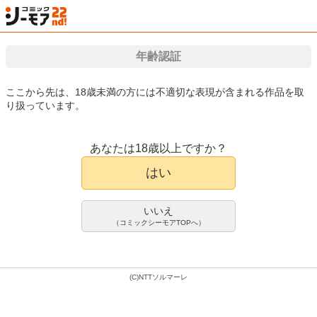
年齢認証
検索
はじめて
カート
ログイン
会員登録
漫画（マンガ）・電子書籍が国内最大級!!
ここから先は、18歳未満の方には不適切な表現が含まれる作品を取
り扱っています。
漫画(まんが)・電子書籍のコミックシーモアTOP
アダルト
アダルト写真集
講
あなたは18歳以上ですか？
増田小春 Ｐｉｃｋ Ｕｐ Ｇｉｒ
写真集
はい
ｌｓ！ ヤンマガデジタル写真集
増田小春
篠田直人
いいえ
600pt/660円(税込)
（コミックシーモアTOPへ）
会員登録限定70%OFFクーポンで
180pt/198円(税込)
(C)NTTソルマーレ