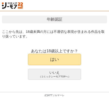
年齢認証
検索
はじめて
カート
ログイン
会員登録
漫画（マンガ）・電子書籍が国内最大級!!
ここから先は、18歳未満の方には不適切な表現が含まれる作品を取
り扱っています。
漫画(まんが)・電子書籍のコミックシーモアTOP
アダルト
アダルト写真集
集
あなたは18歳以上ですか？
【デジタル限定 YJ PHOTO BOOK】
写真集
はい
山崎あみ写真集「声が聞こえる」
山崎あみ
前康輔
いいえ
1,000pt/1,100円(税込)
（コミックシーモアTOPへ）
会員登録限定70%OFFクーポンで
300pt/330円(税込)
(C)NTTソルマーレ
1巻配信中