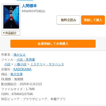
人間標本
840pt/924円(税込)
無料立読み
登録して購入
作品紹介
会員登録して全巻購入
作家名：
湊かなえ
ジャンル：
小説・実用書
小説
>
一般小説
>
ミステリー・サスペンス
出版社：
KADOKAWA
雑誌：
角川文庫
DL期限：無期限
配信開始日：2025年11月21日
ファイルサイズ：1.7MB
ISBN：9784041157596
対応ビューア：ブラウザビューア、本棚アプリ