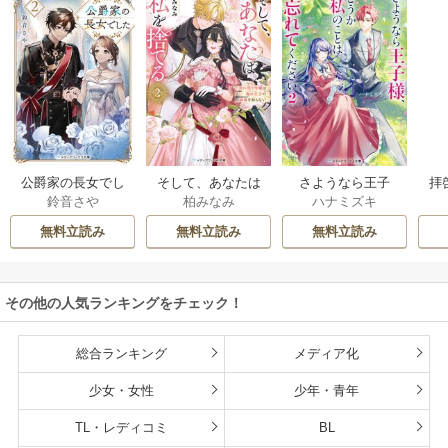
公爵家の長女でし
そして、あなたは
さようなら王子
拝
鈴音さや
柏みなみ
ハナミズキ
た
私を捨てる
様、どうか私のこ
様
とは忘れてくださ
無料立読み
無料立読み
無料立読み
い
その他の人気ランキングをチェック！
総合ランキング
メディア化
少女・女性
少年・青年
TL・レディコミ
BL