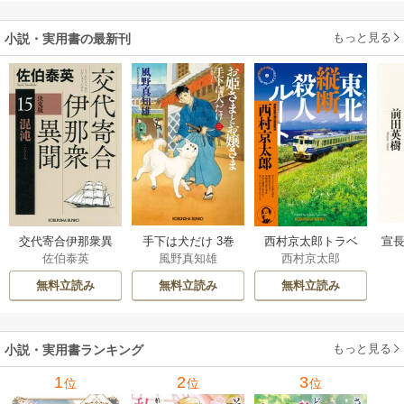
任とってもらいま
だった件
す～
もっと見る
小説・実用書の最新刊
交代寄合伊那衆異
手下は犬だけ 3巻
西村京太郎トラベ
宣長
佐伯泰英
風野真知雄
西村京太郎
聞 15巻
ルミステリー・セ
レクション 2巻
無料立読み
無料立読み
無料立読み
もっと見る
小説・実用書ランキング
1
2
3
位
位
位