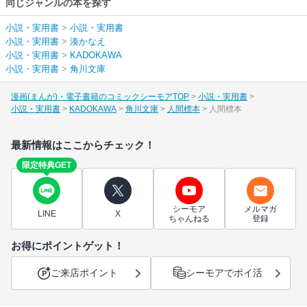
同じジャンルの本を探す
小説・実用書
>
小説・実用書
小説・実用書
>
湊かなえ
小説・実用書
>
KADOKAWA
小説・実用書
>
角川文庫
漫画(まんが)・電子書籍のコミックシーモアTOP
小説・実用書
小説・実用書
KADOKAWA
角川文庫
人間標本
人間標本
最新情報はここからチェック！
限定特典GET
シーモア
メルマガ
LINE
X
ちゃんねる
登録
お得にポイントゲット！
ご来店ポイント
シーモアでポイ活