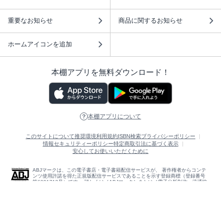
重要なお知らせ
商品に関するお知らせ
ホームアイコンを追加
本棚アプリを無料ダウンロード！
本棚アプリについて
このサイトについて
推奨環境
利用規約
ISBN検索
プライバシーポリシー
情報セキュリティーポリシー
特定商取引法に基づく表示
安心してお使いいただくために
ABJマークは、この電子書店・電子書籍配信サービスが、 著作権者からコンテ
ンツ使用許諾を得た正規版配信サービスであることを示す登録商標（登録番号
第6091713号）です。 詳しくは［ABJマーク］または［電子出版制作・流通協
議会］で検索してください。
(C)NTTソルマーレ