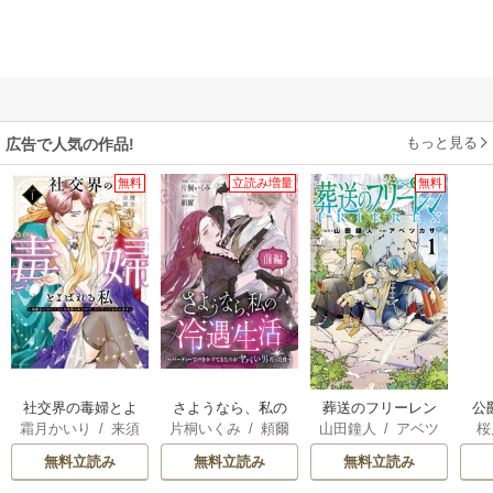
もっと見る
広告で人気の作品!
無料
立読み増量
無料
社交界の毒婦とよ
さようなら、私の
葬送のフリーレン
公
霜月かいり
/
来須
片桐いくみ
/
頼爾
山田鐘人
/
アベツ
桜
ばれる私～素敵な
冷遇生活 ～パーテ
は
みかん
カサ
辺境伯令息に腕を
ィーで声をかけて
無料立読み
無料立読み
無料立読み
折られたので、責
きたのがヤバい男