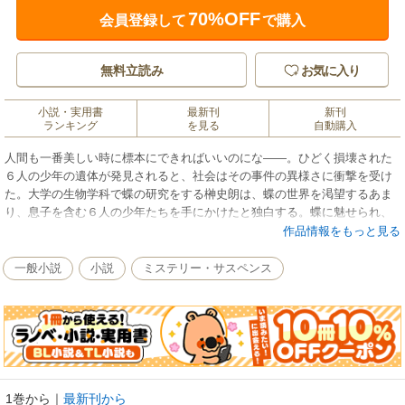
70%OFF
会員登録して
で購入
無料立読み
お気に入り
小説・実用書
最新刊
新刊
ランキング
を見る
自動購入
人間も一番美しい時に標本にできればいいのにな――。ひどく損壊された
６人の少年の遺体が発見されると、社会はその事件の異様さに衝撃を受け
た。大学の生物学科で蝶の研究をする榊史朗は、蝶の世界を渇望するあま
り、息子を含む６人の少年たちを手にかけたと独白する。蝶に魅せられ、
禁断の「標本」を作り上げたという男の手記には、理解しがたい欲求が記
作品情報をもっと見る
されていた……。耽美と狂おしさが激しく入り乱れる、慟哭のミステリ。
一般小説
小説
ミステリー・サスペンス
1巻から
｜
最新刊から