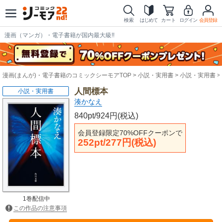
検索
はじめて
カート
ログイン
会員登録
漫画（マンガ）・電子書籍が国内最大級!!
漫画(まんが)・電子書籍のコミックシーモアTOP
小説・実用書
小説・実用書
人間標本
小説・実用書
湊かなえ
840pt/924円(税込)
会員登録限定70%OFFクーポンで
252pt/277円(税込)
1巻配信中
この作品の注意事項