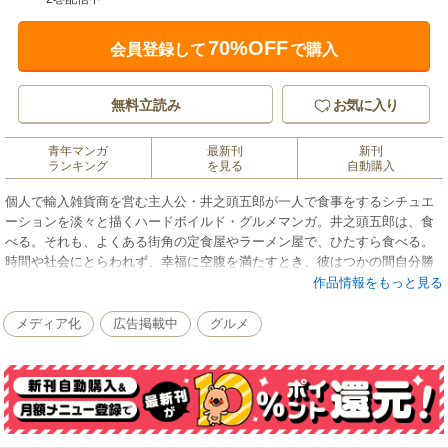
70%OFF
会員登録して
で購入
無料立読み
お気に入り
青年マンガ
最新刊
新刊
ランキング
を見る
自動購入
個人で輸入雑貨商を営む主人公・井之頭五郎が一人で食事をするシチュエ
ーションを淡々と描くハードボイルド・グルメマンガ。井之頭五郎は、食
べる。それも、よくある街角の定食屋やラーメン屋で、ひたすら食べる。
時間や社会にとらわれず、幸福に空腹を満たすとき、彼はつかの間自分勝
手になり、「自由」になる。孤独のグルメ―。それは、誰にも邪魔され
作品情報をもっと見る
ず、気を使わずものを食べるという孤高の行為だ。そして、この行為こそ
が現代人に平等に与えられた、最高の「癒し」といえるのである。
メディア化
広告掲載中
グルメ