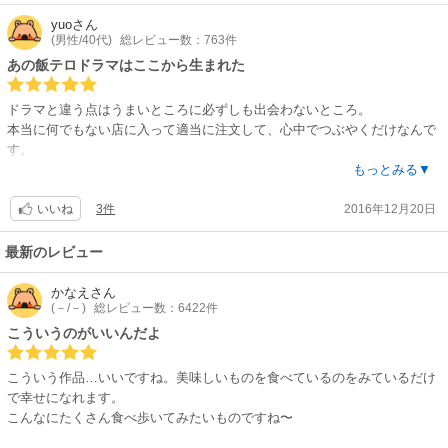
yuo
さん
(男性/40代)
総レビュー数：763件
あの飯テロドラマはここから生まれた
ドラマと違う点はうまいところに必ずしも出会わないところ。
本当に何でもない店に入って適当に注文して、心中でつぶやくだけなんで
す。
ただそれだけなのに共感できて面白い。高尚な料理が出てくることもな
もっとみる▼
く、漫画的な表現など一切ないのに、面白いんです。
3件
2016年12月20日
いいね
最新のレビュー
かなえ
さん
(－/－)
総レビュー数：6422件
こういうのがいいんだよ
こういう作品…いいですね。美味しいものを食べているのをみているだけ
で幸せになれます。
こんなにたくさん食べ歩いてみたいものですね〜