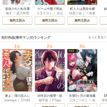
追放された転生重
ゲーム中盤で死ぬ
町人Ａは悪役令嬢
猫子
/
武六甲理
八又ナガト
/
月山
目黒三吉
/
一色孝
騎士はゲーム知識
悪役貴族に転生し
をどうしても救い
衣
/
じゃいあん
可也
太郎
/
Parum
で無双する
たので、外れスキ
たい ～どぶと空
無料立読み
無料立読み
無料立読み
ル【テイム】を駆
と氷の姫君～
使して最強を目指
してみた
もっと見る
先行作品(青年マンガ)ランキング
1
2
3
位
位
位
妻よ、僕の恋人に
16年目の復讐～奴
生後0ヶ月の最強魔
【
mamaya
/
STUDI
桜宇宙
/
FTops
三河ごーすと
/
花
寺
なってくれません
らを地獄に送るま
王 食べるだけ強
解
O ZOON
房雪
/
マップ
か？
で
くなるチート能力