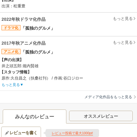
出演：松重豊
もっと見る
2022年秋ドラマ化作品
ドラマ化
「孤独のグルメ」
もっと見る
2017年秋アニメ化作品
アニメ化
「孤独のグルメ」
【声の出演】
井之頭五郎:堀内賢雄
【スタッフ情報】
原作:久住昌之（扶桑社刊） / 作画:谷口ジロー
監督:黄瀬和哉
もっと見る
メディア化作品をもっと見る
オススメレビュー
みんなのレビュー
レビューを書く
レビュー投稿で最大1000pt!