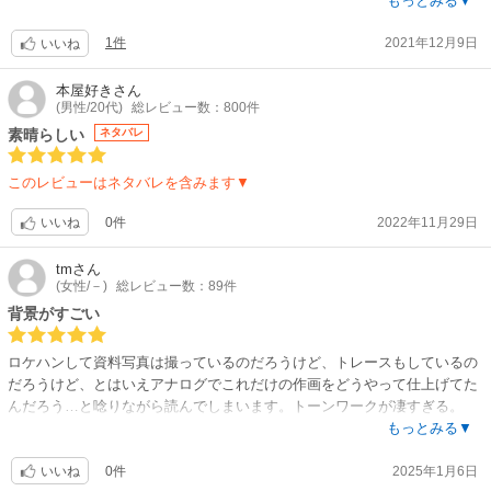
浸かってしまいました。
もっとみる▼
読んでみた漫画は思い描いていたまんまその通り！
1件
2021年12月9日
今年も見れるかな、年末特番。
いいね
本屋好き
さん
(男性/20代)
総レビュー数：800件
素晴らしい
ネタバレ
このレビューはネタバレを含みます▼
0件
2022年11月29日
いいね
tm
さん
(女性/－)
総レビュー数：89件
背景がすごい
ロケハンして資料写真は撮っているのだろうけど、トレースもしているの
だろうけど、とはいえアナログでこれだけの作画をどうやって仕上げてた
んだろう…と唸りながら読んでしまいます。トーンワークが凄すぎる。
タイトル通りグルメ物で有名ですが、緻密背景、超絶作画を見たい人にお
もっとみる▼
すすめ。
0件
2025年1月6日
いいね