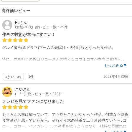
高評価レビュー
Fu
さん
(女性/30代)
総レビュー数：29件
作画の技術が本当にすごい！
グルメ漫画(＆ドラマ)ブームの先駆け・火付け役となった良作品。
特に、作画担当の谷口ジローさんの描く１コマ１コマが本当に素晴らし
い！まさに神業です！
もっとみる▼
(※もはや「上手」って言葉だけじゃ足りないくらい！)
1件
2023年4月30日
いいね
ストーリーは少々シュール寄りなのですが、あくまでもメインは【グル
メ】。いっそ、谷口ジローさんの作画を堪能する漫画といっても過言では
こや
さん
(－/－)
総レビュー数：278件
ないと思います。
さりげない超絶技巧で、わざわざ言及することも忘れがちですが… 仮に、
テレビを見てファンになりました
もし自分に本作の１コマでも真似して描けるかと問われたら……トレース
込みでも目眩がするレベルです。
もちろん名前は知っていて、でも見たことがなかった作品。何故なら深夜
食堂派だと思っていたから。それが年末の特番で二年連続見ていたら♪ゴ
それぐらい贅沢な技術が詰め込まれた作品！
ロー、ゴロー、イノガシラッ♪と鼻唄を歌うようになり、独特な雰囲気に
一読の価値あり！！