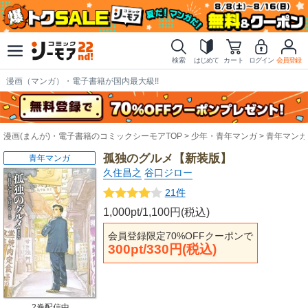
検索
はじめて
カート
ログイン
会員登録
漫画（マンガ）・電子書籍が国内最大級!!
漫画(まんが)・電子書籍のコミックシーモアTOP
少年・青年マンガ
青年マンガ
孤独のグルメ【新装版】
青年マンガ
久住昌之
谷口ジロー
21件
1,000pt/1,100円(税込)
会員登録限定70%OFFクーポンで
300pt/330円(税込)
2巻配信中