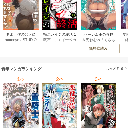
妻よ、僕の恋人に
梅森レイジの終活 1
ハーレム王の異世
学
mamaya
/
STUDIO
蔵石ユウ
/
イナベカ
灰刃ねむみ
/
くさも
白
なってくれません
3巻
界プレス漫遊記 ～
アッ
ZOON
ズ
/
STUDIO ZOON
ち
か？ 21巻
最強無双のおじさ
0
無料立読み
んはあらゆる種族
ち
を嫁にする～（コ
ミック） 6巻
（
もっと見る
青年マンガランキング
1
2
3
位
位
位