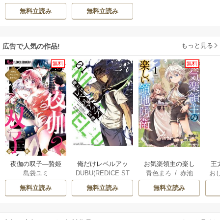
巡礼ガイド
腹セレクション
無料立読み
無料立読み
おかわり！
もっと見る
広告で人気の作品!
無料
無料
俺だけレベルアッ
夜伽の双子―贄姫
お気楽領主の楽し
王
DUBU(REDICE ST
島袋ユミ
青色まろ
/
赤池
お
プな件
は二人の王子に愛
い領地防衛
こ
UDIO)
/
Chugong
/
宗
/
転
英
される―
無料立読み
無料立読み
無料立読み
h-goon
す
ら
二