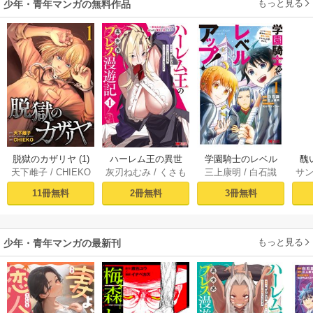
もっと見る
少年・青年マンガの無料作品
脱獄のカザリヤ (1)
ハーレム王の異世
学園騎士のレベル
醜
天下雌子
/
CHIEKO
灰刃ねむみ
/
くさも
三上康明
/
白石識
サ
界プレス漫遊記 ～
アップ！レベル100
同
ち
最強無双のおじさ
0超えの転生者、落
皇
11冊無料
2冊無料
3冊無料
んはあらゆる種族
ちこぼれクラスに
喪
を嫁にする～（コ
入学。そして、
ミック） 1巻
（コミック） ： 1
もっと見る
少年・青年マンガの最新刊