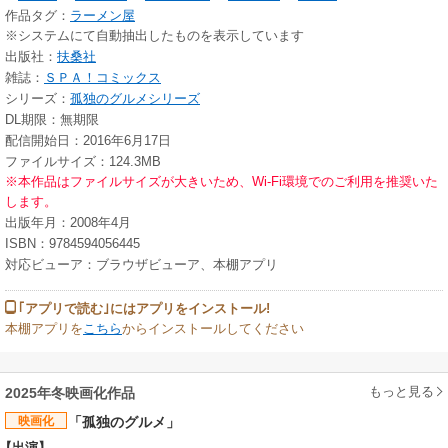
作品タグ：
ラーメン屋
※システムにて自動抽出したものを表示しています
出版社：
扶桑社
雑誌：
ＳＰＡ！コミックス
シリーズ：
孤独のグルメシリーズ
DL期限：無期限
配信開始日：2016年6月17日
ファイルサイズ：124.3MB
※本作品はファイルサイズが大きいため、Wi-Fi環境でのご利用を推奨いた
します。
出版年月：2008年4月
ISBN：9784594056445
対応ビューア：ブラウザビューア、本棚アプリ
｢アプリで読む｣にはアプリをインストール!
本棚アプリを
こちら
からインストールしてください
もっと見る
2025年冬映画化作品
映画化
「孤独のグルメ」
【出演】