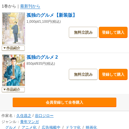
1巻から
｜
最新刊から
孤独のグルメ【新装版】
1,000pt/1,100円(税込)
無料立読み
登録して購入
作品紹介
孤独のグルメ 2
850pt/935円(税込)
無料立読み
登録して購入
作品紹介
会員登録して全巻購入
作家名：
久住昌之
/
谷口ジロー
ジャンル：
青年マンガ
グルメ
/
アニメ化
/
広告掲載中
/
ドラマ化
/
映画化