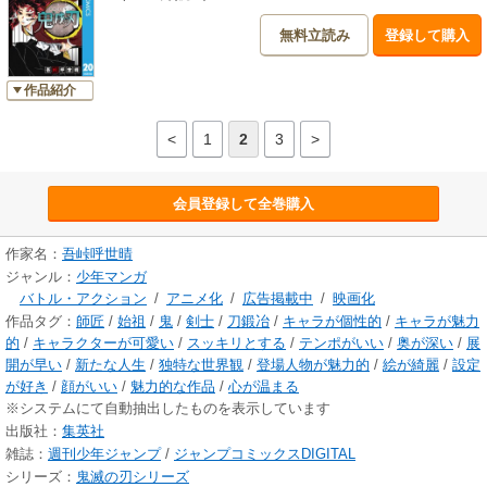
無料立読み
登録して購入
作品紹介
<
1
2
3
>
会員登録して全巻購入
作家名：
吾峠呼世晴
ジャンル：
少年マンガ
バトル・アクション
/
アニメ化
/
広告掲載中
/
映画化
作品タグ：
師匠
/
始祖
/
鬼
/
剣士
/
刀鍛冶
/
キャラが個性的
/
キャラが魅力
的
/
キャラクターが可愛い
/
スッキリとする
/
テンポがいい
/
奥が深い
/
展
開が早い
/
新たな人生
/
独特な世界観
/
登場人物が魅力的
/
絵が綺麗
/
設定
が好き
/
顔がいい
/
魅力的な作品
/
心が温まる
※システムにて自動抽出したものを表示しています
出版社：
集英社
雑誌：
週刊少年ジャンプ
/
ジャンプコミックスDIGITAL
シリーズ：
鬼滅の刃シリーズ