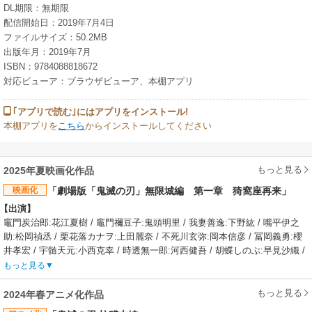
DL期限：無期限
配信開始日：2019年7月4日
ファイルサイズ：50.2MB
出版年月：2019年7月
ISBN：9784088818672
対応ビューア：ブラウザビューア、本棚アプリ
｢アプリで読む｣にはアプリをインストール!
本棚アプリを
こちら
からインストールしてください
もっと見る
2025年夏映画化作品
映画化
「劇場版「鬼滅の刃」無限城編 第一章 猗窩座再来」
【出演】
竈門炭治郎:花江夏樹 / 竈門禰豆子:鬼頭明里 / 我妻善逸:下野紘 / 嘴平伊之
助:松岡禎丞 / 栗花落カナヲ:上田麗奈 / 不死川玄弥:岡本信彦 / 冨岡義勇:櫻
井孝宏 / 宇髄天元:小西克幸 / 時透無一郎:河西健吾 / 胡蝶しのぶ:早見沙織 /
甘露寺蜜璃:花澤香菜 / 伊黒小芭内:鈴村健一 / 不死川実弥:関智一 / 悲鳴嶼行
もっと見る
冥:杉田智
【あらすじ】
もっと見る
2024年春アニメ化作品
鬼となった妹・禰豆子を人間に戻すため鬼狩りの組織《鬼殺隊》に入った