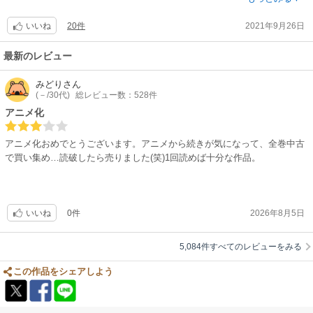
こんなにハマッた双子は『星矢☆』のサガカノン以来(こちらはアレを超え
20件
2021年9月26日
オススメする理由のひとつにテンポの良さが挙げられます。1話1話がくど
いいね
る業の深さ)?♦
くない、ズルズルと話を引き伸ばすようなこともないからストレスフリー
嫉妬や怨毒、孤独、生命への渇望、誘惑に抗えず道を違えてしまう弱さ、
でした。
最新のレビュー
幼い頃の記憶を捨て切れない密かな情愛。。。ええ、誰が何と言おうと
そして世界観とキャラがしっかりとしている。どんなに悲しい展開が待っ
も、作品中、最も人間くさいキャラ、兄上１推しです?♦
ていても、そこに至るまでの過程がしっかりと言葉でも行動でも描写され
みどり
さん
教祖様童磨は別として、上弦参、壱は、人の記憶が戻り次第の、もう自滅
(－/30代)
総レビュー数：528件
ているから凄く納得出来ます。矛盾を感じない、というのは読者として、
ラストですよね⁉♦
なにより作品としても大切なことだと思います。
アニメ化
敵味方ALLキャラが愛しいcomicです☘♦
そしてここが1番なのですが、何も難しいことを考えなくても面白い！
アニメ化おめでとうございます。アニメから続きが気になって、全巻中古
アニメの美麗な映像が凄すぎて見逃し勝ちですが、終始１貫、旧き良き日
と、思える魅力があります。作品によっては変に言葉が難しかったり、描
で買い集め…読破したら売りました(笑)1回読めば十分な作品。
本の『良心』を描き切った作者様の、人間に対する温かい愛情が、大ヒッ
写もよく見なければ気が付かなかったり、そもそも設定が練りすぎて読者
トの要因かな？と思います?♦
に伝わらなかったり。
悲惨な事件が毎日起こる荒んだ現代ですが、こんなマンガがヒットするあ
ですがこの作品に関してはありませんでした。読めば読むほど理解出来
たり、日本もマダマダ捨てたもんじゃない☘、と、ホワホワします??
る、というのは序盤からしっかりとその作品の設定が読者にも伝わってい
0件
2026年8月5日
いいね
?
るからだと思います。下手すると学生の頃の国語の教科書よりも分かるか
もしれない。テストに出たら絶対に高得点取れる。そう思うくらい、分か
5,084件すべてのレビューをみる
りやすいです。だから小さい子供にも好かれているのかな、と思っていま
す。
この作品をシェアしよう
オススメする理由を3つ上げましたが、買って損はまずないです。ジャン
プが好きな人は好きになるのではないでしょうか。流行に乗っかるのもな