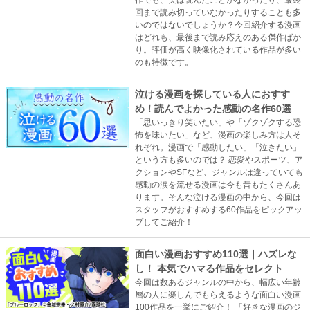
回まで読み切っていなかったりすることも多
いのではないでしょうか？今回紹介する漫画
はどれも、最後まで読み応えのある傑作ばか
り。評価が高く映像化されている作品が多い
のも特徴です。
泣ける漫画を探している人におすす
め！読んでよかった感動の名作60選
「思いっきり笑いたい」や「ゾクゾクする恐
怖を味いたい」など、漫画の楽しみ方は人そ
れぞれ。漫画で「感動したい」「泣きたい」
という方も多いのでは？ 恋愛やスポーツ、ア
クションやSFなど、ジャンルは違っていても
感動の涙を流せる漫画は今も昔もたくさんあ
ります。そんな泣ける漫画の中から、今回は
スタッフがおすすめする60作品をピックアッ
プしてご紹介！
面白い漫画おすすめ110選｜ハズレな
し！ 本気でハマる作品をセレクト
今回は数あるジャンルの中から、幅広い年齢
層の人に楽しんでもらえるような面白い漫画
100作品を一挙にご紹介！ 「好きな漫画のジ