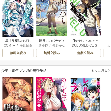
最果てのパラディ
異世界魔法は遅れ
俺だけレベルアッ
奥橋睦
/
柳野かな
天
COMTA
/
樋辻臥命
DUBU(REDICE ST
ン
てる！
プな件
た
/
輪くすさが
腐
UDIO)
/
Chugong
/
無料立読み
無料立読み
無料立読み
h-goon
もっと見る
少年・青年マンガの無料作品