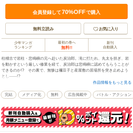
70%OFF
会員登録して
で購入
無料立読み
お気に入り
最初の巻へ
少年マンガ
新刊
ランキング
無料!!
自動購入
柱稽古で岩柱・悲鳴嶼の元へ赴いた炭治郎。滝に打たれ、丸太を担ぎ、岩
を動かすという厳しい修業を経て、炭治郎は悲鳴嶼に認めてもらうことが
できるのか!? その裏で、無惨は禰豆子と産屋敷の居場所を突き止めよう
とし――!?
作品情報をもっと見る
完結
メディア化
無料
広告掲載中
バトル・アクション