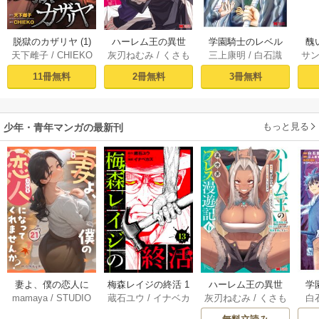
脱獄のカザリヤ (1)
ハーレム王の異世
学園騎士のレベル
醜
天下雌子
/
CHIEKO
灰刃ねむみ
/
くさも
三上康明
/
白石識
サ
界プレス漫遊記 ～
アップ！レベル100
同
ち
最強無双のおじさ
0超えの転生者、落
皇
11冊無料
2冊無料
3冊無料
んはあらゆる種族
ちこぼれクラスに
喪
を嫁にする～（コ
入学。そして、
ミック） 1巻
（コミック） ： 1
もっと見る
少年・青年マンガの最新刊
妻よ、僕の恋人に
梅森レイジの終活 1
ハーレム王の異世
学
mamaya
/
STUDIO
蔵石ユウ
/
イナベカ
灰刃ねむみ
/
くさも
白
なってくれません
3巻
界プレス漫遊記 ～
アッ
ZOON
ズ
/
STUDIO ZOON
ち
か？ 21巻
最強無双のおじさ
0