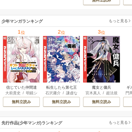
無料立読み
んはあらゆる種族
ち
を嫁にする～（コ
ミック） 6巻
（
もっと見る
少年マンガランキング
1
2
3
位
位
位
信じていた仲間達
転生したら第七王
魔女と傭兵
ギ
大前貴史
/
明鏡シ
石沢庸介
/
謙虚な
宮木真人
/
超法規
門
にダンジョン奥地
子だったので、気
スイ
/
tef
サークル
/
メル。
的かえる
/
叶世べ
で殺されかけたが
ままに魔術を極め
無料立読み
無料立読み
無料立読み
んち
ギフト『無限ガチ
ます
ャ』でレベル9999
の仲間達を手に入
もっと見る
先行作品(少年マンガ)ランキング
れて元パーティー
メンバーと世界に