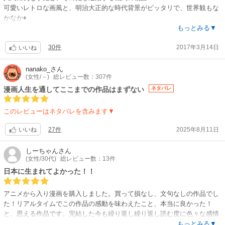
可愛いレトロな画風と、明治大正的な時代背景がピッタリで、世界観もな
かなか♦
『鬼』側の切ないトコや、戦う少年少女、主人公の家族愛、ファンタジー
もっとみる▼
バトル系の要素は押さえた王道かと思いきや、設定が新鮮で、読みやすい
30件
2017年3月14日
です☘
いいね
。。。追記。
アニメ化で、１気に大ヒット作へと大化けしましたね‼♦
nanako_
さん
(女性/－)
総レビュー数：307件
私は『遊郭編』の兄妹のラストで『ブワッ?』と号泣(子供はアカン?)?
そこから鬼側へ感情移入してしまい、日の呼吸始まりの剣士☀縁壱＆月の
漫画人生を通してここまでの作品はまずない
ネタバレ
呼吸上弦の壱?厳勝で、もう沼へダイブでした?♦
このレビューはネタバレを含みます▼
鬼殺隊の柱もカマボコ隊も隠しの皆様も、みんな清く正しく美しく、可愛
いし立派ですが、、、なにアノ双子?☀‼♦
27件
2025年8月11日
いいね
どんだけ辛み設定なの⁉???
無惨様の暴挙発(医者発？)の鬼被害が発端でしょうが、あの双子のスレ違
しーちゃん
さん
いが無ければ、ココまで拗れてなかったかも⁉、と、思わず唸ってしまう
(女性/30代)
総レビュー数：13件
ストーリー。。。
日本に生まれてよかった！！
『家族愛』『兄弟愛』を軸に持って来ながら、ナゼに継国の双子には救い
が無いのさ〰ッ?おいたわしや兄上〰ッ??そして笛〰ッ??で号泣、崖へ転
アニメから入り漫画を購入しました。買って損なし、文句なしの作品でし
がり落ち、投稿動画mmdに救いを求めました(笑)?♦べじたりあん様?ホン
た！リアルタイムでこの作品の感動を味わえたこと、本当に良かった！
トにホントに、ありがとうございます?♦あなた様の美麗なmmdのお陰で生
と、思える作品です。完結した今も繰り返し繰り返し読む度に色々な感情
きてゆけます(五体投地礼)?♦♦♦
が引き出されます。
もっとみる▼