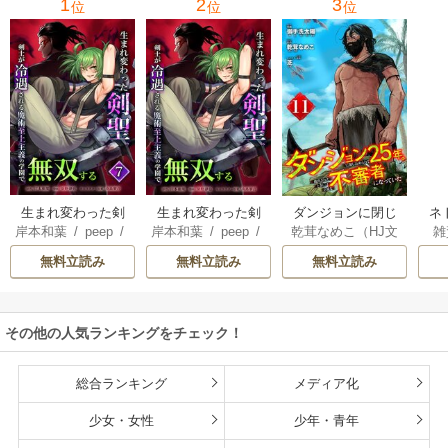
1
2
3
位
位
位
復讐＆『ざま
ぁ！』します！
生まれ変わった剣
生まれ変わった剣
ダンジョンに閉じ
ネ
岸本和葉
/
peep
/
岸本和葉
/
peep
/
乾茸なめこ（HJ文
雑
聖、剣士が冷遇さ
聖、剣士が冷遇さ
込められて25年。
界
染野静也
/
桑島黎
染野静也
/
桑島黎
庫／ホビージャパ
れる魔術至上主義
れる魔術至上主義
救出されたときに
ば
無料立読み
無料立読み
無料立読み
音
/
taskey STUDI
音
/
taskey STUDI
ン刊）
/
御手洗太
の学園で無双する
の学園で無双する
は立派な不審者に
使
O
O
陽
/
芝
【単行本版】
なっていた【分冊
8
版】
こ
その他の人気ランキングをチェック！
総合ランキング
メディア化
少女・女性
少年・青年