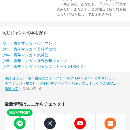
ャンルがある」あなたも、「ジャンル問わず
読みたい」あなたも、この機会に新たなお気
に入り作品を見つけてみませんか？
同じジャンルの本を探す
少年・青年マンガ
>
少年マンガ
少年・青年マンガ
>
吾峠呼世晴
少年・青年マンガ
>
集英社
少年・青年マンガ
>
週刊少年ジャンプ
少年・青年マンガ
>
ジャンプコミックスDIGITAL
漫画(まんが)・電子書籍のコミックシーモアTOP
少年・青年マンガ
少年マンガ
集英社
週刊少年ジャンプ
ジャンプコミックスDIGITAL
鬼滅の刃
鬼滅の刃 16
最新情報はここからチェック！
限定特典GET