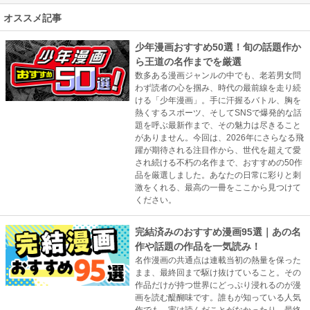
オススメ記事
少年漫画おすすめ50選！旬の話題作か
ら王道の名作までを厳選
数多ある漫画ジャンルの中でも、老若男女問
わず読者の心を掴み、時代の最前線を走り続
ける「少年漫画」。手に汗握るバトル、胸を
熱くするスポーツ、そしてSNSで爆発的な話
題を呼ぶ最新作まで、その魅力は尽きること
がありません。今回は、2026年にさらなる飛
躍が期待される注目作から、世代を超えて愛
され続ける不朽の名作まで、おすすめの50作
品を厳選しました。あなたの日常に彩りと刺
激をくれる、最高の一冊をここから見つけて
ください。
完結済みのおすすめ漫画95選｜あの名
作や話題の作品を一気読み！
名作漫画の共通点は連載当初の熱量を保った
まま、最終回まで駆け抜けていること。その
作品だけが持つ世界にどっぷり浸れるのが漫
画を読む醍醐味です。誰もが知っている人気
作でも、実は読んだことがなかったり、最終