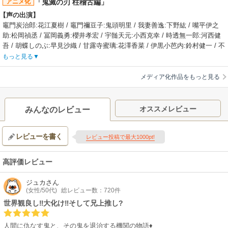
アニメ化
「鬼滅の刃 柱稽古編」
竈門炭治郎。入隊後、仲間である我妻善逸、嘴平伊之助と共に様々な鬼と
【声の出演】
戦い、成長しながら友情や絆を深めていく。そして炭治郎は《鬼殺隊》最
竈門炭治郎:花江夏樹 / 竈門禰豆子:鬼頭明里 / 我妻善逸:下野紘 / 嘴平伊之
高位の剣士である《柱》と共に戦い、「無限列車」では炎柱・煉
助:松岡禎丞 / 冨岡義勇:櫻井孝宏 / 宇髄天元:小西克幸 / 時透無一郎:河西健
【制作会社】
吾 / 胡蝶しのぶ:早見沙織 / 甘露寺蜜璃:花澤香菜 / 伊黒小芭内:鈴村健一 / 不
ufotable
死川実弥:関智一 / 悲鳴嶼行冥:杉田智和
【スタッフ情報】
もっと見る
【制作会社】
原作:吾峠呼世晴（集英社ジャンプ コミックス刊）
ufotable
監督:外崎春雄
メディア化作品をもっと見る
【スタッフ情報】
キャラクターデザイン・総作画監督:松島晃 / 脚本制作:ufotable / サブキャ
原作:吾峠呼世晴（「ジャンプ コミックス」集英社刊）
ラクターデザイン:佐藤美幸、梶山庸子、菊池美花 / プロップデザイン:小山
監督:外崎春雄 / キャラクターデザイン・総作画監督:松島晃
将治 / 美術監督:矢中勝、樺澤侑里 / 美術監修:衛藤功二 / 撮影監督:寺尾優一
オススメレビュー
みんなのレビュー
【音楽】
/ 3D監督:西脇一樹 / 色彩設計:大前祐子 / 編集:神野学 / 音楽:梶浦由記、椎
OP:MY FIRST STORY × HYDE「夢幻」
名豪 / 総監督:近藤光 / 配給:東宝・アニプレックス
レビューを書く
【関連リンク】
レビュー投稿で最大1000pt!
【音楽】
公式サイト「鬼滅の刃 柱稽古編」
主題歌1:Aimer「太陽が昇らない世界」 / 主題歌2:LiSA「残酷な夜に輝け」
【公開日】
高評価レビュー
2025年7月18日
【関連リンク】
ジュカ
さん
公式サイト「劇場版「鬼滅の刃」無限城編 第一章 猗窩座再来」
(女性/50代)
総レビュー数：720件
世界観良し‼大化け‼そして兄上推し?
人間に仇なす鬼と、その鬼を退治する機関の物語♦