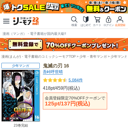
検索
はじめて
カート
ログイン
会員登録
漫画（マンガ）・電子書籍が国内最大級!!
漫画(まんが)・電子書籍のコミックシーモアTOP
少年・青年マンガ
少年マンガ
鬼滅の刃 16
少年マンガ
吾峠呼世晴
5,084件
418pt/459円(税込)
会員登録限定70%OFFクーポンで
125pt/137円(税込)
23巻完結