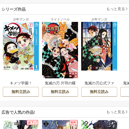
～って二の足を踏む気持ちはわからなく無いですが、純粋に作品として楽
しむのに流行もなにもないです。いい作品はどんな時に読んでも面白いで
もっと見る
シリーズ作品
す。今じゃなくても、何年後でもいいので、読んでみてください。日本人
少年マンガ
ライトノベル
少年マンガ
に生まれて良かった！！と思うはず！！
キメツ学園！
鬼滅の刃 片羽の蝶
鬼滅の刃公式ファ
鬼
ンブック 鬼殺隊見
無料立読み
無料立読み
無料立読み
聞録
もっと見る
広告で人気の作品!
値下げ
無料