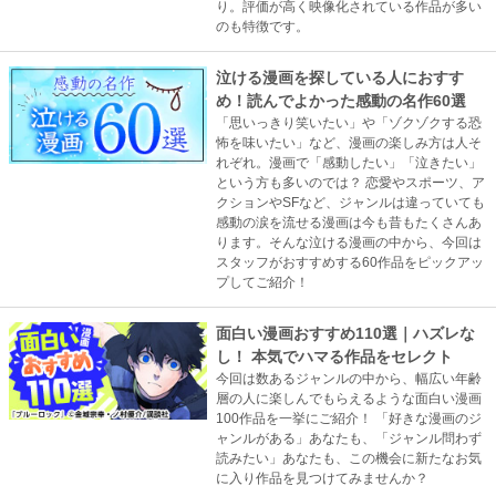
り。評価が高く映像化されている作品が多い
のも特徴です。
泣ける漫画を探している人におすす
め！読んでよかった感動の名作60選
「思いっきり笑いたい」や「ゾクゾクする恐
怖を味いたい」など、漫画の楽しみ方は人そ
れぞれ。漫画で「感動したい」「泣きたい」
という方も多いのでは？ 恋愛やスポーツ、ア
クションやSFなど、ジャンルは違っていても
感動の涙を流せる漫画は今も昔もたくさんあ
ります。そんな泣ける漫画の中から、今回は
スタッフがおすすめする60作品をピックアッ
プしてご紹介！
面白い漫画おすすめ110選｜ハズレな
し！ 本気でハマる作品をセレクト
今回は数あるジャンルの中から、幅広い年齢
層の人に楽しんでもらえるような面白い漫画
100作品を一挙にご紹介！ 「好きな漫画のジ
ャンルがある」あなたも、「ジャンル問わず
読みたい」あなたも、この機会に新たなお気
に入り作品を見つけてみませんか？