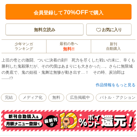
70%OFF
会員登録して
で購入
無料立読み
お気に入り
最初の巻へ
少年マンガ
新刊
ランキング
無料!!
自動購入
上弦の壱との激闘、ついに決着の刻!! 死力を尽くした戦いの末に、辛くも
勝利した鬼殺隊だが、その代償はあまりにも大きかった…。さらに無限城
の奥底で、鬼の始祖・鬼舞辻無惨が動き出す…！ その時、炭治郎は
――!?
作品情報をもっと見る
完結
メディア化
無料
広告掲載中
バトル・アクション