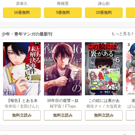
原泰久
椎橋寛
諫山創
16冊無料
5冊無料
10冊無料
もっと見る
少年・青年マンガの最新刊
【報告】とある未
16年目の復讐～奴
この絵には裏があ
迷
寺井衒
/
玄田げんた
桜宇宙
/
FTops
樹生ナト
/
大塩哲史
ぱ
解決事件について 1
らを地獄に送るま
る 6巻
1巻
で 22巻
無料立読み
無料立読み
無料立読み