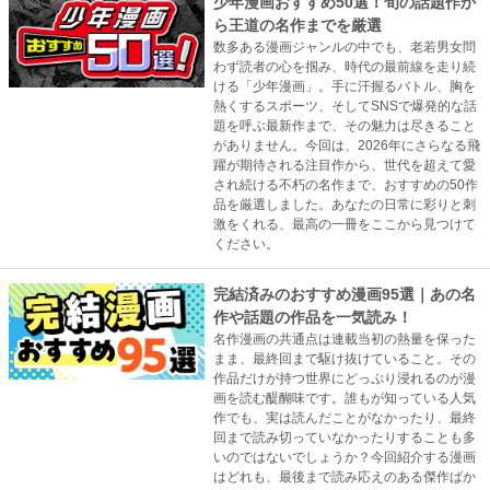
少年漫画おすすめ50選！旬の話題作か
ら王道の名作までを厳選
数多ある漫画ジャンルの中でも、老若男女問
わず読者の心を掴み、時代の最前線を走り続
ける「少年漫画」。手に汗握るバトル、胸を
熱くするスポーツ、そしてSNSで爆発的な話
題を呼ぶ最新作まで、その魅力は尽きること
がありません。今回は、2026年にさらなる飛
躍が期待される注目作から、世代を超えて愛
され続ける不朽の名作まで、おすすめの50作
品を厳選しました。あなたの日常に彩りと刺
激をくれる、最高の一冊をここから見つけて
ください。
完結済みのおすすめ漫画95選｜あの名
作や話題の作品を一気読み！
名作漫画の共通点は連載当初の熱量を保った
まま、最終回まで駆け抜けていること。その
作品だけが持つ世界にどっぷり浸れるのが漫
画を読む醍醐味です。誰もが知っている人気
作でも、実は読んだことがなかったり、最終
回まで読み切っていなかったりすることも多
いのではないでしょうか？今回紹介する漫画
はどれも、最後まで読み応えのある傑作ばか