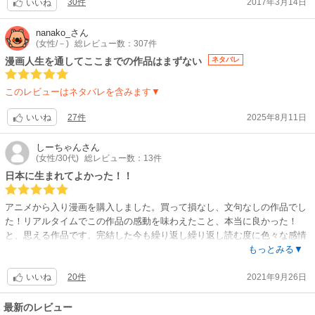
30件
2017年3月14日
です☘
いいね
。。。追記。
アニメ化で、１気に大ヒット作へと大化けしましたね‼♦
nanako_
さん
(女性/－)
総レビュー数：307件
私は『遊郭編』の兄妹のラストで『ブワッ?』と号泣(子供はアカン?)?
そこから鬼側へ感情移入してしまい、日の呼吸始まりの剣士☀縁壱＆月の
漫画人生を通してここまでの作品はまずない
ネタバレ
呼吸上弦の壱?厳勝で、もう沼へダイブでした?♦
このレビューはネタバレを含みます▼
鬼殺隊の柱もカマボコ隊も隠しの皆様も、みんな清く正しく美しく、可愛
いし立派ですが、、、なにアノ双子?☀‼♦
27件
2025年8月11日
いいね
どんだけ辛み設定なの⁉???
無惨様の暴挙発(医者発？)の鬼被害が発端でしょうが、あの双子のスレ違
しーちゃん
さん
いが無ければ、ココまで拗れてなかったかも⁉、と、思わず唸ってしまう
(女性/30代)
総レビュー数：13件
ストーリー。。。
日本に生まれてよかった！！
『家族愛』『兄弟愛』を軸に持って来ながら、ナゼに継国の双子には救い
が無いのさ〰ッ?おいたわしや兄上〰ッ??そして笛〰ッ??で号泣、崖へ転
アニメから入り漫画を購入しました。買って損なし、文句なしの作品でし
がり落ち、投稿動画mmdに救いを求めました(笑)?♦べじたりあん様?ホン
た！リアルタイムでこの作品の感動を味わえたこと、本当に良かった！
トにホントに、ありがとうございます?♦あなた様の美麗なmmdのお陰で生
と、思える作品です。完結した今も繰り返し繰り返し読む度に色々な感情
きてゆけます(五体投地礼)?♦♦♦
が引き出されます。
もっとみる▼
こんなにハマッた双子は『星矢☆』のサガカノン以来(こちらはアレを超え
20件
2021年9月26日
オススメする理由のひとつにテンポの良さが挙げられます。1話1話がくど
いいね
る業の深さ)?♦
くない、ズルズルと話を引き伸ばすようなこともないからストレスフリー
嫉妬や怨毒、孤独、生命への渇望、誘惑に抗えず道を違えてしまう弱さ、
でした。
最新のレビュー
幼い頃の記憶を捨て切れない密かな情愛。。。ええ、誰が何と言おうと