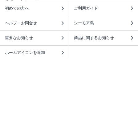
初めての方へ
ご利用ガイド
ヘルプ・お問合せ
シーモア島
重要なお知らせ
商品に関するお知らせ
ホームアイコンを追加
本棚アプリを無料ダウンロード！
本棚アプリについて
このサイトについて
推奨環境
利用規約
ISBN検索
プライバシーポリシー
情報セキュリティーポリシー
特定商取引法に基づく表示
安心してお使いいただくために
ABJマークは、この電子書店・電子書籍配信サービスが、 著作権者からコンテ
ンツ使用許諾を得た正規版配信サービスであることを示す登録商標（登録番号