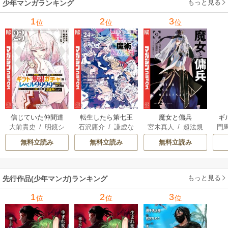
もっと見る
少年マンガランキング
1
2
3
位
位
位
信じていた仲間達
転生したら第七王
魔女と傭兵
ギ
大前貴史
/
明鏡シ
石沢庸介
/
謙虚な
宮木真人
/
超法規
門
にダンジョン奥地
子だったので、気
スイ
/
tef
サークル
/
メル。
的かえる
/
叶世べ
で殺されかけたが
ままに魔術を極め
無料立読み
無料立読み
無料立読み
んち
ギフト『無限ガチ
ます
ャ』でレベル9999
の仲間達を手に入
もっと見る
先行作品(少年マンガ)ランキング
れて元パーティー
メンバーと世界に
1
2
3
位
位
位
復讐＆『ざま
ぁ！』します！