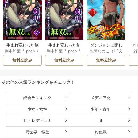
生まれ変わった剣
生まれ変わった剣
ダンジョンに閉じ
ネ
岸本和葉
/
peep
/
岸本和葉
/
peep
/
乾茸なめこ（HJ文
雑
聖、剣士が冷遇さ
聖、剣士が冷遇さ
込められて25年。
界
染野静也
/
桑島黎
染野静也
/
桑島黎
庫／ホビージャパ
れる魔術至上主義
れる魔術至上主義
救出されたときに
ば
無料立読み
無料立読み
無料立読み
音
/
taskey STUDI
音
/
taskey STUDI
ン刊）
/
御手洗太
の学園で無双する
の学園で無双する
は立派な不審者に
使
O
O
陽
/
芝
【単行本版】
なっていた【分冊
8
版】
こ
その他の人気ランキングをチェック！
総合ランキング
メディア化
少女・女性
少年・青年
TL・レディコミ
BL
異世界・転生
お色気