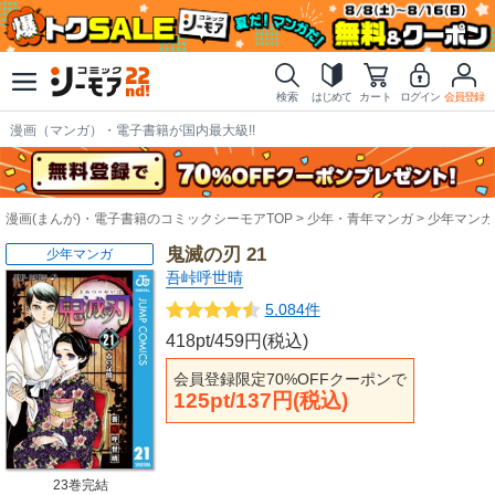
検索
はじめて
カート
ログイン
会員登録
漫画（マンガ）・電子書籍が国内最大級!!
漫画(まんが)・電子書籍のコミックシーモアTOP
少年・青年マンガ
少年マンガ
鬼滅の刃 21
少年マンガ
吾峠呼世晴
5,084件
418pt/459円(税込)
会員登録限定70%OFFクーポンで
125pt/137円(税込)
23巻完結