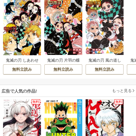
鬼滅の刃 片羽の蝶
鬼滅の刃 風の道し
鬼
鬼滅の刃 しあわせ
るべ
ン
の花
無料立読み
無料立読み
無料立読み
もっと見る
広告で人気の作品!
無料
無料