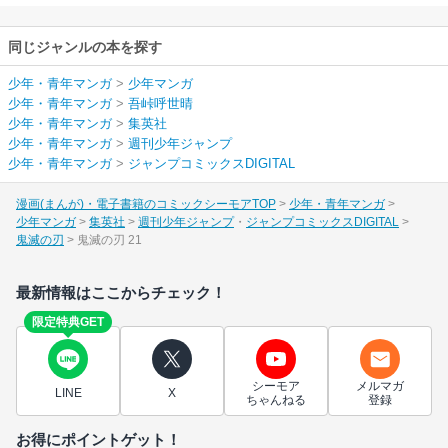
同じジャンルの本を探す
少年・青年マンガ
>
少年マンガ
少年・青年マンガ
>
吾峠呼世晴
少年・青年マンガ
>
集英社
少年・青年マンガ
>
週刊少年ジャンプ
少年・青年マンガ
>
ジャンプコミックスDIGITAL
漫画(まんが)・電子書籍のコミックシーモアTOP
少年・青年マンガ
少年マンガ
集英社
週刊少年ジャンプ
ジャンプコミックスDIGITAL
鬼滅の刃
鬼滅の刃 21
最新情報はここからチェック！
限定特典GET
シーモア
メルマガ
LINE
X
ちゃんねる
登録
お得にポイントゲット！