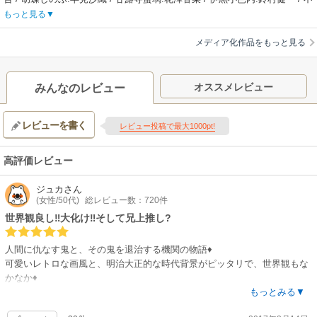
ufotable
死川実弥:関智一 / 悲鳴嶼行冥:杉田智和
【スタッフ情報】
もっと見る
【制作会社】
原作:吾峠呼世晴（集英社ジャンプ コミックス刊）
ufotable
監督:外崎春雄
メディア化作品をもっと見る
【スタッフ情報】
キャラクターデザイン・総作画監督:松島晃 / 脚本制作:ufotable / サブキャ
原作:吾峠呼世晴（「ジャンプ コミックス」集英社刊）
ラクターデザイン:佐藤美幸、梶山庸子、菊池美花 / プロップデザイン:小山
監督:外崎春雄 / キャラクターデザイン・総作画監督:松島晃
将治 / 美術監督:矢中勝、樺澤侑里 / 美術監修:衛藤功二 / 撮影監督:寺尾優一
オススメレビュー
みんなのレビュー
【音楽】
/ 3D監督:西脇一樹 / 色彩設計:大前祐子 / 編集:神野学 / 音楽:梶浦由記、椎
OP:MY FIRST STORY × HYDE「夢幻」
名豪 / 総監督:近藤光 / 配給:東宝・アニプレックス
レビューを書く
【関連リンク】
レビュー投稿で最大1000pt!
【音楽】
公式サイト「鬼滅の刃 柱稽古編」
主題歌1:Aimer「太陽が昇らない世界」 / 主題歌2:LiSA「残酷な夜に輝け」
【公開日】
高評価レビュー
2025年7月18日
【関連リンク】
ジュカ
さん
公式サイト「劇場版「鬼滅の刃」無限城編 第一章 猗窩座再来」
(女性/50代)
総レビュー数：720件
世界観良し‼大化け‼そして兄上推し?
人間に仇なす鬼と、その鬼を退治する機関の物語♦
可愛いレトロな画風と、明治大正的な時代背景がピッタリで、世界観もな
かなか♦
『鬼』側の切ないトコや、戦う少年少女、主人公の家族愛、ファンタジー
もっとみる▼
バトル系の要素は押さえた王道かと思いきや、設定が新鮮で、読みやすい