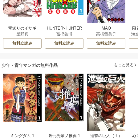
竜送りのイサギ
HUNTER×HUNTER
MAO
限
星野真
冨樫義博
高橋留美子
海
モノクロ版
た
で“
無料立読み
無料立読み
無料立読み
ま
も
想
もっと見る
少年・青年マンガの無料作品
キングダム 1
岩元先輩ノ推薦 1
進撃の巨人（１）
ぬ