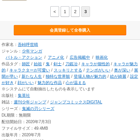
<
1
2
3
会員登録して全巻購入
作家名：
吾峠呼世晴
ジャンル：
少年マンガ
バトル・アクション
/
アニメ化
/
広告掲載中
/
映画化
作品タグ：
師匠
/
始祖
/
鬼
/
剣士
/
刀鍛冶
/
キャラが個性的
/
キャラが魅力
的
/
キャラクターが可愛い
/
スッキリとする
/
テンポがいい
/
奥が深い
/
展
開が早い
/
新たな人生
/
独特な世界観
/
登場人物が魅力的
/
絵が綺麗
/
設定
が好き
/
顔がいい
/
魅力的な作品
/
心が温まる
※システムにて自動抽出したものを表示しています
出版社：
集英社
雑誌：
週刊少年ジャンプ
/
ジャンプコミックスDIGITAL
シリーズ：
鬼滅の刃シリーズ
DL期限：無期限
配信開始日：2020年7月3日
ファイルサイズ：49.4MB
出版年月：2020年7月