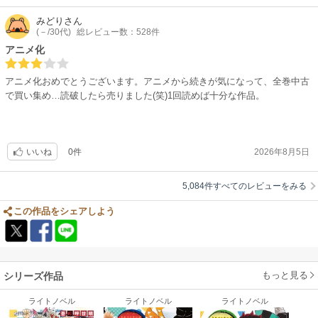
そして世界観とキャラがしっかりとしている。どんなに悲しい展開が待っ
も、作品中、最も人間くさいキャラ、兄上１推しです?♦
ていても、そこに至るまでの過程がしっかりと言葉でも行動でも描写され
みどり
さん
教祖様童磨は別として、上弦参、壱は、人の記憶が戻り次第の、もう自滅
(－/30代)
総レビュー数：528件
ているから凄く納得出来ます。矛盾を感じない、というのは読者として、
ラストですよね⁉♦
なにより作品としても大切なことだと思います。
アニメ化
敵味方ALLキャラが愛しいcomicです☘♦
そしてここが1番なのですが、何も難しいことを考えなくても面白い！
アニメ化おめでとうございます。アニメから続きが気になって、全巻中古
アニメの美麗な映像が凄すぎて見逃し勝ちですが、終始１貫、旧き良き日
と、思える魅力があります。作品によっては変に言葉が難しかったり、描
で買い集め…読破したら売りました(笑)1回読めば十分な作品。
本の『良心』を描き切った作者様の、人間に対する温かい愛情が、大ヒッ
写もよく見なければ気が付かなかったり、そもそも設定が練りすぎて読者
トの要因かな？と思います?♦
に伝わらなかったり。
悲惨な事件が毎日起こる荒んだ現代ですが、こんなマンガがヒットするあ
ですがこの作品に関してはありませんでした。読めば読むほど理解出来
たり、日本もマダマダ捨てたもんじゃない☘、と、ホワホワします??
る、というのは序盤からしっかりとその作品の設定が読者にも伝わってい
0件
2026年8月5日
いいね
?
るからだと思います。下手すると学生の頃の国語の教科書よりも分かるか
もしれない。テストに出たら絶対に高得点取れる。そう思うくらい、分か
5,084件すべてのレビューをみる
りやすいです。だから小さい子供にも好かれているのかな、と思っていま
す。
この作品をシェアしよう
オススメする理由を3つ上げましたが、買って損はまずないです。ジャン
プが好きな人は好きになるのではないでしょうか。流行に乗っかるのもな
～って二の足を踏む気持ちはわからなく無いですが、純粋に作品として楽
しむのに流行もなにもないです。いい作品はどんな時に読んでも面白いで
もっと見る
シリーズ作品
す。今じゃなくても、何年後でもいいので、読んでみてください。日本人
ライトノベル
ライトノベル
ライトノベル
に生まれて良かった！！と思うはず！！