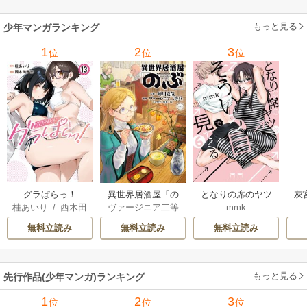
の
もっと見る
少年マンガランキング
れ
メ
1
2
3
位
位
位
ぁ
グラぱらっ！
異世界居酒屋「の
となりの席のヤツ
灰
桂あいり
/
西木田
ヴァージニア二等
mmk
ぶ」
がそういう目で見
景志
兵
/
蝉川夏哉
/
転
てくる
無料立読み
無料立読み
無料立読み
もっと見る
先行作品(少年マンガ)ランキング
1
2
3
位
位
位