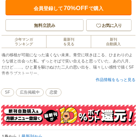
70%OFF
会員登録して
で購入
無料立読み
お気に入り
少年マンガ
最新刊
新刊
ランキング
を見る
自動購入
魂の移植が可能になった遠くない未来。青空に咲きほこる、ひまわりのよ
うな彼と出会った私。ずっとそばで笑い合えると思っていた、あの八月、
だけど……。ひと夏を駆けぬけた二人の思い出を、瑞々しい感性で描くSF
青春ラブストーリー。
作品情報をもっと見る
SF
広告掲載中
恋愛
1巻から
｜
最新刊から