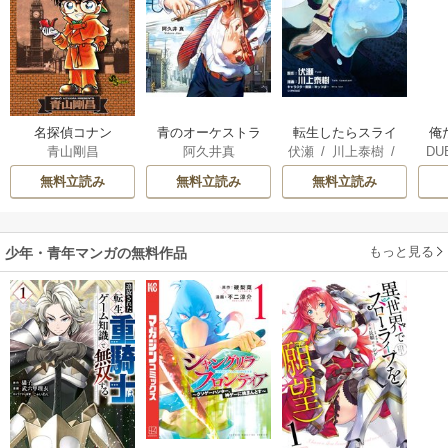
名探偵コナン
青のオーケストラ
転生したらスライ
俺
青山剛昌
阿久井真
伏瀬
/
川上泰樹
/
DU
ムだった件
みっつばー
UDI
無料立読み
無料立読み
無料立読み
もっと見る
少年・青年マンガの無料作品