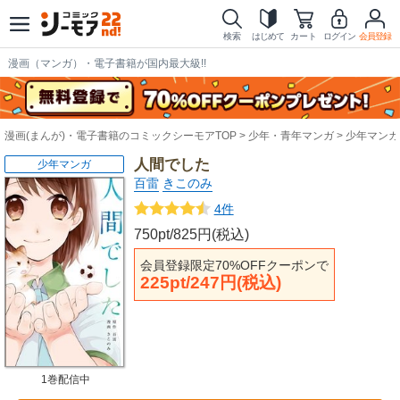
検索
はじめて
カート
ログイン
会員登録
漫画（マンガ）・電子書籍が国内最大級!!
漫画(まんが)・電子書籍のコミックシーモアTOP
少年・青年マンガ
少年マンガ
人間でした
少年マンガ
百雷
きこのみ
4件
750pt/825円(税込)
会員登録限定70%OFFクーポンで
225pt/247円(税込)
1巻配信中