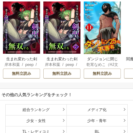
生まれ変わった剣
生まれ変わった剣
ダンジョンに閉じ
閻魔
岸本和葉
/
peep
/
岸本和葉
/
peep
/
乾茸なめこ（HJ文
聖、剣士が冷遇さ
聖、剣士が冷遇さ
込められて25年。
染野静也
/
桑島黎
染野静也
/
桑島黎
庫／ホビージャパ
れる魔術至上主義
れる魔術至上主義
救出されたときに
無料立読み
無料立読み
無料立読み
音
/
taskey STUDI
音
/
taskey STUDI
ン刊）
/
御手洗太
の学園で無双する
の学園で無双する
は立派な不審者に
O
O
陽
/
芝
【単行本版】
なっていた【分冊
版】
その他の人気ランキングをチェック！
総合ランキング
メディア化
少女・女性
少年・青年
TL・レディコミ
BL