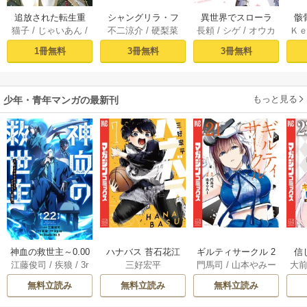
追放された転生重
シャングリラ・フ
異世界でスローラ
骸
猫子
/
じゃいあん
/
不二涼介
/
硬梨菜
長頼
/
シゲ
/
オウカ
Ｋ
騎士はゲーム知識
ロンティア（１）
イフを（願望） 1
異
武六甲理衣
で無双する（１）
～クソゲーハン
1冊無料
3冊無料
3冊無料
ター、神ゲーに挑
まんとす～
もっと見る
少年・青年マンガの最新刊
神血の救世主～0.00
ハナバス 苔石花江
ギルティサークル 2
信
江藤俊司
/
疾狼
/
3r
三好宏平
門馬司
/
山本やみー
大
000001％を引き当
のバスケ論 7巻
1巻
に
d Ie
/
Studio No.9
て最強へ～【電子
で
無料立読み
無料立読み
無料立読み
書籍特典付】 22巻
ギ
ャ