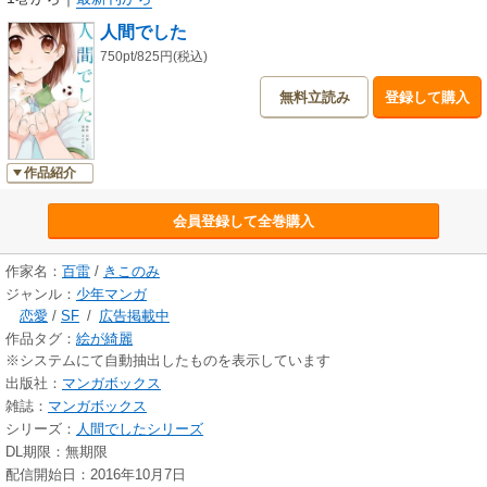
人間でした
750pt/825円(税込)
無料立読み
登録して購入
作品紹介
会員登録して全巻購入
作家名：
百雷
/
きこのみ
ジャンル：
少年マンガ
恋愛
/
SF
/
広告掲載中
作品タグ：
絵が綺麗
※システムにて自動抽出したものを表示しています
出版社：
マンガボックス
雑誌：
マンガボックス
シリーズ：
人間でしたシリーズ
DL期限：無期限
配信開始日：2016年10月7日