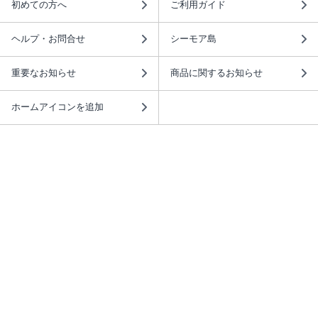
初めての方へ
ご利用ガイド
ヘルプ・お問合せ
シーモア島
重要なお知らせ
商品に関するお知らせ
ホームアイコンを追加
本棚アプリを無料ダウンロード！
本棚アプリについて
このサイトについて
推奨環境
利用規約
ISBN検索
プライバシーポリシー
情報セキュリティーポリシー
特定商取引法に基づく表示
安心してお使いいただくために
ABJマークは、この電子書店・電子書籍配信サービスが、 著作権者からコンテ
ンツ使用許諾を得た正規版配信サービスであることを示す登録商標（登録番号
第6091713号）です。 詳しくは［ABJマーク］または［電子出版制作・流通協
議会］で検索してください。