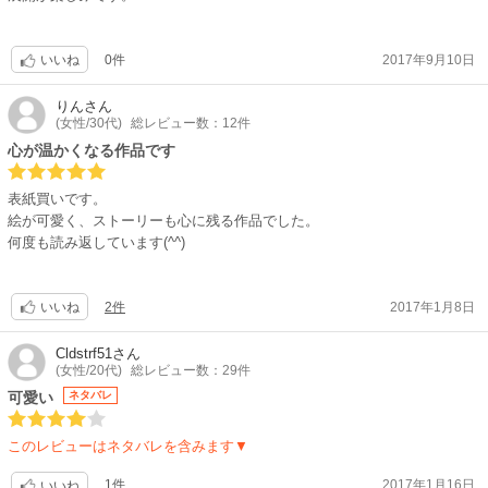
0件
2017年9月10日
いいね
りん
さん
(女性/30代)
総レビュー数：12件
心が温かくなる作品です
表紙買いです。
絵が可愛く、ストーリーも心に残る作品でした。
何度も読み返しています(^^)
2件
2017年1月8日
いいね
Cldstrf51
さん
(女性/20代)
総レビュー数：29件
可愛い
ネタバレ
このレビューはネタバレを含みます▼
1件
2017年1月16日
いいね