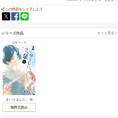
この作品をシェアしよう
もっと見る
シリーズ作品
少女マンガ
まいりました、先
輩 カラー扉収録版
無料立読み
（4）