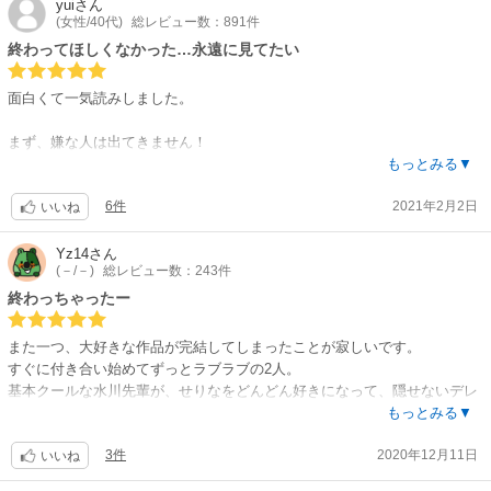
オススメです。
yui
さん
(女性/40代)
総レビュー数：891件
っていう投稿が確か9巻位までの感想
終わってほしくなかった…永遠に見てたい
編集致します。
最終巻まで読み終わりの感想はとっても名残惜しいですから。なんて皆良
面白くて一気読みしました。
い子達なんだろうか❗️
何度も言いますが、こんな高校生活送りたい。
まず、嫌な人は出てきません！
送りたかった。再度言いますが中高生に読んで貰いたいし憧れて欲しい。
邪魔するような嫌な女が出てきがちですが、出てきません。
もっとみる▼
我が息子も高校3年生。大学生の彼女持ち。本編とは逆のパターンだけど
楽しそうで羨ましく根掘り葉掘り聞いて妄想しながら楽しんでます。辛か
6件
2021年2月2日
めちゃくちゃきゅんきゅんします！
いいね
った巻も何度でも読み返したくなる程良い作品と思います。セリナちゃん
可愛い。
先輩後輩カップルの、高校生カップルの、羨ましい日常が見れます。
Yz14
さん
そして先輩の下の名前は結局なんだろう？と謎だけ残して終わりました。
(－/－)
総レビュー数：243件
途中の元カノの「あっくん」しかヒントが無い…
何気ない日常、体育祭、文化祭、バレンタイン、クリスマス、誕生日など
終わっちゃったー
行事やイベントなどきゅんきゅんが溢れています！
また一つ、大好きな作品が完結してしまったことが寂しいです。
ずっとラブラブかと思いきや、ちょっとピンチも訪れます。
すぐに付き合い始めてずっとラブラブの2人。
基本クールな水川先輩が、せりなをどんどん好きになって、隠せないデレ
モテるイケメン先輩が出てきます。
にキュンときます。
もっとみる▼
別の漫画だったら確実に主役なのに可哀想…
ぐいぐい行くところもドキドキ。結構展開が早く、先輩の「しよ」にはせ
3件
2020年12月11日
りなと一緒にギューンとなりました。
いいね
ひぐち先輩好きでした。
最後、樋口先輩のシーンは切なくて泣いた…。ずっと「水川の彼女」とし