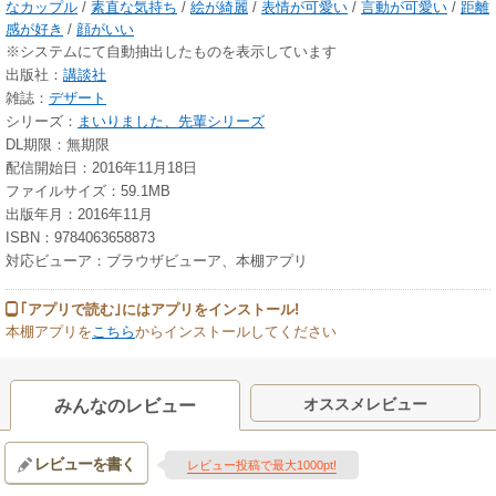
なカップル
/
素直な気持ち
/
絵が綺麗
/
表情が可愛い
/
言動が可愛い
/
距離
感が好き
/
顔がいい
※システムにて自動抽出したものを表示しています
出版社：
講談社
雑誌：
デザート
シリーズ：
まいりました、先輩シリーズ
DL期限：無期限
配信開始日：2016年11月18日
ファイルサイズ：59.1MB
出版年月：2016年11月
ISBN：9784063658873
対応ビューア：ブラウザビューア、本棚アプリ
｢アプリで読む｣にはアプリをインストール!
本棚アプリを
こちら
からインストールしてください
オススメレビュー
みんなのレビュー
レビューを書く
レビュー投稿で最大1000pt!