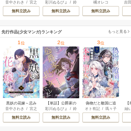
音中さわき
/
宮之
彩川ぬるぴょ
/
鈴
橘オレコ
吉
嫌われた私が冷酷
長女でした
みやこ
音さや
/
たむ
大尉に愛されるま
無料立読み
無料立読み
無料立読み
で～
もっと見る
先行作品(少女マンガ)ランキング
1
2
3
位
位
位
黒妖の花嫁～忌み
【単話】公爵家の
偽物だと敵国に追
【
音中さわき
/
宮之
彩川ぬるぴょ
/
鈴
オト有記
/
瑪々子
紬
嫌われた私が冷酷
長女でした
放されましたが、
ら
みやこ
音さや
/
たむ
大尉に愛されるま
どうやら本物の聖
し
無料立読み
無料立読み
無料立読み
で～
女は私のようで
す。