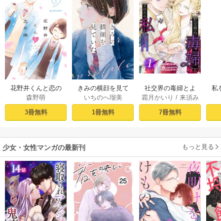
社交界の毒婦とよ
花野井くんと恋の
きみの横顔を見て
私
霜月かいり
/
来須み
森野萌
いちのへ瑠美
ばれる私～素敵な
病（１）
いた（１）
かん
辺境伯令息に腕を
［ば
7冊無料
3冊無料
1冊無料
折られたので、責
任とってもらいま
す～［ばら売り］
もっと見る
第1話
少女・女性マンガの最新刊