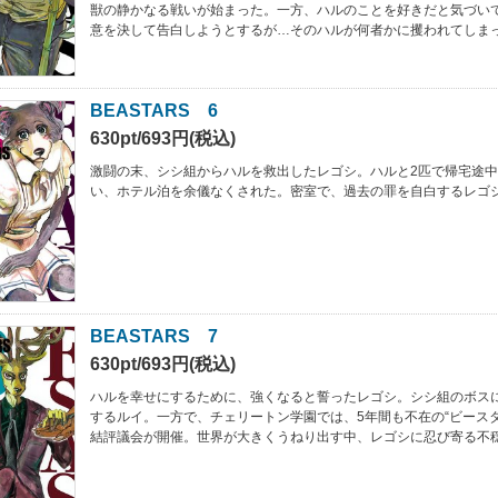
獣の静かなる戦いが始まった。一方、ハルのことを好きだと気づい
意を決して告白しようとするが…そのハルが何者かに攫われてしまっ
BEASTARS 6
630pt/693円(税込)
激闘の末、シシ組からハルを救出したレゴシ。ハルと2匹で帰宅途
い、ホテル泊を余儀なくされた。密室で、過去の罪を自白するレゴシ
BEASTARS 7
630pt/693円(税込)
ハルを幸せにするために、強くなると誓ったレゴシ。シシ組のボス
するルイ。一方で、チェリートン学園では、5年間も不在の“ビース
結評議会が開催。世界が大きくうねり出す中、レゴシに忍び寄る不穏