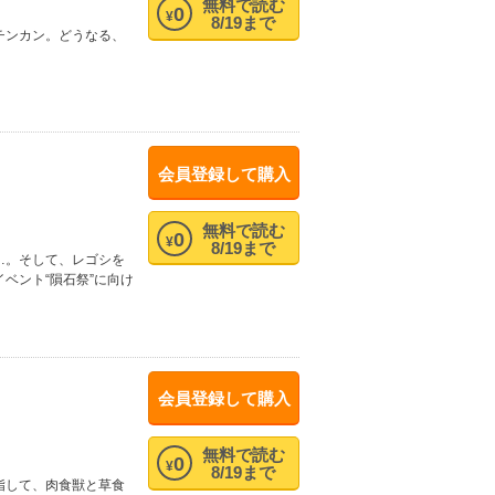
無料で読む
0
¥
8/19まで
チンカン。どうなる、
会員登録して購入
無料で読む
0
¥
8/19まで
…。そして、レゴシを
ベント“隕石祭”に向け
会員登録して購入
無料で読む
0
¥
8/19まで
指して、肉食獣と草食