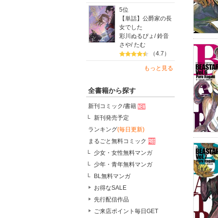
5位
【単話】公爵家の長
女でした
彩川ぬるぴょ
/
鈴音
さや
/
たむ
（4.7）
もっと見る
全書籍から探す
新刊コミック/書籍
新刊発売予定
ランキング
(毎日更新)
まるごと無料コミック
少女・女性無料マンガ
少年・青年無料マンガ
BL無料マンガ
お得なSALE
先行配信作品
ご来店ポイント毎日GET