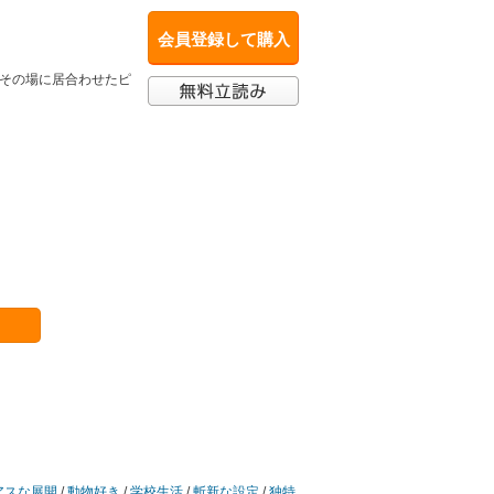
会員登録して購入
、その場に居合わせたピ
アスな展開
/
動物好き
/
学校生活
/
斬新な設定
/
独特