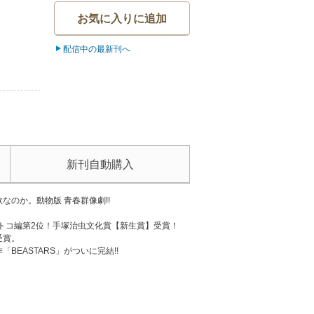
お気に入りに追加
配信中の最新刊へ
新刊自動購入
なのか。動物版 青春群像劇!!
オトコ編第2位！手塚治虫文化賞【新生賞】受賞！
受賞。
BEASTARS」がついに完結!!