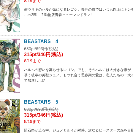
8/19まで
雌ウサギのハルが気になるレゴシ。異性の前ではいつも以上にトン
この2匹…!? 動物版青春ヒューマンドラマ!!
BEASTARS 4
630pt/693円(税込)
315pt/346円(税込)
8/19まで
ハルへの想いを募らせるレゴシ。でも、そのハルには大好きな獣が
慕う後輩の美獣ジュノ。もつれ合う思春期の愛は、恋人たちの一大イ
て加速し…!?
BEASTARS 5
630pt/693円(税込)
315pt/346円(税込)
8/19まで
隕石祭が迫る中、ジュノとルイが対峙。次なるビースターの座を目