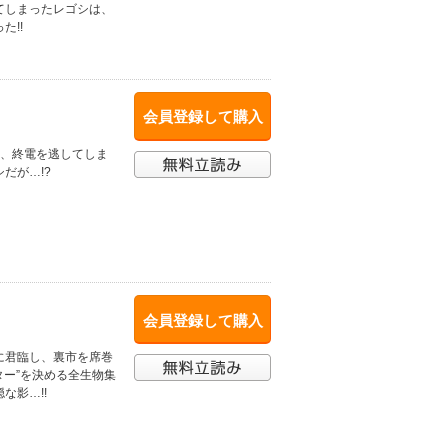
てしまったレゴシは、
た!!
会員登録して購入
中、終電を逃してしま
だが…!?
会員登録して購入
に君臨し、裏市を席巻
ター”を決める全生物集
な影…!!