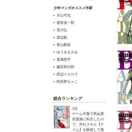
少年マンガオススメ作家
月山可也
尾田栄一郎
荒川弘
渡辺航
青山剛昌
ゆうきまさみ
渡瀬悠宇
藤田和日郎
田辺イエロウ
阿倍野ちゃこ
総合ランキング
1位
ゲーム中盤で死ぬ悪
役貴族に転生したの
で、外れスキル【テ
イム】を駆使して最