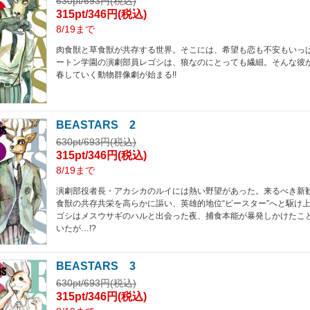
630pt/693円(税込)
315pt/346円(税込)
8/19まで
肉食獣と草食獣が共存する世界。そこには、希望も恋も不安もいっ
ートン学園の演劇部員レゴシは、狼なのにとっても繊細。そんな彼
春していく動物群像劇が始まる!!
BEASTARS 2
630pt/693円(税込)
315pt/346円(税込)
8/19まで
演劇部役者長・アカシカのルイには熱い野望があった。来るべき新
食獣の共存共栄を高らかに謳い、英雄的地位“ビースター”へと駆け
ゴシはメスウサギのハルと出会った夜、捕食本能が暴発しかけたこ
いたが…!?
BEASTARS 3
630pt/693円(税込)
315pt/346円(税込)