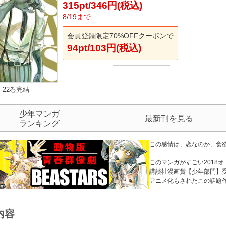
315pt/346円(税込)
8/19まで
会員登録限定70%OFFクーポンで
94pt/103円(税込)
22巻完結
少年マンガ
最新刊を見る
ランキング
この感情は、恋なのか、食欲
このマンガがすごい2018
講談社漫画賞【少年部門】
アニメ化もされたこの話題作「
内容