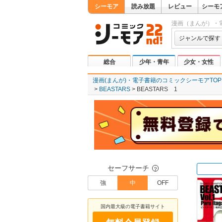
シーモア
読み放題
レビュー
シーモ
漫画（まんが）・
ジャンルで探す
総合
少年・青年
少女・女性
漫画(まんが)・電子書籍のコミックシーモアTOP
BEASTARS
BEASTARS 1
セーフサーチ
？
強
中
OFF
国内最大級の電子書籍サイト