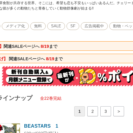
草食獣が共存する世界。そこには、希望も恋も不安もいっぱいあるんだ。チェリー
な彼が多くの動物たちと青春していく動物群像劇が始まる!!
メディア化
無料
SALE
SF
広告掲載中
動物・ペッ
】
関連SALEページへ
8/19
まで
下げ】
関連SALEページへ
8/19
まで
ラインナップ
全22巻完結
1
2
3
>
BEASTARS 1