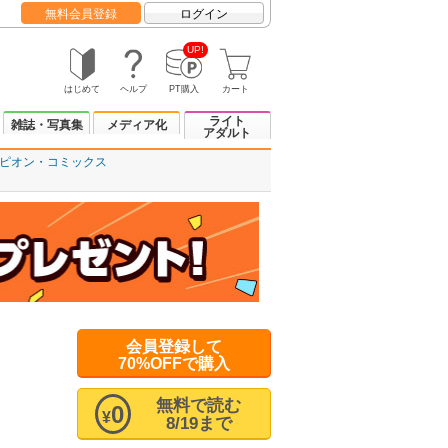
無料会員登録
ログイン
UP!
はじめて
ヘルプ
PT購入
カート
ライト
雑誌・写真集
メディア化
アダルト
ピオン・コミックス
会員登録して
70%OFFで購入
無料で読む
0
¥
8/19まで