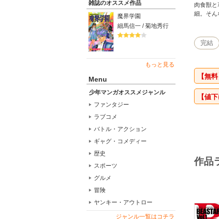
雑誌のオススメ作品
肉食獣と
細。そん
魔界学園
細馬信一 / 菊地秀行
完結
もっと見る
【無料
Menu
少年マンガオススメジャンル
【値
ファンタジー
ラブコメ
バトル・アクション
ギャグ・コメディー
歴史
作品
スポーツ
グルメ
冒険
ヤンキー・アウトロー
ジャンル一覧はコチラ