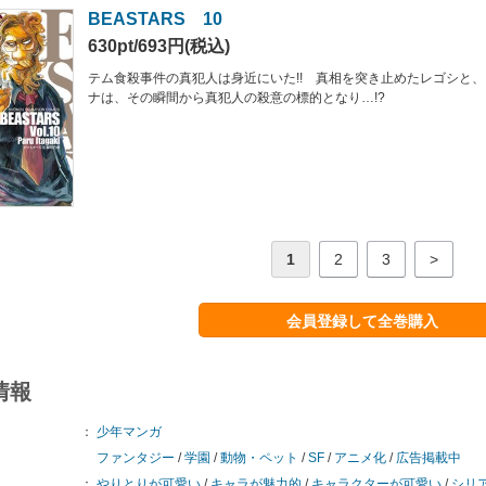
BEASTARS 10
630pt/693円(税込)
テム食殺事件の真犯人は身近にいた!! 真相を突き止めたレゴシと
ナは、その瞬間から真犯人の殺意の標的となり…!?
1
2
3
>
会員登録して全巻購入
情報
：
少年マンガ
ファンタジー
/
学園
/
動物・ペット
/
SF
/
アニメ化
/
広告掲載中
：
やりとりが可愛い
/
キャラが魅力的
/
キャラクターが可愛い
/
シリ