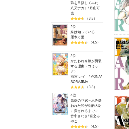
強を目指してみた
八又ナガト
/
月山可
也
（3.8）
2位
妹は知っている
雁木万里
（4.5）
3位
かたわれ令嬢が男装
する理由（コミッ
ク）
雨宮 レイ．
/
MONA
/
SORAJIMA
（3.8）
4位
黒妖の花嫁～忌み嫌
われた私が冷酷大尉
に愛されるまで～
音中さわき
/
宮之み
やこ
（4.5）