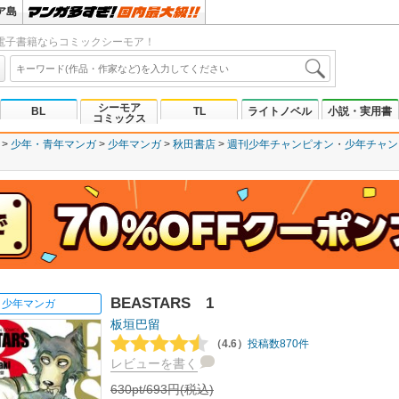
ア島
電子書籍ならコミックシーモア！
シーモア
BL
TL
ライトノベル
小説・実用書
コミックス
少年・青年マンガ
少年マンガ
秋田書店
週刊少年チャンピオン
少年チャン
BEASTARS 1
少年マンガ
板垣巴留
（4.6）
投稿数870件
レビューを書く
630pt/693円(税込)