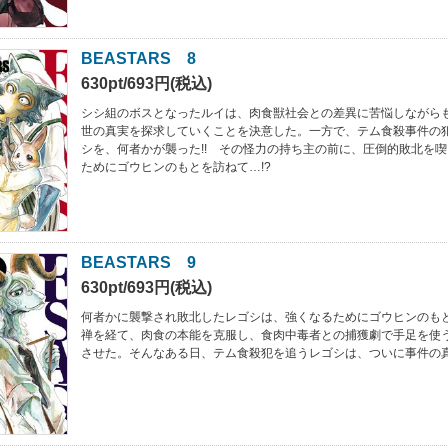
BEASTARS 8
630pt/693円(税込)
シシ組のボスとなったルイは、肉食獣社会との差異に苦悩しながら
世の真実を探求していくことを決意した。一方で、テム食殺事件の
シを、何者かが襲った!! その怪力の持ち主の前に、圧倒的敗北を
ためにゴウヒンのもとを訪ねて…!?
BEASTARS 9
630pt/693円(税込)
何者かに襲撃され敗北したレゴシは、強くなるためにゴウヒンのも
禅を経て、肉食の本能を克服し、食肉中毒者との捕獲劇で手足を使
させた。そんなある日、テム食殺犯を追うレゴシは、ついに事件の真