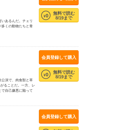
無料で読む
0
¥
8/19まで
ぱいあるんだ。チェリ
が多くの動物たちと青
会員登録して購入
無料で読む
0
¥
8/19まで
歓公演で、肉食獣と草
上がることだ。一方、レ
とで自己嫌悪に陥って
会員登録して購入