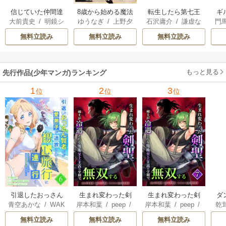
信じていた仲間達
8歳から始める魔法
転生したら第七王
ギ
大前貴史
/
明鏡シ
ゆうなぎ
/
上野夕
石沢庸介
/
謙虚な
門
にダンジョン奥地
学
子だったので、気
スイ
/
tef
陽
/
乃希
サークル
/
メル。
で殺されかけたが
ままに魔術を極め
無料立読み
無料立読み
無料立読み
ギフト『無限ガチ
ます
ャ』でレベル9999
の仲間達を手に入
もっと見る
先行作品(少年マンガ)ランキング
れて元パーティー
メンバーと世界に
1
2
3
位
位
位
復讐＆『ざま
ぁ！』します！
引退したおっさん
生まれ変わった剣
生まれ変わった剣
ダ
青空あかな
/
WAK
岸本和葉
/
peep
/
岸本和葉
/
peep
/
乾
賢者だが愛弟子が
聖、剣士が冷遇さ
聖、剣士が冷遇さ
込
ANA KURAGUCHI
染野静也
/
桑島黎
染野静也
/
桑島黎
庫
追放されてきたの
れる魔術至上主義
れる魔術至上主義
救
無料立読み
無料立読み
無料立読み
/
pallet
/
アイラ
音
/
taskey STUDI
音
/
taskey STUDI
ン
で傷心旅行に連れ
の学園で無双する
の学園で無双する
は