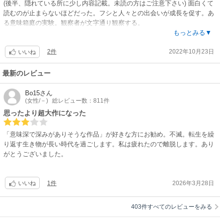
(後半、隠れている所に少し内容記載。未読の方はご注意下さい) 面白くて
読むのが止まらないほどだった。フシと人々との出会いが成長を促す。あ
る意味箱庭の実験。観察者が文字通り観察する。
アニメ開始当初で面白くて読み始め、面白さのあまり追い越してどんどん
もっとみる▼
読み進め、最新刊に追い付き、そのうちまた離されて…アニメ新シーズン
2件
2022年10月23日
前一気再放送を機にまた前半から読み返そう。読んでいない部分をと思っ
いいね
たら忘れていてどんどん遡る事に。何度読んでも面白い！
6巻最後あたりまでで一区切り。その時点での感想。グーグーの話が号泣
最新のレビュー
する程切ない！ピオランとフシの交流も。そしてフシの自我。7巻から新
シーズン。またコミック片手に鑑賞しよう。そしてフシの様に書き留めよ
Bo15
さん
(女性/－)
総レビュー数：811件
う。
思ったより超大作になった
「意味深で深みがありそうな作品」が好きな方にお勧め。不滅。転生を繰
り返す生き物が長い時代を過ごします。私は疲れたので離脱します。あり
がとうございました。
1件
2026年3月28日
いいね
403件すべてのレビューをみる