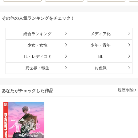
ボ
/
こなせ
/
book
O
O
て行く ～スローラ
【単行本版】
な
listaSTUDIO
イフな旅のつもり
その他の人気ランキングをチェック！
が、なぜか世界最
強の師弟になって
いた～【単行本
総合ランキング
メディア化
版】
少女・女性
少年・青年
TL・レディコミ
BL
異世界・転生
お色気
履歴削除
あなたがチェックした作品