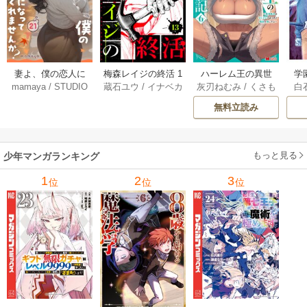
妻よ、僕の恋人に
梅森レイジの終活 1
ハーレム王の異世
学
mamaya
/
STUDIO
蔵石ユウ
/
イナベカ
灰刃ねむみ
/
くさも
白
なってくれません
3巻
界プレス漫遊記 ～
アッ
ZOON
ズ
/
STUDIO ZOON
ち
か？ 21巻
最強無双のおじさ
0
無料立読み
んはあらゆる種族
ち
を嫁にする～（コ
ミック） 6巻
（
もっと見る
少年マンガランキング
1
2
3
位
位
位