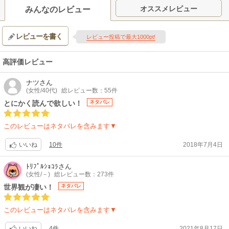
せを謳歌できると思っていた。しかし不穏な影が、再びフシに迫る。その
オススメレビュー
みんなのレビュー
影は、人の心の隙間に分け入る宿敵。そして、自分を生み出した観察者の
真の目的。フシに与えられる新たな試練。彼に大いなる選択の時が迫る。
レビューを書く
不死身のフシの物語、「現世編」が幕を開ける。
レビュー投稿で最大1000pt!
【制作会社】
ドライブ、STUDIO MASSKET
高評価レビュー
【スタッフ情報】
原作:大今良時（講談社刊）
ナツ
さん
総監督:佐山聖子 / 監督:横手颯太
(女性/40代)
総レビュー数：55件
シリーズ構成:藤田伸三 / キャラクターデザイン:薮野浩二 / 音楽:川﨑龍 音
とにかく読んで欲しい！
ネタバレ
響監督:高寺たけし
【音楽】
このレビューはネタバレを含みます▼
主題歌:Perfume「ふめつのあなた」
【関連リンク】
10件
2018年7月4日
いいね
公式サイト「不滅のあなたへ Season3」
ﾄﾘﾌﾟﾙｼｮｺﾗ
さん
(女性/－)
総レビュー数：273件
世界観が凄い！
ネタバレ
このレビューはネタバレを含みます▼
4件
2021年8月17日
いいね