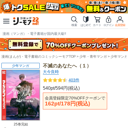
検索
はじめて
カート
ログイン
会員登録
漫画（マンガ）・電子書籍が国内最大級!!
漫画(まんが)・電子書籍のコミックシーモアTOP
少年・青年マンガ
少年マンガ
不滅のあなたへ（１）
少年マンガ
大今良時
403件
540pt/594円(税込)
会員登録限定70%OFFクーポンで
162pt/178円(税込)
25巻完結