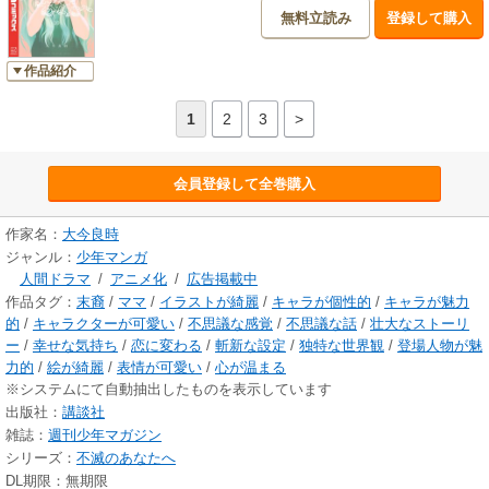
無料立読み
登録して購入
作品紹介
1
2
3
>
会員登録して全巻購入
作家名：
大今良時
ジャンル：
少年マンガ
人間ドラマ
/
アニメ化
/
広告掲載中
作品タグ：
末裔
/
ママ
/
イラストが綺麗
/
キャラが個性的
/
キャラが魅力
的
/
キャラクターが可愛い
/
不思議な感覚
/
不思議な話
/
壮大なストーリ
ー
/
幸せな気持ち
/
恋に変わる
/
斬新な設定
/
独特な世界観
/
登場人物が魅
力的
/
絵が綺麗
/
表情が可愛い
/
心が温まる
※システムにて自動抽出したものを表示しています
出版社：
講談社
雑誌：
週刊少年マガジン
シリーズ：
不滅のあなたへ
DL期限：無期限