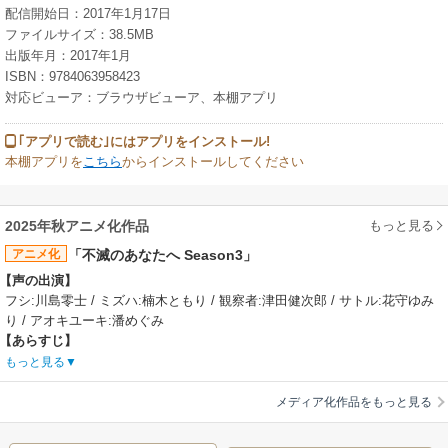
配信開始日：2017年1月17日
ファイルサイズ：38.5MB
出版年月：2017年1月
ISBN：9784063958423
対応ビューア：ブラウザビューア、本棚アプリ
｢アプリで読む｣にはアプリをインストール!
本棚アプリを
こちら
からインストールしてください
もっと見る
2025年秋アニメ化作品
アニメ化
「不滅のあなたへ Season3」
【声の出演】
フシ:川島零士 / ミズハ:楠木ともり / 観察者:津田健次郎 / サトル:花守ゆみ
り / アオキユーキ:潘めぐみ
【あらすじ】
不滅の存在であるフシ。それに対抗するのは人間を襲い滅ぼそうとする敵
もっと見る
対勢力、「ノッカー」。攻防の末にノッカーとの戦いには勝利したが、フ
シはまだ人々を守り続ける必要があった。自らの体を広げ、樹木のごとく
メディア化作品をもっと見る
抵抗の根を張り巡らせた。数百年後、そこは現代世界。かつてないほどの
平和な世界。新しい友人･･･新しい家･･･全てが満ち足りた世界でフシは幸