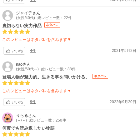
ジャイ子
さん
(女性/40代)
総レビュー数：22件
裏切らない実力作品
ネタバレ
このレビューはネタバレを含みます▼
4件
2021年5月2日
いいね
nao
さん
(女性/60代～)
総レビュー数：88件
登場人物が魅力的。生きる事を問いかける。
ネタバレ
このレビューはネタバレを含みます▼
9件
2022年9月20日
いいね
りらる
さん
(－/－)
総レビュー数：250件
何度でも読み返したい物語