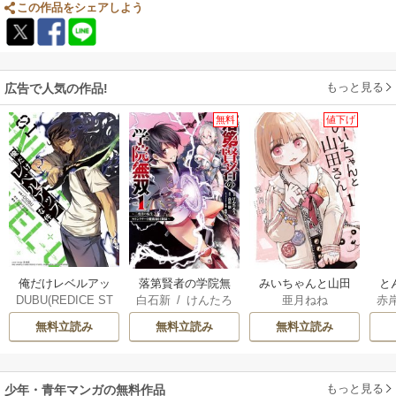
この作品をシェアしよう
もっと見る
広告で人気の作品!
無料
値下げ
俺だけレベルアッ
落第賢者の学院無
みいちゃんと山田
と
DUBU(REDICE ST
白石新
/
けんたろ
亜月ねね
赤
プな件
双 ～二度目の転
さん
UDIO)
/
Chugong
/
う
/
魚デニム
生、Sランクチート
無料立読み
無料立読み
無料立読み
h-goon
魔術師冒険録～
もっと見る
少年・青年マンガの無料作品