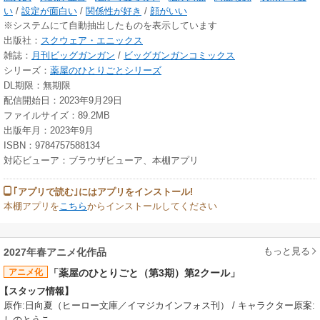
い
/
設定が面白い
/
関係性が好き
/
顔がいい
※システムにて自動抽出したものを表示しています
出版社：
スクウェア・エニックス
雑誌：
月刊ビッグガンガン
/
ビッグガンガンコミックス
シリーズ：
薬屋のひとりごとシリーズ
DL期限：無期限
配信開始日：2023年9月29日
ファイルサイズ：89.2MB
出版年月：2023年9月
ISBN：9784757588134
対応ビューア：ブラウザビューア、本棚アプリ
｢アプリで読む｣にはアプリをインストール!
本棚アプリを
こちら
からインストールしてください
もっと見る
2027年春アニメ化作品
アニメ化
「薬屋のひとりごと（第3期）第2クール」
【スタッフ情報】
原作:日向夏（ヒーロー文庫／イマジカインフォス刊） / キャラクター原案:
しのとうこ