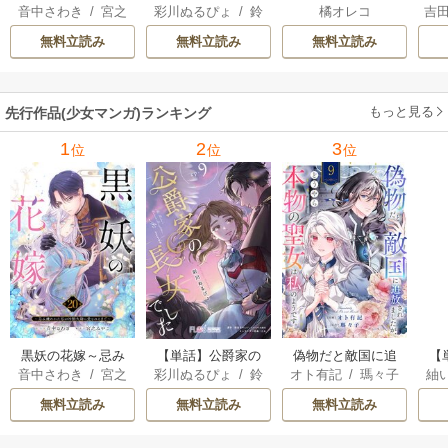
音中さわき
/
宮之
彩川ぬるぴょ
/
鈴
橘オレコ
吉
嫌われた私が冷酷
長女でした
みやこ
音さや
/
たむ
大尉に愛されるま
無料立読み
無料立読み
無料立読み
で～
もっと見る
先行作品(少女マンガ)ランキング
1
2
3
位
位
位
黒妖の花嫁～忌み
【単話】公爵家の
偽物だと敵国に追
【
音中さわき
/
宮之
彩川ぬるぴょ
/
鈴
オト有記
/
瑪々子
紬
嫌われた私が冷酷
長女でした
放されましたが、
ら
みやこ
音さや
/
たむ
大尉に愛されるま
どうやら本物の聖
し
無料立読み
無料立読み
無料立読み
で～
女は私のようで
す。