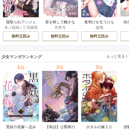
幼
寝取られアンジェ
君を映して離さな
夜明けを乞うけも
木ノ枝純
/
三毛猫寅
月本弓
堤翔
ニカと鬼畜伯爵
い[ばら売り] 25巻
のたち[ばら売り] 2
次
［ばら売り］ 14巻
8-29巻
無料立読み
無料立読み
無料立読み
もっと見る
少女マンガランキング
1
2
3
位
位
位
黒妖の花嫁～忌み
【単話】公爵家の
ホタルの嫁入り
傍