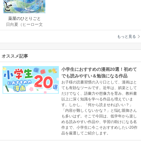
薬屋のひとりごと
日向夏（ヒーロー文
庫／イマジカインフ
もっと見る
ォス）
/
ねこクラ
ゲ
/
七緒一綺
/
しの
とうこ
オススメ記事
小学生におすすめの漫画20選！初めて
でも読みやすい＆勉強になる作品
お子様の読書習慣の入り口として、漫画はと
ても有効なツールです。近年は、娯楽として
だけでなく、語彙力や想像力を育み、教科書
以上に深く知識を学べる作品も増えていま
す。しかし、「何から読ませればいい？」
「内容が難しくないかな？」と悩む親御さん
も多いはず。そこで今回は、低学年から楽し
める読みやすい作品や、学習の助けになる名
作まで、小学生に今こそおすすめしたい20作
品を厳選してご紹介します。