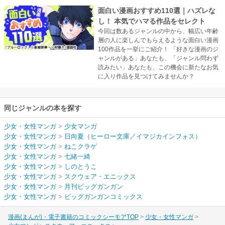
面白い漫画おすすめ110選｜ハズレな
し！ 本気でハマる作品をセレクト
今回は数あるジャンルの中から、幅広い年齢
層の人に楽しんでもらえるような面白い漫画
100作品を一挙にご紹介！ 「好きな漫画のジ
ャンルがある」あなたも、「ジャンル問わず
読みたい」あなたも、この機会に新たなお気
に入り作品を見つけてみませんか？
同じジャンルの本を探す
少女・女性マンガ
>
少女マンガ
少女・女性マンガ
>
日向夏（ヒーロー文庫／イマジカインフォス）
少女・女性マンガ
>
ねこクラゲ
少女・女性マンガ
>
七緒一綺
少女・女性マンガ
>
しのとうこ
少女・女性マンガ
>
スクウェア・エニックス
少女・女性マンガ
>
月刊ビッグガンガン
少女・女性マンガ
>
ビッグガンガンコミックス
漫画(まんが)・電子書籍のコミックシーモアTOP
少女・女性マンガ