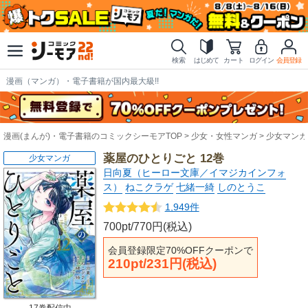
検索
はじめて
カート
ログイン
会員登録
漫画（マンガ）・電子書籍が国内最大級!!
漫画(まんが)・電子書籍のコミックシーモアTOP
少女・女性マンガ
少女マンガ
薬屋のひとりごと 12巻
少女マンガ
日向夏（ヒーロー文庫／イマジカインフォ
ス）
ねこクラゲ
七緒一綺
しのとうこ
1,949件
700pt/770円(税込)
会員登録限定70%OFFクーポンで
210pt/231円(税込)