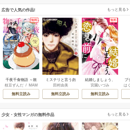
もっと見る
広告で人気の作品!
無料
無料
千夜千食物語 ～敗
ミステリと言う勿
結婚しましょう、
ブ
枝豆ずんだ
/
MAM
田村由美
宮園いづみ
は
国の姫ですが氷の
れ
恋する前に
復
AKOTO
/
鴉羽凛燈
お
皇子殿下がどうも
無料立読み
無料立読み
無料立読み
溺愛してくれてい
ます～
もっと見る
少女・女性マンガの無料作品