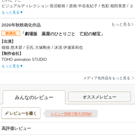
ビジュアルディレクション:長沼範裕 / 原画:中谷友紀子 / 色彩:相田美里 / エ
フェクト:TJ
もっと見る
もっと見る
2026年秋映画化作品
映画化
「劇場版 薬屋のひとりごと 亡妃の秘宝」
【出演】
猫猫:悠木碧 / 壬氏:大塚剛央 / 沐清:伊瀬茉莉也
【制作会社】
TOHO animation STUDIO
【スタッフ情報】
もっと見る
原作・ストーリー原案:日向夏（ヒーロー文庫／イマジカインフォス刊） /
キャラクター原案:しのとうこ
メディア化作品をもっと見る
監督:長沼範裕
脚本:柿原優子 / キャラクターデザイン／総作画監督:中谷友紀子 / 色彩設
計:相田美里 / 美術監督:三宅昌和 / 美術ボード:丹治匠、TJ / CGプロデュー
オススメレビュー
みんなのレビュー
サー:町田政彌 / 撮影監督:武山篤 / 編集:今井大介 / 音響監督:はたしょう二 /
音楽:神前暁、Kevin Penkin、桶狭間ありさ / アニメーション制作:TOHO
レビューを書く
animation STUDIO / 製作:劇場版「薬屋のひとりごと」製作委員会 / 配給:
レビュー投稿で最大1000pt!
東宝
【公開日】
高評価レビュー
2026年12月11日