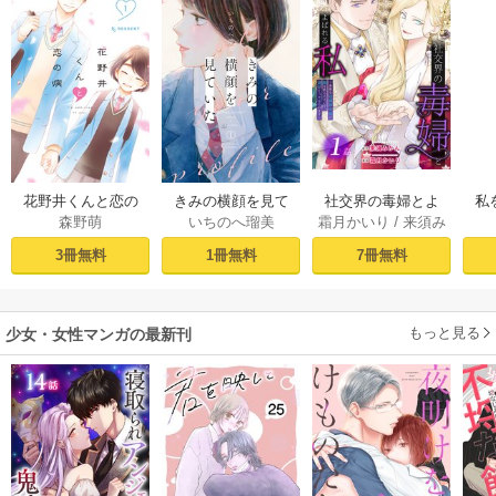
社交界の毒婦とよ
花野井くんと恋の
きみの横顔を見て
私
霜月かいり
/
来須み
森野萌
いちのへ瑠美
ばれる私～素敵な
病（１）
いた（１）
かん
辺境伯令息に腕を
［ば
7冊無料
3冊無料
1冊無料
折られたので、責
任とってもらいま
す～［ばら売り］
もっと見る
第1話
少女・女性マンガの最新刊