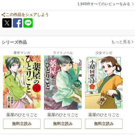
次にくる漫画大賞で気になった方やミステリーが好きな方や中華ファンタ
それよりもまずは原作小説を読みたい。
1,949件すべてのレビューをみる
んにお勧めしたいです。
ジーが好きな方は読んでみてください。ハマる方にはかなりハマります。
原作は4巻で一区切りだそうで、その後に主人公たちの色恋の話？もある
そして原作やまた別の先生が描かれてるコミカライズもありますが全て読
らしい…えぇ！？き、気になる。。。
この作品をシェアしよう
んでください。細かい描写が各々違います。
コミック両誌ともそろそろ原作小説4巻あたりの内容でいい区切り？に到
女性キャラのお胸がとてもいいことだけは読んで確認してください。お願
達しそうな気配…。
いします。とてもいいです。最高。帝の気持ちがとてもよくわかる。
はたしてコミック2誌はそこで一度完結させるのか？
もっと見る
シリーズ作品
もっと続くのか？
青年マンガ
ライトノベル
少女マンガ
いやマジ、自分も沼りそうな気配（笑）。。
薬屋のひとりごと
薬屋のひとりごと
薬屋のひとりごと
～猫猫の後宮謎解
外伝 小蘭回想録
無料立読み
無料立読み
無料立読み
き手帳～