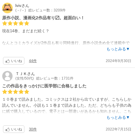
lviv
さん
(－/－)
総レビュー数：3209件
原作小説、漫画化2作品有り〼。超面白い！
現在14巻、まだまだ続く？
なんとコミカライズが2作品も有り同時進行、原作小説含め全て連載中で
す。
もっとみる▼
コミックは本作の少女漫画のガンガンと、もう1誌が青年漫画のサンデ
44件
2024年9月30日
ー。
いいね
漫画は作画家さんが違うので多少の差はあるものの、原作小説のイラスト
ＴＪＫ
さん
(女性/50代)
総レビュー数：1731件
しのとうこさんのキャラデザインは3作品とも共通しているため、基本的
にはどちらを読んでも雰囲気は同じ。
この作品をきっかけに医学部に合格しました
無料をきっかけにサンデーを3巻まで読んだあと、たまたま紙で本作の続
１０巻まで読みました。コミックスは２社から出ていますが、こちらしか
きを10巻ほど読みました。
読んでいません。小説も１１巻まで読みました。ただ、どちらも子供の為
その時に絵が違うと気づきを、え？何で漫画化が2つもあるの？と驚きま
に紙で購入しているので、電子とは一部違いがあるかも知れません。こち
したが（笑）。。
らは何かの機会に、東◯生が「読んで役に立つ漫画」と紹介していたの
もっとみる▼
で、受験を控える子供の為に購入したのが始まりです。絵は可愛い方がい
コミックのどちらが良いかは好みだと思います。
30件
2022年7月15日
いと言うので、作画重視でこちらにしました。内容は、架空の中国（だと
いいね
私個人は最初の3巻だけですが、作画での表現は向こうのサンデーの方が