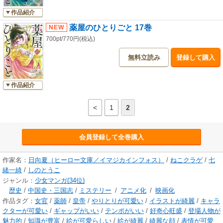
作品紹介
薬屋のひとりごと 17巻
700pt/770円(税込)
無料立読み
登録して購入
作品紹介
<
1
2
会員登録して全巻購入
作家名：
日向夏（ヒーロー文庫／イマジカインフォス）
/
ねこクラゲ
/
七
緒一綺
/
しのとうこ
ジャンル：
少女マンガ(34位)
歴史
/
中国史・三国志
/
ミステリー
/
アニメ化
/
映画化
作品タグ：
女官
/
薬師
/
皇帝
/
やりとりが可愛い
/
イラストが綺麗
/
キャラ
クターが可愛い
/
ギャップがいい
/
テンポがいい
/
好奇心旺盛
/
登場人物が
魅力的
/
知識が豊富
/
絵が可愛らしい
/
絵が綺麗
/
綺麗な顔
/
表情が可愛