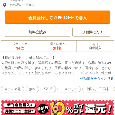
17巻配信中
この作品の注意事項
70%OFF
会員登録して
で購入
無料立読み
お気に入り
少女マンガ
最初の巻へ
新刊
34位
無料!!
自動購入
【暗がりの中──、蛙に触れて…。】
先帝の呪いの謎を解き、翡翠宮での日常に戻った猫猫は、桜花に連れられ
て後宮での夜の催しに参加したり、壬氏の頼みで狩りに同行することにな
りますが、そこでまた新たな事件に巻き込まれて…。暗がりの中、蛙に触
れて、壬氏の秘密を知ることになる第12巻!!
作品情報をもっと見る
(C)2023 Hyuganatsu/Imagica Infos Co.，Ltd. (C)2023 Nekokurage (C)2023
Itsuki Nanao
メディア化
無料
SALE
ミステリー
中国史・三国志