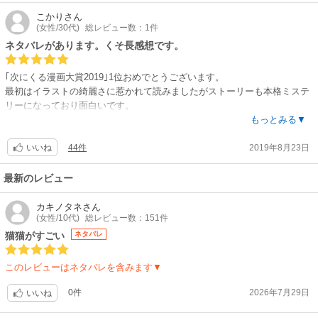
思う）を舞台に主人公の薬師を中心に繰り広げられる壮大なファンタジー
お話の魅力が入りやすい、と感じた。
です。薬師と皇弟との恋愛・親子の対立・宮廷の政治抗争・後宮での女の
こかり
さん
主人公のソバカス侍女が、後宮の憧れである美麗宦官をクソみたいに見る
(女性/30代)
総レビュー数：1件
争い・諸外国との戦争など、暗殺や陰謀ひしめく血生臭い事件が起こる
様が、、、どブスな猫娘（←＠水木しげる）みたいで（笑）、、、その時
中、持ち前の賢さで無理難題を乗り越えていくストーリーです。主人公が
ネタバレがあります。くそ長感想です。
点でヤラれました（←サンデーの1巻の作画）。
薬師という事で、小学生でも分かる簡単な化学反応を使ったトリックの謎
解きがあったりして、多方面から楽しめます。本来（親の気持ちとして）
｢次にくる漫画大賞2019｣1位おめでとうございます。
ただサンデーの方はコミックとしては読んで分かりやすいけど、その分原
は、理系科目に興味を持ってほしかったのですが、あまり（いえ全く）我
最初はイラストの綺麗さに惹かれて読みましたがストーリーも本格ミステ
作とは若干違って脚色されている部分もあるそうな。
が子にはハマらず…もっぱらギャグ寄りのシーンでゲラゲラ笑いながら読
リーになっており面白いです。
その点でいうと、本作の方が原作に忠実らしい。
んでいます。東◯生の推薦という事で、ただ笑えるだけでなく人間心理に
化学に基づいた物もあれば現代でも確認されてる医学も混ざっておりとて
もっとみる▼
最初の方は本作ガンガンよりサンデーの方がお話の進みが早いようです
深く切り込んだ重厚な面もあり、幅広い層の人に楽しんでもらえると思い
も読みやすかったです。伏線もしっかりしており読み進めるに連れ全てが
が、10巻頃の試し読みで双方確認すると、同じくらいの進みに感じまし
ます。
44件
2019年8月23日
繋がった時は凄いと素直に思いました。猫猫と壬氏の恋愛面に関して最初
いいね
た。
は毒の知識に明るい猫猫を利用しようと色目を使って惚れさせて手元に置
〜2025．追記〜
いておこうとしますが全っっっっっく効かず無自覚に『俺になびかない面
最新のレビュー
レビューを見るとディープなファンが多いらしく、なんと原作だけでなく
「役立つ漫画」と紹介されて、期待を込めて購入・読ませた作品でした。
白い女』的な所から始まってる気がしますし、本当になびいてなくて応援
コミック2誌ともに全てを制覇しておられる強者が何人もおられるよう。
あれから数年…あの時の子供が無事に医学部（医学科）に合格しました。
したくなります。むしろ壬氏は変な扉を開いたと思います。。。。
カキノタネ
さん
（スゲ〜！笑）。
(女性/10代)
総レビュー数：151件
しかし5巻では猫猫側にもおやおや？と思うところがあります。ですが壬
あくまでも私の個人的な意見ですが、「この漫画との出会いがなければ、
氏も猫猫に恋心を抱いてるとハッキリと自覚してる訳では無いですのでお
猫猫がすごい
ネタバレ
その方たちがコミック2誌の違いをレビューで案内してくれています。
理系進学もその先もなかった」と思います。それくらい影響されていた
互い自覚するのに時間がかかりそうです。頑張れ。ちなみに私は高順が好
（サンデー版のいいね多数の方たちに多い。サンデー側サイトなので向こ
し、今でも小説と両方・アニメも見ているくらい好きです。
きです。あと個人的に恋愛の展開は話の流れについてくる産物と思ってい
うが好きな方の意見が多いですが、詳細な違いはそちらをどうぞ）。
このレビューはネタバレを含みます▼
ます。恋愛が主体のストーリーではない事だけは頭に入れて置いてくださ
知識だけでなく、猫猫の性格・生き方、知恵をフル活用した問題回避・解
い。恋愛の展開なんてほんのちょっとですよ。しかし応援したくなるのは
0件
2026年7月29日
いいね
いや〜でも、私も機会があったら、ガンガンとサンデー両方読んでみて
決能力の高さも魅力だと思います。理系科目に興味を持たせたいと小さな
事実です。
ぇ〜（笑）！
希望から読ませましたが、今では人生に役立つ本だと、自信を持って皆さ