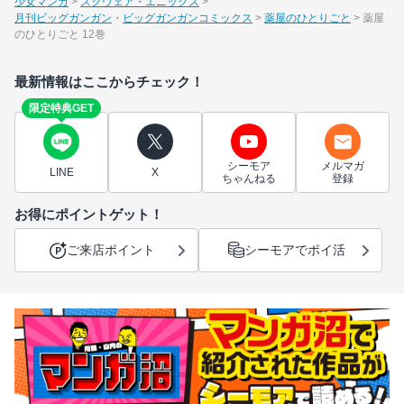
少女マンガ
スクウェア・エニックス
月刊ビッグガンガン
ビッグガンガンコミックス
薬屋のひとりごと
薬屋
のひとりごと 12巻
最新情報はここからチェック！
限定特典GET
シーモア
メルマガ
LINE
X
ちゃんねる
登録
お得にポイントゲット！
ご来店ポイント
シーモアでポイ活