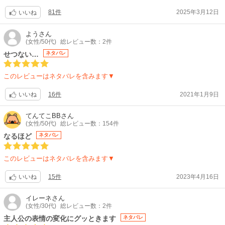
81件
2025年3月12日
いいね
よう
さん
(女性/50代)
総レビュー数：2件
せつない…
ネタバレ
このレビューはネタバレを含みます▼
16件
2021年1月9日
いいね
てんてこBB
さん
(女性/50代)
総レビュー数：154件
なるほど
ネタバレ
このレビューはネタバレを含みます▼
15件
2023年4月16日
いいね
イレーネ
さん
(女性/30代)
総レビュー数：2件
主人公の表情の変化にグッときます
ネタバレ