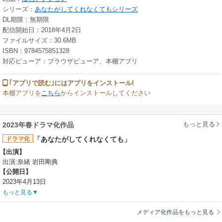
シリーズ：
あなたがしてくれなくてもシリーズ
DL期限：無期限
配信開始日：2018年4月2日
ファイルサイズ：30.6MB
ISBN：9784575851328
対応ビューア：ブラウザビューア、本棚アプリ
｢アプリで読む｣にはアプリをインストール!
本棚アプリを
こちら
からインストールしてください
もっと見る
2023年春ドラマ化作品
ドラマ化
「あなたがしてくれなくても」
【出演】
出演:奈緒 岩田剛典
【公開日】
2023年4月13日
もっと見る
メディア化作品をもっと見る