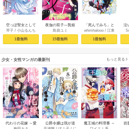
空っぽ聖女として
夜伽の双子―贄姫
「死んでみろ」と
泣
琴子
/
小山るんち
島袋ユミ
whimhalooo
/
江東
S
捨てられたはず
は二人の王子に愛
言われたので死に
しろ
/
蘭らむ
が、嫁ぎ先の皇帝
される―【マイク
ました。 1
1冊無料
15冊無料
1冊無料
陛下に溺愛されて
ロ】 1
います 1【コミック
シーモア限定版】
もっと見る
少女・女性マンガの最新刊
代わりの花嫁 ～愛
公爵令嬢は我が道
魔王城の料理番 ～
岩
梅田みさ
高瀬雛
/
ぽよ子
/
に
ワイエム系
する人と、姉の代
を場当たり的に行
コワモテ魔族ばか
溶