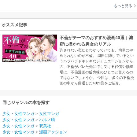
もっと見る
オススメ記事
不倫がテーマのおすすめ漫画40選｜濃
密に描かれる男女のリアル
許されない恋だとわかっていても、簡単にや
められないのが不倫。 周囲に隠しているとい
うハラハラドキドキなシチュエーションから
の、不倫がバレた先に待ち受ける代償や修羅
場は、不倫漫画の醍醐味のひとつと言えるの
ではないでしょうか。 今回は、多くの不倫漫
画の中から厳選した40作品をご紹介。
同じジャンルの本を探す
少女・女性マンガ
>
女性マンガ
少女・女性マンガ
>
ハルノ晴
少女・女性マンガ
>
双葉社
少女・女性マンガ
>
漫画アクション