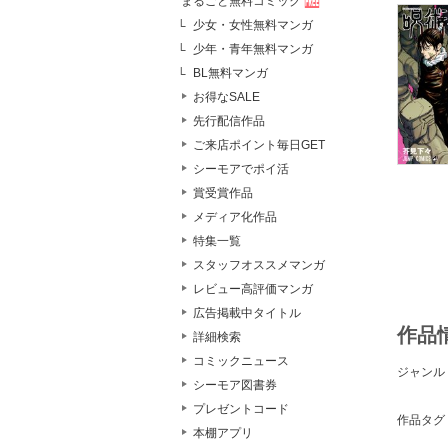
まるごと無料コミック
少女・女性無料マンガ
少年・青年無料マンガ
BL無料マンガ
お得なSALE
先行配信作品
ご来店ポイント毎日GET
シーモアでポイ活
賞受賞作品
メディア化作品
特集一覧
スタッフオススメマンガ
レビュー高評価マンガ
広告掲載中タイトル
作品
詳細検索
コミックニュース
ジャンル
シーモア図書券
プレゼントコード
作品タグ
本棚アプリ