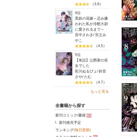
（3.8）
4位
黒妖の花嫁～忌み嫌
われた私が冷酷大尉
に愛されるまで～
音中さわき
/
宮之み
やこ
（4.5）
5位
【単話】公爵家の長
女でした
彩川ぬるぴょ
/
鈴音
さや
/
たむ
（4.7）
もっと見る
全書籍から探す
新刊コミック/書籍
新刊発売予定
ランキング
(毎日更新)