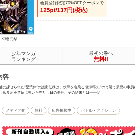
会員登録限定70%OFFクーポンで
125pt/137円(税込)
30巻完結
最初の巻へ
少年マンガ
無料!!
ランキング
内容
油に課せられた“星漿体”の護衛任務は、伏黒を名乗る“術師殺し”の奇襲で最悪の事態
しめ夏油を造反に導いた在りし日の事件、その結末とは――!?
メディア化
無料
広告掲載中
バトル・アクション