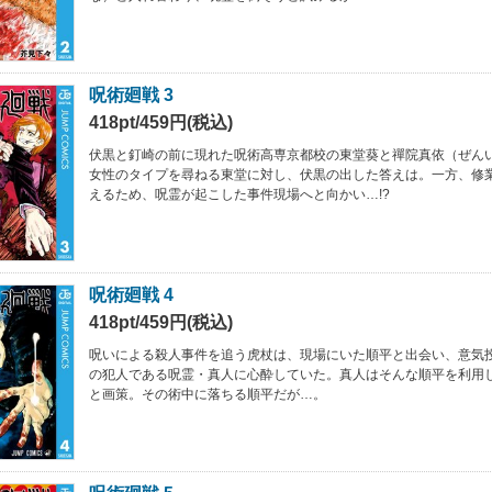
呪術廻戦 3
418pt/459円(税込)
伏黒と釘崎の前に現れた呪術高専京都校の東堂葵と禪院真依（ぜん
女性のタイプを尋ねる東堂に対し、伏黒の出した答えは。一方、修
えるため、呪霊が起こした事件現場へと向かい…!?
呪術廻戦 4
418pt/459円(税込)
呪いによる殺人事件を追う虎杖は、現場にいた順平と出会い、意気
の犯人である呪霊・真人に心酔していた。真人はそんな順平を利用
と画策。その術中に落ちる順平だが…。