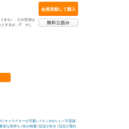
会員登録して購入
こうきち）…だが交渉は
とするが…!? そし
的
/
キャラクターが可愛い
/
テンポがいい
/
不思議
素直な気持ち
/
絵が綺麗
/
設定が好き
/
設定が面白