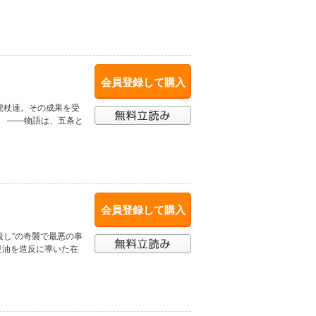
会員登録して購入
虎杖達。その成果を受
? ――物語は、五条と
会員登録して購入
殺し”の奇襲で最悪の事
夏油を造反に導いた在