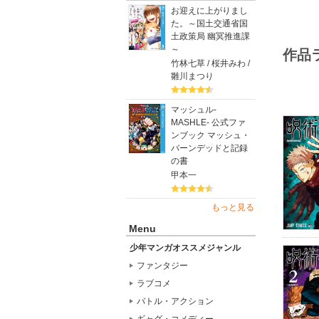
お迎えに上がりまし
た。～国土交通省国
土政策局 幽冥推進課
～
作品
竹林七草 / 桜井みわ /
雛川まつり
マッシュル-
MASHLE- 公式ファ
ンブック マッシュ・
バーンデッドと記録
の書
甲本一
もっと見る
Menu
少年マンガオススメジャンル
ファンタジー
ラブコメ
バトル・アクション