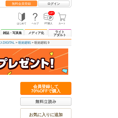
無料会員登録
ログイン
UP!
はじめて
ヘルプ
PT購入
カート
ライト
雑誌・写真集
メディア化
アダルト
IGITAL
呪術廻戦
呪術廻戦 9
会員登録して
70%OFFで購入
お気に入りに追加