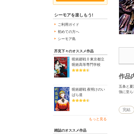
シーモアを楽しもう!
ご利用ガイド
初めての方へ
シーモア島
芥見下々のオススメ作品
呪術廻戦 0 東京都立
呪術高等専門学校
作品
五条と夏
呪術廻戦 夜明けのい
強に至ら
ばら道
完結
もっと見る
雑誌のオススメ作品