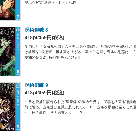
現れる呪霊”退治へと赴くが…!?
呪術廻戦 8
418pt/459円(税込)
受肉した「呪胎九相図」の次男三男を撃破し、宿儺の指を回収した
け彼等を1級術師に推す声が上がる。裏で手を回す五条の思惑は…!
夏油の高専2年時の事件へと遡る!!
呪術廻戦 9
418pt/459円(税込)
五条と夏油に課せられた“星漿体”の護衛任務は、伏黒を名乗る“術師
態に陥る。五条達は全滅と思われたが…!? 五条を最強に至らしめ
りし日の事件、その結末とは――!?