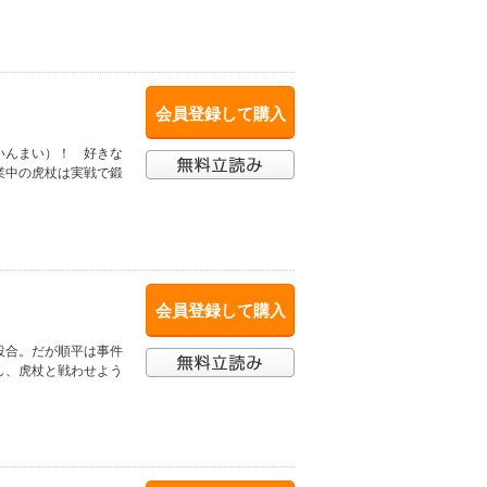
会員登録して購入
いんまい）！ 好きな
業中の虎杖は実戦で鍛
会員登録して購入
投合。だが順平は事件
し、虎杖と戦わせよう