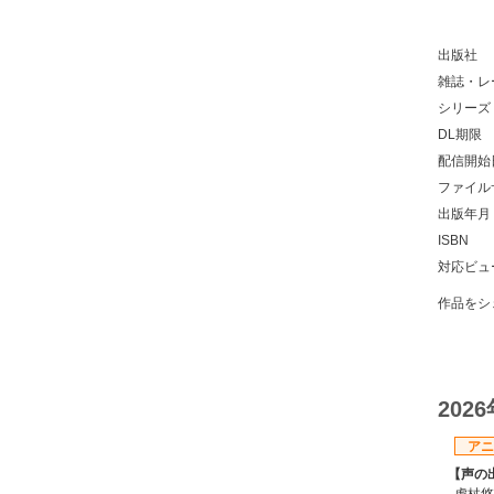
出版社
雑誌・レ
シリーズ
DL期限
配信開始
ファイル
出版年月
ISBN
対応ビュ
作品をシ
202
アニ
【声の
虎杖悠仁