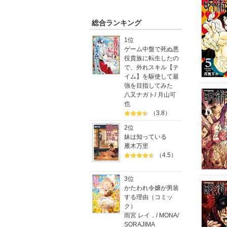
総合ランキング
1位
ゲーム中盤で死ぬ悪
役貴族に転生したの
で、外れスキル【テ
イム】を駆使して最
強を目指してみた
八又ナガト
/
月山可
也
（3.8）
2位
妹は知っている
雁木万里
（4.5）
3位
かたわれ令嬢が男装
する理由（コミッ
ク）
雨宮 レイ．
/
MONA
/
SORAJIMA