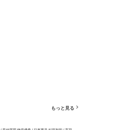
もっと見る
/ 星綺羅羅:榊原優希 / 日車寛見:杉田智和 / 髙羽