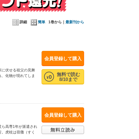
詳細
簡単
1巻から｜
最新刊から
会員登録して購入
床に伏せる祖父の見舞
無料で読む
れ、化物が現れてしま
0
¥
8/10まで
会員登録して購入
杖ら高専1年が派遣され
行。虎杖は宿儺（すく