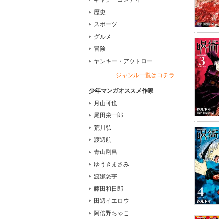
ギャグ・コメディー
歴史
スポーツ
グルメ
冒険
ヤンキー・アウトロー
ジャンル一覧はコチラ
少年マンガオススメ作家
月山可也
尾田栄一郎
荒川弘
渡辺航
青山剛昌
ゆうきまさみ
渡瀬悠宇
藤田和日郎
田辺イエロウ
阿倍野ちゃこ