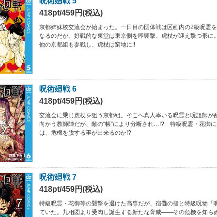
呪術廻戦 5
418pt/459円(税込)
京都姉妹校交流会が始まった。一日目の団体戦は区画内の2級呪霊
なるのだが、好戦的な東堂は東京側を即襲撃、虎杖が迎え撃つ形に
他の京都組も参戦し、虎杖は窮地に!!
呪術廻戦 6
418pt/459円(税込)
交流会に乗じ虎杖を狙う京都組。そこへ真人率いる呪霊と呪詛師が
向かう教師陣だが、敵の“帳”により分断され…!? 特級呪霊・花御
は、危機を脱する事が出来るのか!?
呪術廻戦 7
418pt/459円(税込)
特級呪霊・花御等の襲撃を退けた高専だが、宿儺の指と特級呪物「
ていた。九相図より受肉し誕生する新たな脅威――その危機を知らぬ