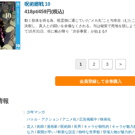
呪術廻戦 10
418pt/459円(税込)
動く肢体を得る為、呪霊側に通じていた“メカ丸”こと与幸吉（むた
決裂し、真人との闘いを余儀なくされる。与は秘策で死地を脱しよう
て10月31日、街に帳が降り「渋谷事変」が始まる!!
1
2
3
>
会員登録して全巻購入
情報
：
少年マンガ
バトル・アクション
/
アニメ化
/
広告掲載中
/
映画化
：
芸人
/
術師
/
漫画家
/
呪術師
/
長男
/
キャラが個性的
/
キャラが魅力
な力
/
展開が早い
/
斬新な設定
/
独特な世界観
/
登場人物が魅力的
/