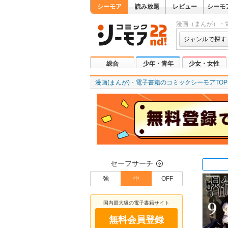
シーモア
読み放題
レビュー
シーモ
漫画（まんが）・
ジャンルで探す
総合
少年・青年
少女・女性
漫画(まんが)・電子書籍のコミックシーモアTOP
セーフサーチ
？
強
中
OFF
国内最大級の電子書籍サイト
無料会員登録