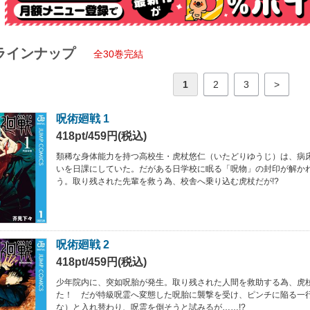
ラインナップ
全30巻完結
1
2
3
>
呪術廻戦 1
418pt/459円(税込)
類稀な身体能力を持つ高校生・虎杖悠仁（いたどりゆうじ）は、病
いを日課にしていた。だがある日学校に眠る「呪物」の封印が解か
う。取り残された先輩を救う為、校舎へ乗り込む虎杖だが!?
呪術廻戦 2
418pt/459円(税込)
少年院内に、突如呪胎が発生。取り残された人間を救助する為、虎
た！ だが特級呪霊へ変態した呪胎に襲撃を受け、ピンチに陥る一
な）と入れ替わり、呪霊を倒そうと試みるが……!?