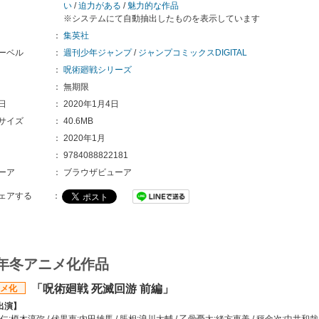
い
/
迫力がある
/
魅力的な作品
※システムにて自動抽出したものを表示しています
：
集英社
ーベル
：
週刊少年ジャンプ
/
ジャンプコミックスDIGITAL
：
呪術廻戦シリーズ
：
無期限
日
：
2020年1月4日
サイズ
：
40.6MB
：
2020年1月
：
9784088822181
ーア
：
ブラウザビューア
ェアする
：
6年冬アニメ化作品
「呪術廻戦 死滅回游 前編」
メ化
出演】
:榎木淳弥 / 伏黒恵:内田雄馬 / 脹相:浪川大輔 / 乙骨憂太:緒方恵美 / 秤金次:中井和哉 