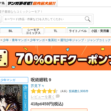
ア島
電子書籍ならコミックシーモア！
シーモア
BL
TL
ライトノベル
小説・実用書
コミックス
少年・青年マンガ
少年マンガ
集英社
週刊少年ジャンプ
ジャンプコミックスD
呪術廻戦 9
少年マンガ
芥見下々
（4.6）
投稿数1,906件
レビューを書く
418pt/459円(税込)