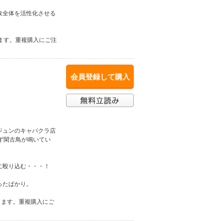
取全体を活性化させる
ます。重複購入にご注
会員登録して購入
たジュンのキャバクラ店
ず閑古鳥が鳴いてい
に殴り込む・・・！
ったばかり。
ります。重複購入にご