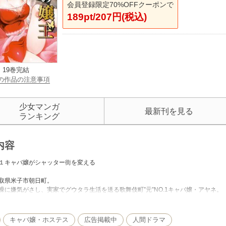
会員登録限定70%OFFクーポンで
189pt/207円(税込)
19巻完結
の作品の注意事項
少女マンガ
最新刊を見る
ランキング
内容
１キャバ嬢がシャッター街を変える
取県米子市朝日町。
噪に嫌気がさし、実家でグウタラ生活を送る歌舞伎町”元”NO.1キャバ嬢・アヤネ。
により、実家の「スナック」をしぶしぶ手伝うことになるが、流石は元No.1。
活躍を見せ、店内は飲めや歌えの大騒ぎ。
キャバ嬢・ホステス
広告掲載中
人間ドラマ
、元彼を名乗る同級生ジュンが現れて…