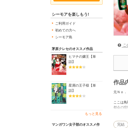
シーモアを楽しもう!
ご利用ガイド
初めての方へ
シーモア島
こ
茅原クレセのオススメ作品
ヒマチの嬢王【単
話】
作品
星屑の王子様【単
話】
元Ｎｏ．
ここは鳥
都会の喧
もっと見る
母の一喝
圧倒的な
完結
マンガワン女子部のオススメ作
そんな中