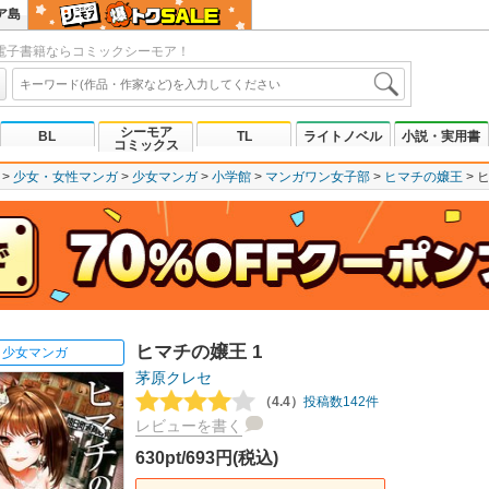
ア島
電子書籍ならコミックシーモア！
シーモア
BL
TL
ライトノベル
小説・実用書
コミックス
少女・女性マンガ
少女マンガ
小学館
マンガワン女子部
ヒマチの嬢王
ヒ
ヒマチの嬢王 1
少女マンガ
茅原クレセ
（4.4）
投稿数142件
レビューを書く
630pt/693円(税込)