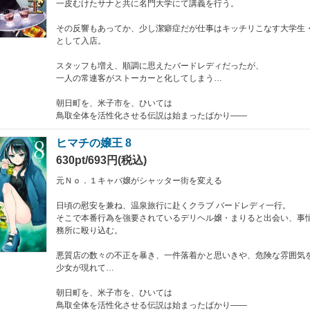
一皮むけたサナと共に名門大学にて講義を行う。
その反響もあってか、少し潔癖症だが仕事はキッチリこなす大学生
として入店。
スタッフも増え、順調に思えたバードレディだったが、
一人の常連客がストーカーと化してしまう…
朝日町を、米子市を、ひいては
鳥取全体を活性化させる伝説は始まったばかり――
ヒマチの嬢王 8
630pt/693円(税込)
元Ｎｏ．１キャバ嬢がシャッター街を変える
日頃の慰安を兼ね、温泉旅行に赴くクラブ バードレディ一行。
そこで本番行為を強要されているデリヘル嬢・まりると出会い、事
務所に殴り込む。
悪質店の数々の不正を暴き、一件落着かと思いきや、危険な雰囲気
少女が現れて…
朝日町を、米子市を、ひいては
鳥取全体を活性化させる伝説は始まったばかり――