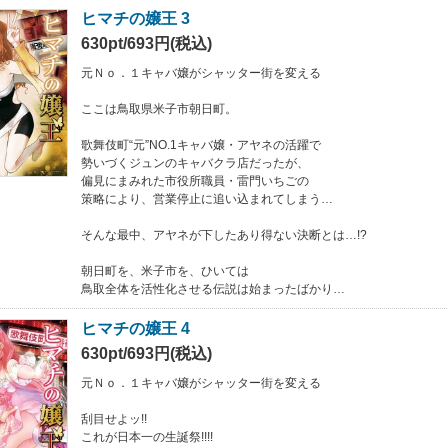
ヒマチの嬢王 3
630pt/693円(税込)
元Ｎｏ．１キャバ嬢がシャッター街を変える
ここは鳥取県米子市朝日町。
歌舞伎町“元”NO.1キャバ嬢・アヤネの活躍で
勢いづくジュンのキャバクラ店だったが、
偏見にまみれた市役所職員・雷門いちごの
策略により、営業停止に追い込まれてしまう…
そんな最中、アヤネが下したあり得ない決断とは…!?
朝日町を、米子市を、ひいては
鳥取全体を活性化させる伝説は始まったばかり…
ヒマチの嬢王 4
630pt/693円(税込)
元Ｎｏ．１キャバ嬢がシャッター街を変える
刮目せよッ!!
これが日本一の生誕祭!!!!