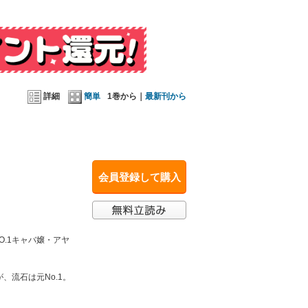
になる。
ください】
詳細
簡単
1巻から｜
最新刊から
会員登録して購入
O.1キャバ嬢・アヤ
流石は元No.1。