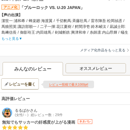
アニメ化
「ブルーロック VS. U-20 JAPAN」
【声の出演】
潔世一:浦和希 / 蜂楽廻:海渡翼 / 千切豹馬:斉藤壮馬 / 雷市陣吾:松岡禎丞 /
馬狼照英:諏訪部順一 / 二子一揮:花江夏樹 / 鰐間淳壱:鈴木崚汰 / 凪誠士郎:
島﨑信長 / 御影玲王:内田雄馬 / 剣城斬鉄:興津和幸 / 糸師凛:内山昂輝 / 蟻生
十兵衛:小西克幸 / 時光青志:立花慎之介 / 我牙丸吟:仲村宗悟 / 五十嵐栗夢:
もっと見る
市川蒼 / 士道龍聖:中村悠一 / 烏旅人:古川慎 / 乙夜影汰:河西健吾 / 雪宮剣
優:江口拓也 / 氷織羊:三上瑛士 / 七星虹郎:波多野翔 / 帝襟アンリ:幸村恵理 /
メディア化作品をもっと見る
絵心甚八:神谷浩史 / 糸師冴:櫻井孝宏 / オリヴァ・愛空:日野聡 / 閃堂秋人:
若山晃久
【あらすじ】
オススメレビュー
みんなのレビュー
──全てを賭けて挑め。いくぞ、才能の原石共よ時代を変えるのは俺たち“ブ
ルーロック（青い監獄）”だ──日本をW杯優勝に導く世界一のストライカー
レビューを書く
を育てるため、日本フットボール連合は“ブルーロック（青い監獄）”プロジ
レビュー投稿で最大1000pt!
ェクトを立ち上げる。プロジェクトに招待されたのは300人の高校生。しか
も全員FW（フォワード）。脱落すれば将来、サッカー日本代表へ入る資格
高評価レビュー
を失うという極限状態の中、選ばれし才能の原石たちは、ストライカーと
してのエゴを次々と覚醒させていく。時に他人を蹴落とし、時に自らの進
るるぱか
さん
化を以て、過酷なセレクションを生き残ったのは35人。エゴが渦巻く熱狂
(女性/－)
総レビュー数：29件
のサバイバルを乗り越えた彼らは、“ブルーロック（青い監獄）”プロジェク
無知でもサッカーの好感度が上がる漫画
ネタバレ
トの存続を賭けて、U-20日本代表との史上最もイカれた大一番(ビッグマッ