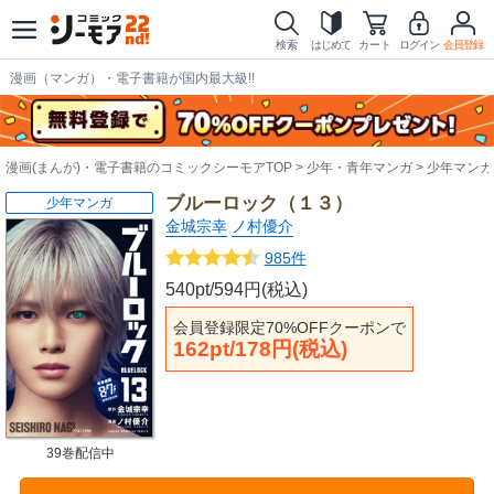
検索
はじめて
カート
ログイン
会員登録
漫画（マンガ）・電子書籍が国内最大級!!
漫画(まんが)・電子書籍のコミックシーモアTOP
少年・青年マンガ
少年マンガ
ブルーロック（１３）
少年マンガ
金城宗幸
ノ村優介
985件
540pt/594円(税込)
会員登録限定70%OFFクーポンで
162pt/178円(税込)
39巻配信中