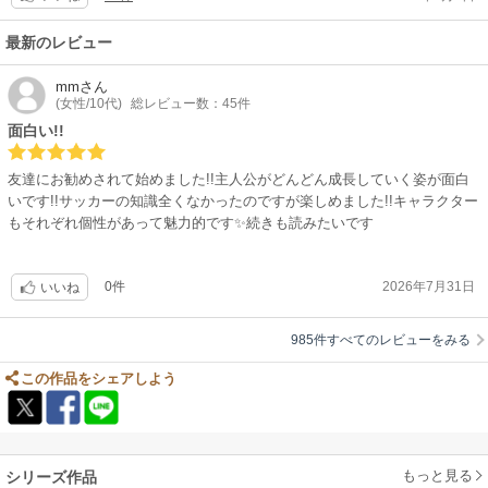
公式サイト「ブルーロック VS. U-20 JAPAN」
バも強くなっていきます。
サッカー漫画でレスバって何言ってるんだと思われるかもしれませんが、
最新のレビュー
潔のレスバはこの漫画の醍醐味と言っても過言ではありません。
サッカーの実力で負けていてもレスバは圧倒的に強い潔、敵に煽られた
mm
さん
(女性/10代)
総レビュー数：45件
際、的確に相手の急所を突いていきます。
味方も例外ではありません。自分勝手な行動で主人公を邪魔した胸糞キャ
面白い!!
ラをレスバでボコボコにします。あまりのオーバーキル具合に読者からは
「自らがボロクソ言うことでコメント欄が荒れることを防ぐ主人公」
友達にお勧めされて始めました!!主人公がどんどん成長していく姿が面白
「潔、言い過ぎやw」と言われています。
いです!!サッカーの知識全くなかったのですが楽しめました!!キャラクター
口が悪いキャラは主人公だけではありません。実はキャラクターのほとん
もそれぞれ個性があって魅力的です✨️続きも読みたいです
どは口が悪く、試合中に数々のレスバが繰り広げられています。主人公の
圧倒的な強さに霞んでいるだけで、周りもじゅうぶんレスバが強いので
す。
0件
2026年7月31日
いいね
立ち直りの速さにも定評がある潔。敵に折られても次のページでは立ち直
り、現状打破するため思考します。もう数ページ捲れば目標に向かい全速
985件すべてのレビューをみる
前進しているでしょう。ウジウジグダグダしないスカッと要素もこの漫画
が人気になった理由の一つだと思っています。
この作品をシェアしよう
初見でここまで読んでくださったのならブルーロックがよほど気になって
いる模様。騙されたと思って6巻まで読んでみてください。その辺りから
めっちゃ面白くなりますよ。
もっと見る
シリーズ作品