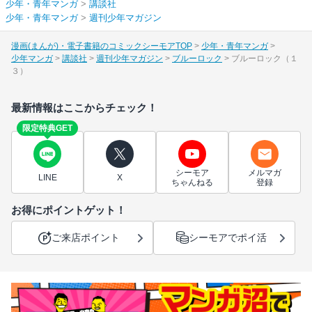
少年・青年マンガ
>
講談社
少年・青年マンガ
>
週刊少年マガジン
漫画(まんが)・電子書籍のコミックシーモアTOP
少年・青年マンガ
少年マンガ
講談社
週刊少年マガジン
ブルーロック
ブルーロック（１
３）
最新情報はここからチェック！
限定特典GET
シーモア
メルマガ
LINE
X
ちゃんねる
登録
お得にポイントゲット！
ご来店ポイント
シーモアでポイ活