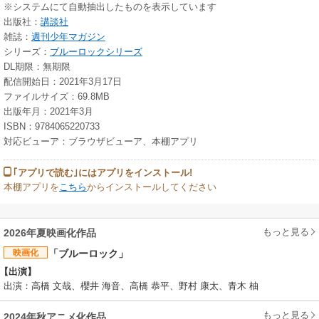
※システムにて自動抽出したものを表示しています
出版社：
講談社
雑誌：
週刊少年マガジン
シリーズ：
ブルーロックシリーズ
DL期限：無期限
配信開始日：2021年3月17日
ファイルサイズ：69.8MB
出版年月：2021年3月
ISBN：9784065220733
対応ビューア：ブラウザビューア、本棚アプリ
｢アプリで読む｣にはアプリをインストール!
本棚アプリを
こちら
からインストールしてください
もっと見る
2026年夏映画化作品
映画化
「ブルーロック」
【出演】
出演：⾼橋 ⽂哉、櫻井 海⾳、⾼橋 恭平、野村 康太、⻘⽊ 柚
もっと見る
2024年秋アニメ化作品