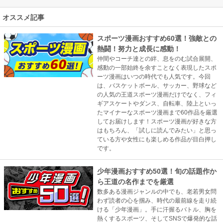
オススメ記事
スポーツ漫画おすすめ60選！強敵との
熱闘！努力と成長に感動！
仲間やコーチ達との絆、息をのむ試合展開、
感動の一部始終を余すことなく表現したスポ
ーツ漫画はいつの時代でも人気です。今回
は、バスケットボール、サッカー、野球など
の人気の王道スポーツ漫画だけでなく、フィ
ギアスケートやダンス、自転車、陸上といっ
たマイナーなスポーツ漫画まで60作品を厳選
してお届けします！スポーツ漫画が好きな方
はもちろん、「試しに読んでみたい」と思っ
ている方や女性にも楽しめる作品が目白押し
です。
少年漫画おすすめ50選！旬の話題作か
ら王道の名作までを厳選
数多ある漫画ジャンルの中でも、老若男女問
わず読者の心を掴み、時代の最前線を走り続
ける「少年漫画」。手に汗握るバトル、胸を
熱くするスポーツ、そしてSNSで爆発的な話