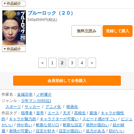
作品紹介
ブルーロック（２０）
540pt/594円(税込)
無料立読み
登録して購入
作品紹介
<
1
2
3
4
>
会員登録して全巻購入
作家名：
金城宗幸
/
ノ村優介
ジャンル：
少年マンガ(41位)
スポーツ
/
サッカー
/
アニメ化
/
映画化
作品タグ：
指導者
/
皇帝
/
エース
/
天才
/
高校生
/
最強
/
キャラが個性
的
/
キャラが魅力的
/
キャラクターが可愛い
/
スピード感がすごい
/
ビジュ
がいい
/
仲が良い
/
斬新な切り口
/
斬新な設定
/
発想が面白い
/
絵が綺
麗
/
表情が可愛い
/
設定が好き
/
設定が面白い
/
迫力がある
/
顔がいい