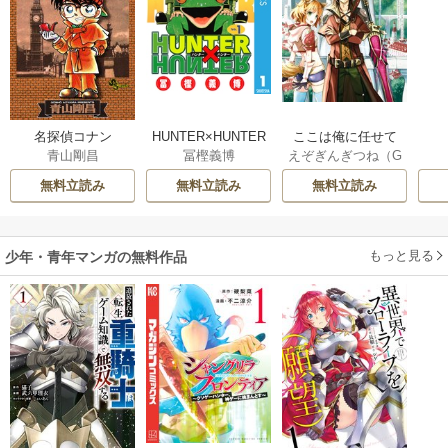
名探偵コナン
HUNTER×HUNTER
ここは俺に任せて
青山剛昌
冨樫義博
えぞぎんぎつね（G
モノクロ版
先に行けと言って
Aノベル／SBクリ
から10年がたった
無料立読み
無料立読み
無料立読み
エイティブ刊）
/
ら伝説になってい
阿倍野ちゃこ
/
De
た。
eCHA
もっと見る
少年・青年マンガの無料作品