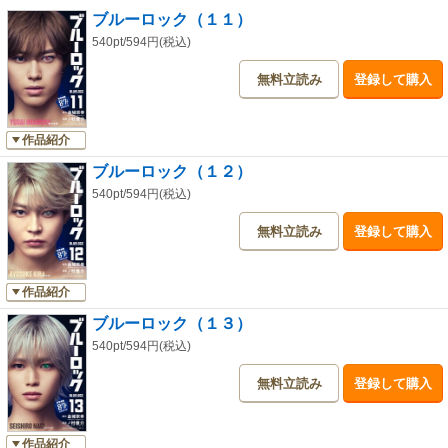
『適性試験(トライアウト)』を潜り抜け、U-20との決戦に挑む”青い監獄”11
ブルーロック（１１）
傑がついに出揃う！ 守備力で名を馳せる日本代表イレブン＆天才・糸師
冴に、”青い監獄（ブルーロック)”の攻撃力は通じるのか？ 絵心が授ける
540pt/594円(税込)
勝利の鍵は『FLOW』!”青い監獄”が更なる進化を目論むその時、驚愕のス
無料立読み
登録して購入
トライカーがU-20へと参戦して──？ 敗ければ終わる、世紀の一戦!! 刮
目せよニッポン！ 俺らの”エゴイズム”!!
作品紹介
ブルーロック（１２）
540pt/594円(税込)
無料立読み
登録して購入
作品紹介
ブルーロック（１３）
540pt/594円(税込)
無料立読み
登録して購入
作品紹介