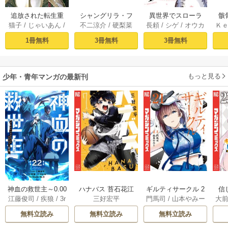
追放された転生重
シャングリラ・フ
異世界でスローラ
骸
猫子
/
じゃいあん
/
不二涼介
/
硬梨菜
長頼
/
シゲ
/
オウカ
Ｋ
騎士はゲーム知識
ロンティア（１）
イフを（願望） 1
異
武六甲理衣
で無双する（１）
～クソゲーハン
1冊無料
3冊無料
3冊無料
ター、神ゲーに挑
まんとす～
もっと見る
少年・青年マンガの最新刊
神血の救世主～0.00
ハナバス 苔石花江
ギルティサークル 2
信
江藤俊司
/
疾狼
/
3r
三好宏平
門馬司
/
山本やみー
大
000001％を引き当
のバスケ論 7巻
1巻
に
d Ie
/
Studio No.9
て最強へ～【電子
で
無料立読み
無料立読み
無料立読み
書籍特典付】 22巻
ギ