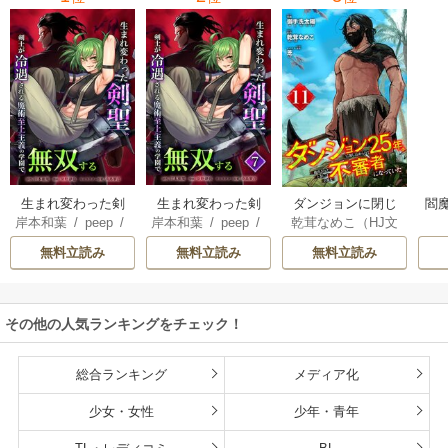
生まれ変わった剣
生まれ変わった剣
ダンジョンに閉じ
閻魔
岸本和葉
/
peep
/
岸本和葉
/
peep
/
乾茸なめこ（HJ文
聖、剣士が冷遇さ
聖、剣士が冷遇さ
込められて25年。
染野静也
/
桑島黎
染野静也
/
桑島黎
庫／ホビージャパ
れる魔術至上主義
れる魔術至上主義
救出されたときに
無料立読み
無料立読み
無料立読み
音
/
taskey STUDI
音
/
taskey STUDI
ン刊）
/
御手洗太
の学園で無双する
の学園で無双する
は立派な不審者に
O
O
陽
/
芝
【単行本版】
なっていた【分冊
版】
その他の人気ランキングをチェック！
総合ランキング
メディア化
少女・女性
少年・青年