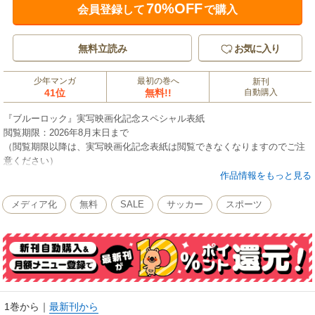
70%OFF
会員登録して
で購入
無料立読み
お気に入り
少年マンガ
最初の巻へ
新刊
41位
無料!!
自動購入
『ブルーロック』実写映画化記念スペシャル表紙
閲覧期限：2026年8月末日まで
（閲覧期限以降は、実写映画化記念表紙は閲覧できなくなりますのでご注
意ください）
作品情報をもっと見る
2018年、W杯。日本代表は無残に散った。今大会もベスト16止まり…。ア
ジアでは強豪？ 組織力は世界レベル？ そんなことは、もう聞き飽きた！
メディア化
無料
SALE
サッカー
スポーツ
課題は、絶対的な「エースストライカー」の不在。悲願“W杯優勝”のため
に、ゴールに飢え、勝利に渇き、試合を一変させる革新的な“１人”を作るべ
く、日本フットボール連合は300人のユース年代の選手達を招集する。まだ
無名の高校２年生・潔世一は、己のエゴを以って299人を蹴落とし、最強の
エースストライカーの道を駆け上れるか!? 登場人物、全員“俺様”！ 史上最
もイカれたエゴイストFWサッカー漫画、ここに開幕!!
1巻から
｜
最新刊から