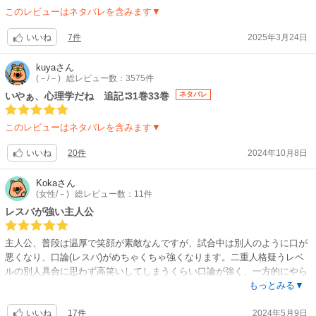
チ)へと挑む！今、己のエゴを世界に刻むため、自らの手で運命を変えるた
このレビューはネタバレを含みます▼
め、史上最もアツい戦い（試合）が始まる。
【制作会社】
7件
2025年3月24日
いいね
エイトビット
【スタッフ情報】
kuya
さん
原作:金城宗幸、ノ村優介（「週刊少年マガジン」講談社刊）
(－/－)
総レビュー数：3575件
総監督:生原雄次 / 監督:井之川慎太郎
いやぁ、心理学だね 追記∶31巻33巻
ネタバレ
シリーズ構成・脚本:岸本卓 / ストーリー監修:金城宗幸 / キャラクターデザ
イン・総作画監督:田辺謙司 / 総作画監督:もり ともこ、清水空翔 / アクシ
このレビューはネタバレを含みます▼
ョンディレクター:興村忠美 / チーフ3Dレイアウター:佐久間澪 / プロップ・
衣装デザイン:もりともこ、飯田香帆 / 作画特殊効果:あかね / 色彩設計:小
20件
2024年10月8日
いいね
松さくら / 美術設定:佐久間澪 / 美術監督:三宅昌和 / 背景:Creative Freaks /
撮影監督:浅黄康裕 / 撮影:チップチューン / 3DCGディレクター:山下智基、
Koka
さん
生原雄次 / 3DCGチーフアニメーター:広沢範光 / 3DCG:オーラスタジオ /
(女性/－)
総レビュー数：11件
スペシャルコンポジター・グラフィックワーク:生原雄次 / 特殊効果処理:山
レスバが強い主人公
田可奈子 / 編集:長谷川舞(エディッツ) / 音響監督:郷文裕貴 / 音響制作:ビッ
トグルーヴプロモーション / 音楽:村山☆潤 / プロデューサー:有澤亮哉、佐
藤尚哉、川勝宥典、柳井寛史 / アニメーションプロデューサー:小菅秀徳 /
主人公、普段は温厚で笑顔が素敵なんですが、試合中は別人のように口が
製作:「ブルーロック」製作委員会 /
悪くなり、口論(レスバ)がめちゃくちゃ強くなります。二重人格疑うレベ
【音楽】
ルの別人具合に思わず高笑いしてしまうくらい口論が強く、一方的にやら
OP:UNISON SQUARE GARDEN「傍若のカリスマ」 / ED:Snow
れる展開がほぼ無いのでノンストレスです。
もっとみる▼
Man「One」
その主人公の名前は潔世一(いさぎよいち)。序盤は頼りないが優しい、よ
【関連リンク】
17件
2024年5月9日
くあるタイプの主人公でしたが、成長してどんどん強くなっていき、レス
いいね