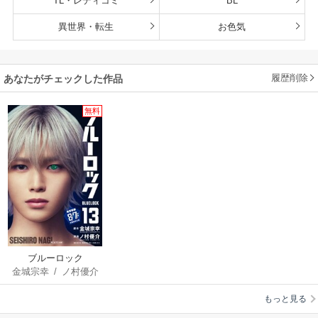
TL・レディコミ
BL
異世界・転生
お色気
履歴削除
あなたがチェックした作品
無料
ブルーロック
金城宗幸
/
ノ村優介
もっと見る