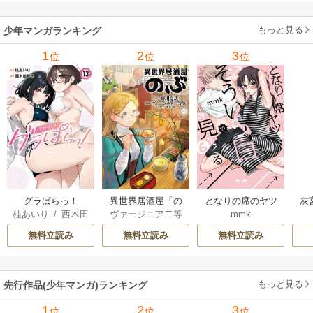
ャ
の
もっと見る
少年マンガランキング
れ
メ
1
2
3
位
位
位
ぁ
グラぱらっ！
異世界居酒屋「の
となりの席のヤツ
灰
桂あいり
/
西木田
ヴァージニア二等
mmk
ぶ」
がそういう目で見
景志
兵
/
蝉川夏哉
/
転
てくる
無料立読み
無料立読み
無料立読み
もっと見る
先行作品(少年マンガ)ランキング
1
2
3
位
位
位