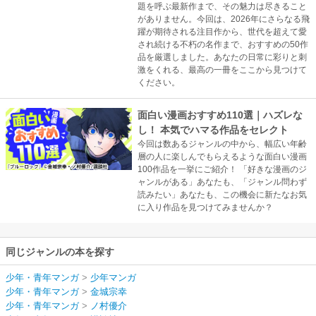
題を呼ぶ最新作まで、その魅力は尽きること
がありません。今回は、2026年にさらなる飛
躍が期待される注目作から、世代を超えて愛
され続ける不朽の名作まで、おすすめの50作
品を厳選しました。あなたの日常に彩りと刺
激をくれる、最高の一冊をここから見つけて
ください。
面白い漫画おすすめ110選｜ハズレな
し！ 本気でハマる作品をセレクト
今回は数あるジャンルの中から、幅広い年齢
層の人に楽しんでもらえるような面白い漫画
100作品を一挙にご紹介！ 「好きな漫画のジ
ャンルがある」あなたも、「ジャンル問わず
読みたい」あなたも、この機会に新たなお気
に入り作品を見つけてみませんか？
同じジャンルの本を探す
少年・青年マンガ
>
少年マンガ
少年・青年マンガ
>
金城宗幸
少年・青年マンガ
>
ノ村優介