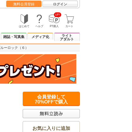
無料会員登録
ログイン
UP!
はじめて
ヘルプ
PT購入
カート
ライト
雑誌・写真集
メディア化
アダルト
ブルーロック（６）
会員登録して
70%OFFで購入
お気に入りに追加