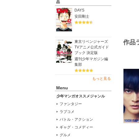
品
開幕!!
DAYS
“青い監
安田剛士
最新鋭G
と、驚愕
作品
東京リベンジャーズ
TVアニメ公式ガイド
ブック 決定版
週刊少年マガジン編
集部
もっと見る
Menu
少年マンガオススメジャンル
ファンタジー
ラブコメ
バトル・アクション
ギャグ・コメディー
グルメ