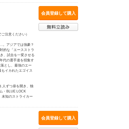
会員登録して購入
でご注意ください）
り…。アジアでは強豪？
絶対的な「エースストラ
渇き、試合を一変させる
ス年代の選手達を招集す
蹴落とし、最強のエー
上最もイカれたエゴイス
、１人ずつ扉を開き、独
BLUE LOCK
 未知のストライカー
会員登録して購入