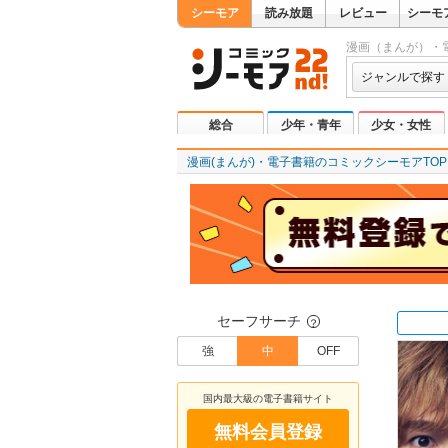
シーモア
読み放題
レビュー
シーモ
漫画（まんが）・
ジャンルで探す
総合
少年・青年
少女・女性
漫画(まんが)・電子書籍のコミックシーモアTOP
セーフサーチ
？
強
中
OFF
国内最大級の電子書籍サイト
無料会員登録