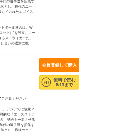
ス年代の選手達を招集す
蹴落とし、最強のエー
上最もイカれたエゴイス
ットボール連合は、W
ロック）”を設立。コー
れるストライカーだ」
とし合いの選別に挑
会員登録して購入
無料で読む
0
¥
8/13まで
でご注意ください）
り…。アジアでは強豪？
絶対的な「エースストラ
渇き、試合を一変させる
ス年代の選手達を招集す
蹴落とし、最強のエー