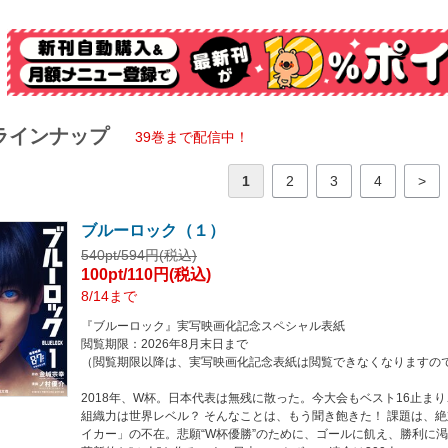
獄（ブルーロック）”一次選考を突破した潔たちチームZは、１人ずつ扉を開き、独
Kシステム・BLUE LOCK MAN。その訓練内容とは!? さらに明らかになる二
ルールの新たなる試合が潔を待つ!!
ラインナップ
39巻まで配信中！
1
2
3
4
>
ブルーロック（１）
540pt/594円(税込)
100pt/110円(税込)
8/14まで
『ブルーロック』実写映画化記念スペシャル表紙
閲覧期限：2026年8月末日まで
（閲覧期限以降は、実写映画化記念表紙は閲覧できなくなりますの
2018年、W杯。日本代表は無残に散った。今大会もベスト16止ま
組織力は世界レベル？ そんなことは、もう聞き飽きた！ 課題は、
イカー」の不在。悲願“W杯優勝”のために、ゴールに飢え、勝利に