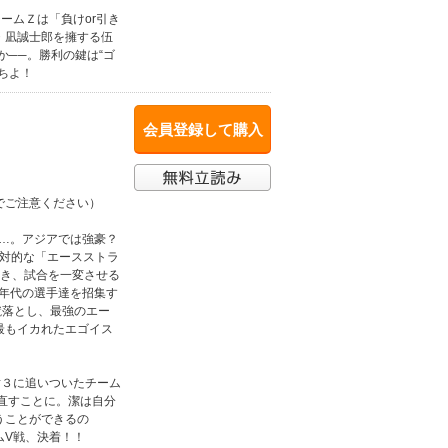
ームＺは「負けor引き
・凪誠士郎を擁する伍
か──。勝利の鍵は“ゴ
ちよ！
会員登録して購入
でご注意ください）
り…。アジアでは強豪？
絶対的な「エースストラ
渇き、試合を一変させる
ス年代の選手達を招集す
蹴落とし、最強のエー
上最もイカれたエゴイス
対３に追いついたチーム
め直すことに。潔は自分
うことができるの
ムV戦、決着！！