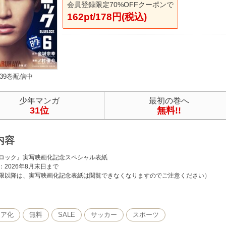
会員登録限定70%OFFクーポンで
162pt/178円(税込)
39巻配信中
少年マンガ
最初の巻へ
31位
無料!!
内容
ロック』実写映画化記念スペシャル表紙
：2026年8月末日まで
限以降は、実写映画化記念表紙は閲覧できなくなりますのでご注意ください）
年、W杯。日本代表は無残に散った。今大会もベスト16止まり…。アジアでは強豪？ 
題は、絶対的な「エースストライカー」の不在。悲願“W杯優勝”のために、ゴールに
るべく、日本フットボール連合は300人のユース年代の選手達を招集する。まだ無名
ィア化
無料
SALE
サッカー
スポーツ
し、最強のエースストライカーの道を駆け上れるか!? 登場人物、全員“俺様”！ 史