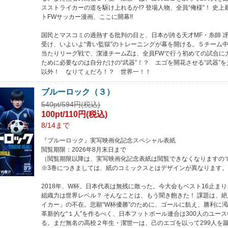
スストライカーの道を駆け上れるか!? 登場人物、全員“俺様”！ 史
トFWサッカー漫画、ここに開幕!!
国民とマスコミの過熱する批判の目と、日本が誇る天才MF・糸師 
受け、いよいよ“青い監獄”のトレーニングが幕を開ける。５チーム
当たりリーグ戦で、潔達チームZは、全員FWで行う初めての試合に
ために必要なのは自分だけの“武器”！？ エゴを開花させる“武器”
以外！ なりてぇだろ！？ 世界一！！
ブルーロック（３）
540pt/594円(税込)
100pt/110円(税込)
8/14まで
『ブルーロック』実写映画化記念スペシャル表紙
閲覧期限：2026年8月末日まで
（閲覧期限以降は、実写映画化記念表紙は閲覧できなくなりますの
※3巻につきましては、紙のコミックスとはデザインが異なります。
2018年、W杯。日本代表は無残に散った。今大会もベスト16止ま
組織力は世界レベル？ そんなことは、もう聞き飽きた！ 課題は、
イカー」の不在。悲願“W杯優勝”のために、ゴールに飢え、勝利に
革新的な“１人”を作るべく、日本フットボール連合は300人のユー
る。まだ無名の高校２年生・潔世一は、己のエゴを以って299人を