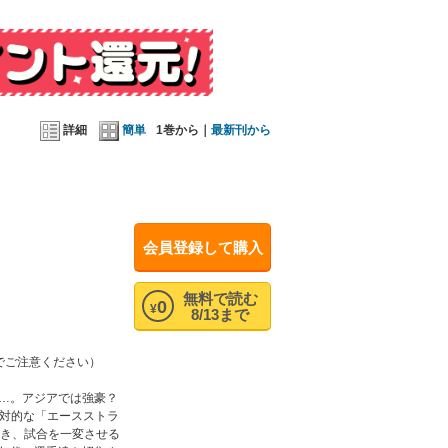
力で挑む二次選考へ！ 進んだ先に待っていたのは
次選考の全容！ 未知のストライカーたちとの出会い
詳細
簡単
1巻から｜
最新刊から
会員登録して購入
無料で読む
0
¥
8/13まで
でご注意ください）
り…。アジアでは強豪？
絶対的な「エースストラ
渇き、試合を一変させる