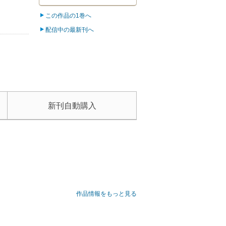
この作品の1巻へ
配信中の最新刊へ
新刊自動購入
組織力は世界レベル？ そんなことは、もう聞き飽き
作品情報をもっと見る
飢え、勝利に渇き、試合を一変させる革新的な“１
の高校２年生・潔世一は、己のエゴを以って299人
上最もイカれたエゴイストFWサッカー漫画、ここに