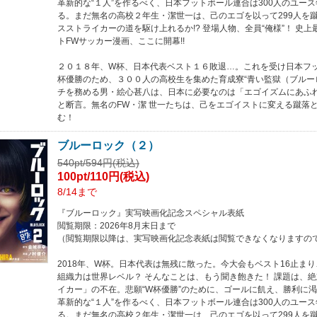
革新的な“１人”を作るべく、日本フットボール連合は300人のユー
る。まだ無名の高校２年生・潔世一は、己のエゴを以って299人を
スストライカーの道を駆け上れるか!? 登場人物、全員“俺様”！ 史
トFWサッカー漫画、ここに開幕!!
２０１８年、W杯、日本代表ベスト１６敗退…。これを受け日本フ
杯優勝のため、３００人の高校生を集めた育成寮“青い監獄（ブルー
チを務める男・絵心甚八は、日本に必要なのは「エゴイズムにあふ
と断言。無名のFW・潔 世一たちは、己をエゴイストに変える蹴落
む！
ブルーロック（２）
540pt/594円(税込)
100pt/110円(税込)
8/14まで
『ブルーロック』実写映画化記念スペシャル表紙
閲覧期限：2026年8月末日まで
（閲覧期限以降は、実写映画化記念表紙は閲覧できなくなりますの
2018年、W杯。日本代表は無残に散った。今大会もベスト16止ま
組織力は世界レベル？ そんなことは、もう聞き飽きた！ 課題は、
イカー」の不在。悲願“W杯優勝”のために、ゴールに飢え、勝利に
革新的な“１人”を作るべく、日本フットボール連合は300人のユー
る。まだ無名の高校２年生・潔世一は、己のエゴを以って299人を