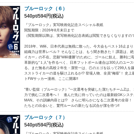
ブルーロック（６）
540pt/594円(税込)
『ブルーロック』実写映画化記念スペシャル表紙
閲覧期限：2026年8月末日まで
（閲覧期限以降は、実写映画化記念表紙は閲覧できなくなりますの
2018年、W杯。日本代表は無残に散った。今大会もベスト16止ま
組織力は世界レベル？ そんなことは、もう聞き飽きた！ 課題は、
イカー」の不在。悲願“W杯優勝”のために、ゴールに飢え、勝利に
革新的な“１人”を作るべく、日本フットボール連合は300人のユー
る。まだ無名の高校２年生・潔世一は、己のエゴを以って299人を
スストライカーの道を駆け上れるか!? 登場人物、全員“俺様”！ 史
トFWサッカー漫画、ここに開幕!!
“青い監獄（ブルーロック）”一次選考を突破した潔たちチームZは
力で挑む二次選考へ！ 進んだ先に待っていたのは最新鋭GKシステム・
MAN。その訓練内容とは!? さらに明らかになる二次選考の全容！
たちとの出会いと、驚愕ルールの新たなる試合が潔を待つ!!
ブルーロック（７）
540pt/594円(税込)
『ブルーロック』実写映画化記念スペシャル表紙