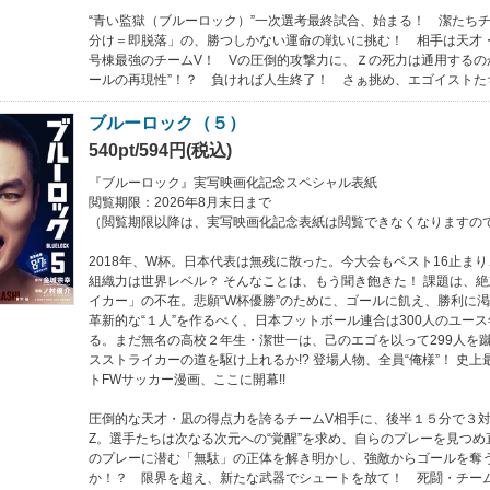
“青い監獄（ブルーロック）”一次選考最終試合、始まる！ 潔たちチ
分け＝即脱落」の、勝つしかない運命の戦いに挑む！ 相手は天才
号棟最強のチームV！ Vの圧倒的攻撃力に、Ｚの死力は通用するの
ールの再現性”！？ 負ければ人生終了！ さぁ挑め、エゴイストた
ブルーロック（５）
540pt/594円(税込)
『ブルーロック』実写映画化記念スペシャル表紙
閲覧期限：2026年8月末日まで
（閲覧期限以降は、実写映画化記念表紙は閲覧できなくなりますの
2018年、W杯。日本代表は無残に散った。今大会もベスト16止ま
組織力は世界レベル？ そんなことは、もう聞き飽きた！ 課題は、
イカー」の不在。悲願“W杯優勝”のために、ゴールに飢え、勝利に
革新的な“１人”を作るべく、日本フットボール連合は300人のユー
る。まだ無名の高校２年生・潔世一は、己のエゴを以って299人を
スストライカーの道を駆け上れるか!? 登場人物、全員“俺様”！ 史
トFWサッカー漫画、ここに開幕!!
圧倒的な天才・凪の得点力を誇るチームV相手に、後半１５分で３
Z。選手たちは次なる次元への“覚醒”を求め、自らのプレーを見つ
のプレーに潜む「無駄」の正体を解き明かし、強敵からゴールを奪
か！？ 限界を超え、新たな武器でシュートを放て！ 死闘・チー