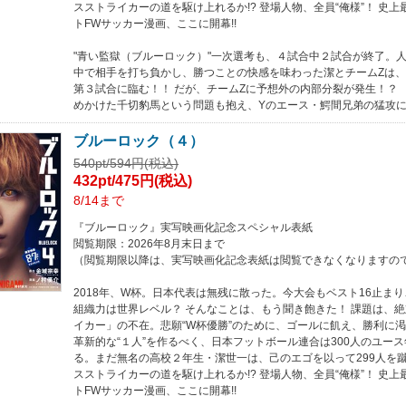
スストライカーの道を駆け上れるか!? 登場人物、全員“俺様”！ 史
トFWサッカー漫画、ここに開幕!!
"青い監獄（ブルーロック）"一次選考も、４試合中２試合が終了。
中で相手を打ち負かし、勝つことの快感を味わった潔とチームZは、
第３試合に臨む！！ だが、チームZに予想外の内部分裂が発生！？
めかけた千切豹馬という問題も抱え、Yのエース・鰐間兄弟の猛攻に
ブルーロック（４）
540pt/594円(税込)
432pt/475円(税込)
8/14まで
『ブルーロック』実写映画化記念スペシャル表紙
閲覧期限：2026年8月末日まで
（閲覧期限以降は、実写映画化記念表紙は閲覧できなくなりますの
2018年、W杯。日本代表は無残に散った。今大会もベスト16止ま
組織力は世界レベル？ そんなことは、もう聞き飽きた！ 課題は、
イカー」の不在。悲願“W杯優勝”のために、ゴールに飢え、勝利に
革新的な“１人”を作るべく、日本フットボール連合は300人のユー
る。まだ無名の高校２年生・潔世一は、己のエゴを以って299人を
スストライカーの道を駆け上れるか!? 登場人物、全員“俺様”！ 史
トFWサッカー漫画、ここに開幕!!