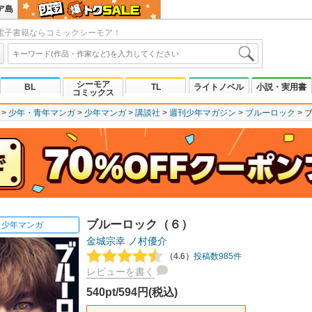
ア島
電子書籍ならコミックシーモア！
シーモア
BL
TL
ライトノベル
小説・実用書
コミックス
少年・青年マンガ
少年マンガ
講談社
週刊少年マガジン
ブルーロック
ブルーロック（６）
少年マンガ
金城宗幸
ノ村優介
（4.6）
投稿数985件
レビューを書く
540pt/594円(税込)