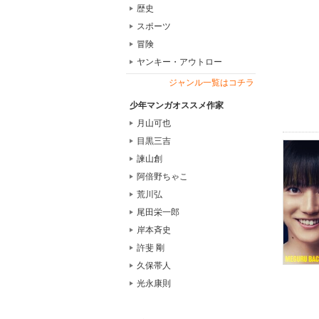
歴史
スポーツ
冒険
ヤンキー・アウトロー
ジャンル一覧はコチラ
少年マンガオススメ作家
月山可也
目黒三吉
諫山創
阿倍野ちゃこ
荒川弘
尾田栄一郎
岸本斉史
許斐 剛
久保帯人
光永康則