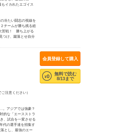
上最もイカれたエゴイス
冴の冷たい闘志の視線を
中２チームが勝ち残る総
大苦戦！ 勝ち上がる
を見つけ、蹴落とせ自分
会員登録して購入
無料で読む
0
¥
8/13まで
でご注意ください）
り…。アジアでは強豪？
絶対的な「エースストラ
渇き、試合を一変させる
ス年代の選手達を招集す
蹴落とし、最強のエー