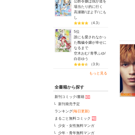
公爵令嬢は我が道を
場当たり的に行く
高瀬雛
/
ぽよ子
/
にも
し
（4.3）
5位
誰にも愛されなかっ
た醜穢令嬢が幸せに
なるまで
空木おむ
/
青季ふゆ
/
白谷ゆう
（3.9）
もっと見る
全書籍から探す
新刊コミック/書籍
新刊発売予定
ランキング
(毎日更新)
まるごと無料コミック
少女・女性無料マンガ
少年・青年無料マンガ