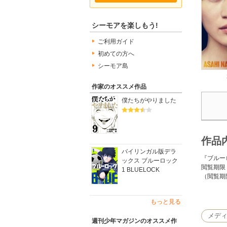
シーモアを楽しもう!
ご利用ガイド
初めての方へ
シーモア島
作家のオススメ作品
僕たちがやりました
作品
バイリンガル版デラ
『ブルー
ックス ブルーロック
閲覧期限
1 BLUELOCK
（閲覧期
2018
もっと見る
た！ 課
人”を作
メデ
週刊少年マガジンのオススメ作
を蹴落と