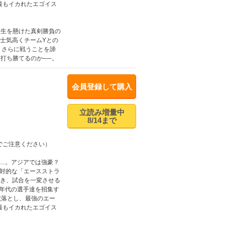
上最もイカれたエゴイス
人生を懸けた真剣勝負の
士気高くチームYとの
 さらに戦うことを諦
打ち勝てるのか──。
会員登録して購入
立読み増量中
8/14まで
でご注意ください）
り…。アジアでは強豪？
絶対的な「エースストラ
渇き、試合を一変させる
ス年代の選手達を招集す
蹴落とし、最強のエー
上最もイカれたエゴイス