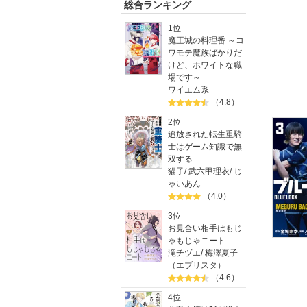
総合ランキング
1位
魔王城の料理番 ～コ
ワモテ魔族ばかりだ
けど、ホワイトな職
場です～
ワイエム系
（4.8）
2位
追放された転生重騎
士はゲーム知識で無
双する
猫子
/
武六甲理衣
/
じ
ゃいあん
（4.0）
3位
お見合い相手はもじ
ゃもじゃニート
滝チヅエ
/
梅澤夏子
（エブリスタ）
（4.6）
4位