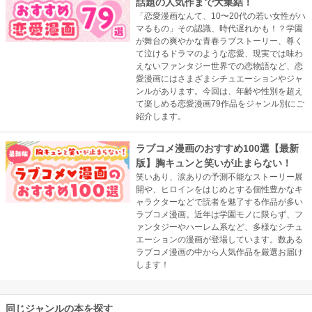
話題の人気作まで大集結！
「恋愛漫画なんて、10〜20代の若い女性がハ
マるもの」その認識、時代遅れかも！？学園
が舞台の爽やかな青春ラブストーリー、尊く
て泣けるドラマのような恋愛、現実では味わ
えないファンタジー世界での恋物語など、恋
愛漫画にはさまざまシチュエーションやジャ
ンルがあります。今回は、年齢や性別を超え
て楽しめる恋愛漫画79作品をジャンル別にご
紹介します。
ラブコメ漫画のおすすめ100選【最新
版】胸キュンと笑いが止まらない！
笑いあり、涙ありの予測不能なストーリー展
開や、ヒロインをはじめとする個性豊かなキ
ャラクターなどで読者を魅了する作品が多い
ラブコメ漫画。近年は学園モノに限らず、フ
ァンタジーやハーレム系など、多様なシチュ
エーションの漫画が登場しています。数ある
ラブコメ漫画の中から人気作品を厳選お届け
します！
同じジャンルの本を探す