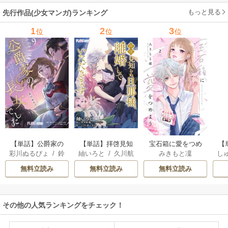
ね！？)
もっと見る
先行作品(少女マンガ)ランキング
1
2
3
位
位
位
【単話】公爵家の
【単話】拝啓見知
宝石箱に愛をつめ
【
彩川ぬるぴょ
/
鈴
紬いろと
/
久川航
みきもと凜
し
長女でした
らぬ旦那様、離婚
よう
あ
音さや
/
たむ
璃
/
あいるむ
していただきます
る
無料立読み
無料立読み
無料立読み
竜
その他の人気ランキングをチェック！