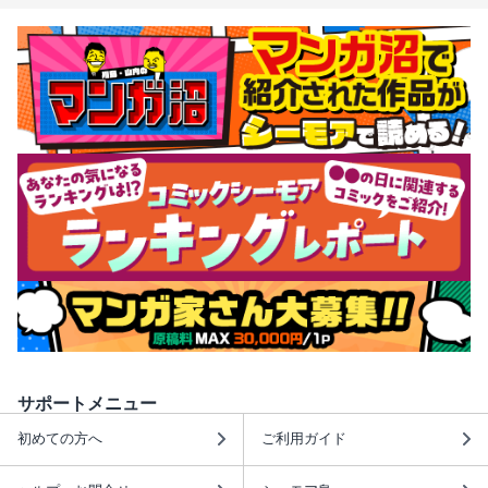
サポートメニュー
初めての方へ
ご利用ガイド