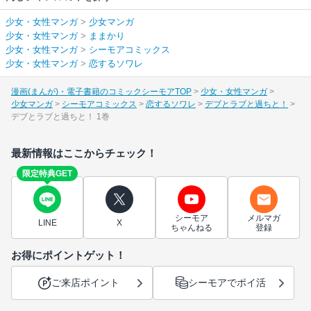
少女・女性マンガ
>
少女マンガ
少女・女性マンガ
>
ままかり
少女・女性マンガ
>
シーモアコミックス
少女・女性マンガ
>
恋するソワレ
漫画(まんが)・電子書籍のコミックシーモアTOP
少女・女性マンガ
少女マンガ
シーモアコミックス
恋するソワレ
デブとラブと過ちと！
デブとラブと過ちと！ 1巻
最新情報はここからチェック！
限定特典GET
シーモア
メルマガ
LINE
X
ちゃんねる
登録
お得にポイントゲット！
ご来店ポイント
シーモアでポイ活