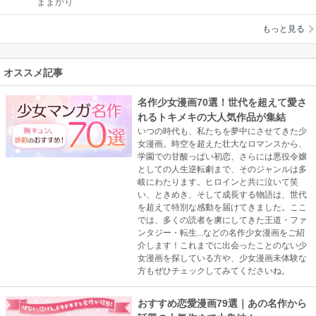
ままかり
と！
もっと見る
オススメ記事
名作少女漫画70選！世代を超えて愛さ
れるトキメキの大人気作品が集結
いつの時代も、私たちを夢中にさせてきた少
女漫画。時空を超えた壮大なロマンスから、
学園での甘酸っぱい初恋、さらには悪役令嬢
としての人生逆転劇まで、そのジャンルは多
岐にわたります。ヒロインと共に泣いて笑
い、ときめき、そして成長する物語は、世代
を超えて特別な感動を届けてきました。ここ
では、多くの読者を虜にしてきた王道・ファ
ンタジー・転生...などの名作少女漫画をご紹
介します！これまでに出会ったことのない少
女漫画を探している方や、少女漫画未体験な
方もぜひチェックしてみてくださいね。
おすすめ恋愛漫画79選｜あの名作から