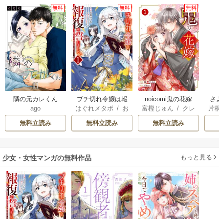
無料
無料
無料
隣の元カレくん
ブチ切れ令嬢は報
noicomi鬼の花嫁
さ
ago
はぐれメタボ
/
お
富樫じゅん
/
クレ
片
復を誓いました。
冷
おのいも
/
昌未
ハ
ィ
無料立読み
無料立読み
無料立読み
き
もっと見る
少女・女性マンガの無料作品