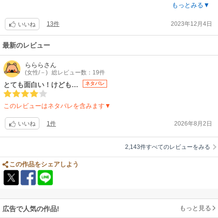
次！って久しぶりになりました笑
ある価値観の通り、主人公はどうしたって「デブ」で「ブス」だと感じて
もっとみる▼
夢子を見習って、私も今より少しでも毎日を楽しく生きられる人になりた
しまいます。
いな！
13件
2023年12月4日
主人公は、それでも自信に溢れ、前向きで、他のキャラクターを、そして
いいね
読者を魅了していきます。そういう姿に、大切なのは生き方なんだな、と
今丁度半分くらいまで読み終わったところなので、残りも大切に読み進め
感じます。
最新のレビュー
たいと思います！！楽しみ！！
こんなふうにパワフルになるのは、それこそ虐げられた過去を全て忘れる
ほどで無いと難しいのだろうなと思いつつ、彼女の生き方に勇気をもらっ
ららら
さん
作者のままかりさん、素敵な作品をありがとうございます！！！
(女性/－)
総レビュー数：19件
たり、私も明日からこういうメンタルで生きたいな、と思ったりします。
外見の話のみならず、サスペンスや恋愛、仕事など、様々な要素が絡みあ
とても面白い！けども…
ネタバレ
って、しかもテンポよくサクサク読める楽しい漫画です。
このレビューはネタバレを含みます▼
1件
2026年8月2日
いいね
2,143件すべてのレビューをみる
この作品をシェアしよう
もっと見る
広告で人気の作品!