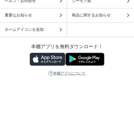
ヘルプ・お問合せ
シーモア島
重要なお知らせ
商品に関するお知らせ
ホームアイコンを追加
本棚アプリを無料ダウンロード！
本棚アプリについて
このサイトについて
推奨環境
利用規約
ISBN検索
プライバシーポリシー
情報セキュリティーポリシー
特定商取引法に基づく表示
安心してお使いいただくために
ABJマークは、この電子書店・電子書籍配信サービスが、 著作権者からコンテ
ンツ使用許諾を得た正規版配信サービスであることを示す登録商標（登録番号
第6091713号）です。 詳しくは［ABJマーク］または［電子出版制作・流通協
議会］で検索してください。
(C)NTTソルマーレ