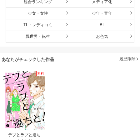
総合ランキング
メディア化
少女・女性
少年・青年
TL・レディコミ
BL
異世界・転生
お色気
履歴削除
あなたがチェックした作品
無料
デブとラブと過ち