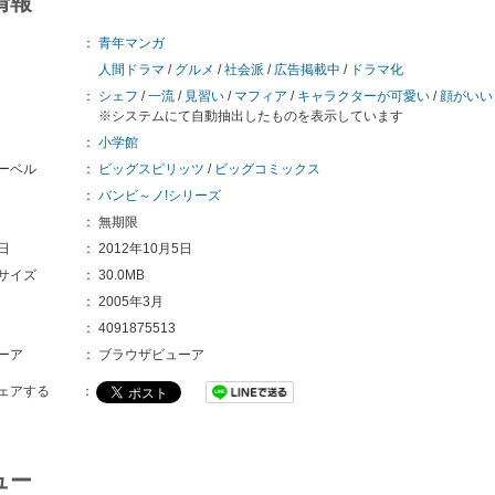
情報
：
青年マンガ
人間ドラマ
/
グルメ
/
社会派
/
広告掲載中
/
ドラマ化
：
シェフ
/
一流
/
見習い
/
マフィア
/
キャラクターが可愛い
/
顔がいい
※システムにて自動抽出したものを表示しています
：
小学館
ーベル
：
ビッグスピリッツ
/
ビッグコミックス
：
バンビ～ノ!シリーズ
：
無期限
日
：
2012年10月5日
サイズ
：
30.0MB
：
2005年3月
：
4091875513
ーア
：
ブラウザビューア
ェアする
：
ュー