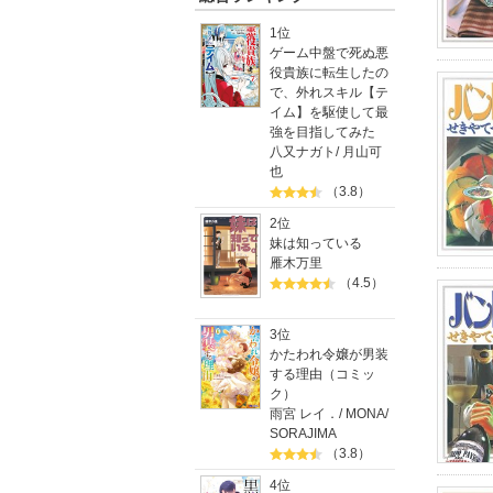
1位
ゲーム中盤で死ぬ悪
役貴族に転生したの
で、外れスキル【テ
イム】を駆使して最
強を目指してみた
八又ナガト
/
月山可
也
（3.8）
2位
妹は知っている
雁木万里
（4.5）
3位
かたわれ令嬢が男装
する理由（コミッ
ク）
雨宮 レイ．
/
MONA
/
SORAJIMA
（3.8）
4位