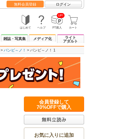
無料会員登録
ログイン
UP!
はじめて
ヘルプ
PT購入
カート
ライト
雑誌・写真集
メディア化
アダルト
バンビ～ノ！
バンビ～ノ！ 1
会員登録して
70%OFFで購入
お気に入りに追加