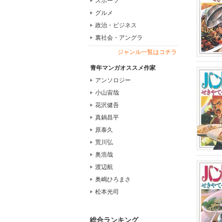
スポーツ
グルメ
政治・ビジネス
裏社会・アングラ
ジャンル一覧はコチラ
青年マンガオススメ作家
アンソロジー
小山宙哉
花沢健吾
真鍋昌平
原泰久
荒川弘
奥浩哉
渡辺航
奥嶋ひろまさ
松本光司
総合ランキング