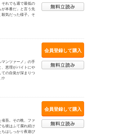
、それでも週で最低の
らが本番だ」と言う先
く殺気だった様子。そ
会員登録して購入
ルマンツァーノ」の手
と、恵理がバイトにや
しての自覚が深まりつ
!?
会員登録して購入
た省吾。その晩、ファ
でも彼はふて腐れ続け
たちはしっかり夜遊び