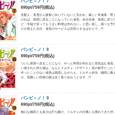
バンビ～ノ！ 7
690pt/759円(税込)
支配人・美雪から接客に向いていないと言われ、厳しい常連客・野
ければ、厨房に戻ることになっていた省吾。自分自身、厨房に戻り
ど「半端で戻ってもうまい料理は作れない」と思い直し、様々な予
だが迎えた当日、省吾のサービスは空回りするばかりで…!?
バンビ～ノ！ 8
690pt/759円(税込)
ついに厨房へ戻ることになり、やっと料理が作れると意気込む省吾
い渡された持ち場は、なんとドルチェ（デザート）室の助手だった
作ったことのない省吾は困惑しながらも、ドルチェ担当・織田に教
が、気難しい性格の彼は全く取り合おうとせず…!?
バンビ～ノ！ 9
690pt/759円(税込)
無口な織田とも多少は打ち解け、ドルチェの仕事にも慣れてきた伴