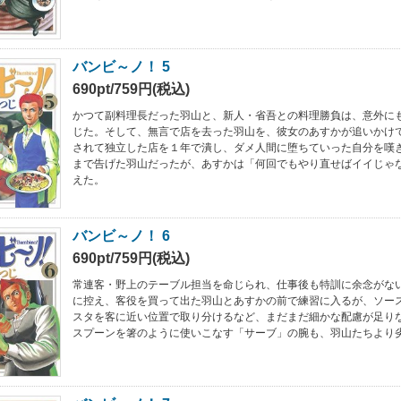
バンビ～ノ！ 5
690pt/759円(税込)
かつて副料理長だった羽山と、新人・省吾との料理勝負は、意外に
じた。そして、無言で店を去った羽山を、彼女のあすかが追いかけ
されて独立した店を１年で潰し、ダメ人間に堕ちていった自分を嘆
まで告げた羽山だったが、あすかは「何回でもやり直せばイイじゃ
えた。
バンビ～ノ！ 6
690pt/759円(税込)
常連客・野上のテーブル担当を命じられ、仕事後も特訓に余念がな
に控え、客役を買って出た羽山とあすかの前で練習に入るが、ソー
スタを客に近い位置で取り分けるなど、まだまだ細かな配慮が足り
スプーンを箸のように使いこなす「サーブ」の腕も、羽山たちより劣