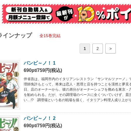
ラインナップ
全15巻完結
1
2
>
バンビ～ノ！ 1
690pt/759円(税込)
伴省吾は、福岡市内のイタリアンレストラン「サンマルツァーノ」
理師免許もとって、将来は恋人・恵理と店を持つことを漠然と夢見
日、店のオーナーから、彼の弟分がオーナーシェフを務める東京・
を勧められる。だが、その調理場のペースに全くついていけず、皿
い…!? 調理場という名の戦場を描く、イタリアン料理人成り上がり
バンビ～ノ！ 2
690pt/759円(税込)