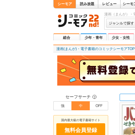
シーモア
読み放題
レビュー
シーモ
漫画（まんが）・
ジャンルで探す
総合
少年・青年
少女・女性
漫画(まんが)・電子書籍のコミックシーモアTOP
セーフサーチ
？
強
中
OFF
国内最大級の電子書籍サイト
無料会員登録