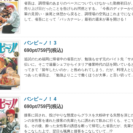
省吾は、調理場のあまりのペースについていけなかった勤務初日が
売り上げ日だったことを告げられ愕然とする。「今夜のディナーか
輩の見習い・妹尾と休憩から戻ると、調理場の空気はこれまでにな
して、省吾にとって「バッカナーレ」最初の週末が幕を開ける！
バンビ～ノ！ 3
690pt/759円(税込)
追試のため福岡に帰省中の省吾だが、勉強もせず元のバイト先「サ
伝いに。そこで遠藤シェフからイタリア修業時代の話を聞いている
ってきて「留年したいのか」と咎められてしまう。だが、料理人と
つあった省吾は、「勉強よりここで働くほうが大事」と言い切って…
バンビ～ノ！ 4
690pt/759円(税込)
接客に回され、投げやりな態度からグラスを大粉砕する失態を演じ
ンの女性客を連れた接客の先輩たちに誘われて飲みに行くも、そこ
る。その後、酔った女性客の誘惑を断って帰宅した省吾だが、先輩
をこなした上で、翌日も颯爽と接客をこなしていて…!?