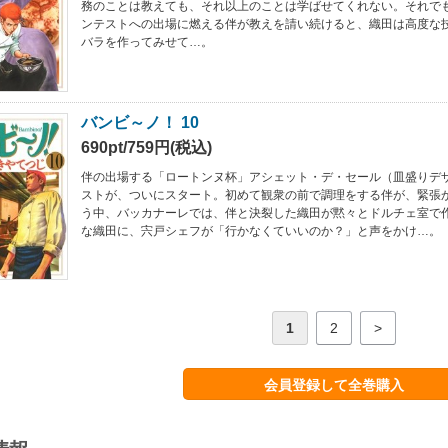
務のことは教えても、それ以上のことは学ばせてくれない。それで
ンテストへの出場に燃える伴が教えを請い続けると、織田は高度な
バラを作ってみせて…。
バンビ～ノ！ 10
690pt/759円(税込)
伴の出場する「ロートンヌ杯」アシェット・デ・セール（皿盛りデ
ストが、ついにスタート。初めて観衆の前で調理をする伴が、緊張
う中、バッカナーレでは、伴と決裂した織田が黙々とドルチェ室で
な織田に、宍戸シェフが「行かなくていいのか？」と声をかけ…。
1
2
>
会員登録して全巻購入