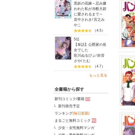
黒妖の花嫁～忌み嫌
われた私が冷酷大尉
に愛されるまで～
音中さわき
/
宮之み
やこ
（4.5）
5位
【単話】公爵家の長
女でした
彩川ぬるぴょ
/
鈴音
さや
/
たむ
（4.7）
もっと見る
全書籍から探す
新刊コミック/書籍
新刊発売予定
ランキング
(毎日更新)
まるごと無料コミック
少女・女性無料マンガ