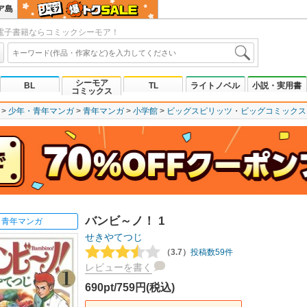
ア島
電子書籍ならコミックシーモア！
シーモア
BL
TL
ライトノベル
小説・実用書
コミックス
少年・青年マンガ
青年マンガ
小学館
ビッグスピリッツ
ビッグコミックス
バンビ～ノ！ 1
青年マンガ
せきやてつじ
（3.7）
投稿数59件
レビューを書く
690pt/759円(税込)