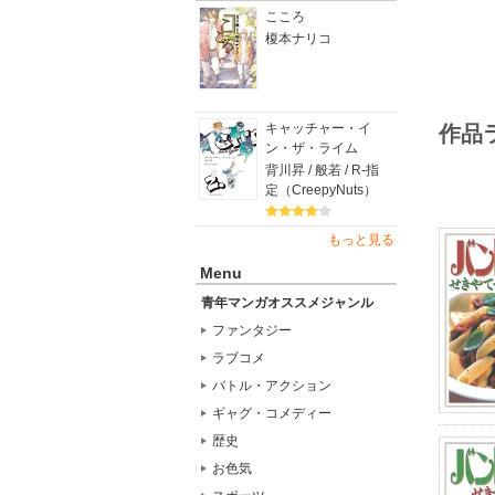
こころ
榎本ナリコ
キャッチャー・イ
作品
ン・ザ・ライム
背川昇 / 般若 / R-指
定（CreepyNuts）
もっと見る
Menu
青年マンガオススメジャンル
ファンタジー
ラブコメ
バトル・アクション
ギャグ・コメディー
歴史
お色気