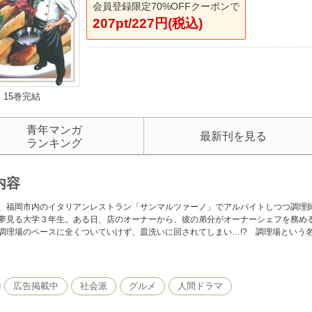
会員登録限定70%OFFクーポンで
207pt/227円(税込)
15巻完結
青年マンガ
最新刊を見る
ランキング
内容
、福岡市内のイタリアンレストラン「サンマルツァーノ」でアルバイトしつつ調理
夢見る大学３年生。ある日、店のオーナーから、彼の弟分がオーナーシェフを務め
調理場のペースに全くついていけず、皿洗いに回されてしまい…!? 調理場という
広告掲載中
社会派
グルメ
人間ドラマ