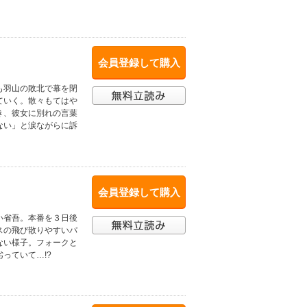
会員登録して購入
も羽山の敗北で幕を閉
ていく。散々もてはや
き、彼女に別れの言葉
ない」と涙ながらに訴
会員登録して購入
い省吾。本番を３日後
スの飛び散りやすいパ
ない様子。フォークと
っていて…!?